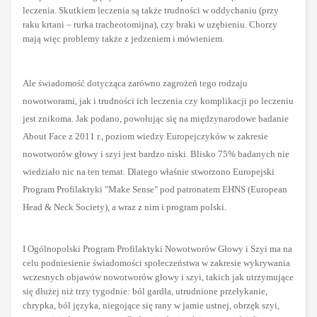
leczenia. Skutkiem leczenia są także trudności w oddychaniu (przy
raku krtani – rurka tracheotomijna), czy braki w uzębieniu.
Chorzy
mają więc problemy także z jedzeniem i mówieniem.
Ale świadomość dotycząca zarówno zagrożeń tego rodzaju
nowotworami, jak i trudności ich leczenia czy komplikacji po leczeniu
jest znikoma. Jak podano, powołując się na międzynarodowe badanie
About Face z 2011 r., poziom wiedzy Europejczyków w zakresie
nowotworów głowy i szyi jest bardzo niski. Blisko 75% badanych nie
wiedziało nic na ten temat. Dlatego właśnie stworzono Europejski
Program Profilaktyki "Make Sense" pod patronatem EHNS (European
Head & Neck Society), a wraz z nim i program polski.
I Ogólnopolski Program Profilaktyki Nowotworów Głowy i Szyi ma na
celu
podniesienie świadomości społeczeństwa w zakresie wykrywania
wczesnych objawów nowotworów głowy i szyi, takich jak utrzymujące
się dłużej niż trzy tygodnie: ból gardła, utrudnione przełykanie,
chrypka, ból języka, niegojące się rany w jamie ustnej, obrzęk szyi,