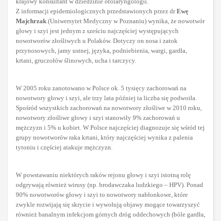
krajowy konsultant w dziedzinie otolaryngologii.
Z informacji epidemiologicznych przedstawionych przez dr
Ewę
Majchrzak
(Uniwersytet Medyczny w Poznaniu) wynika, że nowotwór
głowy i szyi jest jednym z sześciu najczęściej występujących
nowotworów złośliwych u Polaków. Dotyczy on nosa i zatok
przynosowych, jamy ustnej, języka, podniebienia, wargi, gardła,
krtani, gruczołów ślinowych, ucha i tarczycy.
W 2005 roku zanotowano w Polsce ok. 5 tysięcy zachorowań na
nowotwory głowy i szyi, ale trzy lata później ta liczba się podwoiła.
Spośród wszystkich zachorowań na nowotwory złośliwe w 2010 roku,
nowotwory złośliwe głowy i szyi stanowiły 9% zachorowań u
mężczyzn i 5% u kobiet. W Polsce najczęściej diagnozuje się wśród tej
grupy nowotworów raka krtani, który najczęściej wynika z palenia
tytoniu i częściej atakuje mężczyzn.
W powstawaniu niektórych raków rejonu głowy i szyi istotną rolę
odgrywają również wirusy (np. brodawczaka ludzkiego – HPV). Ponad
90% nowotworów głowy i szyi to nowotwory nabłonkowe, które
zwykle rozwijają się skrycie i wywołują objawy mogące towarzyszyć
również banalnym infekcjom górnych dróg oddechowych (bóle gardła,