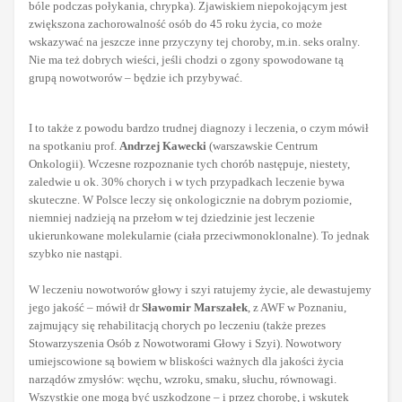
bóle podczas połykania, chrypka). Zjawiskiem niepokojącym jest
zwiększona zachorowalność osób do 45 roku życia, co może
wskazywać na jeszcze inne przyczyny tej choroby, m.in. seks oralny.
Nie ma też dobrych wieści, jeśli chodzi o zgony spowodowane tą
grupą nowotworów – będzie ich przybywać.
I to także z powodu bardzo trudnej diagnozy i leczenia, o czym mówił
na spotkaniu prof.
Andrzej Kawecki
(warszawskie Centrum
Onkologii). Wczesne rozpoznanie tych chorób następuje, niestety,
zaledwie u ok. 30% chorych i w tych przypadkach leczenie bywa
skuteczne. W Polsce leczy się onkologicznie na dobrym poziomie,
niemniej nadzieją na przełom w tej dziedzinie jest leczenie
ukierunkowane molekularnie (ciała przeciwmonoklonalne). To jednak
szybko nie nastąpi.
W leczeniu nowotworów głowy i szyi ratujemy życie, ale dewastujemy
jego jakość – mówił dr
Sławomir Marszałek
, z AWF w Poznaniu,
zajmujący się rehabilitacją chorych po leczeniu (także prezes
Stowarzyszenia Osób z Nowotworami Głowy i Szyi). Nowotwory
umiejscowione są bowiem w bliskości ważnych dla jakości życia
narządów zmysłów: węchu, wzroku, smaku, słuchu, równowagi.
Wszystkie one mogą być uszkodzone – i przez chorobę, i wskutek