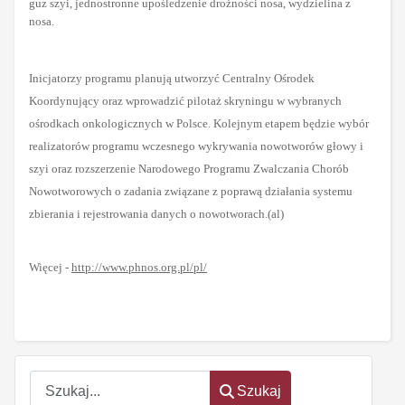
guz szyi, jednostronne upośledzenie drożności nosa, wydzielina z
nosa.
Inicjatorzy programu planują utworzyć Centralny Ośrodek
Koordynujący oraz wprowadzić pilotaż skryningu w wybranych
ośrodkach onkologicznych w Polsce. Kolejnym etapem będzie wybór
realizatorów programu wczesnego wykrywania nowotworów głowy i
szyi oraz rozszerzenie Narodowego Programu Zwalczania Chorób
Nowotworowych o zadania związane z poprawą działania systemu
zbierania i rejestrowania danych o nowotworach.(al)
Więcej -
http://www.phnos.org.pl/pl/
Szukaj
Szukaj