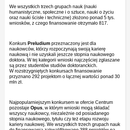
We wszystkich trzech grupach nauk (nauki
humanistyczne, społeczne i o sztuce, nauki o życiu
oraz nauki ścisłe i techniczne) złożono ponad 5 tys.
wniosków, z czego finansowanie otrzymało 817.
Konkurs
Preludium
przeznaczony jest dla
naukowców, którzy rozpoczynają swoją karierę
naukową i nie uzyskali jeszcze stopnia naukowego
doktora. W tej kategorii wnioski najczęściej zgłaszane
są przez studentów studiów doktoranckich.
W rozstrzygniętych konkursach finansowanie
przyznano 292 projektom o łącznej wartości ponad 30
mln zł.
Najpopularniejszym konkursem w ofercie Centrum
pozostaje
Opus
, w którym wnioski mogą składać
wszyscy naukowcy, niezależnie od posiadanego
stopnia naukowego, tytułu czy też etapu rozwoju
kariery naukowej. We wszystkich trzech grupach nauk
do finansowania zakwalifikowano 388 projektów na