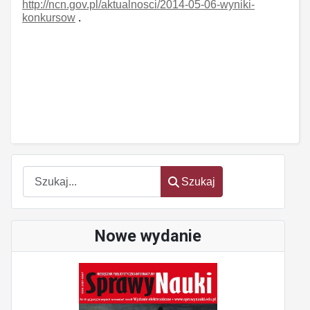
http://ncn.gov.pl/aktualnosci/2014-05-06-wyniki-
konkursow
.
Szukaj
Szukaj
Nowe wydanie