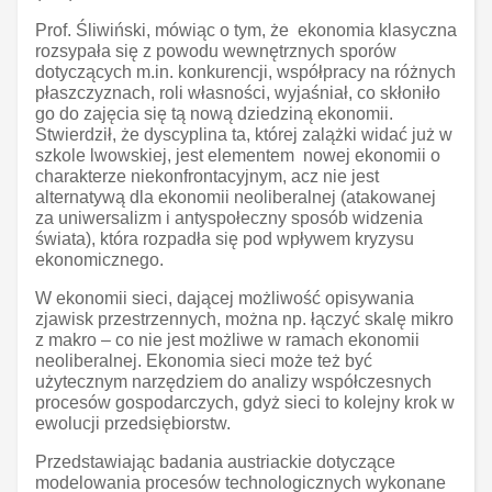
Prof. Śliwiński, mówiąc o tym, że ekonomia klasyczna
rozsypała się z powodu wewnętrznych sporów
dotyczących m.in. konkurencji, współpracy na różnych
płaszczyznach, roli własności, wyjaśniał, co skłoniło
go do zajęcia się tą nową dziedziną ekonomii.
Stwierdził, że dyscyplina ta, której zalążki widać już w
szkole lwowskiej, jest elementem nowej ekonomii o
charakterze niekonfrontacyjnym, acz nie jest
alternatywą dla ekonomii neoliberalnej (atakowanej
za uniwersalizm i antyspołeczny sposób widzenia
świata), która rozpadła się pod wpływem kryzysu
ekonomicznego.
W ekonomii sieci, dającej możliwość opisywania
zjawisk przestrzennych, można np. łączyć skalę mikro
z makro – co nie jest możliwe w ramach ekonomii
neoliberalnej. Ekonomia sieci może też być
użytecznym narzędziem do analizy współczesnych
procesów gospodarczych, gdyż sieci to kolejny krok w
ewolucji przedsiębiorstw.
Przedstawiając badania austriackie dotyczące
modelowania procesów technologicznych wykonane