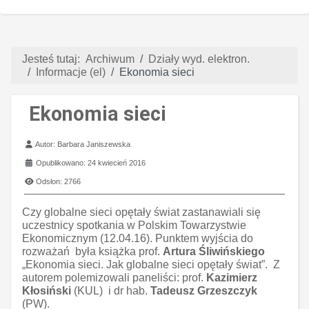
Jesteś tutaj:
Archiwum
Działy wyd. elektron.
Informacje (el)
Ekonomia sieci
Ekonomia sieci
Szczegóły
Autor:
Barbara Janiszewska
Opublikowano: 24 kwiecień 2016
Odsłon: 2766
Czy globalne sieci opętały świat zastanawiali się
uczestnicy spotkania w Polskim Towarzystwie
Ekonomicznym (12.04.16). Punktem wyjścia do
rozważań była książka prof.
Artura Śliwińskiego
„Ekonomia sieci. Jak globalne sieci opętały świat”. Z
autorem polemizowali paneliści: prof.
Kazimierz
Kłosiński
(KUL) i dr hab.
Tadeusz Grzeszczyk
(PW).