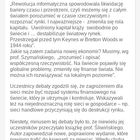
„Rewolucja informatyczna spowodowała likwidację
bariery czasu i przestrzeni, czyli możemy się z całym
światem porozumieć w czasie rzeczywistym i
rozpoznać rynki. I najważniejsze - zmieniła się rola
kapitału. Uwolniony kapitał krąży swobodnie po
świecie i … destabilizuje światowy rynek.
Przestrzegał przed tym Keynes w Bretton Woods w
1944 roku”.
Jakie są zatem zadania nowej ekonomii? Musimy, wg
prof. Szymańskiego, „zrozumieć i opisać
współczesną rzeczywistość. Na świecie pojawiły się
globalne problemy, zmieniły się finanse świata. Nie
można ich rozwiązywać na lokalnym poziomie”.
Uczestnicy debaty zgodzili się, że zagrożeniem dla
sieci może być rozpad systemu finansowego na
świecie, który je utrzymuje i kontroluje. Wskazywali
też na niejednoznaczną rolę sieci w gospodarce – np.
sieci handlowe przyczyniają się do destrukcji rynku.
Niestety, minusem tej debaty było to, że niewielu jej
uczestników przeczytało książkę prof. Śliwińskiego.
Autor zapowiedział nowe, poprawione wydanie, które
powinno trafić do księgarń za miesiąc. Wtedy chyba