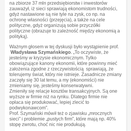
na zbiorze 37 mln przedsiębiorstw i inwestorów
zauważył, iż sieci sprawiają ekonomistom trudności,
gdyż nastawione są nie tyle na zysk, co np. na
ochronę własności (przejęcia), a także na cele
polityczne, gdyż organizują sobie przyczółki
polityczne (obrazuje to zależność między ekonomią a
polityką).
Ważnym głosem w tej dyskusji było wystąpienie prof.
Władysława Szymańskiego
. „To oczywiste, że
jesteśmy w kryzysie ekonomicznym. Tylko
obowiązujące kanony ekonomii, które powinny mieć
założenia zgodne z rzeczywistością sprawiają, że
tolerujemy świat, który nie istnieje. Zasadnicze zmiany
zaczęły się 30 lat temu, a my (ekonomiści) nie
zmieniamy się, jesteśmy konserwatywni.
Zmieniły się relacje kosztów transakcyjnych. Są one
wyższe w firmie niż na rynku. Dlatego firmie nie
opłaca się produkować, lepiej zlecić to
podwykonawcom”.
Prof. Szymański mówił też o zjawisku „mrocznych
sieci” i problemie „pustych firm”, które mają np. 40%
stopę zwrotu, choć nic nie produkują.