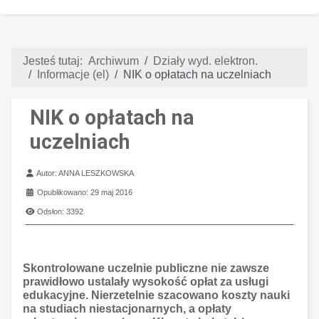
Jesteś tutaj:
Archiwum
Działy wyd. elektron.
Informacje (el)
NIK o opłatach na uczelniach
NIK o opłatach na
uczelniach
Szczegóły
Autor:
ANNA LESZKOWSKA
Opublikowano: 29 maj 2016
Odsłon: 3392
Skontrolowane uczelnie publiczne nie zawsze
prawidłowo ustalały wysokość opłat za usługi
edukacyjne. Nierzetelnie szacowano koszty nauki
na studiach niestacjonarnych, a opłaty