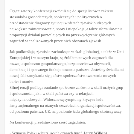
Organizatorzy konferencji zwrócili się do specjalistów z zakresu
stosunków gospodarczych, społecznych i politycznych o
przedstawienie diagnozy sytuacji w sferach zjawisk budzących
największe zainteresowanie, spory i niepokoje, a także sformułowanie
propozycji działań pozwalających na przezwyciężenie głównych
zagrożeń w analizowanych przez nich obszarach zjawisk.
Jak podkreślają, zjawiska zachodzące w skali globalnej, a także w Unii
Europejskiej i w naszym kraju, są źródłem nowych zagrożeń dla
rozwoju społeczno-gospodarczego, bezpieczeństwa obywateli,
demokracji i sprawnego funkcjonowania państwa. Jesteśmy świadkami
nowej fali zamykania się państw, społeczeństw, tworzenia nowych
barier i murów.
Silnej erozji podlega zaufanie społeczne zarówno w skali małych grup
i społeczności, jak i w skali państwa czy w relacjach
międzynarodowych. Widoczne są symptomy kryzysu ładu
instytucjonalnego na różnych szczeblach organizacji społeczeństwa:
od poziomu państwa, UE, na poziomie ładu globalnego skończywszy.
Na konferencji przedstawiono sześć zagadnień:
- Sytuacja Polski w burzliwych czasach (prof.
Jerzy Wilkin
)