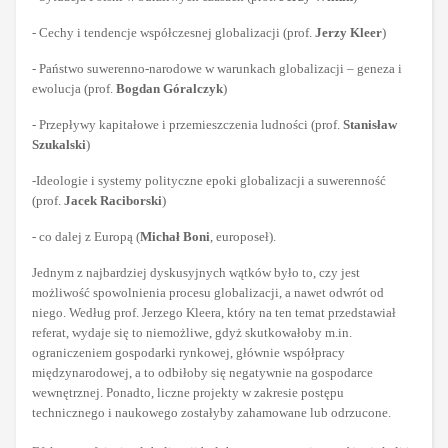
- Cechy i tendencje współczesnej globalizacji (prof.
Jerzy Kleer
)
- Państwo suwerenno-narodowe w warunkach globalizacji – geneza i
ewolucja (prof.
Bogdan Góralczyk
)
- Przepływy kapitałowe i przemieszczenia ludności (prof.
Stanisław
Szukalski
)
-Ideologie i systemy polityczne epoki globalizacji a suwerenność
(prof.
Jacek Raciborski
)
- co dalej z Europą (
Michał Boni
, europoseł).
Jednym z najbardziej dyskusyjnych wątków było to, czy jest
możliwość spowolnienia procesu globalizacji, a nawet odwrót od
niego. Według prof. Jerzego Kleera, który na ten temat przedstawiał
referat, wydaje się to niemożliwe, gdyż skutkowałoby m.in.
ograniczeniem gospodarki rynkowej, głównie współpracy
międzynarodowej, a to odbiłoby się negatywnie na gospodarce
wewnętrznej. Ponadto, liczne projekty w zakresie postępu
technicznego i naukowego zostałyby zahamowane lub odrzucone.