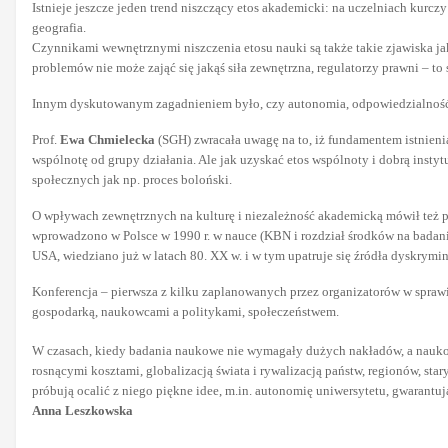
Istnieje jeszcze jeden trend niszczący etos akademicki: na uczelniach kurcz
geografia.
Czynnikami wewnętrznymi niszczenia etosu nauki są także takie zjawiska j
problemów nie może zająć się jakąś siła zewnętrzna, regulatorzy prawni – to
Innym dyskutowanym zagadnieniem było, czy autonomia, odpowiedzialność s
Prof.
Ewa Chmielecka
(SGH) zwracała uwagę na to, iż fundamentem istnieni
wspólnotę od grupy działania. Ale jak uzyskać etos wspólnoty i dobrą insty
społecznych jak np. proces boloński.
O wpływach zewnętrznych na kulturę i niezależność akademicką mówił też p
wprowadzono w Polsce w 1990 r. w nauce (KBN i rozdział środków na badani
USA, wiedziano już w latach 80. XX w. i w tym upatruje się źródła dyskrymi
Konferencja – pierwsza z kilku zaplanowanych przez organizatorów w sprawie 
gospodarką, naukowcami a politykami, społeczeństwem.
W czasach, kiedy badania naukowe nie wymagały dużych nakładów, a naukowc
rosnącymi kosztami, globalizacją świata i rywalizacją państw, regionów, st
próbują ocalić z niego piękne idee, m.in. autonomię uniwersytetu, gwarantując
Anna Leszkowska