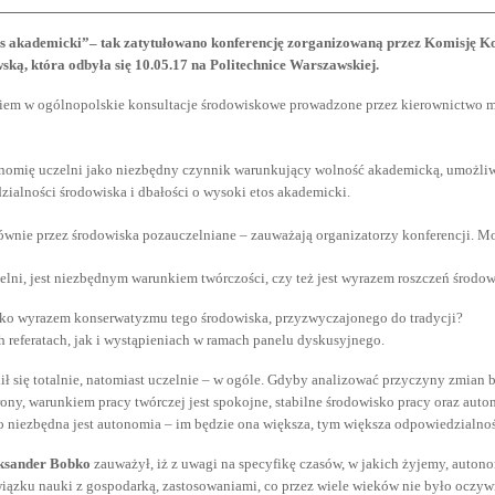
os akademicki”– tak zatytułowano konferencję zorganizowaną przez Komisję K
ką, która odbyła się 10.05.17 na Politechnice Warszawskiej.
bowiem w ogólnopolskie konsultacje środowiskowe prowadzone przez kierownictwo 
onomię uczelni jako niezbędny czynnik warunkujący wolność akademicką, umożliwia
ialności środowiska i dbałości o wysoki etos akademicki.
łównie przez środowiska pozauczelniane – zauważają organizatorzy konferencji. Mo
lni, jest niezbędnym warunkiem twórczości, czy też jest wyrazem roszczeń środow
ylko wyrazem konserwatyzmu tego środowiska, przyzwyczajonego do tradycji?
 referatach, jak i wystąpieniach w ramach panelu dyskusyjnego.
ł się totalnie, natomiast uczelnie – w ogóle. Gdyby analizować przyczyny zmian 
rony, warunkiem pracy twórczej jest spokojne, stabilne środowisko pracy oraz aut
o niezbędna jest autonomia – im będzie ona większa, tym większa odpowiedzialno
ksander Bobko
zauważył, iż z uwagi na specyfikę czasów, w jakich żyjemy, autono
związku nauki z gospodarką, zastosowaniami, co przez wiele wieków nie było oczy