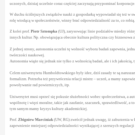
uczonych, dzisiaj uczelnie coraz częściej zaczynają przypominać korporacje
W duchu ściślejszych związków nauki z gospodarką wypowiadał się też w sw
rolę wiodącą w społeczeństwie, winny brać odpowiedzialność za to, co robią.
Z kolei prof.
Piotr Sztompka
(UJ), zarysowując linie podziałów miedzy różn
innych kultur. Np. obowiązująca obecnie kultura polityczna czy biznesowa z
Z jednej strony, autonomia uczelni tę wolność wyboru badań zapewnia, jedn
twórczości naukowej.
Autonomia wiąże się jednak nie tylko z wolnością badań, ale i ich jakością,
Celem uniwersytetu Humboldtowskiego były idee, dziś zasady te są narusza
formalizm. Potrzeba też przywrócenia relacji mistrz – uczeń, a mamy zapow
powoływanie rad powierniczych, itp.
Uniwersytet musi oprzeć się pokusie służebności wobec społeczeństwa, a a
wspólnotę i więzi moralne, takie jak zaufanie, szacunek, sprawiedliwość, a to
tym samym mamy kryzys kultury akademickiej.
Prof.
Zbigniew Marciniak
(UW, RG) zwrócił jednak uwagę, iż zaburzenia w 
zapewnienie mniejszej odpowiedzialności wynikającej z szerszych regulacji 