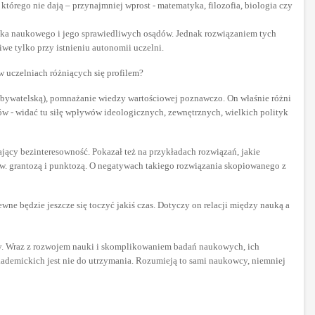
którego nie dają – przynajmniej wprost - matematyka, filozofia, biologia czy
iska naukowego i jego sprawiedliwych osądów. Jednak rozwiązaniem tych
iwe tylko przy istnieniu autonomii uczelni.
 uczelniach różniących się profilem?
ż obywatelską), pomnażanie wiedzy wartościowej poznawczo. On właśnie różni
jów - widać tu siłę wpływów ideologicznych, zewnętrznych, wielkich polityk
ący bezinteresowność. Pokazał też na przykładach rozwiązań, jakie
zw. grantozą i punktozą. O negatywach takiego rozwiązania skopiowanego z
wne będzie jeszcze się toczyć jakiś czas. Dotyczy on relacji między nauką a
tny. Wraz z rozwojem nauki i skomplikowaniem badań naukowych, ich
akademickich jest nie do utrzymania. Rozumieją to sami naukowcy, niemniej