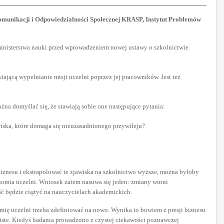
omunikacji i Odpowiedzialności Społecznej KRASP, Instytut Problemów
ministerstwa nauki przed wprowadzeniem nowej ustawy o szkolnictwie
jącą wypełnianie misji uczelni poprzez jej pracowników. Jest też
żna domyślać się, że stawiają sobie one następujące pytania:
iska, które domaga się nieuzasadnionego przywileju?
biznesu i ekstrapolować te zjawiska na szkolnictwo wyższe, można byłoby
onomia uczelni. Wniosek zatem nasuwa się jeden: zmiany winni
ść będzie ciążyć na nauczycielach akademickich.
mię uczelni trzeba zdefiniować na nowo. Wynika to bowiem z presji biznesu
wiste. Kiedyś badania prowadzono z czystej ciekawości poznawczej