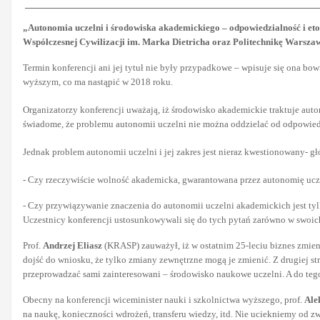
„Autonomia uczelni i środowiska akademickiego – odpowiedzialność i et
Współczesnej Cywilizacji im. Marka Dietricha oraz Politechnikę Warszaws
Termin konferencji ani jej tytuł nie były przypadkowe – wpisuje się ona 
wyższym, co ma nastąpić w 2018 roku.
Organizatorzy konferencji uważają, iż środowisko akademickie traktuje aut
świadome, że problemu autonomii uczelni nie można oddzielać od odpowiedz
Jednak problem autonomii uczelni i jej zakres jest nieraz kwestionowany- g
- Czy rzeczywiście wolność akademicka, gwarantowana przez autonomię ucze
- Czy przywiązywanie znaczenia do autonomii uczelni akademickich jest t
Uczestnicy konferencji ustosunkowywali się do tych pytań zarówno w swoich
Prof.
Andrzej Eliasz
(KRASP) zauważył, iż w ostatnim 25-leciu biznes zmieni
dojść do wniosku, że tylko zmiany zewnętrzne mogą je zmienić. Z drugiej st
przeprowadzać sami zainteresowani – środowisko naukowe uczelni. A do teg
Obecny na konferencji wiceminister nauki i szkolnictwa wyższego, prof.
Ale
na naukę, konieczności wdrożeń, transferu wiedzy, itd. Nie uciekniemy od 