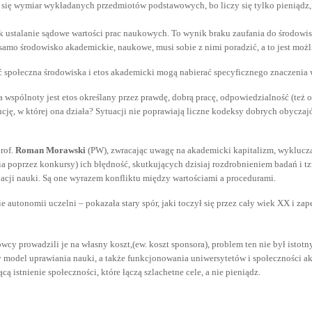
y się wymiar wykładanych przedmiotów podstawowych, bo liczy się tylko pieniądz, 
ak ustalanie sądowe wartości prac naukowych. To wynik braku zaufania do środow
 samo środowisko akademickie, naukowe, musi sobie z nimi poradzić, a to jest możl
połeczna środowiska i etos akademicki mogą nabierać specyficznego znaczenia w
a wspólnoty jest etos określany przez prawdę, dobrą pracę, odpowiedzialność (te
tucję, w której ona działa? Sytuacji nie poprawiają liczne kodeksy dobrych obycza
rof.
Roman Morawski
(PW), zwracając uwagę na akademicki kapitalizm, wykluczaj
a poprzez konkursy) ich błędność, skutkujących dzisiaj rozdrobnieniem badań i t
nacji nauki. Są one wyrazem konfliktu między wartościami a procedurami.
autonomii uczelni – pokazała stary spór, jaki toczył się przez cały wiek XX i zape
y prowadzili je na własny koszt,(ew. koszt sponsora), problem ten nie był isto
ary model uprawiania nauki, a także funkcjonowania uniwersytetów i społeczności 
ą istnienie społeczności, które łączą szlachetne cele, a nie pieniądz.