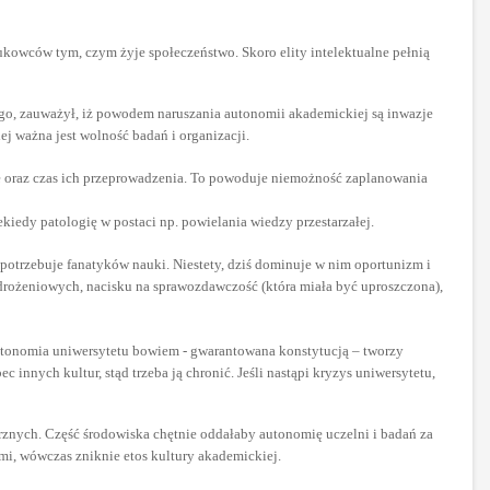
ukowców tym, czym żyje społeczeństwo. Skoro elity intelektualne pełnią
ego, zauważył, iż powodem naruszania autonomii akademickiej są inwazje
j ważna jest wolność badań i organizacji.
ze oraz czas ich przeprowadzenia. To powoduje niemożność zaplanowania
ekiedy patologię w postaci np. powielania wiedzy przestarzałej.
otrzebuje fanatyków nauki. Niestety, dziś dominuje w nim oportunizm i
wdrożeniowych, nacisku na sprawozdawczość (która miała być uproszczona),
Autonomia uniwersytetu bowiem - gwarantowana konstytucją – tworzy
c innych kultur, stąd trzeba ją chronić. Jeśli nastąpi kryzys uniwersytetu,
rznych. Część środowiska chętnie oddałaby autonomię uczelni i badań za
mi, wówczas zniknie etos kultury akademickiej.