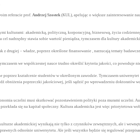
.
oim referacie prof.
Andrzej Szostek
(KUL), apelując o większe zainteresowanie na
ymi kulturami: akademicką, polityczną, korporacyjną, biznesową, życia codzienn
a cel nadrzędny stawia sobie wartość pieniądza, tymczasem dla kultury akademickie
ak z drugiej – władze, poprzez określone finansowanie , narzucają tematy badawc
 tymczasem we współczesnej nauce trudno określić kryteria jakości, co powoduje ni
ne poprzez kształcenie studentów w określonym zawodzie. Tymczasem uniwersytet p
iedź obniżenia poprzeczki jakościowej, jeśli sądzić po wprowadzeniu doktoratów 
utonomia uczelni musi skutkować pozostawieniem polityki poza murami uczelni. 
 przekłada się na kapitał społeczny. Kultura akademicka jest więc priorytetowa wobe
kulturze akademickiej wynikają nie tylko z czynników zewnętrznych, ale i wewnęt
prawnych odnośnie uniwersytetu. Ale jeśli wszystko będzie się regulować przepisa