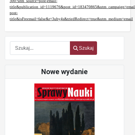
300?utm_source=post-email-
title&publication_id=1119676&post_id=183470865&utm_campaign=email
post-
title&isFreemail=false&r=3uby4s&triedRedirect=true&utm_medium=email
Szukaj
Szukaj
Nowe wydanie