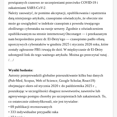
powiązanych czasowo ze szczepieniami przeciwko COVID-19 i
zakażeniami SARS-CoV-2.
Należy zauważyć, że pomimo akceptacji, opublikowania i opatrzenia
datą niniejszego artykułu, czasopismo oświadczyło, że obecnie nie
może go uwzględnić w indeksie czasopism z powodu trwającego
złośliwego cyberataku na swoje serwery. Zgodnie z oświadczeniem
opublikowanym na stronie internetowej Oncotarget — i przekazanym
nam bezpośrednio przez dr. El-Deiry'ego — czasopismo padło ofiarą
uporczywych cyberataków w grudniu 2025 i styczniu 2026 roku, które
zostały zgłoszone FBI i trwają do dziś. W międzyczasie dr El-Deiry
udostępnił link do tego ważnego artykułu. Można go przeczytać tutaj .
/…/
Wyniki badania:
Autorzy przeprowadzili globalne przeszukiwanie kilku baz danych
(Pub-Med, Scopus, Web of Science, Google Scholar, React19)
obejmujące okres od stycznia 2020 r. do października 2025 r .,
poszukując w szczególności diagnoz nowotworów, nawrotów lub
agresywnego postępu choroby po szczepieniach lub zakażeniach. To,
co ostatecznie zidentyfikowali, nie jest trywialne:
• 69 publikacji recenzowanych
• 333 indywidualne przypadki raka