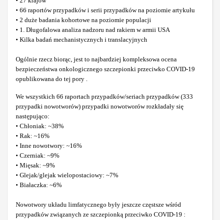
• 27 krajów
• 66 raportów przypadków i serii przypadków na poziomie artykułu
• 2 duże badania kohortowe na poziomie populacji
• 1. Długofalowa analiza nadzoru nad rakiem w armii USA
• Kilka badań mechanistycznych i translacyjnych
Ogólnie rzecz biorąc, jest to najbardziej kompleksowa ocena
bezpieczeństwa onkologicznego szczepionki przeciwko COVID-19
opublikowana do tej pory .
We wszystkich 66 raportach przypadków/seriach przypadków (333
przypadki nowotworów) przypadki nowotworów rozkładały się
następująco:
• Chłoniak: ~38%
• Rak: ~16%
• Inne nowotwory: ~16%
• Czerniak: ~9%
• Mięsak: ~9%
• Glejak/glejak wielopostaciowy: ~7%
• Białaczka: ~6%
Nowotwory układu limfatycznego były jeszcze częstsze wśród
przypadków związanych ze szczepionką przeciwko COVID-19 :