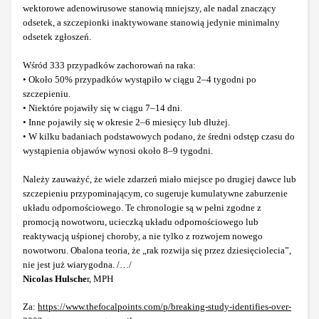
wektorowe adenowirusowe stanowią mniejszy, ale nadal znaczący
odsetek, a szczepionki inaktywowane stanowią jedynie minimalny
odsetek zgłoszeń.
Wśród 333 przypadków zachorowań na raka:
• Około 50% przypadków wystąpiło w ciągu 2–4 tygodni po
szczepieniu.
• Niektóre pojawiły się w ciągu 7–14 dni.
• Inne pojawiły się w okresie 2–6 miesięcy lub dłużej.
• W kilku badaniach podstawowych podano, że średni odstęp czasu do
wystąpienia objawów wynosi około 8–9 tygodni.
Należy zauważyć, że wiele zdarzeń miało miejsce po drugiej dawce lub
szczepieniu przypominającym, co sugeruje kumulatywne zaburzenie
układu odpornościowego. Te chronologie są w pełni zgodne z
promocją nowotworu, ucieczką układu odpornościowego lub
reaktywacją uśpionej choroby, a nie tylko z rozwojem nowego
nowotworu. Obalona teoria, że „rak rozwija się przez dziesięciolecia”,
nie jest już wiarygodna. /…/
Nicolas Hulsche
r, MPH
Za:
https://www.thefocalpoints.com/p/breaking-study-identifies-over-