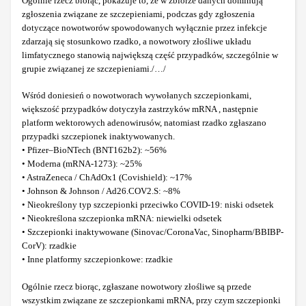
Ogólnie rzecz biorąc, pokazuje to, że w zbiorze danych dominują
zgłoszenia związane ze szczepieniami, podczas gdy zgłoszenia
dotyczące nowotworów spowodowanych wyłącznie przez infekcje
zdarzają się stosunkowo rzadko, a nowotwory złośliwe układu
limfatycznego stanowią największą część przypadków, szczególnie w
grupie związanej ze szczepieniami./…/
Wśród doniesień o nowotworach wywołanych szczepionkami,
większość przypadków dotyczyła zastrzyków mRNA , następnie
platform wektorowych adenowirusów, natomiast rzadko zgłaszano
przypadki szczepionek inaktywowanych.
• Pfizer–BioNTech (BNT162b2): ~56%
• Moderna (mRNA-1273): ~25%
• AstraZeneca / ChAdOx1 (Covishield): ~17%
• Johnson & Johnson / Ad26.COV2.S: ~8%
• Nieokreślony typ szczepionki przeciwko COVID-19: niski odsetek
• Nieokreślona szczepionka mRNA: niewielki odsetek
• Szczepionki inaktywowane (Sinovac/CoronaVac, Sinopharm/BBIBP-
CorV): rzadkie
• Inne platformy szczepionkowe: rzadkie
Ogólnie rzecz biorąc, zgłaszane nowotwory złośliwe są przede
wszystkim związane ze szczepionkami mRNA, przy czym szczepionki