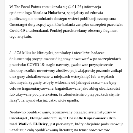
W The Focal Points.com ukazała się (4.01.26) informacja
epidemiologa
Nicolasa Hulschera
, specjalisty od zdrowia
publicznego, o utrudnianiu dostępu w sieci publikacji czasopisma
Oncotarget dotyczącej wyników badania związku szczepień przeciwko
Covid-19 a turborakami. Poniżej przedstawiamy obszerny fragment
tego artykułu.
/…/ Od kilku lat klinicyści, patolodzy i niezależni badacze
dokumentują przyspieszone diagnozy nowotworów po szczepieniach
przeciwko COVID-19: nagłe nawroty, gwałtowne przyspieszenie
choroby, rzadkie nowotwory złośliwe pojawiające się pozornie znikąd
oraz guzy zlokalizowane w miejscach wstrzyknięć lub w węzłach
chłonnych. Sygnały te były widoczne od jakiegoś czasu – ale były
celowo fragmentaryzowane, bagatelizowane jako zbieg okoliczności
lub ukrywane pod pretekstem, że „doniesienia o przypadkach się nie
liczą”. Ta wymówka już całkowicie upadła.
Niedawno opublikowany, recenzowany przegląd systematyczny w
Oncotarget , którego autorami są dr
Charlotte Kuperwasser i dr n.
med. Wafik S. El-Deiry
, jest pierwszym, który oficjalnie podsumowuje
i analizuje całą opublikowaną literaturę na temat nowotworów