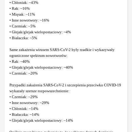
• Chłoniak: ~43%
• Rak: ~16%
• Mięsak: ~11%
• Inne nowotwory: ~16%
• Czerniak: ~5%
• Glejak/glejak wielopostaciowy: ~4%
• Białaczka: ~5%
Same zakażenia wirusem SARS-CoV-2 były rzadkie i wykazywały
ograniczone spektrum nowotworów:
• Rak: ~40%
• Glejak/glejak wielopostaciowy: ~40%
• Czerniak: ~20%
Przypadki zakażenia SARS-CoV-2 i szczepienia przeciwko COVID-19
wykazały szersze rozpowszechnienie:
• Czerniak: ~29%
• Inne nowotwory: ~29%
• Chłoniak: ~14%
• Białaczka: ~14%
• Glejak/glejak wielopostaciowy: ~14%