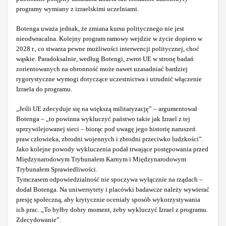
programy wymiany z izraelskimi uczelniami.
Botenga uważa jednak, że zmiana kursu politycznego nie jest
nieodwracalna. Kolejny program ramowy wejdzie w życie dopiero w
2028 r., co stwarza pewne możliwości interwencji politycznej, choć
wąskie. Paradoksalnie, według Botengi, zwrot UE w stronę badań
zorientowanych na obronność może nawet uzasadniać bardziej
rygorystyczne wymogi dotyczące uczestnictwa i utrudnić włączenie
Izraela do programu.
„Jeśli UE zdecyduje się na większą militaryzację” – argumentował
Botenga – „to powinna wykluczyć państwo takie jak Izrael z tej
uprzywilejowanej sieci – biorąc pod uwagę jego historię naruszeń
praw człowieka, zbrodni wojennych i zbrodni przeciwko ludzkości”.
Jako kolejne powody wykluczenia podał trwające postępowania przed
Międzynarodowym Trybunałem Karnym i Międzynarodowym
Trybunałem Sprawiedliwości.
Tymczasem odpowiedzialność nie spoczywa wyłącznie na rządach –
dodał Botenga. Na uniwersytety i placówki badawcze należy wywierać
presję społeczną, aby krytycznie oceniały sposób wykorzystywania
ich prac. „To byłby dobry moment, żeby wykluczyć Izrael z programu.
Zdecydowanie”.