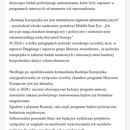
dotyczące badań podwójnego zastosowania, które były zapisane w
programach ramowych od momentu ich wprowadzenia.
„Komisja Europejska nie jest neutralnym organem administracyjnym”
– powiedział włoski naukowiec portalowi Middle East Eye. „Ich
decyzje mają charakter strategiczny i polityczny i niekoniecznie
odzwierciedlają wolę obywateli Europy”.
W 2024 r. w kilku przeglądach polityki wysokiego szczebla, m.in. w
raporcie Draghiego i raporcie grupy Heitora, stwierdzono , że polityka
europejska w zakresie badań naukowych i innowacji musi bardziej
bezpośrednio służyć celom obronnym.
Niedługo po opublikowaniu komunikatu Komisja Europejska
zasygnalizowała, że wyłącznie cywilny charakter programu Horyzont
Europa nie jest już aktualny.
Gdy w 2028 r. zacznie obowiązywać kolejny program ramowy,
zniesienie zakazu podwójnego zastosowania będzie już formalnie
uregulowane.
Zgodnie z planami Komisji, cała część programu będzie poświęcona
badaniom wojskowym.
Jednocześnie pozostałe filary nie będą już wykluczać projektów
wyłącznie ze względu na możliwość wykorzystania ich wyników
zarówno do celów cywilnych, jak i wojskowych.