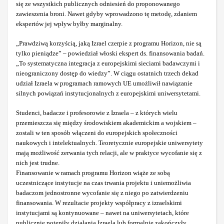
się ze wszystkich publicznych odniesień do proponowanego
zawieszenia broni. Nawet gdyby wprowadzono tę metodę, zdaniem
ekspertów jej wpływ byłby marginalny.
„Prawdziwą korzyścią, jaką Izrael czerpie z programu Horizon, nie są
tylko pieniądze” – powiedział włoski ekspert ds. finansowania badań.
„To systematyczna integracja z europejskimi sieciami badawczymi i
nieograniczony dostęp do wiedzy”. W ciągu ostatnich trzech dekad
udział Izraela w programach ramowych UE umożliwił nawiązanie
silnych powiązań instytucjonalnych z europejskimi uniwersytetami.
Studenci, badacze i profesorowie z Izraela – z których wielu
przemieszcza się między środowiskiem akademickim a wojskiem –
zostali w ten sposób włączeni do europejskich społeczności
naukowych i intelektualnych. Teoretycznie europejskie uniwersytety
mają możliwość zerwania tych relacji, ale w praktyce wycofanie się z
nich jest trudne.
Finansowanie w ramach programu Horizon wiąże ze sobą
uczestniczące instytucje na czas trwania projektu i uniemożliwia
badaczom jednostronne wycofanie się z niego po zatwierdzeniu
finansowania. W rezultacie projekty współpracy z izraelskimi
instytucjami są kontynuowane – nawet na uniwersytetach, które
publicznie potępiły działania Izraela lub formalnie zakończyły