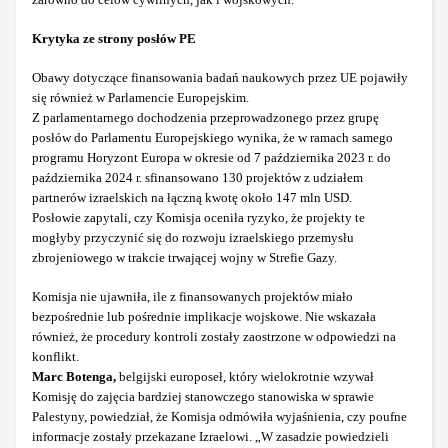
Krytyka ze strony posłów PE
Obawy dotyczące finansowania badań naukowych przez UE pojawiły
się również w Parlamencie Europejskim.
Z parlamentarnego dochodzenia przeprowadzonego przez grupę
posłów do Parlamentu Europejskiego wynika, że w ramach samego
programu Horyzont Europa w okresie od 7 października 2023 r. do
października 2024 r. sfinansowano 130 projektów z udziałem
partnerów izraelskich na łączną kwotę około 147 mln USD.
Posłowie zapytali, czy Komisja oceniła ryzyko, że projekty te
mogłyby przyczynić się do rozwoju izraelskiego przemysłu
zbrojeniowego w trakcie trwającej wojny w Strefie Gazy.
Komisja nie ujawniła, ile z finansowanych projektów miało
bezpośrednie lub pośrednie implikacje wojskowe. Nie wskazała
również, że procedury kontroli zostały zaostrzone w odpowiedzi na
konflikt.
Marc Botenga,
belgijski europoseł, który wielokrotnie wzywał
Komisję do zajęcia bardziej stanowczego stanowiska w sprawie
Palestyny, powiedział, że Komisja odmówiła wyjaśnienia, czy poufne
informacje zostały przekazane Izraelowi. „W zasadzie powiedzieli