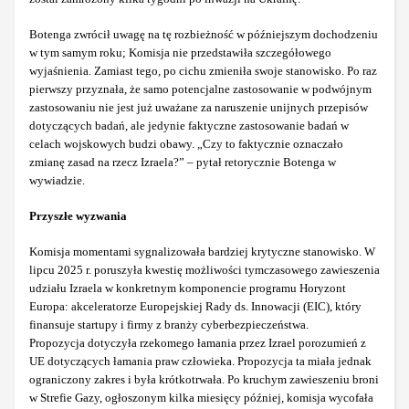
Botenga zwrócił uwagę na tę rozbieżność w późniejszym dochodzeniu
w tym samym roku; Komisja nie przedstawiła szczegółowego
wyjaśnienia. Zamiast tego, po cichu zmieniła swoje stanowisko. Po raz
pierwszy przyznała, że samo potencjalne zastosowanie w podwójnym
zastosowaniu nie jest już uważane za naruszenie unijnych przepisów
dotyczących badań, ale jedynie faktyczne zastosowanie badań w
celach wojskowych budzi obawy. „Czy to faktycznie oznaczało
zmianę zasad na rzecz Izraela?” – pytał retorycznie Botenga w
wywiadzie.
Przyszłe wyzwania
Komisja momentami sygnalizowała bardziej krytyczne stanowisko. W
lipcu 2025 r. poruszyła kwestię możliwości tymczasowego zawieszenia
udziału Izraela w konkretnym komponencie programu Horyzont
Europa: akceleratorze Europejskiej Rady ds. Innowacji (EIC), który
finansuje startupy i firmy z branży cyberbezpieczeństwa.
Propozycja dotyczyła rzekomego łamania przez Izrael porozumień z
UE dotyczących łamania praw człowieka. Propozycja ta miała jednak
ograniczony zakres i była krótkotrwała. Po kruchym zawieszeniu broni
w Strefie Gazy, ogłoszonym kilka miesięcy później, komisja wycofała