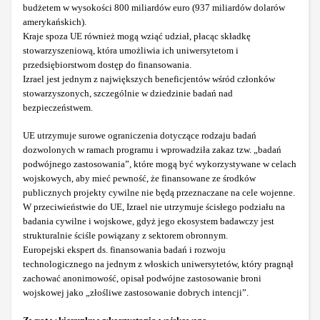
budżetem w wysokości 800 miliardów euro (937 miliardów dolarów
amerykańskich).
Kraje spoza UE również mogą wziąć udział, płacąc składkę
stowarzyszeniową, która umożliwia ich uniwersytetom i
przedsiębiorstwom dostęp do finansowania.
Izrael jest jednym z największych beneficjentów wśród członków
stowarzyszonych, szczególnie w dziedzinie badań nad
bezpieczeństwem.
UE utrzymuje surowe ograniczenia dotyczące rodzaju badań
dozwolonych w ramach programu i wprowadziła zakaz tzw. „badań
podwójnego zastosowania”, które mogą być wykorzystywane w celach
wojskowych, aby mieć pewność, że finansowane ze środków
publicznych projekty cywilne nie będą przeznaczane na cele wojenne.
W przeciwieństwie do UE, Izrael nie utrzymuje ścisłego podziału na
badania cywilne i wojskowe, gdyż jego ekosystem badawczy jest
strukturalnie ściśle powiązany z sektorem obronnym.
Europejski ekspert ds. finansowania badań i rozwoju
technologicznego na jednym z włoskich uniwersytetów, który pragnął
zachować anonimowość, opisał podwójne zastosowanie broni
wojskowej jako „złośliwe zastosowanie dobrych intencji”.