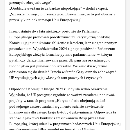
przemysłu zbrojeniowego”.
„Osobiście uważam to za bardzo niepokojące” – dodał ekspert.
„Szczerze mówiąc, to przerażające. Obawiam się, że to jest obecny i
przyszły kierunek rozwoju Unii Europejskiej”.
Przez ostatnie dwa lata niektórzy posłowie do Parlamentu
Europejskiego próbowali powstrzymać militarystyczną politykę
Komisji i jej nieuniknione zbliżenie z Izraelem, lecz z ograniczonym
powodzeniem. W październiku 2024 r. grupa posłów do Parlamentu
Europejskiego złożyła formalne pytanie parlamentarne, w którym
pytali, czy dalsze finansowanie przez UE państwa oskarżanego o
ludobójstwo jest prawnie dopuszczalne. We wniosku wyraźnie
odniesiono się do działań Izraela w Strefie Gazy oraz do zobowiązań
UE wynikających z jej własnych ram prawnych i etycznych.
Odpowiedź Komisji z lutego 2025 r. uchyliła sedno oskarżenia.
Wyjaśniła, że UE postępuje zgodnie ze swoimi zasadami, ponieważ
projekty w ramach programu „Horyzont” nie obejmują badań
podwójnego zastosowania, i argumentowała, że zawieszenie
finansowania dla całego kraju byłoby dyskryminacją. Odpowiedź ta
stanowiła jaskrawy kontrast z traktowaniem Rosji przez Unię
Europejską, której udział w programach badawczych Unii Europejskiej
został zamrożony kilka tygodni po inwazji na Ukrainę.