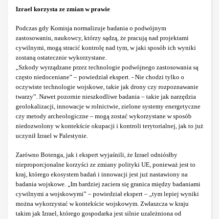
Izrael korzysta ze zmian w prawie
Podczas gdy Komisja normalizuje badania o podwójnym
zastosowaniu, naukowcy, którzy sądzą, że pracują nad projektami
cywilnymi, mogą stracić kontrolę nad tym, w jaki sposób ich wyniki
zostaną ostatecznie wykorzystane.
„Szkody wyrządzane przez technologie podwójnego zastosowania są
często niedoceniane” – powiedział ekspert. - Nie chodzi tylko o
oczywiste technologie wojskowe, takie jak drony czy rozpoznawanie
twarzy”. Nawet pozornie nieszkodliwe badania – takie jak narzędzia
geolokalizacji, innowacje w rolnictwie, zielone systemy energetyczne
czy metody archeologiczne – mogą zostać wykorzystane w sposób
niedozwolony w kontekście okupacji i kontroli terytorialnej, jak to już
uczynił Izrael w Palestynie.
Zarówno Botenga, jak i ekspert wyjaśnili, że Izrael odniósłby
nieproporcjonalne korzyści ze zmiany polityki UE, ponieważ jest to
kraj, którego ekosystem badań i innowacji jest już nastawiony na
badania wojskowe. „Im bardziej zaciera się granica między badaniami
cywilnymi a wojskowymi” – powiedział ekspert – „tym lepiej wyniki
można wykorzystać w kontekście wojskowym. Zwłaszcza w kraju
takim jak Izrael, którego gospodarka jest silnie uzależniona od