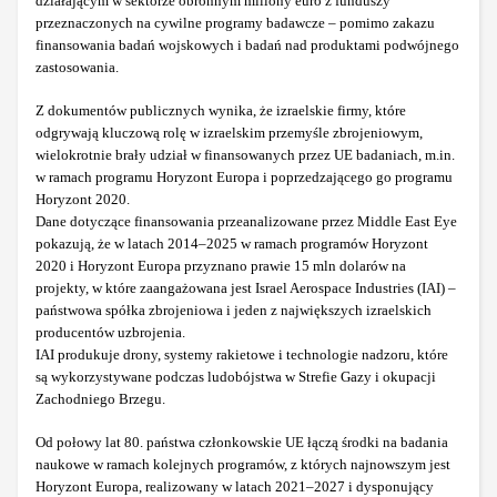
działającym w sektorze obronnym miliony euro z funduszy
przeznaczonych na cywilne programy badawcze – pomimo zakazu
finansowania badań wojskowych i badań nad produktami podwójnego
zastosowania.
Z dokumentów publicznych wynika, że izraelskie firmy, które
odgrywają kluczową rolę w izraelskim przemyśle zbrojeniowym,
wielokrotnie brały udział w finansowanych przez UE badaniach, m.in.
w ramach programu Horyzont Europa i poprzedzającego go programu
Horyzont 2020.
Dane dotyczące finansowania przeanalizowane przez Middle East Eye
pokazują, że w latach 2014–2025 w ramach programów Horyzont
2020 i Horyzont Europa przyznano prawie 15 mln dolarów na
projekty, w które zaangażowana jest Israel Aerospace Industries (IAI) –
państwowa spółka zbrojeniowa i jeden z największych izraelskich
producentów uzbrojenia.
IAI produkuje drony, systemy rakietowe i technologie nadzoru, które
są wykorzystywane podczas ludobójstwa w Strefie Gazy i okupacji
Zachodniego Brzegu.
Od połowy lat 80. państwa członkowskie UE łączą środki na badania
naukowe w ramach kolejnych programów, z których najnowszym jest
Horyzont Europa, realizowany w latach 2021–2027 i dysponujący