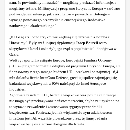
nam, że powinniśmy im zaufać” – mogliśmy przekazać informacje, a
mogliśmy też nie. Militaryzacja programu Horyzont Europa – zarówno
pod względem intencji, jak i rezultatów – powiedział Botenga –
wymaga ponownego przemyślenia europejskiego środowiska
naukowego i akademickiego”.
„Na Gazę zrzucono trzykrotnie większą siłę rażenia niż bomba z
Hiroszimy”. Były szef unijnej dyplomacji
Josep Borrell
ostro
skrytykował Izrael i oskarżył jego rząd o popełnienie ludobójstwa w
Gazie.
Według raportu Investigate Europe, Europejski Fundusz Obronny
(EDF) – program formalnie odrębny od programu Horyzont Europa, ale
finansowany z tego samego budżetu UE – przekazał co najmniej 16,4
mln dolarów firmie IntraCom Defense, greckiej spółce zajmującej się
badaniami wojskowymi, w 95% należącej do Israel Aerospace
Industries.
Zgodnie z zasadami EDF, badania wojskowe oraz poufne informacje
nie mogą być przekazywane państwom trzecim, chyba że uzyskano na
to wyraźne zezwolenie i zastosowano rygorystyczne środki
bezpieczeństwa. Ponieważ jednak większościowym udziałowcem
IntraCom jest IAI, wszelkie prowadzone przez tę firmę badania
wojskowe będą ostatecznie dostępne dla Izraela.