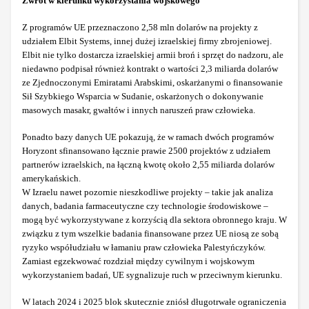
Zwrot w kierunku wykorzystania wojskowego
Z programów UE przeznaczono 2,58 mln dolarów na projekty z
udziałem Elbit Systems, innej dużej izraelskiej firmy zbrojeniowej.
Elbit nie tylko dostarcza izraelskiej armii broń i sprzęt do nadzoru, ale
niedawno podpisał również kontrakt o wartości 2,3 miliarda dolarów
ze Zjednoczonymi Emiratami Arabskimi, oskarżanymi o finansowanie
Sił Szybkiego Wsparcia w Sudanie, oskarżonych o dokonywanie
masowych masakr, gwałtów i innych naruszeń praw człowieka.
Ponadto bazy danych UE pokazują, że w ramach dwóch programów
Horyzont sfinansowano łącznie prawie 2500 projektów z udziałem
partnerów izraelskich, na łączną kwotę około 2,55 miliarda dolarów
amerykańskich.
W Izraelu nawet pozornie nieszkodliwe projekty – takie jak analiza
danych, badania farmaceutyczne czy technologie środowiskowe –
mogą być wykorzystywane z korzyścią dla sektora obronnego kraju. W
związku z tym wszelkie badania finansowane przez UE niosą ze sobą
ryzyko współudziału w łamaniu praw człowieka Palestyńczyków.
Zamiast egzekwować rozdział między cywilnym i wojskowym
wykorzystaniem badań, UE sygnalizuje ruch w przeciwnym kierunku.
W latach 2024 i 2025 blok skutecznie zniósł długotrwałe ograniczenia