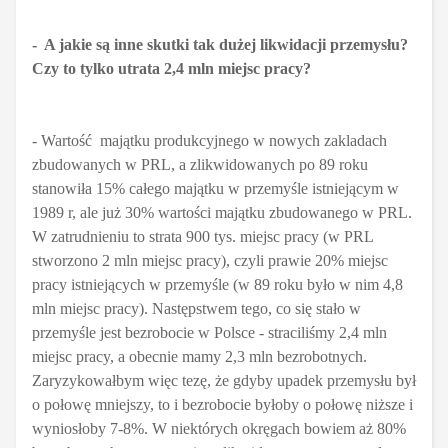
- A jakie są inne skutki tak dużej likwidacji przemysłu?
Czy to tylko utrata 2,4 mln miejsc pracy?
- Wartość majątku produkcyjnego w nowych zakladach
zbudowanych w PRL, a zlikwidowanych po 89 roku
stanowiła 15% całego majątku w przemyśle istniejącym w
1989 r, ale już 30% wartości majątku zbudowanego w PRL.
W zatrudnieniu to strata 900 tys. miejsc pracy (w PRL
stworzono 2 mln miejsc pracy), czyli prawie 20% miejsc
pracy istniejących w przemyśle (w 89 roku było w nim 4,8
mln miejsc pracy).
Następstwem tego, co się stało w
przemyśle jest bezrobocie w Polsce - straciliśmy 2,4 mln
miejsc pracy, a obecnie mamy 2,3 mln bezrobotnych.
Zaryzykowałbym więc tezę, że gdyby upadek przemysłu był
o połowę mniejszy, to i bezrobocie byłoby o połowę niższe i
wyniosłoby 7-8%. W niektórych okręgach bowiem aż 80%