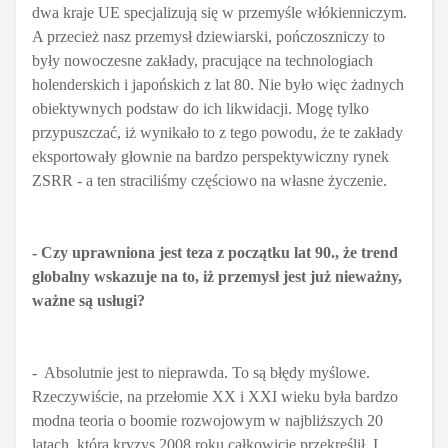
dwa kraje UE specjalizują się w przemyśle włókienniczym.
A przecież nasz przemysł dziewiarski, pończoszniczy to
były nowoczesne zakłady, pracujące na technologiach
holenderskich i japońskich z lat 80. Nie było więc żadnych
obiektywnych podstaw do ich likwidacji. Mogę tylko
przypuszczać, iż wynikało to z tego powodu, że te zakłady
eksportowały głownie na bardzo perspektywiczny rynek
ZSRR - a ten straciliśmy częściowo na własne życzenie.
- Czy uprawniona jest teza z początku lat 90., że trend
globalny wskazuje na to, iż przemysł jest już nieważny,
ważne są usługi?
- Absolutnie jest to nieprawda. To są błędy myślowe.
Rzeczywiście, na przełomie XX i XXI wieku była bardzo
modna teoria o boomie rozwojowym w najbliższych 20
latach, którą kryzys 2008 roku całkowicie przekreślił. I