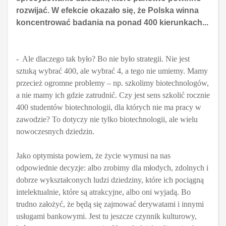
rozwijać. W efekcie okazało się, że Polska winna
koncentrować badania na ponad 400 kierunkach...
- Ale dlaczego tak było? Bo nie było strategii. Nie jest
sztuką wybrać 400, ale wybrać 4, a tego nie umiemy. Mamy
przecież ogromne problemy – np. szkolimy biotechnologów,
a nie mamy ich gdzie zatrudnić. Czy jest sens szkolić rocznie
400 studentów biotechnologii, dla których nie ma pracy w
zawodzie? To dotyczy nie tylko biotechnologii, ale wielu
nowoczesnych dziedzin.
Jako optymista powiem, że życie wymusi na nas
odpowiednie decyzje: albo zrobimy dla młodych, zdolnych i
dobrze wykształconych ludzi dziedziny, które ich pociągną
intelektualnie, które są atrakcyjne, albo oni wyjadą. Bo
trudno założyć, że będą się zajmować derywatami i innymi
usługami bankowymi.
Jest tu jeszcze czynnik kulturowy,