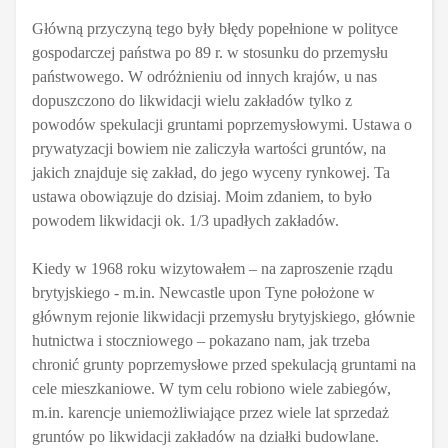
Główną przyczyną tego były błędy popełnione w polityce
gospodarczej państwa po 89 r. w stosunku do przemysłu
państwowego. W odróżnieniu od innych krajów, u nas
dopuszczono do likwidacji wielu zakładów tylko z
powodów spekulacji gruntami poprzemysłowymi. Ustawa o
prywatyzacji bowiem nie zaliczyła wartości gruntów, na
jakich znajduje się zakład, do jego wyceny rynkowej. Ta
ustawa obowiązuje do dzisiaj. Moim zdaniem, to było
powodem likwidacji ok. 1/3 upadłych zakładów.
Kiedy w 1968 roku wizytowałem – na zaproszenie rządu
brytyjskiego - m.in. Newcastle
upon Tyne położone w
głównym rejonie likwidacji przemysłu brytyjskiego, głównie
hutnictwa i stoczniowego – pokazano nam, jak trzeba
chronić grunty poprzemysłowe przed spekulacją gruntami na
cele mieszkaniowe. W tym celu robiono wiele zabiegów,
m.in. karencje uniemożliwiające przez wiele lat sprzedaż
gruntów po likwidacji zakładów na działki budowlane.