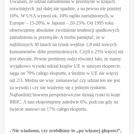
Uważam, że udział zatrudnienia w przemyśle w krajach
rozwiniętych już dalej nie spadnie, a na pewno nie poniżej
10%. W USA wynosi ok. 10% ogółu zatrudnionych, w
Europie – 15-20%, w Japonii – 20-25%. Od 1995 roku
obserwujemy absolutne zwolnienie tendencji spadkowych
zatrudnienia w przemyśle. A trzeba pamiętać, że w
najbliższych 30 latach na rynek wejdzie 1,8 mld nowych
konsumentów dóbr przemysłowych. Czyli o 25% więcej niż
jest obecnie. Pewne problemy rodzi również fakt, że mamy
wyjątkowo wysoki udzial krajów UE w naszym eksporcie.
sięga on 79% calego eksportu, a średnio w UE nie więcej
niż 2/3. Można sie więc zastanawiać czy udział ten nie jest
za wysoki i czy nie wiażemy się z jednym rynkiem.
Najbardziej bowiem perspektywiczne dzisiaj rynki to kraje
BRIC. A tam eksportujemy zaledwie 6%, podczas gdy na
świecie stanowi on 17% całego eksportu.
- Nie wiadomo, czy zrobiliśmy to „po własnej głupości”,