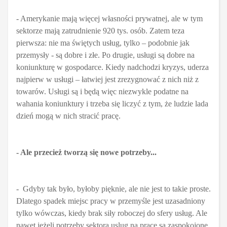
- Amerykanie mają więcej własności prywatnej, ale w tym
sektorze mają zatrudnienie 920 tys. osób. Zatem teza
pierwsza: nie ma świętych usług, tylko – podobnie jak
przemysły - są dobre i złe. Po drugie, usługi są dobre na
koniunkturę w gospodarce. Kiedy nadchodzi kryzys, uderza
najpierw w usługi – łatwiej jest zrezygnować z nich niż z
towarów. Usługi są i będą więc niezwykle podatne na
wahania koniunktury i trzeba się liczyć z tym, że ludzie lada
dzień mogą w nich stracić pracę.
- Ale przecież tworzą się nowe potrzeby...
- Gdyby tak było, byłoby pięknie, ale nie jest to takie proste.
Dlatego spadek miejsc pracy w przemyśle jest uzasadniony
tylko wówczas, kiedy brak siły roboczej do sfery usług. Ale
nawet jeżeli potrzeby sektora uslug na pracę sa zaspokojone,