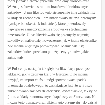
rodzi jednak nierozwiązywalne problemy ekonomiczne.
Ważna jest bowiem struktura branżowa likwidowanych
zakładów. U nas likwidowało się zupełnie inne zakłady niż
w krajach zachodnich. Tam likwidowało się tzw. przemysły
dymiące (smoke stack industries), które powodowały
największe zanieczyszczenie środowiska i technicznie
przestarzałe. U nas likwidowało się przemysły najmniej
szkodliwe i najbardziej nowoczesne, jak właśnie elektronikę.
Nie można więc tego porównywać. Mamy całą listę
zakładów, które sprzedano poniżej ceny gruntów, jakie
zajmowały.
W Polsce np. nastąpiła tak głęboka likwidacja przemysłu
lekkiego, jak w żadnym kraju w Europie. O ile można
przyjąć, że import chiński mógł spowodować upadek
przemysłu odzieżowego, to zaskakujące jest, że w Polsce
zlikwidowano zakłady dziewiarskie, dywaniarskie, tekstylne
(m.in. zakłady renomowanych kapeluszy ze Skoczowa). Nie
można tego tłumaczyć schyłkiem tego przemysłu - do dzisiaj