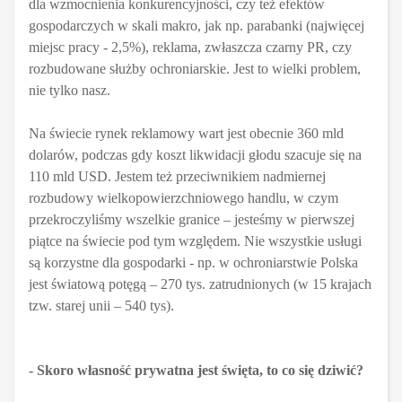
dla wzmocnienia konkurencyjności, czy też efektów
gospodarczych w skali makro, jak np. parabanki (najw
ięcej
miejsc pracy - 2,5%), reklama, zwłaszcza czarny PR, czy
rozbudowane służby ochroniarskie. Jest to wielki problem,
nie tylko nasz.
Na świecie rynek reklamowy wart jest obecnie 360 mld
dolarów, podczas gdy koszt likwidacji głodu szacuje się na
110 mld USD. Jestem też przeciwnikiem nadmiernej
rozbudowy wielkopowierzchniowego handlu, w czym
przekroczyliśmy wszelkie granice – jesteśmy w pierwszej
piątce na świecie pod tym względem. Nie wszystkie usługi
są korzystne dla gospodarki - np. w ochroniarstwie Polska
jest światową potęgą – 270 tys. zatrudnionych (w 15 krajach
tzw. starej unii – 540 tys).
- Skoro własność prywatna jest święta, to co się dziwić?