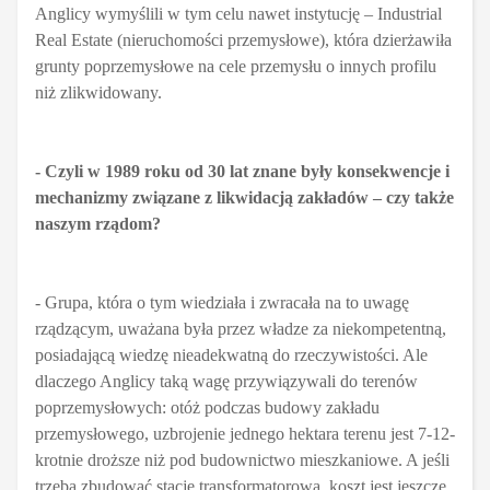
Anglicy wymyślili w tym celu nawet instytucję – Industrial
Real Estate (nieruchomości przemysłowe), która dzierżawiła
grunty poprzemysłowe na cele przemysłu o innych profilu
niż zlikwidowany.
- Czyli w 1989 roku od 30 lat znane były konsekwencje i
mechanizmy związane z likwidacją zakładów – czy także
naszym rządom?
- Grupa, która o tym wiedziała i zwracała na to uwagę
rządzącym, uważana była przez władze za niekompetentną,
posiadającą wiedzę nieadekwatną do rzeczywistości. Ale
dlaczego Anglicy taką wagę przywiązywali do terenów
poprzemysłowych: otóż podczas budowy zakładu
przemysłowego, uzbrojenie jednego hektara terenu jest 7-12-
krotnie droższe niż pod budownictwo mieszkaniowe. A jeśli
trzeba zbudować stację transformatorową, koszt jest jeszcze