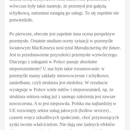
wówczas były takie nastroje, że przemysł jest gałęzią
schyłkową, natomiast zastąpią go usługi. To się zupełnie nie
potwierdziło.
Po pierwsze, obecnie jest zupełnie inna ocena perspektyw
przemysłu. Ostatnie studium oceny sytuacji w przemyśle
światowym MacKinseya nosi tytuł
Manufacturing the future
.
Jest to przedstawienie przyszłości przemysłu wytwórczego.
Dlaczego z usługami w Polsce panuje absolutne
nieporozumienie? U nas było takie rozumowanie: w
przemyśle mamy zakłady nienowoczesne i schyłkowe,
zaniedbane, czyli struktura jest niedobra. W rezultacie
występuje w Polsce wiele mitów i nieporozumień, np. że
struktura sektora usług już z samego założenia jest zawsze
nowoczesna. A to jest nieprawda. Polska ma najbardziej w
UE rozwinięty sektor usług jałowych (hollow sevices) ,
czasem wręcz szkodliwych społecznie, choć przynoszących
zyski swoim właścicielom. Nie dają one żadnych efektów