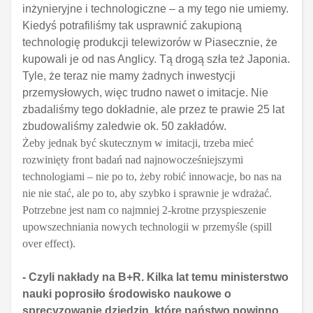
inżynieryjne i technologiczne – a my tego nie umiemy.
Kiedyś potrafiliśmy tak usprawnić zakupioną
technologię produkcji telewizorów w Piasecznie, że
kupowali je od nas Anglicy. Tą drogą szła też Japonia.
Tyle, że teraz nie mamy żadnych inwestycji
przemysłowych, więc trudno nawet o imitacje. Nie
zbadaliśmy tego dokładnie, ale przez te prawie 25 lat
zbudowaliśmy zaledwie ok. 50 zakładów.
Żeby jednak być skutecznym w imitacji, trzeba mieć
rozwinięty front badań nad najnowocześniejszymi
technologiami – nie po to, żeby robić innowacje, bo nas na
nie nie stać, ale po to, aby szybko i sprawnie je wdrażać.
Potrzebne jest nam co najmniej 2-krotne przyspieszenie
upowszechniania nowych technologii w przemyśle (spill
over effect).
- Czyli nakłady na B+R. Kilka lat temu ministerstwo
nauki poprosiło środowisko naukowe o
sprecyzowanie dziedzin, które państwo powinno