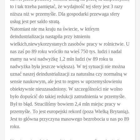
to i tak trzeba pamiętać, że wydajność tej sfery jest 3 razy
niższa niż w przemyśle. Dla gospodarki przewaga sfery
usług jest per saldo stratą.
Natomiast nie ma kraju na świecie, w którym
deindustrializacja nastąpila przy istnieniu
wielkich,niewykorzystanych zasobów pracy w rolnictwie. U
nas zaś po 89 roku wróciło na wieś 750 tys. ludzi i nadal
mamy na wsi nadwyżkę 1,2 mln ludzi (w 89 roku ta
nadwyżka była jeszcze większa). W tej sytuacji nie można
uznać naszej deindustrializacji za naturalna czy normalną w
sensie naukowym, ale jest to regres w uprzemyslowieniu
obiektywnie nieuzasadniony. W szczególności nie wolno
było dopuścić do takiej redukcji zatrudnienia w przemyśle.
Był to błąd. Straciliśmy bowiem 2,4 mln miejsc pracy w
przemyśle. To jest europejski rekord (poza Wielką Brytanią).
Jest to główna przyczyna masowego bezrobocia u nas po 89
roku.