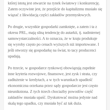
której istotą jest otwarcie na rynek światowy i konkurencję.
Zatem oczywiste jest, że przejście do kapitalizmu musiało się
wiązać z likwidacją części zakładów przemysłowych.
Po drugie, wszystkie gospodarki zamknięte, a zatem i ta z
okresu PRL, mają silną tendencję do autarkii, tj. nadmiernej
samowystarczalności. A to oznacza, że w kraju produkuje
się wyroby często po cenach wyższych niż importowane. I
jeśli otworzy się gospodarkę na świat, to tacy producenci
upadają.
Po trzecie, w gospodarce rynkowej obowiązują zupełnie
inne kryteria rozwojowe, finansowe, jest zysk i strata, czy
zadłużenie w kredytach, a w tych warunkach upadłość
ekonomiczna orzekana przez sądy gospodarcze jest często
nieunikniona. Z tych trzech chociażby powodów część
zakładów musiała upaść. Dyskutować można jedynie nad
skalą tego upadku, czy musiała być aż tak duża.