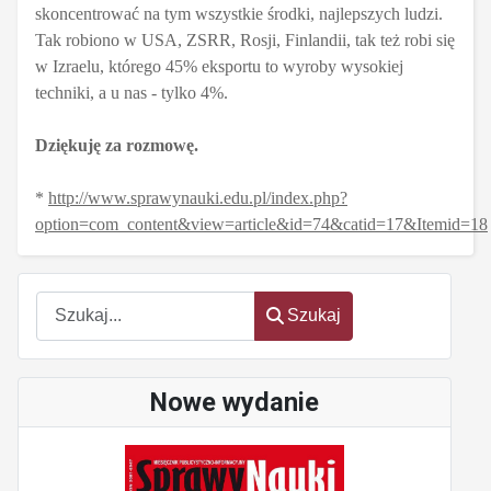
skoncentrować na tym wszystkie środki, najlepszych ludzi.
Tak robiono w USA, ZSRR, Rosji, Finlandii, tak też robi się
w Izraelu, którego 45% eksportu to wyroby wysokiej
techniki, a u nas - tylko 4%.
Dziękuję za rozmowę.
*
http://www.sprawynauki.edu.pl/index.php?
option=com_content&view=article&id=74&catid=17&Itemid=18
Szukaj
Szukaj
Nowe wydanie