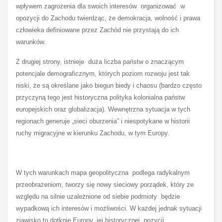
wpływem zagrożenia dla swoich interesów organizować w
opozycji do Zachodu twierdząc, że demokracja, wolność i prawa
człowieka definiowane przez Zachód nie przystają do ich
warunków.
Z drugiej strony, istnieje duża liczba państw o znaczącym
potencjale demograficznym, których poziom rozwoju jest tak
niski, że są określane jako biegun biedy i chaosu (bardzo często
przyczyną tego jest historyczna polityka kolonialna państw
europejskich oraz globalizacja). Wewnętrzna sytuacja w tych
regionach generuje „sieci oburzenia” i niespotykane w historii
ruchy migracyjne w kierunku Zachodu, w tym Europy.
W tych warunkach mapa geopolityczna podlega radykalnym
przeobrażeniom, tworzy się nowy sieciowy porządek, który ze
względu na silnie uzależnione od siebie podmioty będzie
wypadkową ich interesów i możliwości. W każdej jednak sytuacji
zjawisko to dotknie Europy, jej historycznej pozycji