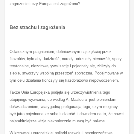
zagrożenie i czy Europa jest zagrożona?
Bez strachu i zagrożenia
Odwiecznym pragnieniem, definiowanym najczęściej przez
filozofów, było aby ludzkość, narody odrzuciły nienawiść, spory
terytorialne, niezdrową rywalizację i pojednały się, zbliżyły do
siebie, stworzyły wspólną przestrzeń społeczną. Podejmowane w
tym celu działania kończyły się każdorazowo niepowodzeniem.
Także Unia Europejska podjęła się urzeczywistnienia tego
utopijnego wyzwania, co według A. Maaloufa jest pionierskim
doświadczeniem, wiarygodną prefiguracją tego, czym mogłaby
być jutro pojednana ze sobą ludzkość i dowodem na to, że nawet
najambitniejsze wizje niekoniecznie muszą być naiwne.
W kreowaniu europejskiej polityki rozwoju i bezpieczeństwa