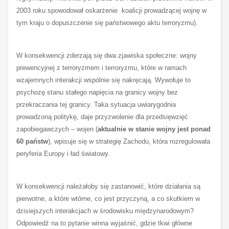
2003 roku spowodował oskarżenie koalicji prowadzącej wojnę w
tym kraju o dopuszczenie się państwowego aktu terroryzmu).
W konsekwencji zderzają się dwa zjawiska społeczne: wojny
prewencyjnej z terroryzmem i terroryzmu, które w ramach
wzajemnych interakcji wspólnie się nakręcają. Wywołuje to
psychozę stanu stałego napięcia na granicy wojny bez
przekraczania tej granicy. Taka sytuacja uwiarygodnia
prowadzoną politykę, daje przyzwolenie dla przedsięwzięć
zapobiegawczych – wojen (
aktualnie w stanie wojny jest ponad
60 państw
), wpisuje się w strategię Zachodu, która rozregulowała
peryferia Europy i ład światowy.
W konsekwencji należałoby się zastanowić, które działania są
pierwotne, a które wtórne, co jest przyczyną, a co skutkiem w
dzisiejszych interakcjach w środowisku międzynarodowym?
Odpowiedź na to pytanie winna wyjaśnić, gdzie tkwi główne