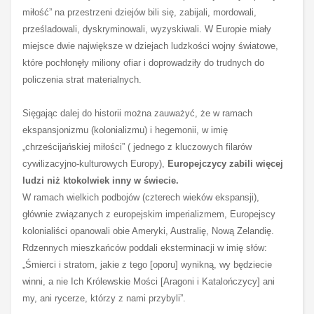
miłość” na przestrzeni dziejów bili się, zabijali, mordowali,
prześladowali, dyskryminowali, wyzyskiwali. W Europie miały
miejsce dwie największe w dziejach ludzkości wojny światowe,
które pochłonęły miliony ofiar i doprowadziły do trudnych do
policzenia strat materialnych.
Sięgając dalej do historii można zauważyć, że w ramach
ekspansjonizmu (kolonializmu) i hegemonii, w imię
„chrześcijańskiej miłości” ( jednego z kluczowych filarów
cywilizacyjno-kulturowych Europy),
Europejczycy zabili więcej
ludzi niż ktokolwiek inny w świecie.
W ramach wielkich podbojów (czterech wieków ekspansji),
głównie związanych z europejskim imperializmem, Europejscy
kolonialiści opanowali obie Ameryki, Australię, Nową Zelandię.
Rdzennych mieszkańców poddali eksterminacji w imię słów:
„Śmierci i stratom, jakie z tego [oporu] wynikną, wy będziecie
winni, a nie Ich Królewskie Mości [Aragoni i Katalończycy] ani
my, ani rycerze, którzy z nami przybyli”.