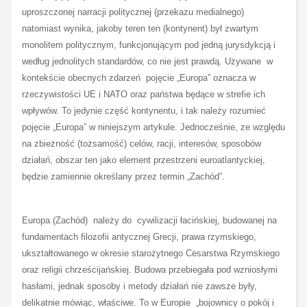
uproszczonej narracji politycznej (przekazu medialnego)
natomiast wynika, jakoby teren ten (kontynent) był zwartym
monolitem politycznym, funkcjonującym pod jedną jurysdykcją i
według jednolitych standardów, co nie jest prawdą. Używane w
kontekście obecnych zdarzeń pojęcie „Europa” oznacza w
rzeczywistości UE i NATO oraz państwa będące w strefie ich
wpływów. To jedynie część kontynentu, i tak należy rozumieć
pojęcie „Europa” w niniejszym artykule. Jednocześnie, ze względu
na zbieżność (tożsamość) celów, racji, interesów, sposobów
działań, obszar ten jako element przestrzeni euroatlantyckiej,
będzie zamiennie określany przez termin „Zachód”.
Europa (Zachód) należy do cywilizacji łacińskiej, budowanej na
fundamentach filozofii antycznej Grecji, prawa rzymskiego,
ukształtowanego w okresie starożytnego Cesarstwa Rzymskiego
oraz religii chrześcijańskiej. Budowa przebiegała pod wzniosłymi
hasłami, jednak sposoby i metody działań nie zawsze były,
delikatnie mówiąc, właściwe. To w Europie „bojownicy o pokój i