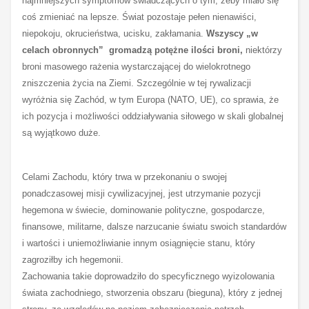
najmniejszych symptomów świadczących o tym, żeby miało się
coś zmieniać na lepsze. Świat pozostaje pełen nienawiści,
niepokoju, okrucieństwa, ucisku, zakłamania.
Wszyscy „w
celach obronnych”
gromadzą potężne ilości broni,
niektórzy
broni masowego rażenia wystarczającej do wielokrotnego
zniszczenia życia na Ziemi. Szczególnie w tej rywalizacji
wyróżnia się Zachód, w tym Europa (NATO, UE), co sprawia, że
ich pozycja i możliwości oddziaływania siłowego w skali globalnej
są wyjątkowo duże.
Celami Zachodu, który trwa w przekonaniu o swojej
ponadczasowej misji cywilizacyjnej, jest utrzymanie pozycji
hegemona w świecie, dominowanie polityczne, gospodarcze,
finansowe, militarne, dalsze narzucanie światu swoich standardów
i wartości i uniemożliwianie innym osiągnięcie stanu, który
zagroziłby ich hegemonii.
Zachowania takie doprowadziło do specyficznego wyizolowania
świata zachodniego, stworzenia obszaru (bieguna), który z jednej