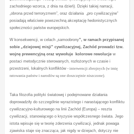
zachodniego wzorca, z dnia na dzień). Dzięki takiej narracji,
„obrona przed terroryzmem”, oraz działania „pro cywilizacyjne”
posiadają właściwie powszechną akceptację hedonistycznych
społeczności państw europejskich.
W konsekwencji, w celach „samoobrony
”, w ramach przypisanej
sobie
„
dziejowej misji” cywilizacyjnej, Zachód prowadzi tzw.
wojnę prewencyjną oraz wywołuje kolorowe rewolucje
w
postaci metodycznie sterowanych, rozłożonych w czasie i
przestrzeni, lokalnych konfliktów
- interwencji zbrojnych (w imię
ratowania państw i narodów są one doszczętnie niszczone).
Taka filozofia polityki światowej i podejmowane działania
doprowadziły do szczególnie wyrazistego i narastającego konfliktu
cywilizacyjno-kulturowego na linii Zachód (Europa) – reszta
cywilizacji, stanowiącego o kryzysie współczesnego świata. Jego
istota wpisuje się w teorię zderzenia cywilizacji, jednak powaga
zjawiska staje się znacząca, jak nigdy w dziejach, dotyczy nie