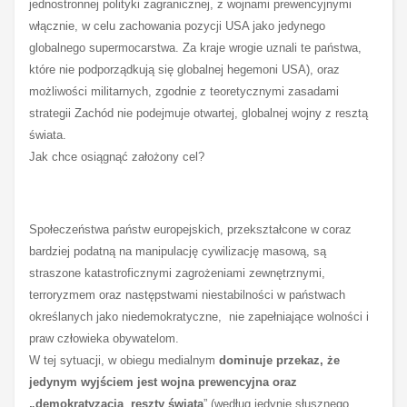
jednostronnej polityki zagranicznej, z wojnami prewencyjnymi
włącznie, w celu zachowania pozycji USA jako jedynego
globalnego supermocarstwa. Za kraje wrogie uznali te państwa,
które nie podporządkują się globalnej hegemoni USA), oraz
możliwości militarnych, zgodnie z teoretycznymi zasadami
strategii Zachód nie podejmuje otwartej, globalnej wojny z resztą
świata.
Jak chce osiągnąć założony cel?
Społeczeństwa państw europejskich, przekształcone w coraz
bardziej podatną na manipulację cywilizację masową, są
straszone katastroficznymi zagrożeniami zewnętrznymi,
terroryzmem oraz następstwami niestabilności w państwach
określanych jako niedemokratyczne, nie zapełniające wolności i
praw człowieka obywatelom.
W tej sytuacji, w obiegu medialnym
dominuje przekaz, że
jedynym wyjściem jest wojna prewencyjna oraz
„demokratyzacja reszty świata
”
(według jedynie słusznego,