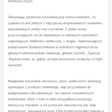
terrorystycznych.
Obserwując przestrzeń komunikacyjną można stwierdzić, że
zjawisko to jest jednym z najczęściej eksponowanych medialnie i
artykułowanych politycznie czynników. Z jednej strony,
przyczyniającym się do niepewności w wybranych państwach,
zagrażającym stabilności społecznej, z drugiej - legitymizującym
podejmowane działania militarne w wybranych regionach przez
głównych aktorów polityki światowej, głównie Zachód. Zygmunt
Bauman mówi, że „gdyby nie było terrorystów, trzeba by ich było
wymyślić”.
Negatywne rozumienie terroryzmu przez społeczność światową,
wynikające z przekazu medialnego, daje przyzwolenie do
podejmowania zdecydowanych, nie zawsze uzasadnionych
kontrdziałań, które z kolei w wielu przypadkach przyjmują
drastyczny charakter, a ich ocena jest dwuznaczna (np. brak
legitymizacji kierowanych przez USA działań przeciwko Irakowi w