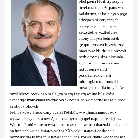
obciążona idealistycznym
przekonaniem, że państwu
polskiemu, w kolejnych jego
edycjach historycznych i
ustrojowych, należą się
szczególne względy ze
strony innych jednostek
geopolitycznych, zwłaszcza
mocarstw. Na skutek niewoli
rozbiorowej ukształtowała
się bowiem powszechnie
hołubiona wśród
poszlacheckich elit
mitologia o ofiarności i
poświęceniu dla innych (w
myśl lelewelowskiego hasła „za naszą i waszą wolność”), która
akcentuje maksymalistyczne oczekiwania na wdzięczność i lojalność
ze strony obcych.
Jednostkowy i heroiczny udział Polaków w wojnach narodowo-
wyzwoleńczych Stanów Zjednoczonych, epopei napoleońskiej czy
Wiośnie Ludów, nie mówiąc o masowym i równie bohaterskim udziale
na frontach wojen światowych w XX wieku, stanowi doskonałą
pożywkę dla roszczeń, a nawet żądań, aby Polskę traktować w sposób