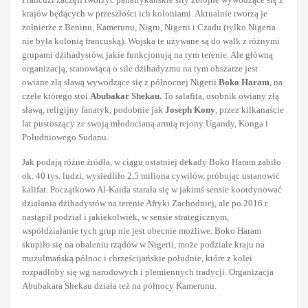
krajów będących w przeszłości ich koloniami. Aktualnie tworzą je
żołnierze z Beninu, Kamerunu, Nigru, Nigerii i Czadu (tylko Nigeria
nie była kolonią francuską). Wojska te używane są do walk z różnymi
grupami dżihadystów, jakie funkcjonują na tym terenie. Ale główną
organizacją, stanowiącą o sile dżihadyzmu na tym obszarze jest
owiane złą sławą wywodzące się z północnej Nigerii
Boko Haram
, na
czele którego stoi
Abubakar Shekau.
To salafita, osobnik owiany złą
sławą, religijny fanatyk, podobnie jak
Joseph Kony
, przez kilkanaście
lat pustoszący ze swoją młodocianą armią rejony Ugandy, Konga i
Południowego Sudanu.
Jak podają różne źródła, w ciągu ostatniej dekady Boko Haram zabiło
ok. 40 tys. ludzi, wysiedliło 2,5 miliona cywilów, próbując ustanowić
kalifat. Początkowo Al-Kaida starała się w jakimś sensie koordynować
działania dżihadystów na terenie Afryki Zachodniej, ale po 2016 r.
nastąpił podział i jakiekolwiek, w sensie strategicznym,
współdziałanie tych grup nie jest obecnie możliwe. Boko Haram
skupiło się na obaleniu rządów w Nigerii, może podziale kraju na
muzułmańską północ i chrześcijańskie południe, które z kolei
rozpadłoby się wg narodowych i plemiennych tradycji. Organizacja
Abubakara Shekau działa też na północy Kamerunu.