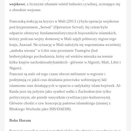
wojskowe
, z licznymi ofiarami wśród ludności cywilnej, ocierające się
o zbrodnie wojenne.
Francuską reakcją na kryzys w Mali (2013 r.) była operacja wojskowa
pod kryptonimem „Serwal” (
Opération Serval
). Jej celem było
odparcie ofensywy fundamentalistycznych bojowników islamskich,
którzy podczas wojny domowej w Mali zajęli północny region tego
kraju, Azawad. Na sytuację w Mali nałożyła się wspomniana wcześniej
„arabska wiosna” w Libii oraz powstanie Tuaregów (lud
berberyjskiego pochodzenia, który od wieków mieszka na terenie
kilku krajów zachodnioafrykańskich - głównie w Algierii, Mali, Libii i
Nigrze).
Francuzi są stale od tego czasu obecni militarnie w regionie i
podejmują co jakiś czas działania przeciwko wzbierającej fali
islamizmu oraz działających w oparciu o radykalny islam bojówek. Al-
Kaida jawi się jedynie jako symbol walki z Zachodem (nie tylko
politycznym, ale przede wszystkim cywilizacyjno-kulturowym).
Głównie chodzi o tzw. koncepcję państwa islamskiego (znanej z
Bliskiego Wschodu jako ISIS/DAESH).
Boko Haram
Francuzi zaczęli tworzyć panafrykańskie siły zbrojne wywodzące się z