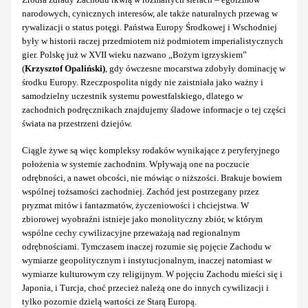
narodowych, cynicznych interesów, ale także naturalnych przewag w
rywalizacji o status potęgi. Państwa Europy Środkowej i Wschodniej
były w historii raczej przedmiotem niż podmiotem imperialistycznych
gier. Polskę już w XVII wieku nazwano „Bożym igrzyskiem”
(
Krzysztof Opaliński)
, gdy ówczesne mocarstwa zdobyły dominację w
środku Europy. Rzeczpospolita nigdy nie zaistniała jako ważny i
samodzielny uczestnik systemu powestfalskiego, dlatego w
zachodnich podręcznikach znajdujemy śladowe informacje o tej części
świata na przestrzeni dziejów.
Ciągle żywe są więc kompleksy rodaków wynikające z peryferyjnego
położenia w systemie zachodnim. Wpływają one na poczucie
odrębności, a nawet obcości, nie mówiąc o niższości. Brakuje bowiem
wspólnej tożsamości zachodniej. Zachód jest postrzegany przez
pryzmat mitów i fantazmatów, życzeniowości i chciejstwa. W
zbiorowej wyobraźni istnieje jako monolityczny zbiór, w którym
wspólne cechy cywilizacyjne przeważają nad regionalnym
odrębnościami. Tymczasem inaczej rozumie się pojęcie Zachodu w
wymiarze geopolitycznym i instytucjonalnym, inaczej natomiast w
wymiarze kulturowym czy religijnym. W pojęciu Zachodu mieści się i
Japonia, i Turcja, choć przecież należą one do innych cywilizacji i
tylko pozornie dzielą wartości ze Starą Europą.