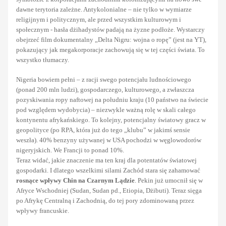
dawne terytoria zależne. Antykolonialne – nie tylko w wymiarze
religijnym i politycznym, ale przed wszystkim kulturowym i
społecznym - hasła dżihadystów padają na żyzne podłoże. Wystarczy
obejrzeć film dokumentalny „Delta Nigru: wojna o ropę” (jest na YT),
pokazujący jak megakorporacje zachowują się w tej części świata. To
wszystko tłumaczy.
Nigeria bowiem pełni – z racji swego potencjału ludnościowego
(ponad 200 mln ludzi), gospodarczego, kulturowego, a zwłaszcza
pozyskiwania ropy naftowej na południu kraju (10 państwo na świecie
pod względem wydobycia) – niezwykle ważną rolę w skali całego
kontynentu afrykańskiego. To kolejny, potencjalny światowy gracz w
geopolityce (po RPA, która już do tego „klubu” w jakimś sensie
weszła). 40% benzyny używanej w USA pochodzi w węglowodorów
nigeryjskich. We Francji to ponad 10%.
Teraz widać, jakie znaczenie ma ten kraj dla potentatów światowej
gospodarki. I dlatego wszelkimi silami Zachód stara się zahamować
rosnące wpływy Chin
na Czarnym Lądzie
. Pekin już umocnił się w
Afryce Wschodniej (Sudan, Sudan pd., Etiopia, Dżibuti). Teraz sięga
po Afrykę Centralną i Zachodnią, do tej pory zdominowaną przez
wpływy francuskie.