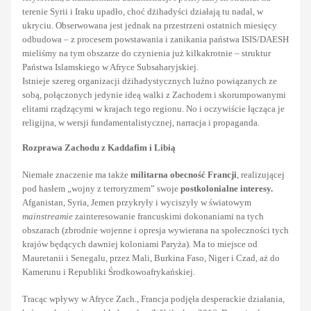
terenie Syrii i Iraku upadło, choć dżihadyści działają tu nadal, w
ukryciu. Obserwowana jest jednak na przestrzeni ostatnich miesięcy
odbudowa – z procesem powstawania i zanikania państwa ISIS/DAESH
mieliśmy na tym obszarze do czynienia już kilkakrotnie – struktur
Państwa Islamskiego w Afryce Subsaharyjskiej.
Istnieje szereg organizacji dżihadystycznych luźno powiązanych ze
sobą, połączonych jedynie ideą walki z Zachodem i skorumpowanymi
elitami rządzącymi w krajach tego regionu. No i oczywiście łącząca je
religijna, w wersji fundamentalistycznej, narracja i propaganda.
Rozprawa Zachodu z Kaddafim i Libią
Niemałe znaczenie ma także
militarna obecność Francji
, realizującej
pod hasłem „wojny z terroryzmem” swoje
postkolonialne interesy.
Afganistan, Syria, Jemen przykryły i wyciszyły w światowym
mainstreamie
zainteresowanie francuskimi dokonaniami na tych
obszarach (zbrodnie wojenne i opresja wywierana na społeczności tych
krajów będących dawniej koloniami Paryża). Ma to miejsce od
Mauretanii i Senegalu, przez Mali, Burkina Faso, Niger i Czad, aż do
Kamerunu i Republiki Środkowoafrykańskiej.
Tracąc wpływy w Afryce Zach., Francja podjęła desperackie działania,