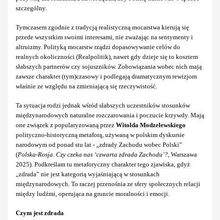
szczególny.
Tymczasem zgodnie z tradycją realistyczną mocarstwa kierują się
przede wszystkim swoimi interesami, nie zważając na sentymenty i
altruizmy. Polityką mocarstw rządzi dopasowywanie celów do
realnych okoliczności (Realpolitik), nawet gdy dzieje się to kosztem
słabszych partnerów czy sojuszników. Zobowiązania wobec nich mają
zawsze charakter (tym)czasowy i podlegają dramatycznym rewizjom
właśnie ze względu na zmieniającą się rzeczywistość.
Ta sytuacja rodzi jednak wśród słabszych uczestników stosunków
międzynarodowych naturalne rozczarowania i poczucie krzywdy. Mają
one związek z popularyzowaną przez
Witolda Modzelewskiego
polityczno-historyczną metaforą, używaną w polskim dyskursie
narodowym od ponad stu lat - „zdrady Zachodu wobec Polski”
(
Polska-Rosja. Czy czeka nas ‘czwarta zdrada Zachodu’?
, Warszawa
2025). Podkreślam tu metaforyczny charakter tego zjawiska, gdyż
„zdrada” nie jest kategorią wyjaśniającą w stosunkach
międzynarodowych. To raczej przenośnia ze sfery społecznych relacji
między ludźmi, operująca na gruncie moralności i emocji.
Czym jest zdrada