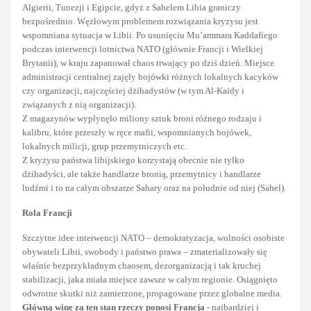
Algierii, Tunezji i Egipcie, gdyż z Sahelem Libia graniczy
bezpośrednio. Węzłowym problemem rozwiązania kryzysu jest
wspomniana sytuacja w Libii. Po usunięciu Mu’ammara Kaddafiego
podczas interwencji lotnictwa NATO (głównie Francji i Wielkiej
Brytanii), w kraju zapanował chaos trwający po dziś dzień. Miejsce
administracji centralnej zajęły bojówki różnych lokalnych kacyków
czy organizacji, najczęściej dżihadystów (w tym Al-Kaidy i
związanych z nią organizacji).
Z magazynów wypłynęło miliony sztuk broni różnego rodzaju i
kalibru, które przeszły w ręce mafii, wspomnianych bojówek,
lokalnych milicji, grup przemytniczych etc.
Z kryzysu państwa libijskiego korzystają obecnie nie tylko
dżihadyści, ale także handlarze bronią, przemytnicy i handlarze
ludźmi i to na całym obszarze Sahary oraz na południe od niej (Sahel).
Rola Francji
Szczytne idee interwencji NATO – demokratyzacja, wolności osobiste
obywateli Libii, swobody i państwo prawa – zmaterializowały się
właśnie bezprzykładnym chaosem, dezorganizacją i tak kruchej
stabilizacji, jaka miała miejsce zawsze w całym regionie. Osiągnięto
odwrotne skutki niż zamierzone, propagowane przez globalne media.
Główną winę za ten stan rzeczy ponosi Francja
- najbardziej i