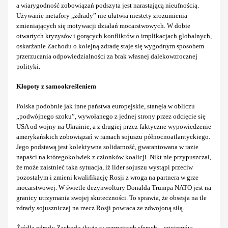
a wiarygodność zobowiązań podszyta jest narastającą nieufnością.
Używanie metafory „zdrady” nie ułatwia niestety zrozumienia
zmieniających się motywacji działań mocarstwowych. W dobie
otwartych kryzysów i gorących konfliktów o implikacjach globalnych,
oskarżanie Zachodu o kolejną zdradę staje się wygodnym sposobem
przerzucania odpowiedzialności za brak własnej dalekowzrocznej
polityki.
Kłopoty z samookreśleniem
Polska podobnie jak inne państwa europejskie, stanęła w obliczu
„podwójnego szoku”, wywołanego z jednej strony przez odcięcie się
USA od wojny na Ukrainie, a z drugiej przez faktyczne wypowiedzenie
amerykańskich zobowiązań w ramach sojuszu północnoatlantyckiego.
Jego podstawą jest kolektywna solidarność, gwarantowana w razie
napaści na któregokolwiek z członków koalicji. Nikt nie przypuszczał,
że może zaistnieć taka sytuacja, iż lider sojuszu wystąpi przeciw
pozostałym i zmieni kwalifikację Rosji z wroga na partnera w grze
mocarstwowej. W świetle dezynwoltury Donalda Trumpa NATO jest na
granicy utrzymania swojej skuteczności. To sprawia, że obsesja na tle
zdrady sojuszniczej na rzecz Rosji powraca ze zdwojoną siłą.
Źródła zdrady Zachodu tkwią w rozmaitych sferach – egoizmów