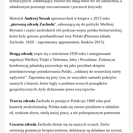
sytuacyjnych. Zdradzający zwykle nie mają sobie nic do zarzucenia, a
zdradzonym pozostaje rozczarowanie i poczucie krzywdy.
Historyk
Andrzej Nowak
upowszechnił w książce z 2015 roku
„
pierwszą zdradę Zachodu
”, odnoszącą się do polityki Wielkiej
Brytanii i części zachodnich elit podczas wojny polsko-bolszewickiej,
które były gotowe przehandlować losy Polski (Pierwsza zdrada
Zachodu. 1920 – zapomniany appeasement, Kraków 2015).
Drugą zdradę
wiąże się z wrześniem 1939 roku i następstwami
regulacji Wielkiej Trójki z Teheranu, Jałty i Poczdamu. Zwłaszcza
konferencję jałtańską przywołuje się jako przykład skrajnie
przedmiotowego potraktowania Polski, „oddanej do sowieckiej strefy
wpływów”. Zapomina się przy tym, że wszystkie warunki pokojów
znanych z historii, które legły u podstaw nowych porządków
geopolitycznych, były dyktowane przez zwycięzców.
Trzecia zdrada
Zachodu to przejęcie Polski po 1989 roku pod
kuratelę neokolonialną. Polska stała się znowu pionkiem w układzie
sił, rynkiem zbytu, strefą taniej pracy, a nie pełnoprawnym partnerem.
Czwarta zdrada
Zachodu dzieje się na naszych oczach. Znów
wietrzeją gwarancje bezpieczeństwa, deklaracje są składane na wyrost,