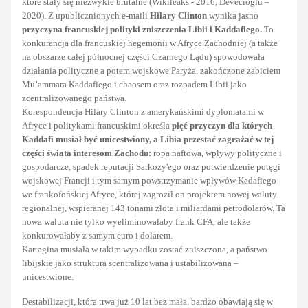
które stały się niezwykle brutalne (Wikileaks - 2016, Devecioglu –
2020). Z upublicznionych e-maili
Hilary Clinton
wynika jasno
przyczyna francuskiej polityki zniszczenia Libii i Kaddafiego.
To
konkurencja dla francuskiej hegemonii w Afryce Zachodniej (a także
na obszarze całej północnej części Czarnego Lądu) spowodowała
działania polityczne a potem wojskowe Paryża, zakończone zabiciem
Mu’ammara Kaddafiego i chaosem oraz rozpadem Libii jako
zcentralizowanego państwa.
Korespondencja Hilary Clinton z amerykańskimi dyplomatami w
Afryce i politykami francuskimi określa
pięć przyczyn dla których
Kaddafi musiał być unicestwiony, a Libia przestać zagrażać w tej
części świata interesom Zachodu:
ropa naftowa, wpływy polityczne i
gospodarcze, spadek reputacji Sarkozy'ego oraz potwierdzenie potęgi
wojskowej Francji i tym samym powstrzymanie wpływów Kadafiego
we frankofońskiej Afryce, której zagroził on projektem nowej waluty
regionalnej, wspieranej 143 tonami złota i miliardami petrodolarów. Ta
nowa waluta nie tylko wyeliminowałaby frank CFA, ale także
konkurowałaby z samym euro i dolarem.
Kartagina musiała w takim wypadku zostać zniszczona, a państwo
libijskie jako struktura scentralizowana i ustabilizowana –
unicestwione.
Destabilizacji, która trwa już 10 lat bez mała, bardzo obawiają się w