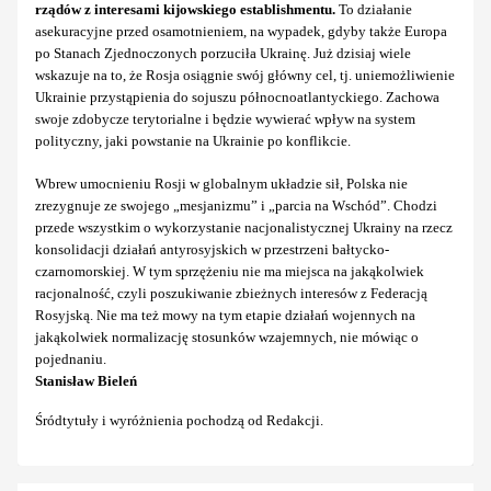
rządów z interesami kijowskiego establishmentu.
To działanie
asekuracyjne przed osamotnieniem, na wypadek, gdyby także Europa
po Stanach Zjednoczonych porzuciła Ukrainę. Już dzisiaj wiele
wskazuje na to, że Rosja osiągnie swój główny cel, tj. uniemożliwienie
Ukrainie przystąpienia do sojuszu północnoatlantyckiego. Zachowa
swoje zdobycze terytorialne i będzie wywierać wpływ na system
polityczny, jaki powstanie na Ukrainie po konflikcie.
Wbrew umocnieniu Rosji w globalnym układzie sił, Polska nie
zrezygnuje ze swojego „mesjanizmu” i „parcia na Wschód”. Chodzi
przede wszystkim o wykorzystanie nacjonalistycznej Ukrainy na rzecz
konsolidacji działań antyrosyjskich w przestrzeni bałtycko-
czarnomorskiej. W tym sprzężeniu nie ma miejsca na jakąkolwiek
racjonalność, czyli poszukiwanie zbieżnych interesów z Federacją
Rosyjską. Nie ma też mowy na tym etapie działań wojennych na
jakąkolwiek normalizację stosunków wzajemnych, nie mówiąc o
pojednaniu.
Stanisław Bieleń
Śródtytuły i wyróżnienia pochodzą od Redakcji.