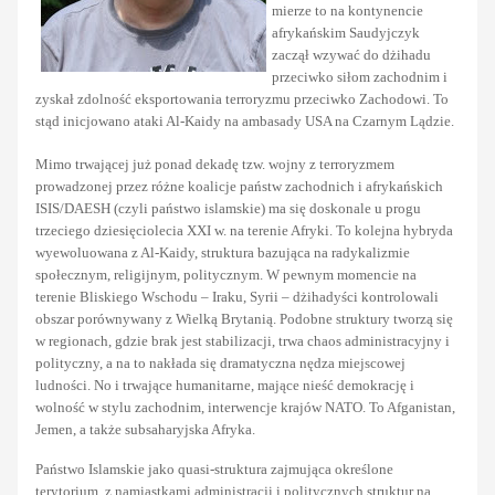
mierze to na kontynencie
afrykańskim Saudyjczyk
zaczął wzywać do dżihadu
przeciwko siłom zachodnim i
zyskał zdolność eksportowania terroryzmu przeciwko Zachodowi. To
stąd inicjowano ataki Al-Kaidy na ambasady USA na Czarnym Lądzie.
Mimo trwającej już ponad dekadę tzw. wojny z terroryzmem
prowadzonej przez różne koalicje państw zachodnich i afrykańskich
ISIS/DAESH (czyli państwo islamskie) ma się doskonale u progu
trzeciego dziesięciolecia XXI w. na terenie Afryki. To kolejna hybryda
wyewoluowana z Al-Kaidy, struktura bazująca na radykalizmie
społecznym, religijnym, politycznym. W pewnym momencie na
terenie Bliskiego Wschodu – Iraku, Syrii – dżihadyści kontrolowali
obszar porównywany z Wielką Brytanią. Podobne struktury tworzą się
w regionach, gdzie brak jest stabilizacji, trwa chaos administracyjny i
polityczny, a na to nakłada się dramatyczna nędza miejscowej
ludności. No i trwające humanitarne, mające nieść demokrację i
wolność w stylu zachodnim, interwencje krajów NATO. To Afganistan,
Jemen, a także subsaharyjska Afryka.
Państwo Islamskie jako quasi-struktura zajmująca określone
terytorium, z namiastkami administracji i politycznych struktur na