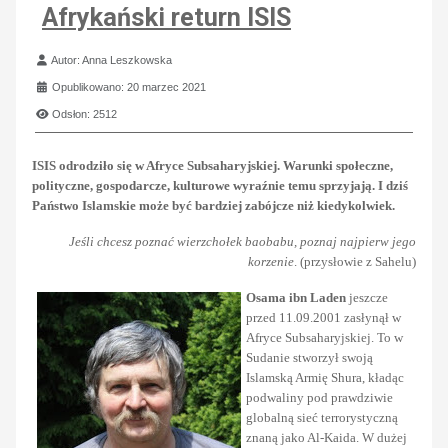
Afrykański return ISIS
Szczegóły
Autor:
Anna Leszkowska
Opublikowano: 20 marzec 2021
Odsłon: 2512
ISIS odrodziło się w Afryce Subsaharyjskiej. Warunki społeczne,
polityczne, gospodarcze, kulturowe wyraźnie temu sprzyjają. I dziś
Państwo Islamskie może być bardziej zabójcze niż kiedykolwiek.
Jeśli chcesz poznać wierzchołek baobabu, poznaj najpierw jego
korzenie
. (przysłowie z Sahelu)
Osama ibn Laden
jeszcze
przed 11.09.2001 zasłynął w
Afryce Subsaharyjskiej. To w
Sudanie stworzył swoją
Islamską Armię Shura, kładąc
podwaliny pod prawdziwie
globalną sieć terrorystyczną
znaną jako Al-Kaida. W dużej