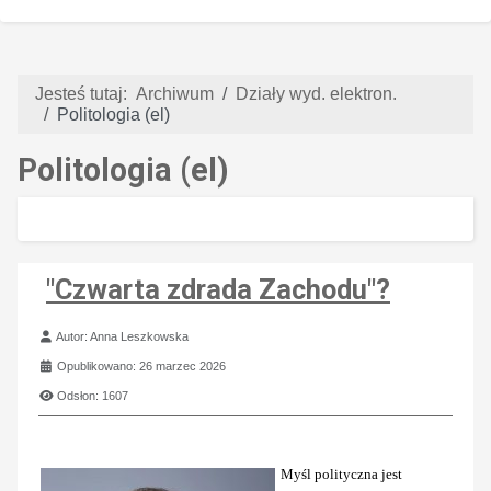
Jesteś tutaj:
Archiwum
Działy wyd. elektron.
Politologia (el)
Politologia (el)
"Czwarta zdrada Zachodu"?
Szczegóły
Autor:
Anna Leszkowska
Opublikowano: 26 marzec 2026
Odsłon: 1607
Myśl polityczna jest