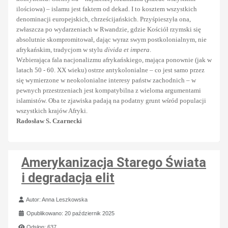
ilościowa) – islamu jest faktem od dekad. I to kosztem wszystkich
denominacji europejskich, chrześcijańskich. Przyśpieszyła ona,
zwłaszcza po wydarzeniach w Rwandzie, gdzie Kościół rzymski się
absolutnie skompromitował, dając wyraz swym postkolonialnym, nie
afrykańskim, tradycjom w stylu
divida et impera
.
Wzbierająca fala nacjonalizmu afrykańskiego, mająca ponownie (jak w
latach 50 - 60. XX wieku) ostrze antykolonialne – co jest samo przez
się wymierzone w neokolonialne interesy państw zachodnich – w
pewnych przestrzeniach jest kompatybilna z wieloma argumentami
islamistów. Oba te zjawiska padają na podatny grunt wśród populacji
wszystkich krajów Afryki.
Radosław S. Czarnecki
Amerykanizacja Starego Świata
i degradacja elit
Szczegóły
Autor:
Anna Leszkowska
Opublikowano: 20 październik 2025
Odsłon: 637