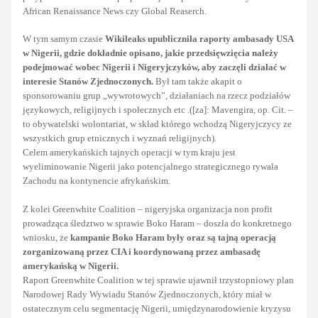
African Renaissance News czy Global Reaserch.
W tym samym czasie
Wikileaks upubliczniła raporty ambasady USA
w Nigerii, gdzie dokładnie opisano, jakie przedsięwzięcia należy
podejmować wobec Nigerii i Nigeryjczyków, aby zaczęli działać w
interesie Stanów Zjednoczonych.
Był tam także akapit o
sponsorowaniu grup „wywrotowych”, działaniach na rzecz podziałów
językowych, religijnych i społecznych etc .([za]: Mavengira, op. Cit. –
to obywatelski wolontariat, w skład którego wchodzą Nigeryjczycy ze
wszystkich grup etnicznych i wyznań religijnych).
Celem amerykańskich tajnych operacji w tym kraju jest
wyeliminowanie Nigerii jako potencjalnego strategicznego rywala
Zachodu na kontynencie afrykańskim.
Z kolei Greenwhite Coalition – nigeryjska organizacja non profit
prowadząca śledztwo w sprawie Boko Haram – doszła do konkretnego
wniosku, że
kampanie Boko Haram były oraz są tajną operacją
zorganizowaną przez CIA i koordynowaną przez ambasadę
amerykańską w Nigerii.
Raport Greenwhite Coalition w tej sprawie ujawnił trzystopniowy plan
Narodowej Rady Wywiadu Stanów Zjednoczonych, który miał w
ostatecznym celu segmentację Nigerii, umiędzynarodowienie kryzysu