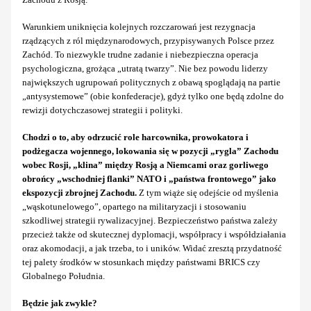
Warunkiem uniknięcia kolejnych rozczarowań jest rezygnacja
rządzących z ról międzynarodowych, przypisywanych Polsce przez
Zachód. To niezwykle trudne zadanie i niebezpieczna operacja
psychologiczna, grożąca „utratą twarzy”. Nie bez powodu liderzy
największych ugrupowań politycznych z obawą spoglądają na partie
„antysystemowe” (obie konfederacje), gdyż tylko one będą zdolne do
rewizji dotychczasowej strategii i polityki.
Chodzi o to, aby odrzucić role harcownika, prowokatora i
podżegacza wojennego, lokowania się w pozycji „rygla” Zachodu
wobec Rosji, „klina” między Rosją a Niemcami oraz gorliwego
obrońcy „wschodniej flanki” NATO i „państwa frontowego” jako
ekspozycji zbrojnej Zachodu.
Z tym wiąże się odejście od myślenia
„wąskotunelowego”, opartego na militaryzacji i stosowaniu
szkodliwej strategii rywalizacyjnej. Bezpieczeństwo państwa zależy
przecież także od skutecznej dyplomacji, współpracy i współdziałania
oraz akomodacji, a jak trzeba, to i uników. Widać zresztą przydatność
tej palety środków w stosunkach między państwami BRICS czy
Globalnego Południa.
Będzie jak zwykle?