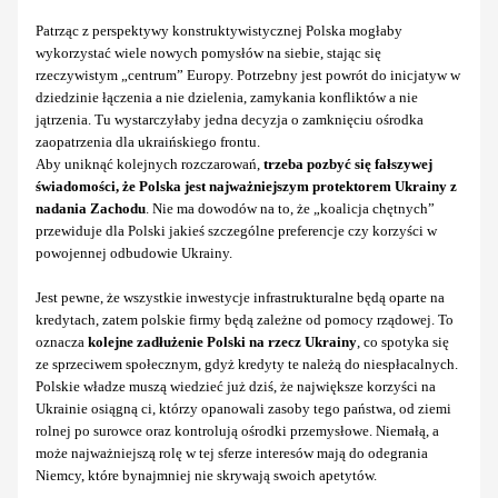
Patrząc z perspektywy konstruktywistycznej Polska mogłaby
wykorzystać wiele nowych pomysłów na siebie, stając się
rzeczywistym „centrum” Europy. Potrzebny jest powrót do inicjatyw w
dziedzinie łączenia a nie dzielenia, zamykania konfliktów a nie
jątrzenia. Tu wystarczyłaby jedna decyzja o zamknięciu ośrodka
zaopatrzenia dla ukraińskiego frontu.
Aby uniknąć kolejnych rozczarowań,
trzeba pozbyć się fałszywej
świadomości, że Polska jest najważniejszym protektorem Ukrainy z
nadania Zachodu
. Nie ma dowodów na to, że „koalicja chętnych”
przewiduje dla Polski jakieś szczególne preferencje czy korzyści w
powojennej odbudowie Ukrainy.
Jest pewne, że wszystkie inwestycje infrastrukturalne będą oparte na
kredytach, zatem polskie firmy będą zależne od pomocy rządowej. To
oznacza
kolejne zadłużenie Polski na rzecz Ukrainy
, co spotyka się
ze sprzeciwem społecznym, gdyż kredyty te należą do niespłacalnych.
Polskie władze muszą wiedzieć już dziś, że największe korzyści na
Ukrainie osiągną ci, którzy opanowali zasoby tego państwa, od ziemi
rolnej po surowce oraz kontrolują ośrodki przemysłowe. Niemałą, a
może najważniejszą rolę w tej sferze interesów mają do odegrania
Niemcy, które bynajmniej nie skrywają swoich apetytów.