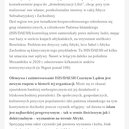
konsekwentnie prąca do „demokratyzacji Libii”, chcąc przy tym
realizować swe własne, postkolonialne interesy w całej Afryce
Subsaharyjskiej i Zachodniej.
Dziś region ten jest świadkiem bezprecedensowego odrodzenia się
grup islamistycznych, a członkowie Państwa Islamskiego
(ISIS/DAESH) kontrolują teren zamieszkały przez miliony ludzi, mając
swe bazy w sześciu krajach afrykańskich, na terytorium wielkości
Beneluksu. Problem ten dotyczy całej Afryki, lecz Sahel i Afryka
Zachodnia są klasycznym tego przykładem. Tu ISIS/DAESH od kilku
lat umacnia swe wpływy. Nawet w leżącym daleko na południu
Mozambiku w 2020 r. odnotowano kilkanaście ataków
terrorystycznych (w Nigrze ponad 100).
Ofensywa i zainteresowanie ISIS/DAESH Czarnym Lądem jest
nowym etapem w historii tej organizacji.
Może się to okazać
zjawiskiem bardziej niebezpiecznym niż jej działalność z
bliskowschodniej przeszłości. Do społecznych, gospodarczych,
kulturowych przyczyn popularności idei państwa islamskiego na tym
kontynencie dochodzi jeszcze czynnik religijny: od dawna to
islam
jest najbardziej progresywnym
– tak w sensie ilościowym jak i
doktrynalnym – wyznaniem na terenie Afryki.
Sprzyjają temu takie czynniki jak prostota wyznania i kultu, brak