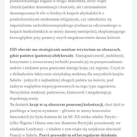
postkolonialnego bagażu w religii Mahometa, który wiąże
chrześcijańskie denominacje i kościoły, ale i utożsamienie
skorumpowanych elit w biednych krajach afrykańskich z
postkolonialnymi strukturami religijnymi, czy odrodzenie się
imperializmu zachodnioeuropejskiego (zwłaszcza odczuwalnego w
krajach frankofońskich ze strony dawnej metropolii), eksploatującego
bezwzględnie przy pomocy swych megakoncernów dawne kolonie.
ISIS obecnie ma strategicznie ustalone terytorium na obszarach,
gdzie państwo (państwa) abdykowało
. Transgraniczność, mobilność,
korzystanie z nowoczesnej techniki pozwala jej na przeprowadzanie
ataków i znikanie poza granicami danego kraju czy regionu. Czyni to
z dżihadystów faktycznie nietykalną strukturę dla wszystkich krajów
Sahelu - jednych z najbardziej ubogich państw na świecie, pod
żadnym względem nieprzygotowanych na tego typu zagrożenia.
Niewydolne struktury państwowe, klanowość i megakorupcja
dopełniają reszty.
Na dodatek
kraje te są obszarem ponownej kolonizacji,
choć dziś to
przebiega w innym wymiarze – głównie ze strony koncernów
francuskich (to była domena do lat 60. XX wieku władzy Paryża –
tylko Nigeria i Ghana oraz tzw. Kamerun Brytyjski pozostawały we
władaniu Londynu) – i właśnie z tym wiąże się wojskowa obecność
Francji w Sahelu.
Paryż prowadzi tu od lat regularne działania