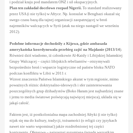
i podział kraju pod mandatem ONZ i sił okupacyjnych.
Plan ten zakładał docelowo rozpad Nigerii.
To standard realizowany
przez USA (i nie tylko) w Afryce. Np. konsulat w Benghazi okazał się
swego czasu bazą dla tajnej organizacji zaopatrującej w broń
najemników walczących w Syrii (atak na niego nastąpił we wrześniu
2012).
Podobne informacje dochodziły z Kijowa, gdzie ambasada
amerykańska koordynowała przebieg zajść na Majdanie (2013/14
).
Również dziś wiadomo, iż członkowie Al-Kaidy i Libijskiej Islamskiej
Grupy Walczącej – części libijskich rebeliantów - otrzymywali
bezpośrednio broń i wsparcie logistyczne od państw bloku NATO
podczas konfliktu w Libii w 2011 r.
Wzrost znaczenia Państwa Islamskiego akurat w tym regionie, mimo
poważnych różnic doktrynalno-ideowych i sfer zainteresowania
poszczególnych grup dżihadystów (Boko Haram jest najbardziej znane
i jemu to media światowe poświęcają najwięcej miejsca), układa się w
jakąś całość.
Faktem jest, iż postkolonialna mapa zachodniej Afryki (i nie tylko)
nijak się ma do kultury, tradycji, tożsamości (o religii czy językach
nawet nie warto wspominać) jakże rozdrobnionej tej części
kontynentu. Ofensywa – najszerzej rozumiana (przede wszystkim