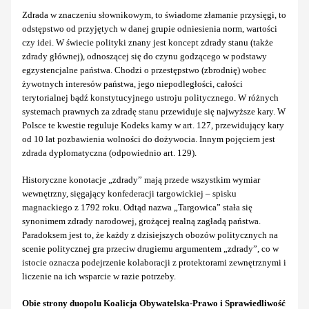
Zdrada w znaczeniu słownikowym, to świadome złamanie przysięgi, to
odstępstwo od przyjętych w danej grupie odniesienia norm, wartości
czy idei. W świecie polityki znany jest koncept zdrady stanu (także
zdrady głównej), odnoszącej się do czynu godzącego w podstawy
egzystencjalne państwa. Chodzi o przestępstwo (zbrodnię) wobec
żywotnych interesów państwa, jego niepodległości, całości
terytorialnej bądź konstytucyjnego ustroju politycznego. W różnych
systemach prawnych za zdradę stanu przewiduje się najwyższe kary. W
Polsce te kwestie reguluje Kodeks karny w art. 127, przewidujący kary
od 10 lat pozbawienia wolności do dożywocia. Innym pojęciem jest
zdrada dyplomatyczna (odpowiednio art. 129).
Historyczne konotacje „zdrady” mają przede wszystkim wymiar
wewnętrzny, sięgający konfederacji targowickiej – spisku
magnackiego z 1792 roku. Odtąd nazwa „Targowica” stała się
synonimem zdrady narodowej, grożącej realną zagładą państwa.
Paradoksem jest to, że każdy z dzisiejszych obozów politycznych na
scenie politycznej gra przeciw drugiemu argumentem „zdrady”, co w
istocie oznacza podejrzenie kolaboracji z protektorami zewnętrznymi i
liczenie na ich wsparcie w razie potrzeby.
Obie strony duopolu Koalicja Obywatelska-Prawo i Sprawiedliwość