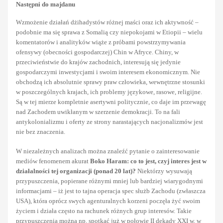
Następni do majdanu
Wzmożenie działań dżihadystów różnej maści oraz ich aktywność –
podobnie ma się sprawa z Somalią czy niepokojami w Etiopii – wielu
komentatorów i analityków wiąże z próbami powstrzymywania
ofensywy (obecności gospodarczej) Chin w Afryce. Chiny, w
przeciwieństwie do krajów zachodnich, interesują się jedynie
gospodarczymi inwestycjami i swoim interesem ekonomicznym. Nie
obchodzą ich absolutnie sprawy praw człowieka, wewnętrzne stosunki
w poszczególnych krajach, ich problemy językowe, rasowe, religijne.
Są w tej mierze kompletnie asertywni politycznie, co daje im przewagę
nad Zachodem uwikłanym w szerzenie demokracji. To na fali
antykolonializmu i oferty ze strony narastających nacjonalizmów jest
nie bez znaczenia.
W niezależnych analizach można znaleźć pytanie o zainteresowanie
mediów fenomenem akurat
Boko Haram: co to jest, czyj interes jest w
działalności tej organizacji (ponad 20 lat)?
Niektórzy wysuwają
przypuszczenia, popierane różnymi mniej lub bardziej wiarygodnymi
informacjami – iż jest to tajna operacja spec służb Zachodu (zwłaszcza
USA), która oprócz swych agenturalnych korzeni poczęła żyć swoim
życiem i działa często na rachunek różnych grup interesów. Takie
przypuszczenia można np. spotkać już w połowie II dekady XXI w. w