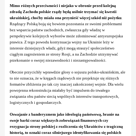
Mimo różnych przeciwności i niejako w obronie przed kolejną
zdradą Zachodu polskie rządy będą usilnie trzymać się kwestii
ukraińskiej, choćby miała ona przynieść więcej szkód niż pożytku
.
Rządzący Polską boją się bowiem pozostania ze swoimi problemami
bez wsparcia państw zachodnich, zwłaszcza gdy władzę w
perspektywie kolejnych wyborów może zdominować antyeuropejska
prawica. Z tego powodu kontynuacja wojny na Ukrainie leży w
interesie dzisiejszych władz, gdyż mogą straszyć społeczeństwo
ciągłym zagrożeniem ze strony Rosji, a na Zachodzie utrzymywać
przekonanie o swojej niezawodności i niezastępowalności.
Obecnie przycichły wprawdzie głosy o sojuszu polsko-ukraińskim, ale
to nie oznacza, że w kręgach rządowych nie projektuje się różnych
formatów zbliżenia po tak czy inaczej zakończonej wojnie. Dla wielu
powojenna rekonstrukcja miałaby być impulsem do trwałego
związania obu państw siecią wspólnych interesów transportowych,
logistycznych i gospodarczych.
Oswajanie z banderyzmem jako ideologią państwową, branie na
swoje barki coraz większych zobowiązań finansowych czy
rezygnacja strony polskiej z rozliczenia się Ukraińców z tragiczną
historią, to oznaki coraz silniejszego identyfikowania się polskich