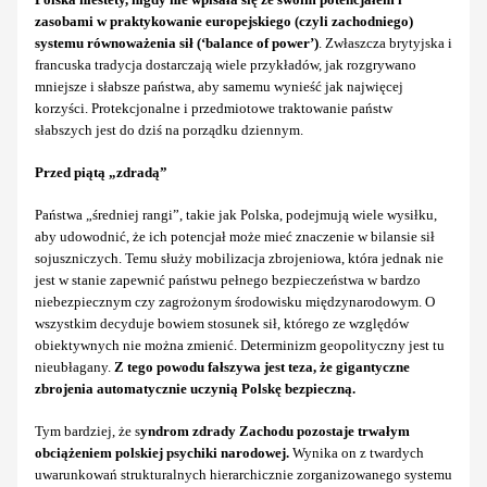
zasobami w praktykowanie europejskiego (czyli zachodniego)
systemu równoważenia sił (‘balance of power’)
. Zwłaszcza brytyjska i
francuska tradycja dostarczają wiele przykładów, jak rozgrywano
mniejsze i słabsze państwa, aby samemu wynieść jak najwięcej
korzyści. Protekcjonalne i przedmiotowe traktowanie państw
słabszych jest do dziś na porządku dziennym.
Przed piątą „zdradą”
Państwa „średniej rangi”, takie jak Polska, podejmują wiele wysiłku,
aby udowodnić, że ich potencjał może mieć znaczenie w bilansie sił
sojuszniczych. Temu służy mobilizacja zbrojeniowa, która jednak nie
jest w stanie zapewnić państwu pełnego bezpieczeństwa w bardzo
niebezpiecznym czy zagrożonym środowisku międzynarodowym. O
wszystkim decyduje bowiem stosunek sił, którego ze względów
obiektywnych nie można zmienić. Determinizm geopolityczny jest tu
nieubłagany.
Z tego powodu fałszywa jest teza, że gigantyczne
zbrojenia automatycznie uczynią Polskę bezpieczną.
Tym bardziej, że s
yndrom zdrady Zachodu pozostaje trwałym
obciążeniem polskiej psychiki narodowej.
Wynika on z twardych
uwarunkowań strukturalnych hierarchicznie zorganizowanego systemu