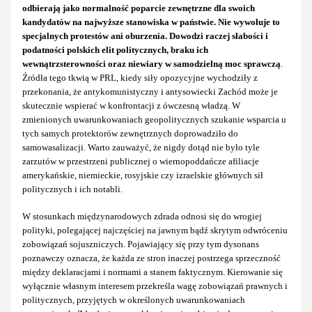
odbierają jako normalność poparcie zewnętrzne dla swoich
kandydatów na najwyższe stanowiska w państwie. Nie wywołuje to
specjalnych protestów ani oburzenia.
Dowodzi raczej słabości i
podatności polskich elit politycznych, braku ich
wewnątrzsterowności oraz niewiary w samodzielną moc sprawczą
.
Źródła tego tkwią w PRL, kiedy siły opozycyjne wychodziły z
przekonania, że antykomunistyczny i antysowiecki Zachód może je
skutecznie wspierać w konfrontacji z ówczesną władzą. W
zmienionych uwarunkowaniach geopolitycznych szukanie wsparcia u
tych samych protektorów zewnętrznych doprowadziło do
samowasalizacji. Warto zauważyć, że nigdy dotąd nie było tyle
zarzutów w przestrzeni publicznej o wiernopoddańcze afiliacje
amerykańskie, niemieckie, rosyjskie czy izraelskie głównych sił
politycznych i ich notabli.
W stosunkach międzynarodowych zdrada odnosi się do wrogiej
polityki, polegającej najczęściej na jawnym bądź skrytym odwróceniu
zobowiązań sojuszniczych. Pojawiający się przy tym dysonans
poznawczy oznacza, że każda ze stron inaczej postrzega sprzeczność
między deklaracjami i normami a stanem faktycznym. Kierowanie się
wyłącznie własnym interesem przekreśla wagę zobowiązań prawnych i
politycznych, przyjętych w określonych uwarunkowaniach