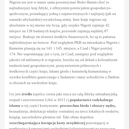
Nigeria nie jest w stanie sama powstrzymać Boko Haram choć to
najludniejszy kraj Afryki, z olbrzymim potencjałem gospodarczo-
społecznym, posiadający jedną z najmocniejszych i najlepiej (jak na
warunki afrykańskie) wyszkoloną armię. Inne kraje regionu się
absolutnie w tej mierze nie liczą: gdy wojsko Nigerii zajmuje 42.
miejsce na 138 badanych krajów, pozostałe zajmują najdalej 87.
miejsce. Brakuje im również środków finansowych, bo są to państwa
najbiedniejsze na świecie. Pod względem PKB na mieszkańca Nigeria i
Kamerun plasują się na 141. i 145. miejscu, a Czad i Niger poniżej
174. Nie wspominając już o tym, że Czad, następny pod względem
jakości sił militarnych w regionie, boryka się od dekad z kolosalnymi
trudnościami gospodarczymi, pustynnieniem północnych i
środkowych części kraju, falami głodu i katastrofą humanitarną w
wyniku konfliktu granicznego z Sudanem i masy uchodźców z Darfuru
w obozach na wschodzie kraju.
I to jest
źródło
(oprócz cienia jaki rzuca na całą Afrykę subsaharyjską
rozpad i unicestwienie Libii w 2011 r.)
popularności radykalnego
islamu
w tej części kontynentu:
powszechna bieda i obszary nędzy,
beznadzieja, abdykacja władzy centralnej na rzecz lokalnych wodzów,
książąt, naczelników plemion itd. Taki obraz dopełnia
wszechogarniająca korupcja kasty urzędniczej
pozostającej w
symbiozie z korporacjami zachodnimi kolonizującymi na nowo swe