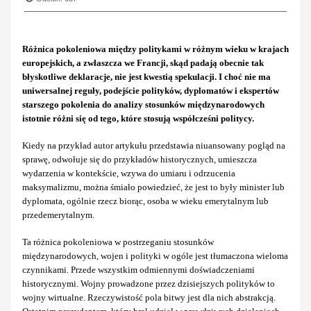
Różnica pokoleniowa między politykami w różnym wieku w krajach
europejskich, a zwłaszcza we Francji, skąd padają obecnie tak
błyskotliwe deklaracje, nie jest kwestią spekulacji. I choć nie ma
uniwersalnej reguły, podejście polityków, dyplomatów i ekspertów
starszego pokolenia do analizy stosunków międzynarodowych
istotnie różni się od tego, które stosują współcześni politycy.
Kiedy na przykład autor artykułu przedstawia niuansowany pogląd na
sprawę, odwołuje się do przykładów historycznych, umieszcza
wydarzenia w kontekście, wzywa do umiaru i odrzucenia
maksymalizmu, można śmiało powiedzieć, że jest to były minister lub
dyplomata, ogólnie rzecz biorąc, osoba w wieku emerytalnym lub
przedemerytalnym.
Ta różnica pokoleniowa w postrzeganiu stosunków
międzynarodowych, wojen i polityki w ogóle jest tłumaczona wieloma
czynnikami. Przede wszystkim odmiennymi doświadczeniami
historycznymi. Wojny prowadzone przez dzisiejszych polityków to
wojny wirtualne. Rzeczywistość pola bitwy jest dla nich abstrakcją.