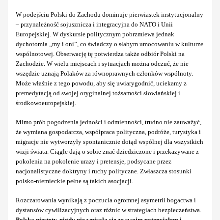
W podejściu Polski do Zachodu dominuje pierwiastek instytucjonalny
– przynależność sojusznicza i integracyjna do NATO i Unii
Europejskiej. W dyskursie politycznym pobrzmiewa jednak
dychotomia „my i oni”, co świadczy o słabym umocowaniu w kulturze
wspólnotowej. Obserwację tę potwierdza także odbiór Polski na
Zachodzie. W wielu miejscach i sytuacjach można odczuć, że nie
wszędzie uznają Polaków za równoprawnych członków wspólnoty.
Może właśnie z tego powodu, aby się uwiarygodnić, uciekamy z
premedytacją od swojej oryginalnej tożsamości słowiańskiej i
środkowoeuropejskiej.
Mimo prób pogodzenia jedności i odmienności, trudno nie zauważyć,
że wymiana gospodarcza, współpraca polityczna, podróże, turystyka i
migracje nie wytworzyły spontanicznie dotąd wspólnej dla wszystkich
wizji świata. Ciągle dają o sobie znać dziedziczone i przekazywane z
pokolenia na pokolenie urazy i pretensje, podsycane przez
nacjonalistyczne doktryny i ruchy polityczne. Zwłaszcza stosunki
polsko-niemieckie pełne są takich asocjacji.
Rozczarowania wynikają z poczucia ogromnej asymetrii bogactwa i
dystansów cywilizacyjnych oraz różnic w strategiach bezpieczeństwa.
Polska niestety, nigdy nie wpisała się ze swoim potencjałem i