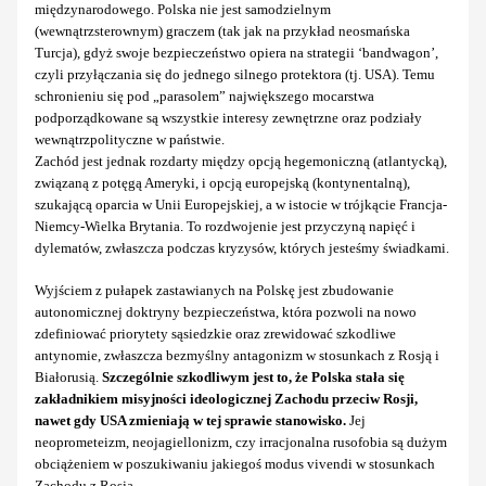
międzynarodowego. Polska nie jest samodzielnym
(wewnątrzsterownym) graczem (tak jak na przykład neosmańska
Turcja), gdyż swoje bezpieczeństwo opiera na strategii ‘bandwagon’,
czyli przyłączania się do jednego silnego protektora (tj. USA). Temu
schronieniu się pod „parasolem” największego mocarstwa
podporządkowane są wszystkie interesy zewnętrzne oraz podziały
wewnątrzpolityczne w państwie.
Zachód jest jednak rozdarty między opcją hegemoniczną (atlantycką),
związaną z potęgą Ameryki, i opcją europejską (kontynentalną),
szukającą oparcia w Unii Europejskiej, a w istocie w trójkącie Francja-
Niemcy-Wielka Brytania. To rozdwojenie jest przyczyną napięć i
dylematów, zwłaszcza podczas kryzysów, których jesteśmy świadkami.
Wyjściem z pułapek zastawianych na Polskę jest zbudowanie
autonomicznej doktryny bezpieczeństwa, która pozwoli na nowo
zdefiniować priorytety sąsiedzkie oraz zrewidować szkodliwe
antynomie, zwłaszcza bezmyślny antagonizm w stosunkach z Rosją i
Białorusią.
Szczególnie szkodliwym jest to, że Polska stała się
zakładnikiem misyjności ideologicznej Zachodu przeciw Rosji,
nawet gdy USA zmieniają w tej sprawie stanowisko.
Jej
neoprometeizm, neojagiellonizm, czy irracjonalna rusofobia są dużym
obciążeniem w poszukiwaniu jakiegoś modus vivendi w stosunkach
Zachodu z Rosją.