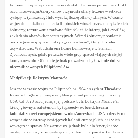
Filipinom większej autonomii niż dostali Hiszpanie po wojnie z 1898
roku. Interwencja Amerykanów przyniosła ofiary liczone w setkach
tysięcy, w tym szczególnie wysoką liczbę ofiar cywilnych. W czasie
wojny dochodziło do palenia filipińskich wiosek przez amerykańskich
żołnierzy, torturowania zarówno filipińskich żołnierzy, jak i cywilów,
zakładania obozów koncentracyjnych. Wśród żołnierzy popularnie
postrzegano wojnę jako walkę z „czarnuchami”, których trzeba
ucywilizować. Wzbudziła ona liczne kontrowersje w Stanach
Zjednoczonych, gdzie powstało wiele grup sprzeciwiających się jej
kontynuowaniu. Oficjalnie jednak prowadzona była
w imię dobra
niecywilizowanych Filipińczyków.
Modyfikacje Doktryny Monroe’a
Jeszcze w czasie wojny na Filipinach, w 1904 prezydent
Theodore
Roosevelt
ogłosił pewną modyfikację zasad polityki zagranicznej
USA. Od 1823 roku jedną z jej podstaw była Doktryna Monroe’a,
której głównym założeniem był
sprzeciw wobec dalszemu
kolonializmowi europejskiemu w obu Amerykach
. USA obiecały nie
wtrącać się w interesy istniejących kolonii europejskich, ani w ich
wewnętrzne sprawy. Najważniejsze jednak było dla Amerykanów
niedopuszczenie, by rozpadające się kolonie hiszpańskie trafiły w ręce