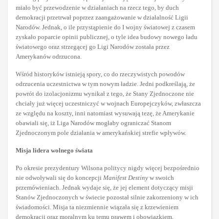
miało być przewodzenie w działaniach na rzecz tego, by duch
demokracji przetrwał poprzez zaangażowanie w działalność Ligii
Narodów. Jednak, o ile przystąpienie do I wojny światowej z czasem
zyskało poparcie opinii publicznej, o tyle idea budowy nowego ładu
światowego oraz strzegącej go Ligi Narodów została przez
Amerykanów odrzucona.
Wśród historyków istnieją spory, co do rzeczywistych powodów
odrzucenia uczestnictwa w tym nowym ładzie. Jedni podkreślają, że
powrót do izolacjonizmu wynikał z tego, że Stany Zjednoczone nie
chciały już więcej uczestniczyć w wojnach Europejczyków, zwłaszcza
ze względu na koszty, inni natomiast wysuwają tezę, że Amerykanie
obawiali się, iż Liga Narodów mogłaby ograniczać Stanom
Zjednoczonym pole działania w amerykańskiej strefie wpływów.
Misja lidera wolnego świata
Po okresie prezydentury Wilsona politycy nigdy więcej bezpośrednio
nie odwoływali się do koncepcji
Manifest Destiny
w swoich
przemówieniach. Jednak wydaje się, że jej element dotyczący misji
Stanów Zjednoczonych w świecie pozostał silnie zakorzeniony w ich
świadomości. Misja ta niezmiennie wiązała się z krzewieniem
demokracji oraz moralnym ku temu prawem i obowiązkiem.