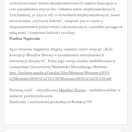
wykorzystywanie dawno skompromitowanych wątków koncepcji w
celu uzasadniania użycia siły i łamania umów międzynarodowych.
Tym bardziej, że użycie siły w stosunkach międzynarodowych, nawet
motywowane „wyższym dobrem”, związane jest w często z
ekspansjonizmem politycznym i ekonomicznym, a ponadto pociąga za
sobą straty i cierpienia ludności cywilnej.
Paulina Napierała
Są to obszerne fragmenty drugiej, ostatniej części eseju pt. „Rola
koncepcji
Manifest Destiny
w uzasadnianiu amerykańskich
interwencji zbrojnych”. Pełna jego wersja została opublikowana w
czasopiśmie Uniwersytetu Warmińsko-Mazurskiego Meritum -
http://bazhum.muzhp.pl/media//files/Meritum/Meritum-r2010-
t2/Meritum-r2010-t2-s219-239/Meritum-r2010-t2-s219-239.pdf
Pierwszą część – zatytułowaną
Manifest Destiny
- opublikowaliśmy w
numerze październikowym.
Śródtytuły i wyróżnienia pochodzą od Redakcji SN.