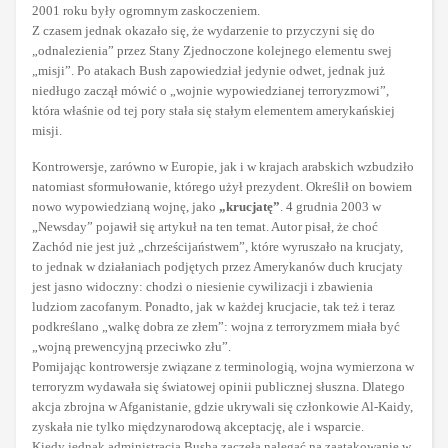
2001 roku były ogromnym zaskoczeniem.
Z czasem jednak okazało się, że wydarzenie to przyczyni się do
„odnalezienia” przez Stany Zjednoczone kolejnego elementu swej
„misji”. Po atakach Bush zapowiedział jedynie odwet, jednak już
niedługo zaczął mówić o „wojnie wypowiedzianej terroryzmowi”,
która właśnie od tej pory stała się stałym elementem amerykańskiej
misji.
Kontrowersje, zarówno w Europie, jak i w krajach arabskich wzbudziło
natomiast sformułowanie, którego użył prezydent. Określił on bowiem
nowo wypowiedzianą wojnę, jako
„krucjatę”
. 4 grudnia 2003 w
„Newsday” pojawił się artykuł na ten temat. Autor pisał, że choć
Zachód nie jest już „chrześcijaństwem”, które wyruszało na krucjaty,
to jednak w działaniach podjętych przez Amerykanów duch krucjaty
jest jasno widoczny: chodzi o niesienie cywilizacji i zbawienia
ludziom zacofanym. Ponadto, jak w każdej krucjacie, tak też i teraz
podkreślano „walkę dobra ze złem”: wojna z terroryzmem miała być
„wojną prewencyjną przeciwko złu”.
Pomijając kontrowersje związane z terminologią, wojna wymierzona w
terroryzm wydawała się światowej opinii publicznej słuszna. Dlatego
akcja zbrojna w Afganistanie, gdzie ukrywali się członkowie Al-Kaidy,
zyskała nie tylko międzynarodową akceptację, ale i wsparcie.
Kiedy jednak administracja Busha zaczęła nalegać na zaatakowanie w