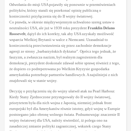
Odwołania do misji USA pojawiły się ponownie w przemówieniach
polityków, którzy starali się przekonać opinię publiczną o
konieczności przyłączenia się do II wojny światowej.
Co prawda, w okresie międzywojennym uchwalono szereg ustaw o
neutralności USA, ale już w 1939 roku prezydent
Franklin Delano
Roosevelt
, dążył do ich korekty, tak aby USA uzyskały możliwość
wsparcia Wielkiej Brytanii w walce z Niemcami. Uzasadniał to
koniecznością przeciwstawienia się przez zachodnie demokracje
agresji ze strony „barbarzyńskich dyktatur”. Oprócz tego jednak, że
faszyzm, a zwłaszcza nazizm, był realnym zagrożeniem dla
demokracji, prezydent doskonale zdawał sobie sprawę również z tego,
że dopiero co podreperowana po Wielkim Kryzysie gospodarka
amerykańska potrzebuje partnerów handlowych. A najsilniejsi z nich
znajdowali się w stanie wojny.
Decyzję o przyłączeniu się do wojny ułatwił atak na Pearl Harbour.
Kiedy Stany Zjednoczone przystępowały do II wojny światowej,
priorytetem była dla nich wojna z Japonią, niemniej jednak front
europejski był dla Amerykanów równie istotny, gdyż wojnę w Europie
postrzegano jako obronę wolnego świata. Podsumowując znaczenie II
wojny światowej dla USA, należy stwierdzić, iż polega ono na
zasadniczej zmianie polityki zagranicznej, wskutek czego Stany