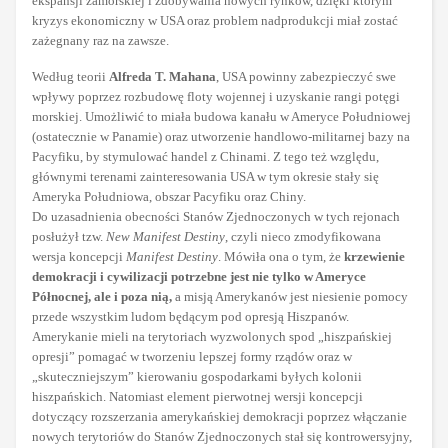
ekspansji zamorskiej i zdobywania nowych rynków, dzięki którym
kryzys ekonomiczny w USA oraz problem nadprodukcji miał zostać
zażegnany raz na zawsze.
Według teorii
Alfreda T. Mahana
, USA powinny zabezpieczyć swe
wpływy poprzez rozbudowę floty wojennej i uzyskanie rangi potęgi
morskiej. Umożliwić to miała budowa kanału w Ameryce Południowej
(ostatecznie w Panamie) oraz utworzenie handlowo-militarnej bazy na
Pacyfiku, by stymulować handel z Chinami. Z tego też względu,
głównymi terenami zainteresowania USA w tym okresie stały się
Ameryka Południowa, obszar Pacyfiku oraz Chiny.
Do uzasadnienia obecności Stanów Zjednoczonych w tych rejonach
posłużył tzw.
New Manifest Destiny
, czyli nieco zmodyfikowana
wersja koncepcji
Manifest Destiny
. Mówiła ona o tym, że
krzewienie
demokracji i cywilizacji potrzebne jest nie tylko w Ameryce
Północnej, ale i poza nią,
a misją Amerykanów jest niesienie pomocy
przede wszystkim ludom będącym pod opresją Hiszpanów.
Amerykanie mieli na terytoriach wyzwolonych spod „hiszpańskiej
opresji” pomagać w tworzeniu lepszej formy rządów oraz w
„skuteczniejszym” kierowaniu gospodarkami byłych kolonii
hiszpańskich. Natomiast element pierwotnej wersji koncepcji
dotyczący rozszerzania amerykańskiej demokracji poprzez włączanie
nowych terytoriów do Stanów Zjednoczonych stał się kontrowersyjny,