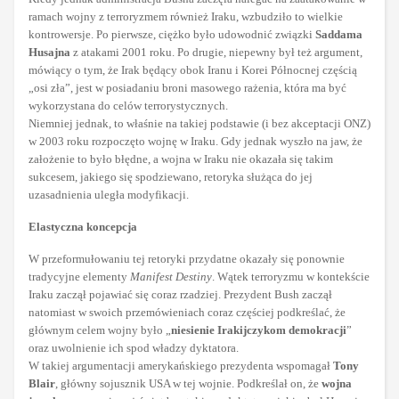
ramach wojny z terroryzmem również Iraku, wzbudziło to wielkie
kontrowersje. Po pierwsze, ciężko było udowodnić związki
Saddama
Husajna
z atakami 2001 roku. Po drugie, niepewny był też argument,
mówiący o tym, że Irak będący obok Iranu i Korei Północnej częścią
„osi zła”, jest w posiadaniu broni masowego rażenia, która ma być
wykorzystana do celów terrorystycznych.
Niemniej jednak, to właśnie na takiej podstawie (i bez akceptacji ONZ)
w 2003 roku rozpoczęto wojnę w Iraku. Gdy jednak wyszło na jaw, że
założenie to było błędne, a wojna w Iraku nie okazała się takim
sukcesem, jakiego się spodziewano, retoryka służąca do jej
uzasadnienia uległa modyfikacji.
Elastyczna koncepcja
W przeformułowaniu tej retoryki przydatne okazały się ponownie
tradycyjne elementy
Manifest Destiny
. Wątek terroryzmu w kontekście
Iraku zaczął pojawiać się coraz rzadziej. Prezydent Bush zaczął
natomiast w swoich przemówieniach coraz częściej podkreślać, że
głównym celem wojny było „
niesienie Irakijczykom demokracji
”
oraz uwolnienie ich spod władzy dyktatora.
W takiej argumentacji amerykańskiego prezydenta wspomagał
Tony
Blair
, główny sojusznik USA w tej wojnie. Podkreślał on, że
wojna