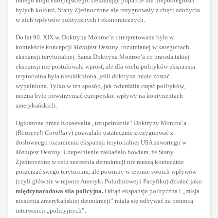
innego kraju europejskiego. Deklarując poparcie dla niepodległości
byłych kolonii, Stany Zjednoczone nie rezygnowały z chęci zdobycia
w nich wpływów politycznych i ekonomicznych.
Do lat 90. XIX w. Doktryna Monroe’a interpretowana była w
kontekście koncepcji
Manifest Destiny
, rozumianej w kategoriach
ekspansji terytorialnej. Sama Doktryna Monroe’a co prawda takiej
ekspansji nie postulowała wprost, ale dla wielu polityków ekspansja
terytorialna była nieunikniona, jeśli doktryna miała zostać
wypełniona. Tylko w ten sposób, jak twierdziła część polityków,
można było powstrzymać europejskie wpływy na kontynentach
amerykańskich.
Ogłoszone przez Roosevelta „uzupełnienie” Doktryny Monroe’a
(
Roosevelt Corollary
) pozwalało ostatecznie zrezygnować z
dosłownego rozumienia ekspansji terytorialnej USA zawartego w
Manifest Destiny
. Uzupełnienie zakładało bowiem, że Stany
Zjednoczone w celu szerzenia demokracji nie muszą koniecznie
poszerzać swego terytorium, ale powinny w rejonie swoich wpływów
(czyli głównie w rejonie Ameryki Południowej i Pacyfiku) działać jako
międzynarodowa siła policyjna.
Odtąd ekspansja polityczna i „misja
niesienia amerykańskiej demokracji” miała się odbywać za pomocą
interwencji „policyjnych”.