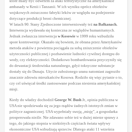
które miały być odwetem za ataki terrorystyczne na amerykańskie
ambasady w Kenii i Tanzanii. W ich wyniku oprócz obiektów
wojskowych zniszczono fabryki leków ze względu na podejrzenie
dotyczące produkcji broni chemicznej.
W latach 90. Stany Zjednoczone interweniowały też
na Bałkanach.
Interwencja wydawała się konieczna ze względów humanitarnych.
Jednak zwłaszcza interwencja
w Kosowie
w 1999 roku wzbudziła
spore kontrowersje. Okazało się bowiem, że obrana przez Amerykanów
metoda ataków z powietrza pociągała za sobą zniszczenie obiektów
użyteczności publicznej i pozbawienie ludności cywilnej dostępu do
wody, czy elektryczności. Dodatkowo bombardowania przyczyniły się
do dewastacji środowiska naturalnego, gdyż toksyczne substancje
dostały się do Dunaju. Użycie zubożonego uranu natomiast zagroziło
znacznie zdrowiu mieszkańców Kosowa. Rodziło się więc pytanie o to,
czy cel uświęcał środki zastosowane podczas niesienia amerykańskiej
misji.
Kiedy do władzy dochodził
George W. Bush
Jr., opinia publiczna w
USA nie spodziewała się za jego rządów żadnych istotnych zmian w
polityce zagranicznej. USA wypełniały swoją „misję”, a gospodarka
prosperowała nieźle. Nie zdawano sobie też w dużej mierze sprawy z
tego, do jakiego stopnia w niektórych częściach świata wpływy
ekonomiczne USA wzbudzają sprzeciw. Dlatego ataki 11 września