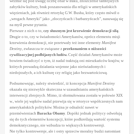
weźmie się pod uwagę liczbę ofiar w Iraku, zniszczenie tamtejszych
zabytków kultury, brak poszanowania dla religii w amerykańskich
więzieniach, jak również retorykę G.W. Busha, który często mówił o
„wrogach Ameryki” jako „złoczyńcach i barbarzyńcach”, nasuwają się
na myśl pewne pytania.
Pierwsze z nich o to,
czy słusznym jest krzewienie demokracji siłą
.
Drugie o to, czy w świadomości Amerykanów, oprócz elementu misji
krzewienia demokracji, nie przetrwały też inne elementy
Manifest
Destiny
, zwłaszcza te związane z
przekonaniem o niższości
cywilizacyjnej podbijanych ludów.
Część działań Amerykanów może
bowiem świadczyć o tym, iż nadal traktują oni mieszkańców krajów, w
których prowadzą działania wojenne jako nieświadomych i
niedojrzałych, a ich kulturę czy religię jako bezwartościową.
Podsumowując, należy stwierdzić, iż koncepcja
Manifest Destiny
okazała się niezwykle skuteczna w uzasadnianiu amerykańskich
interwencji zbrojnych. Mimo, iż sformułowana została w połowie XIX
w., wiele jej wątków nadal przewija się w retoryce współczesnych nam
amerykańskich polityków. Można je odnaleźć nawet w
przemówieniach
Baracka Obamy
. Dopóki jednak politycy odwołują
się do tych elementów koncepcji, które podkreślają wartość systemu
demokratycznego, nie wzbudza to większych kontrowersji.
Nie tylko kontrowersje, ale i ostry sprzeciw moralny budzi natomiast