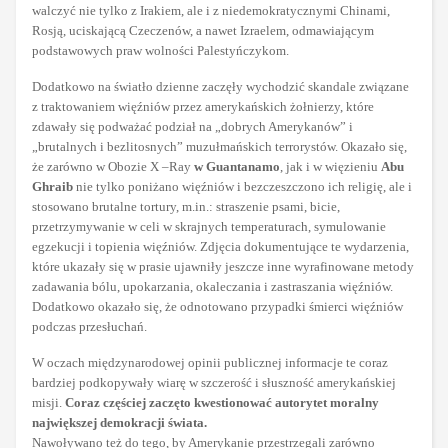
walczyć nie tylko z Irakiem, ale i z niedemokratycznymi Chinami,
Rosją, uciskającą Czeczenów, a nawet Izraelem, odmawiającym
podstawowych praw wolności Palestyńczykom.
Dodatkowo na światło dzienne zaczęły wychodzić skandale związane
z traktowaniem więźniów przez amerykańskich żołnierzy, które
zdawały się podważać podział na „dobrych Amerykanów” i
„brutalnych i bezlitosnych” muzułmańskich terrorystów. Okazało się,
że zarówno w Obozie X –Ray
w Guantanamo
, jak i w więzieniu
Abu
Ghraib
nie tylko poniżano więźniów i bezczeszczono ich religię, ale i
stosowano brutalne tortury, m.in.: straszenie psami, bicie,
przetrzymywanie w celi w skrajnych temperaturach, symulowanie
egzekucji i topienia więźniów. Zdjęcia dokumentujące te wydarzenia,
które ukazały się w prasie ujawniły jeszcze inne wyrafinowane metody
zadawania bólu, upokarzania, okaleczania i zastraszania więźniów.
Dodatkowo okazało się, że odnotowano przypadki śmierci więźniów
podczas przesłuchań.
W oczach międzynarodowej opinii publicznej informacje te coraz
bardziej podkopywały wiarę w szczerość i słuszność amerykańskiej
misji.
Coraz częściej zaczęto kwestionować autorytet moralny
największej demokracji świata.
Nawoływano też do tego, by Amerykanie przestrzegali zarówno