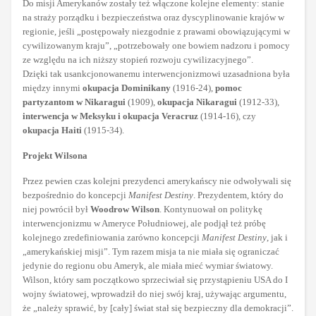
Do misji Amerykanów zostały też włączone kolejne elementy: stanie
na straży porządku i bezpieczeństwa oraz dyscyplinowanie krajów w
regionie, jeśli „postępowały niezgodnie z prawami obowiązującymi w
cywilizowanym kraju”, „potrzebowały one bowiem nadzoru i pomocy
ze względu na ich niższy stopień rozwoju cywilizacyjnego”.
Dzięki tak usankcjonowanemu interwencjonizmowi uzasadniona była
między innymi
okupacja Dominikany
(1916-24),
pomoc
partyzantom w Nikaragui
(1909),
okupacja Nikaragui
(1912-33),
interwencja w Meksyku i okupacja Veracruz
(1914-16), czy
okupacja Haiti
(1915-34).
Projekt Wilsona
Przez pewien czas kolejni prezydenci amerykańscy nie odwoływali się
bezpośrednio do koncepcji
Manifest Destiny
. Prezydentem, który do
niej powrócił był
Woodrow Wilson
. Kontynuował on politykę
interwencjonizmu w Ameryce Południowej, ale podjął też próbę
kolejnego zredefiniowania zarówno koncepcji
Manifest Destiny
, jak i
„amerykańskiej misji”. Tym razem misja ta nie miała się ograniczać
jedynie do regionu obu Ameryk, ale miała mieć wymiar światowy.
Wilson, który sam początkowo sprzeciwiał się przystąpieniu USA do I
wojny światowej, wprowadził do niej swój kraj, używając argumentu,
że „należy sprawić, by [cały] świat stał się bezpieczny dla demokracji”.