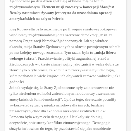
Zjednoczone po dziś dzień spełniają aktywną rolę na forum
międzynarodowym.
Element misji zawarty w koncepcji
Manifest
Destiny
natomiast używany jest często do uzasadniana operacji
amerykańskich na całym świecie.
Ideą Roosevelta było rozwinięcie po II wojnie światowej pokojowej
współpracy międzynarodowej oraz szerzenie demokracji, m.in. za
pomocą Organizacji Narodów Zjednoczonych. Jak się wkrótce
okazało, misja Stanów Zjednoczonych w okresie powojennym nabrała
po raz kolejny nowego znaczenia. Tym razem była to „
misja lidera
wolnego świata
”. Przedstawianie polityki zagranicznej Stanów
Zjednoczonych w okresie zimnej wojny jako „misji w walce dobra ze
złem” było o tyle proste, że komunizm rzeczywiście był ideologią,
która pozbawiała wiele krajów i ich obywateli zarówno wolności, jak i
godności.
Jednak wydaje się, że Stany Zjednoczone były zainteresowane nie
tylko niesieniem wolności zniewolonym narodom czy „szerzeniem
amerykańskich form demokracji”. Oprócz tego, skutecznie potrafiły
wykorzystać sytuację międzynarodową dla innych, bardziej
prozaicznych, choć dla ekonomii niezwykle istotnych celów.
Pomocna była w tym celu demagogia. Uciekały się do niej,
oczywiście, obie strony konfliktu zimnowojennego. Demagogia
służyła im bowiem do tego, by przedstawiać się jako uosobienie