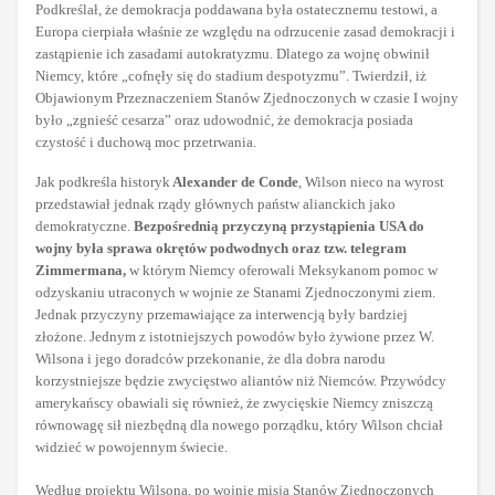
Podkreślał, że demokracja poddawana była ostatecznemu testowi, a
Europa cierpiała właśnie ze względu na odrzucenie zasad demokracji i
zastąpienie ich zasadami autokratyzmu. Dlatego za wojnę obwinił
Niemcy, które „cofnęły się do stadium despotyzmu”. Twierdził, iż
Objawionym Przeznaczeniem Stanów Zjednoczonych w czasie I wojny
było „zgnieść cesarza” oraz udowodnić, że demokracja posiada
czystość i duchową moc przetrwania.
Jak podkreśla historyk
Alexander de Conde
, Wilson nieco na wyrost
przedstawiał jednak rządy głównych państw alianckich jako
demokratyczne.
Bezpośrednią przyczyną przystąpienia USA do
wojny była sprawa okrętów podwodnych oraz tzw. telegram
Zimmermana,
w którym Niemcy oferowali Meksykanom pomoc w
odzyskaniu utraconych w wojnie ze Stanami Zjednoczonymi ziem.
Jednak przyczyny przemawiające za interwencją były bardziej
złożone. Jednym z istotniejszych powodów było żywione przez W.
Wilsona i jego doradców przekonanie, że dla dobra narodu
korzystniejsze będzie zwycięstwo aliantów niż Niemców. Przywódcy
amerykańscy obawiali się również, że zwycięskie Niemcy zniszczą
równowagę sił niezbędną dla nowego porządku, który Wilson chciał
widzieć w powojennym świecie.
Według projektu Wilsona, po wojnie misją Stanów Zjednoczonych