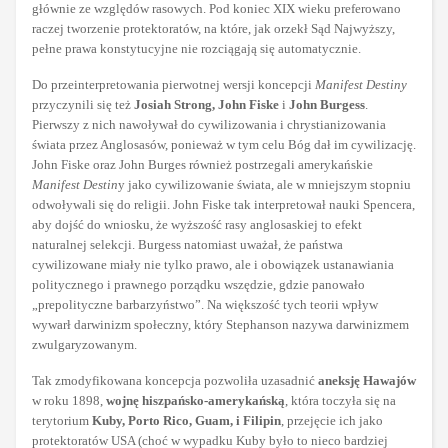
głównie ze względów rasowych. Pod koniec XIX wieku preferowano
raczej tworzenie protektoratów, na które, jak orzekł Sąd Najwyższy,
pełne prawa konstytucyjne nie rozciągają się automatycznie.
Do przeinterpretowania pierwotnej wersji koncepcji
Manifest Destiny
przyczynili się też
Josiah Strong, John Fiske
i
John Burgess
.
Pierwszy z nich nawoływał do cywilizowania i chrystianizowania
świata przez Anglosasów, ponieważ w tym celu Bóg dał im cywilizację.
John Fiske oraz John Burges również postrzegali amerykańskie
Manifest Destin
y jako cywilizowanie świata, ale w mniejszym stopniu
odwoływali się do religii. John Fiske tak interpretował nauki Spencera,
aby dojść do wniosku, że wyższość rasy anglosaskiej to efekt
naturalnej selekcji. Burgess natomiast uważał, że państwa
cywilizowane miały nie tylko prawo, ale i obowiązek ustanawiania
politycznego i prawnego porządku wszędzie, gdzie panowało
„prepolityczne barbarzyństwo”. Na większość tych teorii wpływ
wywarł darwinizm społeczny, który Stephanson nazywa darwinizmem
zwulgaryzowanym.
Tak zmodyfikowana koncepcja pozwoliła uzasadnić
aneksję Hawajów
w roku 1898,
wojnę hiszpańsko-amerykańską
, która toczyła się na
terytorium
Kuby, Porto Rico, Guam, i Filipin
, przejęcie ich jako
protektoratów USA (choć w wypadku Kuby było to nieco bardziej