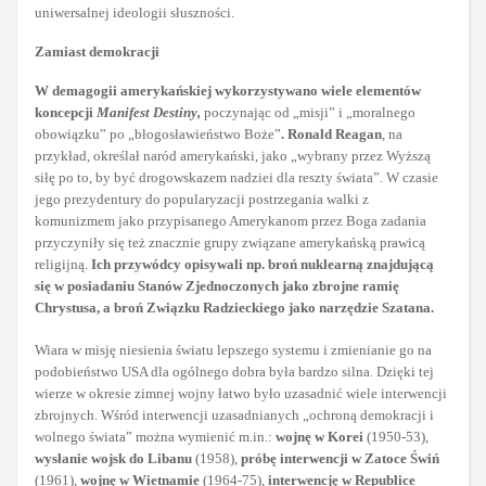
uniwersalnej ideologii słuszności.
Zamiast demokracji
W demagogii amerykańskiej wykorzystywano wiele elementów
koncepcji
Manifest Destiny,
poczynając od „misji” i „moralnego
obowiązku” po „błogosławieństwo Boże”
.
Ronald Reagan
, na
przykład, określał naród amerykański, jako „wybrany przez Wyższą
siłę po to, by być drogowskazem nadziei dla reszty świata”. W czasie
jego prezydentury do popularyzacji postrzegania walki z
komunizmem jako przypisanego Amerykanom przez Boga zadania
przyczyniły się też znacznie grupy związane amerykańską prawicą
religijną.
Ich przywódcy opisywali np. broń nuklearną znajdującą
się w posiadaniu Stanów Zjednoczonych jako zbrojne ramię
Chrystusa, a broń Związku Radzieckiego jako narzędzie Szatana.
Wiara w misję niesienia światu lepszego systemu i zmienianie go na
podobieństwo USA dla ogólnego dobra była bardzo silna. Dzięki tej
wierze w okresie zimnej wojny łatwo było uzasadnić wiele interwencji
zbrojnych. Wśród interwencji uzasadnianych „ochroną demokracji i
wolnego świata” można wymienić m.in.:
wojnę w Korei
(1950-53),
wysłanie wojsk do Libanu
(1958),
próbę interwencji w Zatoce Świń
(1961),
wojnę w Wietnamie
(1964-75),
interwencję w Republice