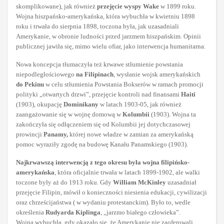
skomplikowane), jak również
przejęcie wyspy Wake
w 1899 roku.
Wojna hiszpańsko-amerykańska, która wybuchła w kwietniu 1898
roku i trwała do sierpnia 1898, toczona była, jak uzasadniali
Amerykanie, w obronie ludności przed jarzmem hiszpańskim. Opinii
publicznej jawiła się, mimo wielu ofiar, jako interwencja humanitarna.
Nowa koncepcja tłumaczyła też krwawe stłumienie powstania
niepodległościowego
na Filipinach
, wysłanie wojsk amerykańskich
do Pekinu
w celu stłumienia Powstania Bokserów w ramach promocji
polityki „otwartych drzwi”, przejęcie kontroli nad finansami
Haiti
(1903), okupację
Dominikany
w latach 1903-05, jak również
zaangażowanie się w wojnę domową w
Kolumbii
(1903). Wojna ta
zakończyła się odłączeniem się od Kolumbii jej dotychczasowej
prowincji
Panamy,
której nowe władze w zamian za amerykańską
pomoc wyraziły zgodę na budowę Kanału Panamskiego (1903).
Najkrwawszą interwencją z tego okresu była wojna filipińsko-
amerykańska
, która oficjalnie trwała w latach 1899-1902, ale walki
toczone były aż do 1913 roku. Gdy
William McKinley
uzasadniał
przejęcie Filipin, mówił o konieczności niesienia edukacji, cywilizacji
oraz chrześcijaństwa ( w wydaniu protestanckim). Było to, wedle
określenia
Rudyarda Kiplinga
, „jarzmo białego człowieka”.
Wojna wybuchła, gdy okazało się, że Amerykanie nie zaoferowali