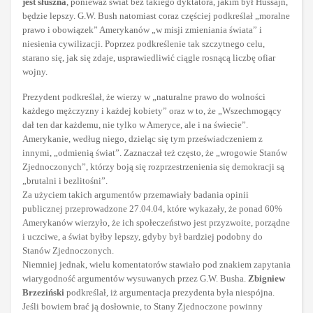
jest słuszna
, ponieważ świat bez takiego dyktatora, jakim był Hussajn,
będzie lepszy. G.W. Bush natomiast coraz częściej podkreślał „moralne
prawo i obowiązek” Amerykanów „w misji zmieniania świata” i
niesienia cywilizacji. Poprzez podkreślenie tak szczytnego celu,
starano się, jak się zdaje, usprawiedliwić ciągle rosnącą liczbę ofiar
wojny.
Prezydent podkreślał, że wierzy w „naturalne prawo do wolności
każdego mężczyzny i każdej kobiety” oraz w to, że „Wszechmogący
dał ten dar każdemu, nie tylko w Ameryce, ale i na świecie”.
Amerykanie, według niego, dzieląc się tym przeświadczeniem z
innymi, „odmienią świat”. Zaznaczał też często, że „wrogowie Stanów
Zjednoczonych”, którzy boją się rozprzestrzenienia się demokracji są
„brutalni i bezlitośni”.
Za użyciem takich argumentów przemawiały badania opinii
publicznej przeprowadzone 27.04.04, które wykazały, że ponad 60%
Amerykanów wierzyło, że ich społeczeństwo jest przyzwoite, porządne
i uczciwe, a świat byłby lepszy, gdyby był bardziej podobny do
Stanów Zjednoczonych.
Niemniej jednak, wielu komentatorów stawiało pod znakiem zapytania
wiarygodność argumentów wysuwanych przez G.W. Busha.
Zbigniew
Brzeziński
podkreślał, iż argumentacja prezydenta była niespójna.
Jeśli bowiem brać ją dosłownie, to Stany Zjednoczone powinny