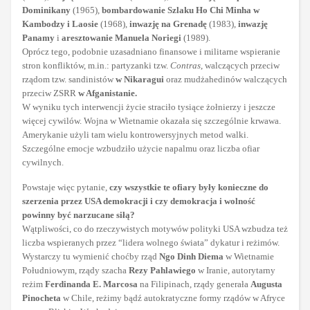
Dominikany
(1965),
bombardowanie Szlaku Ho Chi Minha w
Kambodzy i Laosie
(1968),
inwazję na Grenadę
(1983),
inwazję
Panamy
i
aresztowanie Manuela Noriegi
(1989).
Oprócz tego, podobnie uzasadniano finansowe i militarne wspieranie
stron konfliktów, m.in.: partyzanki tzw.
Contras
, walczących przeciw
rządom tzw. sandinistów
w Nikaragui
oraz mudżahedinów walczących
przeciw ZSRR
w Afganistanie.
W wyniku tych interwencji życie straciło tysiące żołnierzy i jeszcze
więcej cywilów. Wojna w Wietnamie okazała się szczególnie krwawa.
Amerykanie użyli tam wielu kontrowersyjnych metod walki.
Szczególne emocje wzbudziło użycie napalmu oraz liczba ofiar
cywilnych.
Powstaje więc pytanie,
czy wszystkie te ofiary były konieczne do
szerzenia przez USA demokracji i czy demokracja i wolność
powinny być narzucane siłą?
Wątpliwości, co do rzeczywistych motywów polityki USA wzbudza też
liczba wspieranych przez “lidera wolnego świata” dykatur i reżimów.
Wystarczy tu wymienić choćby rząd
Ngo Dinh Diema
w Wietnamie
Południowym, rządy szacha
Rezy Pahlawiego
w Iranie, autorytarny
reżim
Ferdinanda E. Marcosa
na Filipinach, rządy generała
Augusta
Pinocheta
w Chile, reżimy bądź autokratyczne formy rządów w Afryce