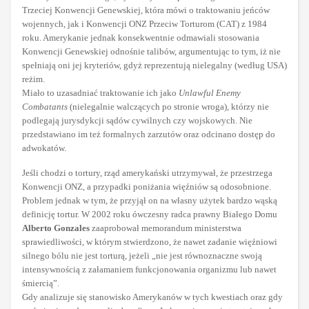
Trzeciej Konwencji Genewskiej, która mówi o traktowaniu jeńców
wojennych, jak i Konwencji ONZ Przeciw Torturom (CAT) z 1984
roku. Amerykanie jednak konsekwentnie odmawiali stosowania
Konwencji Genewskiej odnośnie talibów, argumentując to tym, iż nie
spełniają oni jej kryteriów, gdyż reprezentują nielegalny (według USA)
reżim.
Miało to uzasadniać traktowanie ich jako
Unlawful Enemy
Combatants
(nielegalnie walczących po stronie wroga), którzy nie
podlegają jurysdykcji sądów cywilnych czy wojskowych. Nie
przedstawiano im też formalnych zarzutów oraz odcinano dostęp do
adwokatów.
Jeśli chodzi o tortury, rząd amerykański utrzymywał, że przestrzega
Konwencji ONZ, a przypadki poniżania więźniów są odosobnione.
Problem jednak w tym, że przyjął on na własny użytek bardzo wąską
definicję tortur. W 2002 roku ówczesny radca prawny Białego Domu
Alberto Gonzales
zaaprobował memorandum ministerstwa
sprawiedliwości, w którym stwierdzono, że nawet zadanie więźniowi
silnego bólu nie jest torturą, jeżeli „nie jest równoznaczne swoją
intensywnością z załamaniem funkcjonowania organizmu lub nawet
śmiercią”.
Gdy analizuje się stanowisko Amerykanów w tych kwestiach oraz gdy