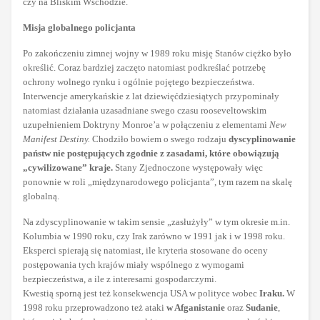
czy na Bliskim Wschodzie.
Misja globalnego policjanta
Po zakończeniu zimnej wojny w 1989 roku misję Stanów ciężko było
określić. Coraz bardziej zaczęto natomiast podkreślać potrzebę
ochrony wolnego rynku i ogólnie pojętego bezpieczeństwa.
Interwencje amerykańskie z lat dziewięćdziesiątych przypominały
natomiast działania uzasadniane swego czasu rooseveltowskim
uzupełnieniem Doktryny Monroe’a w połączeniu z elementami
New
Manifest Destiny.
Chodziło bowiem o swego rodzaju
dyscyplinowanie
państw nie postępujących zgodnie z zasadami, które obowiązują
„cywilizowane” kraje.
Stany Zjednoczone występowały więc
ponownie w roli „międzynarodowego policjanta”, tym razem na skalę
globalną.
Na zdyscyplinowanie w takim sensie „zasłużyły” w tym okresie m.in.
Kolumbia w 1990 roku, czy Irak zarówno w 1991 jak i w 1998 roku.
Eksperci spierają się natomiast, ile kryteria stosowane do oceny
postępowania tych krajów miały wspólnego z wymogami
bezpieczeństwa, a ile z interesami gospodarczymi.
Kwestią sporną jest też konsekwencja USA w polityce wobec
Iraku.
W
1998 roku przeprowadzono też ataki
w Afganistanie
oraz
Sudanie
,