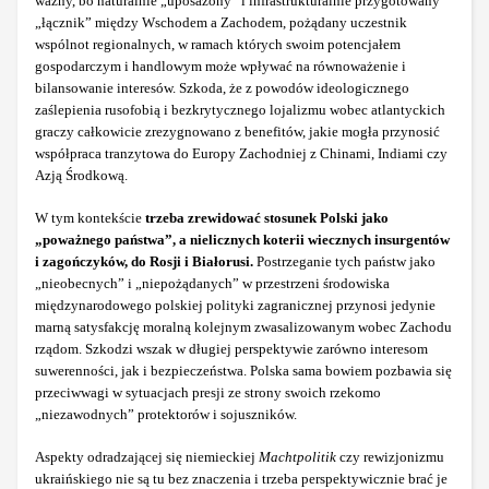
ważny, bo naturalnie „uposażony” i infrastrukturalnie przygotowany
„łącznik” między Wschodem a Zachodem, pożądany uczestnik
wspólnot regionalnych, w ramach których swoim potencjałem
gospodarczym i handlowym może wpływać na równoważenie i
bilansowanie interesów. Szkoda, że z powodów ideologicznego
zaślepienia rusofobią i bezkrytycznego lojalizmu wobec atlantyckich
graczy całkowicie zrezygnowano z benefitów, jakie mogła przynosić
współpraca tranzytowa do Europy Zachodniej z Chinami, Indiami czy
Azją Środkową.
W tym kontekście
trzeba zrewidować stosunek Polski jako
„poważnego państwa”, a nielicznych koterii wiecznych insurgentów
i zagończyków, do Rosji i Białorusi.
Postrzeganie tych państw jako
„nieobecnych” i „niepożądanych” w przestrzeni środowiska
międzynarodowego polskiej polityki zagranicznej przynosi jedynie
marną satysfakcję moralną kolejnym zwasalizowanym wobec Zachodu
rządom. Szkodzi wszak w długiej perspektywie zarówno interesom
suwerenności, jak i bezpieczeństwa. Polska sama bowiem pozbawia się
przeciwwagi w sytuacjach presji ze strony swoich rzekomo
„niezawodnych” protektorów i sojuszników.
Aspekty odradzającej się niemieckiej
Machtpolitik
czy rewizjonizmu
ukraińskiego nie są tu bez znaczenia i trzeba perspektywicznie brać je