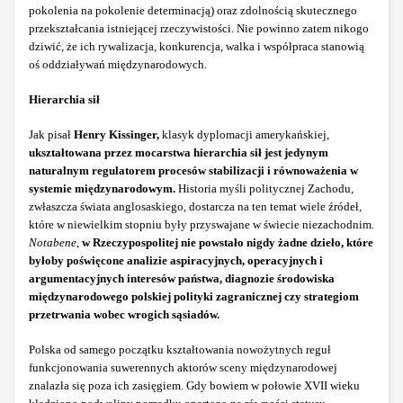
pokolenia na pokolenie determinacją) oraz zdolnością skutecznego
przekształcania istniejącej rzeczywistości. Nie powinno zatem nikogo
dziwić, że ich rywalizacja, konkurencja, walka i współpraca stanowią
oś oddziaływań międzynarodowych.
Hierarchia sił
Jak pisał
Henry Kissinger,
klasyk dyplomacji amerykańskiej,
ukształtowana przez mocarstwa hierarchia sił jest jedynym
naturalnym regulatorem procesów stabilizacji i równoważenia w
systemie międzynarodowym.
Historia myśli politycznej Zachodu,
zwłaszcza świata anglosaskiego, dostarcza na ten temat wiele źródeł,
które w niewielkim stopniu były przyswajane w świecie niezachodnim.
Notabene
,
w Rzeczypospolitej nie powstało nigdy żadne dzieło, które
byłoby poświęcone analizie aspiracyjnych, operacyjnych i
argumentacyjnych interesów państwa, diagnozie środowiska
międzynarodowego polskiej polityki zagranicznej czy strategiom
przetrwania wobec wrogich sąsiadów.
Polska od samego początku kształtowania nowożytnych reguł
funkcjonowania suwerennych aktorów sceny międzynarodowej
znalazła się poza ich zasięgiem. Gdy bowiem w połowie XVII wieku