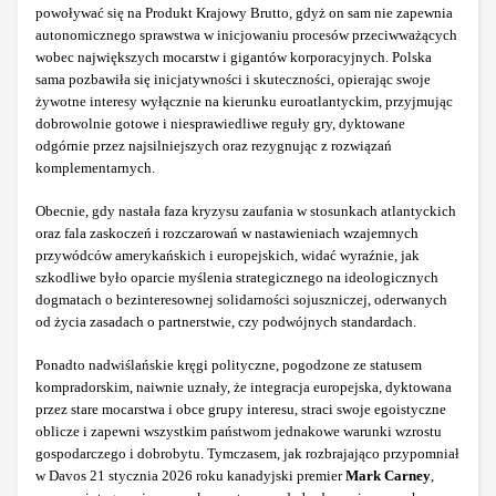
powoływać się na Produkt Krajowy Brutto, gdyż on sam nie zapewnia
autonomicznego sprawstwa w inicjowaniu procesów przeciwważących
wobec największych mocarstw i gigantów korporacyjnych. Polska
sama pozbawiła się inicjatywności i skuteczności, opierając swoje
żywotne interesy wyłącznie na kierunku euroatlantyckim, przyjmując
dobrowolnie gotowe i niesprawiedliwe reguły gry, dyktowane
odgórnie przez najsilniejszych oraz rezygnując z rozwiązań
komplementarnych.
Obecnie, gdy nastała faza kryzysu zaufania w stosunkach atlantyckich
oraz fala zaskoczeń i rozczarowań w nastawieniach wzajemnych
przywódców amerykańskich i europejskich, widać wyraźnie, jak
szkodliwe było oparcie myślenia strategicznego na ideologicznych
dogmatach o bezinteresownej solidarności sojuszniczej, oderwanych
od życia zasadach o partnerstwie, czy podwójnych standardach.
Ponadto nadwiślańskie kręgi polityczne, pogodzone ze statusem
kompradorskim, naiwnie uznały, że integracja europejska, dyktowana
przez stare mocarstwa i obce grupy interesu, straci swoje egoistyczne
oblicze i zapewni wszystkim państwom jednakowe warunki wzrostu
gospodarczego i dobrobytu. Tymczasem, jak rozbrajająco przypomniał
w Davos 21 stycznia 2026 roku kanadyjski premier
Mark Carney
,