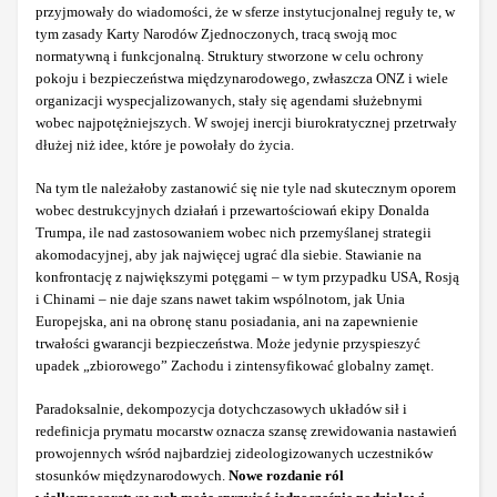
przyjmowały do wiadomości, że w sferze instytucjonalnej reguły te, w
tym zasady Karty Narodów Zjednoczonych, tracą swoją moc
normatywną i funkcjonalną. Struktury stworzone w celu ochrony
pokoju i bezpieczeństwa międzynarodowego, zwłaszcza ONZ i wiele
organizacji wyspecjalizowanych, stały się agendami służebnymi
wobec najpotężniejszych. W swojej inercji biurokratycznej przetrwały
dłużej niż idee, które je powołały do życia.
Na tym tle należałoby zastanowić się nie tyle nad skutecznym oporem
wobec destrukcyjnych działań i przewartościowań ekipy Donalda
Trumpa, ile nad zastosowaniem wobec nich przemyślanej strategii
akomodacyjnej, aby jak najwięcej ugrać dla siebie. Stawianie na
konfrontację z największymi potęgami – w tym przypadku USA, Rosją
i Chinami – nie daje szans nawet takim wspólnotom, jak Unia
Europejska, ani na obronę stanu posiadania, ani na zapewnienie
trwałości gwarancji bezpieczeństwa. Może jedynie przyspieszyć
upadek „zbiorowego” Zachodu i zintensyfikować globalny zamęt.
Paradoksalnie, dekompozycja dotychczasowych układów sił i
redefinicja prymatu mocarstw oznacza szansę zrewidowania nastawień
prowojennych wśród najbardziej zideologizowanych uczestników
stosunków międzynarodowych.
Nowe rozdanie ról