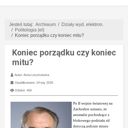
Jesteś tutaj:
Archiwum
Działy wyd. elektron.
Politologia (el)
Koniec porządku czy koniec mitu?
Koniec porządku czy koniec
mitu?
Szczegóły
Autor:
Anna Leszkowska
Opublikowano: 24 luty 2026
Odsłon: 456
Po II wojnie światowej na
Zachodzie uznano, że
anomalie pochodzące z
blokowego podziału sił
dotyczą jedynie strony