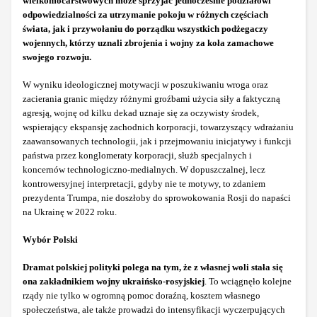
wielkomocarstwowych może sprzyjać jednocześnie podziałowi
odpowiedzialności za utrzymanie pokoju w różnych częściach
świata, jak i przywołaniu do porządku wszystkich podżegaczy
wojennych, którzy uznali zbrojenia i wojny za koła zamachowe
swojego rozwoju.
W wyniku ideologicznej motywacji w poszukiwaniu wroga oraz
zacierania granic między różnymi groźbami użycia siły a faktyczną
agresją, wojnę od kilku dekad uznaje się za oczywisty środek,
wspierający ekspansję zachodnich korporacji, towarzyszący wdrażaniu
zaawansowanych technologii, jak i przejmowaniu inicjatywy i funkcji
państwa przez konglomeraty korporacji, służb specjalnych i
koncernów technologiczno-medialnych. W dopuszczalnej, lecz
kontrowersyjnej interpretacji, gdyby nie te motywy, to zdaniem
prezydenta Trumpa, nie doszłoby do sprowokowania Rosji do napaści
na Ukrainę w 2022 roku.
Wybór Polski
Dramat polskiej polityki polega na tym, że z własnej woli stała się
ona zakładnikiem wojny ukraińsko-rosyjskiej
. To wciągnęło kolejne
rządy nie tylko w ogromną pomoc doraźną, kosztem własnego
społeczeństwa, ale także prowadzi do intensyfikacji wyczerpujących