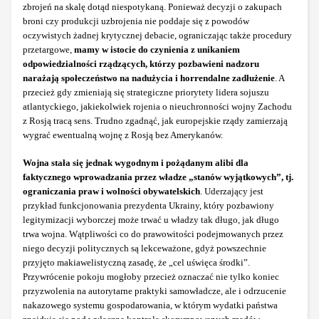
zbrojeń na skalę dotąd niespotykaną. Ponieważ decyzji o zakupach
broni czy produkcji uzbrojenia nie poddaje się z powodów
oczywistych żadnej krytycznej debacie, ograniczając także procedury
przetargowe,
mamy w istocie do czynienia z unikaniem
odpowiedzialności rządzących, którzy pozbawieni nadzoru
narażają społeczeństwo na nadużycia i horrendalne zadłużenie
. A
przecież gdy zmieniają się strategiczne priorytety lidera sojuszu
atlantyckiego, jakiekolwiek rojenia o nieuchronności wojny Zachodu
z Rosją tracą sens. Trudno zgadnąć, jak europejskie rządy zamierzają
wygrać ewentualną wojnę z Rosją bez Amerykanów.
Wojna stała się jednak wygodnym i pożądanym alibi dla
faktycznego wprowadzania przez władze „stanów wyjątkowych”, tj.
ograniczania praw i wolności obywatelskich
. Uderzający jest
przykład funkcjonowania prezydenta Ukrainy, który pozbawiony
legitymizacji wyborczej może trwać u władzy tak długo, jak długo
trwa wojna. Wątpliwości co do prawowitości podejmowanych przez
niego decyzji politycznych są lekceważone, gdyż powszechnie
przyjęto makiawelistyczną zasadę, że „cel uświęca środki”.
Przywrócenie pokoju mogłoby przecież oznaczać nie tylko koniec
przyzwolenia na autorytarne praktyki samowładcze, ale i odrzucenie
nakazowego systemu gospodarowania, w którym wydatki państwa