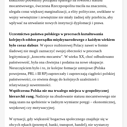
kładziono podwaliny porządku opartego na równości statusu
mocarstwowego, ówczesna Rzeczpospolita traciła na znaczeniu,
ulegała coraz większej marginalizacji, a elity polityczne, uwikłane w
wojny wewnętrzne i zewnętrzne nie miały żadnej siły przebicia, aby
wpływać na utrwalanie nowych instytucji dyplomacji i prawa.
Uczestnictwo państwa polskiego w procesach kształtowania
kolejnych odsłon porządku międzynarodowego z każdym wiekiem
było coraz słabsze
. W epoce rozbiorowej Polacy nawet w formie
śladowej nie mogli zaznaczyć swojej obecności w procesach
legitymizacji „koncertu mocarstw”. W wieku XX, choć odbudowano
państwowość, była ona chwiejna i podatna na nowe okupacje.
Nieszczęściem było i to, że kolejne formacje ustrojowe (Polska
powojenna, PRL i III RP) zaprzeczały i zaprzeczają ciągłości polskiej
państwowości, co otwiera drogę do kolejnych uzależnień i
relatywizacji suwerenności.
Współczesna Polska nie ma trwałego miejsca w geopolitycznej
hierarchii rang.
Nadzieje na zbudowanie statusu mocarstwowego nie
mają szans na spełnienie w żadnym wymiarze potęgi – ekonomicznej,
wojskowej czy motywacyjnej.
W sytuacji, gdy większość bogactwa społecznego znajduje się w
obcych rękach (przemysł, banki, transport, handel), nie wystarczy