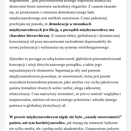
hegemonem”, pod przywództwem którego wspólnota atlantycka
skutecznie broni interesów zachodniej oligarchii. Z czasem okazało
się, że przekonanie o istnieniu demokratycznego ładu
międzynarodowego jest wielkim oszustwem. Coraz jaskrawiej
przebijała się prawda, że
demokracja w stosunkach
międzynarodowych jest fikcją
,
a porządek międzynarodowy ma
charakter hierarchiczny.
Z czasem efekty globalizacji i dynamicznej
koncentracji sił poza mocarstwami zachodnimi doprowadziły do
nowej polaryzacji i wyłonienia się systemu wielobiegunowego.
Zjawisko to pociąga za sobą konieczność głębokich przewartościowań
koncepcji i wizji dotychczasowego porządku, a także jego
najważniejszych elementów. Supremacja siły nad prawem
międzynarodowym powoduje, że suwerenność, która jest przede
wszystkim konstruktem prawnym, jako atrybut czy cecha jakościowa
państw formalnie równych wobec siebie, ulega całkowitej
relatywizacji. Czas najwyższy zrozumieć, że jest to wartość względna i
stopniowalna, zależna od rzeczywistego położenia i udziału danego
państwa w globalnej dystrybucji sił.
W prawie międzynarodowym nigdy nie było „zasady suwerenności”
państw, ani tym bardziej narodów
, jak starają się wmawiać ludziom
nie tylko media, ale i podręczniki akademickie. Ustanowiono jedynie