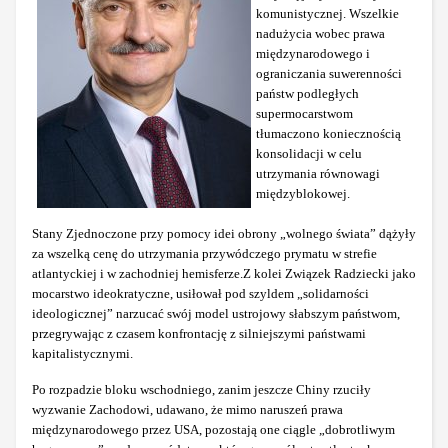
komunistycznej. Wszelkie
nadużycia wobec prawa
międzynarodowego i
ograniczania suwerenności
państw podległych
supermocarstwom
tłumaczono koniecznością
konsolidacji w celu
utrzymania równowagi
międzyblokowej.
Stany Zjednoczone przy pomocy idei obrony „wolnego świata” dążyły
za wszelką cenę do utrzymania przywódczego prymatu w strefie
atlantyckiej i w zachodniej hemisferze.
Z kolei Związek Radziecki jako
mocarstwo ideokratyczne, usiłował pod szyldem „solidarności
ideologicznej” narzucać swój model ustrojowy słabszym państwom,
przegrywając z czasem konfrontację z silniejszymi państwami
kapitalistycznymi.
Po rozpadzie bloku wschodniego, zanim jeszcze Chiny rzuciły
wyzwanie Zachodowi, udawano, że mimo naruszeń prawa
międzynarodowego przez USA, pozostają one ciągle „dobrotliwym