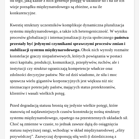
od tego, jaką każde z nich generuje potęgę w układzie sił i na ile ich
wizje porządku międzynarodowego są zbieżne, a na ile
konkurencyjne.
Kwestię struktury uczestników komplikuje dynamiczna pluralizacja
systemu międzynarodowego, a także ich heterogeniczność. W wyniku
procesów globalizacji i internacjonalizacji życia społecznego
państwa
przestały być jedynymi czynnikami sprawczymi procesów zmian i
stabilizacji systemu międzynarodowego.
Obok nich wyrosły rozmaite
konstelacje graczy niepaństwowych, których powiązania w postaci
sieci kapitału, produkcji, komunikacji, przepływów, ruchów, ale i
instytucji czy struktur ograniczają kompetencje władcze oraz
zdolności decyzyjne państw. Nie od dziś wiadomo, że siła i moc
sprawcza wielu gigantów korporacyjnych jest większa niż nic
nieznaczące potencjały państw, mających status protektoratów,
klientów i wasali wielkich potęg.
Przed degradacją statusu bronią się jedynie wielkie potęgi, które
stanowią od najdawniejszych czasów konstrukcję nośną struktury
systemu międzynarodowego, opartego na przestrzennych układach sił.
Choć są zmienne w czasie, to jednak zawsze dążą do osiągnięcia
statusu najwyższej rangi, wchodząc w skład międzynarodowej „elity
przywódczej”. Zazwyczaj dysponują siłą woli (i dziedziczoną z