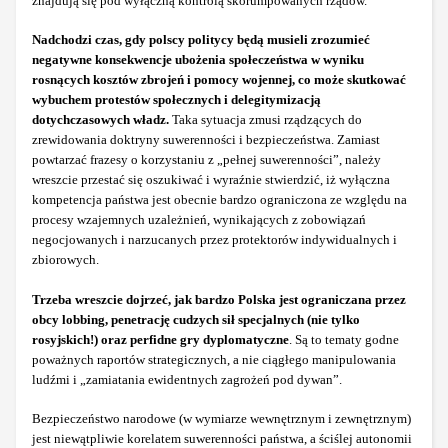
znajdują się pod wyłączną kontrolą skorumpowanych rządów.
Nadchodzi czas, gdy polscy politycy będą musieli zrozumieć
negatywne konsekwencje ubożenia społeczeństwa w wyniku
rosnących kosztów zbrojeń i pomocy wojennej, co może skutkować
wybuchem protestów społecznych i delegitymizacją
dotychczasowych władz.
Taka sytuacja zmusi rządzących do
zrewidowania doktryny suwerenności i bezpieczeństwa. Zamiast
powtarzać frazesy o korzystaniu z „pełnej suwerenności”, należy
wreszcie przestać się oszukiwać i wyraźnie stwierdzić, iż wyłączna
kompetencja państwa jest obecnie bardzo ograniczona ze względu na
procesy wzajemnych uzależnień, wynikających z zobowiązań
negocjowanych i narzucanych przez protektorów indywidualnych i
zbiorowych.
Trzeba wreszcie dojrzeć, jak bardzo Polska jest ograniczana przez
obcy lobbing, penetrację cudzych sił specjalnych (nie tylko
rosyjskich!) oraz perfidne gry dyplomatyczne
. Są to tematy godne
poważnych raportów strategicznych, a nie ciągłego manipulowania
ludźmi i „zamiatania ewidentnych zagrożeń pod dywan”.
Bezpieczeństwo narodowe (w wymiarze wewnętrznym i zewnętrznym)
jest niewątpliwie korelatem suwerenności państwa, a ściślej autonomii