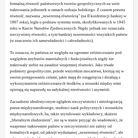
formalną równość państwowych tworów geopolitycznych na wzór
traktowania jednostek w ramach rodzaju ludzkiego. Z czasem prawna
równość, nazwana „suwerenną równością” (na II konferencji haskiej w
1907 roku), legła u podstaw systemu norm, skodyfikowanych w 1945
roku w Karcie Narodów Zjednoczonych. Nigdy jednak nie oznaczała
rzeczywistej równości, a tym bardziej suwerenności wszystkich państw
(w znaczeniu ich samowładności i całowładności).
To oznacza, że państwa ze względu na ogromne zróżnicowanie pod
względem atrybutów materialnych i funkcjonalnych nigdy nie
traktowały siebie na zasadzie wzajemnej równości. Jako trwałe
podmioty geopolityczne, przede wszystkim mocarstwa, kierują się w
swoim postępowaniu celami, jakie mają do osiągnięcia i działają z
wykorzystaniem zróżnicowanych środków, a stosunki między nimi
opierają się naprawdę na radykalnej nierówności i asymetrii.
Zaczadzeni idealistycznym oglądem rzeczywistości i mitologizacją
prawa międzynarodowego, studenci nauk politycznych i stosunków
międzynarodowych, ba, także utytułowani wykładowcy, skażeni
„liberalnym złudzeniem”, nie są w stanie przyjąć do wiadomości, że
wzajemne traktowanie państw w rzeczywistości nie zależy od
formalnych reguł, od jakiejś wydumanej „suwerennej równości”, ale