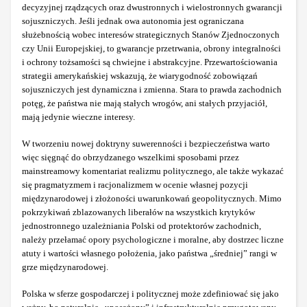
decyzyjnej rządzących oraz dwustronnych i wielostronnych gwarancji
sojuszniczych. Jeśli jednak owa autonomia jest ograniczana
służebnością wobec interesów strategicznych Stanów Zjednoczonych
czy Unii Europejskiej, to gwarancje przetrwania, obrony integralności
i ochrony tożsamości są chwiejne i abstrakcyjne. Przewartościowania
strategii amerykańskiej wskazują, że wiarygodność zobowiązań
sojuszniczych jest dynamiczna i zmienna. Stara to prawda zachodnich
potęg, że państwa nie mają stałych wrogów, ani stałych przyjaciół,
mają jedynie wieczne interesy.
W tworzeniu nowej doktryny suwerenności i bezpieczeństwa warto
więc sięgnąć do obrzydzanego wszelkimi sposobami przez
mainstreamowy komentariat realizmu politycznego, ale także wykazać
się pragmatyzmem i racjonalizmem w ocenie własnej pozycji
międzynarodowej i złożoności uwarunkowań geopolitycznych. Mimo
pokrzykiwań zblazowanych liberałów na wszystkich krytyków
jednostronnego uzależniania Polski od protektorów zachodnich,
należy przełamać opory psychologiczne i moralne, aby dostrzec liczne
atuty i wartości własnego położenia, jako państwa „średniej” rangi w
grze międzynarodowej.
Polska w sferze gospodarczej i politycznej może zdefiniować się jako