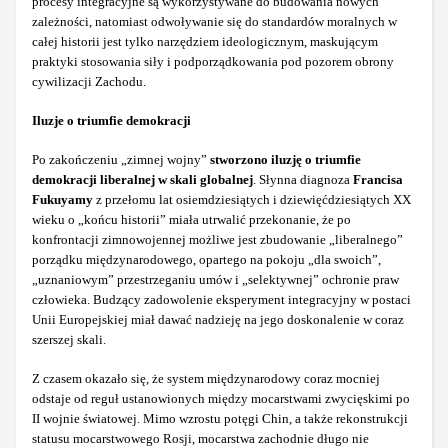
procesy integracyjne są wykorzystywane do budowania nowych
zależności, natomiast odwoływanie się do standardów moralnych w
całej historii jest tylko narzędziem ideologicznym, maskującym
praktyki stosowania siły i podporządkowania pod pozorem obrony
cywilizacji Zachodu.
Iluzje o triumfie demokracji
Po zakończeniu „zimnej wojny”
stworzono iluzję o triumfie
demokracji liberalnej w skali globalnej
. Słynna diagnoza
Francisa
Fukuyamy
z przełomu lat osiemdziesiątych i dziewięćdziesiątych XX
wieku o „końcu historii” miała utrwalić przekonanie, że po
konfrontacji zimnowojennej możliwe jest zbudowanie „liberalnego”
porządku międzynarodowego, opartego na pokoju „dla swoich”,
„uznaniowym” przestrzeganiu umów i „selektywnej” ochronie praw
człowieka. Budzący zadowolenie eksperyment integracyjny w postaci
Unii Europejskiej miał dawać nadzieję na jego doskonalenie w coraz
szerszej skali.
Z czasem okazało się, że system międzynarodowy coraz mocniej
odstaje od reguł ustanowionych między mocarstwami zwycięskimi po
II wojnie światowej. Mimo wzrostu potęgi Chin, a także rekonstrukcji
statusu mocarstwowego Rosji, mocarstwa zachodnie długo nie