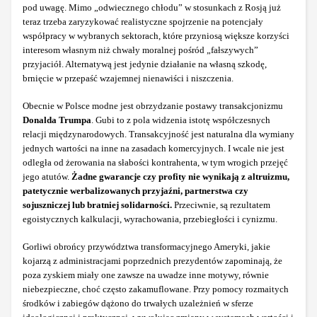
pod uwagę. Mimo „odwiecznego chłodu” w stosunkach z Rosją już
teraz trzeba zaryzykować realistyczne spojrzenie na potencjały
współpracy w wybranych sektorach, które przyniosą większe korzyści
interesom własnym niż chwały moralnej pośród „fałszywych”
przyjaciół. Alternatywą jest jedynie działanie na własną szkodę,
brnięcie w przepaść wzajemnej nienawiści i niszczenia.
Obecnie w Polsce modne jest obrzydzanie postawy transakcjonizmu
Donalda Trumpa
. Gubi to z pola widzenia istotę współczesnych
relacji międzynarodowych. Transakcyjność jest naturalna dla wymiany
jednych wartości na inne na zasadach komercyjnych. I wcale nie jest
odległa od żerowania na słabości kontrahenta, w tym wrogich przejęć
jego atutów.
Żadne gwarancje czy profity nie wynikają z altruizmu,
patetycznie werbalizowanych przyjaźni, partnerstwa czy
sojuszniczej lub bratniej solidarności.
Przeciwnie, są rezultatem
egoistycznych kalkulacji, wyrachowania, przebiegłości i cynizmu.
Gorliwi obrońcy przywództwa transformacyjnego Ameryki, jakie
kojarzą z administracjami poprzednich prezydentów zapominają, że
poza zyskiem miały one zawsze na uwadze inne motywy, równie
niebezpieczne, choć często zakamuflowane. Przy pomocy rozmaitych
środków i zabiegów dążono do trwałych uzależnień w sferze