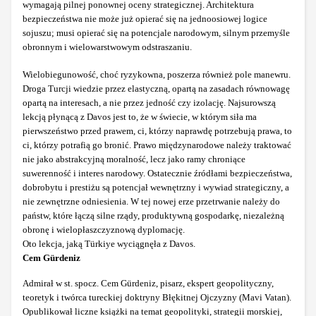
wymagają pilnej ponownej oceny strategicznej. Architektura
bezpieczeństwa nie może już opierać się na jednoosiowej logice
sojuszu; musi opierać się na potencjale narodowym, silnym przemyśle
obronnym i wielowarstwowym odstraszaniu.
Wielobiegunowość, choć ryzykowna, poszerza również pole manewru.
Droga Turcji wiedzie przez elastyczną, opartą na zasadach równowagę
opartą na interesach, a nie przez jedność czy izolację. Najsurowszą
lekcją płynącą z Davos jest to, że w świecie, w którym siła ma
pierwszeństwo przed prawem, ci, którzy naprawdę potrzebują prawa, to
ci, którzy potrafią go bronić. Prawo międzynarodowe należy traktować
nie jako abstrakcyjną moralność, lecz jako ramy chroniące
suwerenność i interes narodowy. Ostatecznie źródłami bezpieczeństwa,
dobrobytu i prestiżu są potencjał wewnętrzny i wywiad strategiczny, a
nie zewnętrzne odniesienia. W tej nowej erze przetrwanie należy do
państw, które łączą silne rządy, produktywną gospodarkę, niezależną
obronę i wielopłaszczyznową dyplomację.
Oto lekcja, jaką Türkiye wyciągnęła z Davos.
Cem Gürdeniz
Admirał w st. spocz. Cem Gürdeniz, pisarz, ekspert geopolityczny,
teoretyk i twórca tureckiej doktryny Błękitnej Ojczyzny (Mavi Vatan).
Opublikował liczne książki na temat geopolityki, strategii morskiej,