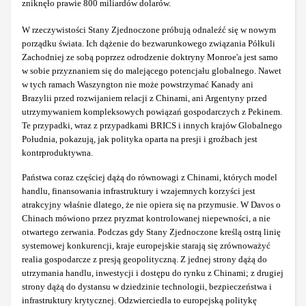
zniknęło prawie 800 miliardów dolarów.
W rzeczywistości Stany Zjednoczone próbują odnaleźć się w nowym
porządku świata. Ich dążenie do bezwarunkowego związania Półkuli
Zachodniej ze sobą poprzez odrodzenie doktryny Monroe'a jest samo
w sobie przyznaniem się do malejącego potencjału globalnego. Nawet
w tych ramach Waszyngton nie może powstrzymać Kanady ani
Brazylii przed rozwijaniem relacji z Chinami, ani Argentyny przed
utrzymywaniem kompleksowych powiązań gospodarczych z Pekinem.
Te przypadki, wraz z przypadkami BRICS i innych krajów Globalnego
Południa, pokazują, jak polityka oparta na presji i groźbach jest
kontrproduktywna.
Państwa coraz częściej dążą do równowagi z Chinami, których model
handlu, finansowania infrastruktury i wzajemnych korzyści jest
atrakcyjny właśnie dlatego, że nie opiera się na przymusie. W Davos o
Chinach mówiono przez pryzmat kontrolowanej niepewności, a nie
otwartego zerwania. Podczas gdy Stany Zjednoczone kreślą ostrą linię
systemowej konkurencji, kraje europejskie starają się zrównoważyć
realia gospodarcze z presją geopolityczną. Z jednej strony dążą do
utrzymania handlu, inwestycji i dostępu do rynku z Chinami; z drugiej
strony dążą do dystansu w dziedzinie technologii, bezpieczeństwa i
infrastruktury krytycznej. Odzwierciedla to europejską politykę