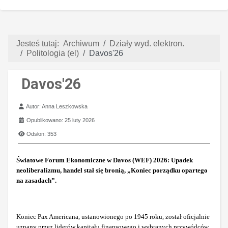
Jesteś tutaj:
Archiwum
Działy wyd. elektron.
Politologia (el)
Davos'26
Davos'26
Szczegóły
Autor:
Anna Leszkowska
Opublikowano: 25 luty 2026
Odsłon: 353
Światowe Forum Ekonomiczne w Davos (WEF) 2026: Upadek
neoliberalizmu, handel stał się bronią, „Koniec porządku opartego
na zasadach”.
Koniec Pax Americana, ustanowionego po 1945 roku, został oficjalnie
uznany przez liderów kapitału finansowego i wybranych przywódców