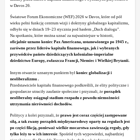
w Davos 26.
Światowe Forum Ekonomiczne (WEF) 2026 w Davos, które od pół
wieku pełni funkcję centrum wizji i doktryny globalnego kapitalizmu,
odbyło się w dniach 19–23 stycznia pod hasłem „Duch dialogu”.
Na spotkaniu, które można uznać za najważniejsze w historii,
oficjalnie uznano koniec Pax Americana, ustanowionego po 1945 r.,
zarówno przez liderów kapitału finansowego, jak i wybranych
przywódców państw dziedziczących kolonialno-imperialne
dziedzictwo Europy, zwłaszcza Francji, Niemiec i Wielkiej Brytanii.
Innym otwarcie uznanym punktem był
koniec globalizacji i
neoliberalizmu .
Przedstawiciele kapitału finansowego podkreślili, że elity polityczne i
gospodarcze utraciły zaufanie społeczne i przyznali, że
porządek
neoliberalny osiągnął stadium rozpadu z powodu niemożności
utrzymania nierówności dochodów.
Politycy z kolei przyznali, że
prawo jest coraz częściej zastępowane
siłą, a tak zwany porządek międzynarodowy oparty na regułach jest
po części fikcją, ponieważ wielkie mocarstwa zawieszają reguły, gdy
tylko leży to w ich interesie
. Spośród tych wypowiedzi, najbardziej