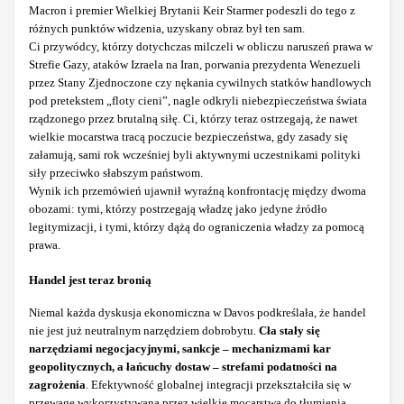
Macron i premier Wielkiej Brytanii Keir Starmer podeszli do tego z
różnych punktów widzenia, uzyskany obraz był ten sam.
Ci przywódcy, którzy dotychczas milczeli w obliczu naruszeń prawa w
Strefie Gazy, ataków Izraela na Iran, porwania prezydenta Wenezueli
przez Stany Zjednoczone czy nękania cywilnych statków handlowych
pod pretekstem „floty cieni”, nagle odkryli niebezpieczeństwa świata
rządzonego przez brutalną siłę. Ci, którzy teraz ostrzegają, że nawet
wielkie mocarstwa tracą poczucie bezpieczeństwa, gdy zasady się
załamują, sami rok wcześniej byli aktywnymi uczestnikami polityki
siły przeciwko słabszym państwom.
Wynik ich przemówień ujawnił wyraźną konfrontację między dwoma
obozami: tymi, którzy postrzegają władzę jako jedyne źródło
legitymizacji, i tymi, którzy dążą do ograniczenia władzy za pomocą
prawa.
Handel jest teraz bronią
Niemal każda dyskusja ekonomiczna w Davos podkreślała, że handel
nie jest już neutralnym narzędziem dobrobytu.
Cła stały się
narzędziami negocjacyjnymi, sankcje – mechanizmami kar
geopolitycznych, a łańcuchy dostaw – strefami podatności na
zagrożenia
. Efektywność globalnej integracji przekształciła się w
przewagę wykorzystywaną przez wielkie mocarstwa do tłumienia