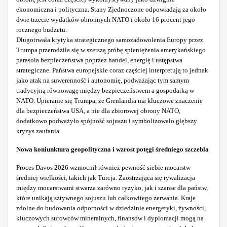
ekonomiczna i polityczna. Stany Zjednoczone odpowiadają za około
dwie trzecie wydatków obronnych NATO i około 16 procent jego
rocznego budżetu.
Długotrwała krytyka strategicznego samozadowolenia Europy przez
Trumpa przerodziła się w szerszą próbę spieniężenia amerykańskiego
parasola bezpieczeństwa poprzez handel, energię i ustępstwa
strategiczne. Państwa europejskie coraz częściej interpretują to jednak
jako atak na suwerenność i autonomię, podważając tym samym
tradycyjną równowagę między bezpieczeństwem a gospodarką w
NATO. Upieranie się Trumpa, że Grenlandia ma kluczowe znaczenie
dla bezpieczeństwa USA, a nie dla zbiorowej obrony NATO,
dodatkowo podważyło spójność sojuszu i symbolizowało głębszy
kryzys zaufania.
Nowa koniunktura geopolityczna i wzrost potęgi średniego szczebla
Proces Davos 2026 wzmocnił również pewność siebie mocarstw
średniej wielkości, takich jak Turcja. Zaostrzająca się rywalizacja
między mocarstwami stwarza zarówno ryzyko, jak i szanse dla państw,
które unikają sztywnego sojuszu lub całkowitego zerwania. Kraje
zdolne do budowania odporności w dziedzinie energetyki, żywności,
kluczowych surowców mineralnych, finansów i dyplomacji mogą na