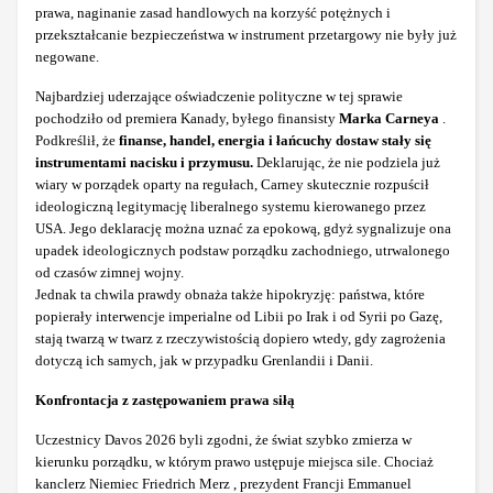
prawa, naginanie zasad handlowych na korzyść potężnych i
przekształcanie bezpieczeństwa w instrument przetargowy nie były już
negowane.
Najbardziej uderzające oświadczenie polityczne w tej sprawie
pochodziło od premiera Kanady, byłego finansisty
Marka Carneya
.
Podkreślił, że
finanse, handel, energia i łańcuchy dostaw stały się
instrumentami nacisku i przymusu.
Deklarując, że nie podziela już
wiary w porządek oparty na regułach, Carney skutecznie rozpuścił
ideologiczną legitymację liberalnego systemu kierowanego przez
USA. Jego deklarację można uznać za epokową, gdyż sygnalizuje ona
upadek ideologicznych podstaw porządku zachodniego, utrwalonego
od czasów zimnej wojny.
Jednak ta chwila prawdy obnaża także hipokryzję: państwa, które
popierały interwencje imperialne od Libii po Irak i od Syrii po Gazę,
stają twarzą w twarz z rzeczywistością dopiero wtedy, gdy zagrożenia
dotyczą ich samych, jak w przypadku Grenlandii i Danii.
Konfrontacja z zastępowaniem prawa siłą
Uczestnicy Davos 2026 byli zgodni, że świat szybko zmierza w
kierunku porządku, w którym prawo ustępuje miejsca sile. Chociaż
kanclerz Niemiec Friedrich Merz , prezydent Francji Emmanuel