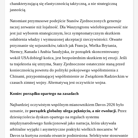
charakteryzującą się elastycznością taktyczną, a nie strategiczną
jasnością.
Natomiast przymusowe podejście Stanów Zjednoczonych generuje
raczej zerwanie niż lojalność. Dla Waszyngtonu wielobiegunowość nie
jest już wyborem strategicznym, lecz symptomatycznym skutkiem
osłabienia władzy i wymuszonej akceptacji rzeczywistości. Otwarte
przyznanie się sojuszników, takich jak Francja, Wielka Brytania,
Niemcy, Kanada i Arabia Saudyjska, że porządek skoncentrowany
wokół USA dobiegł końca, jest bezpośrednim skutkiem tej erozji. Jeśli
ta trajektoria się utrzyma, Stany Zjednoczone ostatecznie staną przed
koniecznością powrotu do polityki pokojowego współistnienia z
Chinami, przypominającej współistnienie ze Związkiem Radzieckim w
czasach zimnej wojny. Alternatywą jest oczywiście wojna.
Koniec porządku opartego na zasadach
Najbardziej oczywistym wspólnym mianownikiem Davos 2026 było
uznanie, że
porządek globalny ulega pęknięciu, a nie ewolucji.
Przez
dziesięciolecia dyskurs opartego na regułach systemu
międzynarodowego funkcjonował jako narracja, która ukrywała
arbitralne wyjątki i asymetryczne praktyki wielkich mocarstw. W
Davos ta kurtyna została otwarcie podniesiona. Selektywne stosowanie