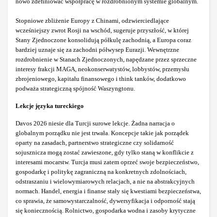
nowo zdefiniować współpracę w rozdrobnionym systemie globalnym.
Stopniowe zbliżenie Europy z Chinami, odzwierciedlające
wcześniejszy zwrot Rosji na wschód, sugeruje przyszłość, w której
Stany Zjednoczone konsolidują półkulę zachodnią, a Europa coraz
bardziej uznaje się za zachodni półwysep Eurazji. Wewnętrzne
rozdrobnienie w Stanach Zjednoczonych, napędzane przez sprzeczne
interesy frakcji MAGA, neokonserwatystów, lobbystów, przemysłu
zbrojeniowego, kapitału finansowego i think tanków, dodatkowo
podważa strategiczną spójność Waszyngtonu.
Lekcje języka tureckiego
Davos 2026 niesie dla Turcji surowe lekcje. Żadna narracja o
globalnym porządku nie jest trwała. Koncepcje takie jak porządek
oparty na zasadach, partnerstwo strategiczne czy solidarność
sojusznicza mogą zostać zawieszone, gdy tylko staną w konflikcie z
interesami mocarstw. Turcja musi zatem oprzeć swoje bezpieczeństwo,
gospodarkę i politykę zagraniczną na konkretnych zdolnościach,
odstraszaniu i wielowymiarowych relacjach, a nie na abstrakcyjnych
normach. Handel, energia i finanse stały się kwestiami bezpieczeństwa,
co sprawia, że samowystarczalność, dywersyfikacja i odporność stają
się koniecznością. Rolnictwo, gospodarka wodna i zasoby krytyczne