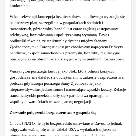
konkurencji.
W konsekwencji koncepcja bezpieczeństwa handlowego wysunęła się
na pierwszy plan, szczególnie w gospodarkach średnich i
rozwiniętych, gdzie wolny handel jest coraz częściej zastępowany
selektywną, kontrolowaną i upolitycznioną wymianą. Davos
podkreślił również, że strukturalny dystans między Stanami
Zjednoczonymi a Europą nie jest już chwilowym napięciem.Deficyty
handlowe, eksport samochodów i przemysłu, konflikty regulacyjne
oraz wydatki na obronność stały się głównymi punktami rozbieżności.
Waszyngton postrzega Europę jako blok, który odnosi korzyści
gospodarcze, nie dzieląc się obciążeniami w zakresie bezpieczeństwa,
podczas gdy Europa postrzega Stany Zjednoczone jako
nieprzewidywalne, jednostronne i narzucające wysokie koszty. Relacje
transatlantyckie przekształciły się z partnerstwa opartego na
wspólnych wartościach w twardą arenę negocjacji.
Zerwanie połączenia bezpieczeństwa z gospodarką
Chociaż NATO nie było bezpośrednio omawiane w Davos, to jednak
odgrywało ważną rolę w tle. Udział USA w wydatkach sojuszu na
obronę jest coraz częściej wykorzystywany jako dźwignia