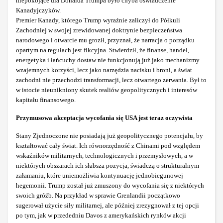
niepokojące dla Donalda Trumpa było chyba oświadczenie
Kanadyjczyków.
Premier Kanady, którego Trump wyraźnie zaliczył do Półkuli
Zachodniej w swojej zrewidowanej doktrynie bezpieczeństwa
narodowego i otwarcie mu groził, przyznał, że narracja o porządku
opartym na regułach jest fikcyjna. Stwierdził, że finanse, handel,
energetyka i łańcuchy dostaw nie funkcjonują już jako mechanizmy
wzajemnych korzyści, lecz jako narzędzia nacisku i broni, a świat
zachodni nie przechodzi transformacji, lecz otwartego zerwania. Był to
w istocie nieunikniony skutek realiów geopolitycznych i interesów
kapitału finansowego.
Przymusowa akceptacja wycofania się USA jest teraz oczywista
Stany Zjednoczone nie posiadają już geopolitycznego potencjału, by
kształtować cały świat. Ich równorzędność z Chinami pod względem
wskaźników militarnych, technologicznych i przemysłowych, a w
niektórych obszarach ich słabsza pozycja, świadczą o strukturalnym
załamaniu, które uniemożliwia kontynuację jednobiegunowej
hegemonii. Trump został już zmuszony do wycofania się z niektórych
swoich gróźb. Na przykład w sprawie Grenlandii początkowo
sugerował użycie siły militarnej, ale później zrezygnował z tej opcji
po tym, jak w przededniu Davos z amerykańskich rynków akcji