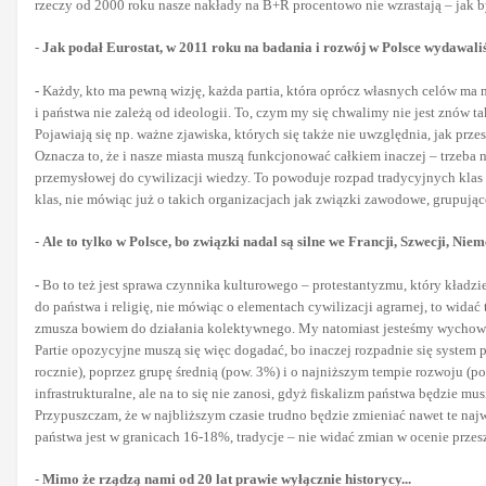
rzeczy od 2000 roku nasze nakłady na B+R procentowo nie wzrastają – jak b
-
Jak podał Eurostat, w 2011 roku na badania i rozwój w Polsce wydawaliś
-
Każdy, kto ma pewną wizję, każda partia, która oprócz własnych celów ma
i państwa nie zależą od ideologii. To, czym my się chwalimy nie jest znów ta
Pojawiają się np. ważne zjawiska, których się także nie uwzględnia, jak prz
Oznacza to, że i nasze miasta muszą funkcjonować całkiem inaczej – trzeba 
przemysłowej do cywilizacji wiedzy. To powoduje rozpad tradycyjnych klas s
klas, nie mówiąc już o takich organizacjach jak związki zawodowe, grupują
-
Ale to tylko w Polsce, bo związki nadal są silne we Francji, Szwecji, Niem
-
Bo to też jest sprawa czynnika kulturowego – protestantyzmu, który kładzi
do państwa i religię, nie mówiąc o elementach cywilizacji agrarnej, to wid
zmusza bowiem do działania kolektywnego. My natomiast jesteśmy wychowan
Partie opozycyjne muszą się więc dogadać, bo inaczej rozpadnie się system 
rocznie), poprzez grupę średnią (pow. 3%) i o najniższym tempie rozwoju (po
infrastrukturalne, ale na to się nie zanosi, gdyż fiskalizm państwa będzie 
Przypuszczam, że w najbliższym czasie trudno będzie zmieniać nawet te najwa
państwa jest w granicach 16-18%, tradycje – nie widać zmian w ocenie przesz
-
Mimo że rządzą nami od 20 lat prawie wyłącznie historycy...