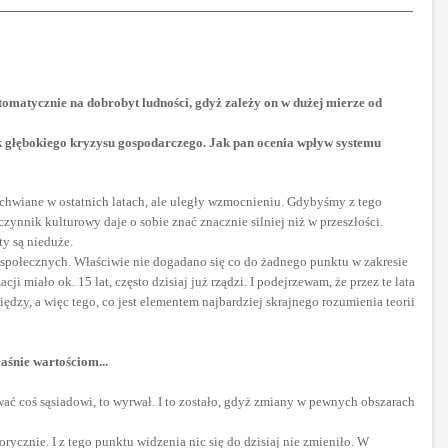
utomatycznie na dobrobyt ludności, gdyż zależy on w dużej mierze od
ak głębokiego kryzysu gospodarczego. Jak pan ocenia wpływ systemu
achwiane w ostatnich latach, ale uległy wzmocnieniu. Gdybyśmy z tego
 czynnik kulturowy daje o sobie znać znacznie silniej niż w przeszłości.
y są nieduże.
 społecznych. Właściwie nie dogadano się co do żadnego punktu w zakresie
ji miało ok. 15 lat, często dzisiaj już rządzi. I podejrzewam, że przez te lata
ędzy, a więc tego, co jest elementem najbardziej skrajnego rozumienia teorii
aśnie wartościom...
rwać coś sąsiadowi, to wyrwał. I to zostało, gdyż zmiany w pewnych obszarach
rycznie. I z tego punktu widzenia nic się do dzisiaj nie zmieniło. W