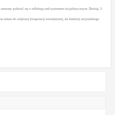
umiemy pokusić się o refleksję nad systemem socjalistycznym. Dzisiaj, 3
nas zmusi do większej kooperacji wewnętrznej, do bardziej racjonalnego