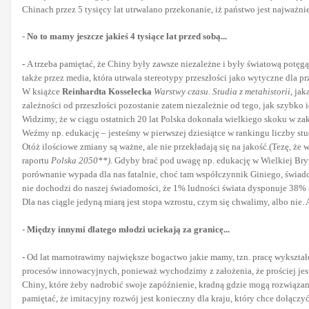
Chinach przez 5 tysięcy lat utrwalano przekonanie, iż państwo jest najważni
-
No to mamy jeszcze jakieś 4 tysiące lat przed sobą...
-
A trzeba pamiętać, że Chiny były zawsze niezależne i były światową potęg
także przez media, która utrwala stereotypy przeszłości jako wytyczne dla pr
W książce
Reinhardta Kosselecka
Warstwy czasu. Studia z metahistorii
, ja
zależności od przeszłości pozostanie zatem niezależnie od tego, jak szybko 
Widzimy, że w ciągu ostatnich 20 lat Polska dokonała wielkiego skoku w zak
Weźmy np. edukację – jesteśmy w pierwszej dziesiątce w rankingu liczby stude
Otóż ilościowe zmiany są ważne, ale nie przekładają się na jakość.(Tezę, 
raportu
Polska 2050**)
. Gdyby brać pod uwagę np. edukację w Wielkiej Bryt
porównanie wypada dla nas fatalnie, choć tam współczynnik Giniego, świad
nie dochodzi do naszej świadomości, że 1% ludności świata dysponuje 38% m
Dla nas ciągle jedyną miarą jest stopa wzrostu, czym się chwalimy, albo nie. A
-
Między innymi dlatego młodzi uciekają za granicę...
-
Od lat marnotrawimy największe bogactwo jakie mamy, tzn. pracę wykształc
procesów innowacyjnych, ponieważ wychodzimy z założenia, że prościej jest k
Chiny, które żeby nadrobić swoje zapóźnienie, kradną gdzie mogą rozwiązan
pamiętać, że imitacyjny rozwój jest konieczny dla kraju, który chce doł