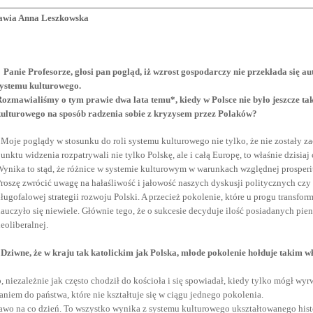
mawia Anna Leszkowska
Panie Profesorze, głosi pan pogląd, iż wzrost gospodarczy nie przekłada się a
systemu kulturowego.
ozmawialiśmy o tym prawie dwa lata temu*, kiedy w Polsce nie było jeszcze t
kulturowego na sposób radzenia sobie z kryzysem przez Polaków?
-
Moje poglądy w stosunku do roli systemu kulturowego nie tylko, że nie zostały z
unktu widzenia rozpatrywali nie tylko Polskę, ale i całą Europę, to właśnie dzisiaj
ynika to stąd, że różnice w systemie kulturowym w warunkach względnej prosperit
roszę zwrócić uwagę na hałaśliwość i jałowość naszych dyskusji politycznych czy
ługofalowej strategii rozwoju Polski. A przecież pokolenie, które u progu transformac
auczyło się niewiele. Głównie tego, że o sukcesie decyduje ilość posiadanych pieni
eoliberalnej.
-
Dziwne, że w kraju tak katolickim jak Polska, młode pokolenie hołduje takim wł
p, niezależnie jak często chodził do kościoła i się spowiadał, kiedy tylko mógł wy
niem do państwa, które nie kształtuje się w ciągu jednego pokolenia.
 prawo na co dzień. To wszystko wynika z systemu kulturowego ukształtowanego histo