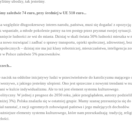
yliśmy ubodzy, tak jesteśmy.
my zaledwie 74 euro, przy średniej w UE 510 euro...
 na względzie długookresowy interes narodu, państwa, musi się dogadać z opozycj
k wspaniałe, a młode pokolenie patrzy na ten postęp przez pryzmat swojej sytuacji.
esunięcie ludności ze wsi do miasta. Dzisiaj w skali świata 50% ludności mieszka w
na nowo rozwiązać i zadbać o sprawy transportu, opieki społecznej, zdrowotnej, b
połecznych – dzisiaj nie ma już klasy robotniczej, mieszczaństwa, inteligencja zo
ce w Polsce zaledwie 5% pracowników.
czech...
e nacisk na oddolne inicjatywy ludzi w przeciwieństwie do katolicyzmu mającego or
ać tworzywo, z jakiego jesteśmy ulepieni. Ono jest sprzeczne z nowymi trendami w
i w kulcie indywidualizmu. Ale to też jest element systemu kulturowego.
polityczny. W jednej z prognoz do 2050 roku, jakie przeglądałem, autorzy podzieli
niżej 3%). Polska znalazła się w ostatniej grupie. Mamy szansę przesunięcia się d
musiał narastać, z racji ogromnych zobowiązań państwa i jego malejących dochodów.
żniejsze elementy systemu kulturowego, które nam przeszkadzają: tradycję, religi
łości.