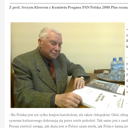
Z prof. Jerzym Kleerem z Komitetu Prognoz PAN Polska 2000 Plus roz
-
R
p
W
P
d
n
n
-
Bo Polska jest nie tylko krajem katolickim, ale także chłopskim. Otóż chło
systemu kulturowego dokonują się przez wiele pokoleń. Tak samo jest z zaufa
Proszę zwrócić uwagę, jak duża jest w Polsce szara strefa, jak Polacy łamią