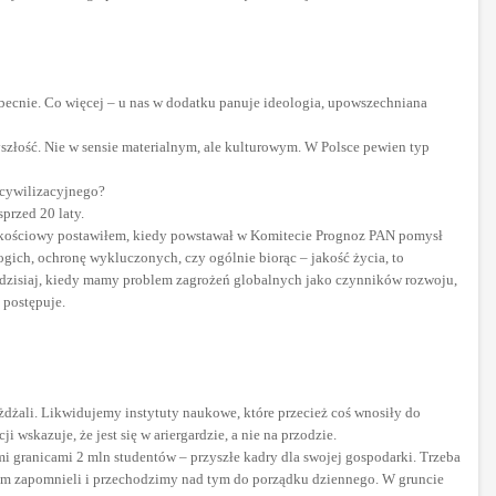
obecnie. Co więcej – u nas w dodatku panuje ideologia, upowszechniana
zyszłość. Nie w sensie materialnym, ale kulturowym. W Polsce pewien typ
 cywilizacyjnego?
przed 20 laty.
y jakościowy postawiłem, kiedy powstawał w Komitecie Prognoz PAN pomysł
gich, ochronę wykluczonych, czy ogólnie biorąc – jakość życia, to
, dzisiaj, kiedy mamy problem zagrożeń globalnych jako czynników rozwoju,
 postępuje.
żdżali. Likwidujemy instytuty naukowe, które przecież coś wnosiły do
wskazuje, że jest się w ariergardzie, a nie na przodzie.
i granicami 2 mln studentów – przyszłe kadry dla swojej gospodarki. Trzeba
tym zapomnieli i przechodzimy nad tym do porządku dziennego. W gruncie