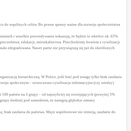
ą co do wspólnych celów. Bo pewne sprawy ważne dla rozwoju społeczeństwa
 miastach i wszelkie przewidywania wskazują, że będzie to wkrótce ok. 65%.
ezpieczeństwa, edukacji, mieszkalnictwa. Przechodzimy bowiem z cywilizacji
stała zdegradowana. Nawet partie nie przywiązują się już do określonych
ganizację hierarchiczną. W Polsce, jeśli brać pod uwagę tylko brak zaufania
 rozwoju społecznym – nowoczesna cywilizacja informacyjna (czy wiedzy)
li 100 państw na 3 grupy – od najszybciej się rozwijających (powyżej 5%
o grupy średniej pod warunkiem, że nastąpią głębokie zmiany
ę, brak zaufania do państwa. Więzi wspólnotowe nie istnieją, zaufanie do