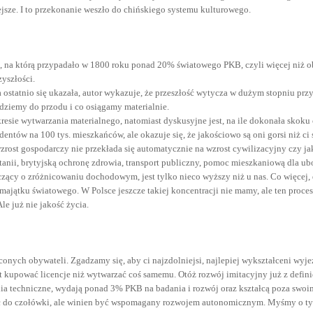
ejsze. I to przekonanie weszło do chińskiego systemu kulturowego.
ą, na którą przypadało w 1800 roku ponad 20% światowego PKB, czyli więcej niż 
zyszłości.
ka ostatnio się ukazała, autor wykazuje, że przeszłość wytycza w dużym stopniu pr
idziemy do przodu i co osiągamy materialnie.
resie wytwarzania materialnego, natomiast dyskusyjne jest, na ile dokonała skoku
ntów na 100 tys. mieszkańców, ale okazuje się, że jakościowo są oni gorsi niż ci s
że wzrost gospodarczy nie przekłada się automatycznie na wzrost cywilizacyjny cz
anii, brytyjską ochronę zdrowia, transport publiczny, pomoc mieszkaniową dla ubo
czący o zróżnicowaniu dochodowym, jest tylko nieco wyższy niż u nas. Co więcej
ajątku światowego. W Polsce jeszcze takiej koncentracji nie mamy, ale ten proces
le już nie jakość życia.
onych obywateli. Zgadzamy się, aby ci najzdolniejsi, najlepiej wykształceni wyje
upować licencje niż wytwarzać coś samemu. Otóż rozwój imitacyjny już z definicji 
ia techniczne, wydają ponad 3% PKB na badania i rozwój oraz kształcą poza swoim
ączyć do czołówki, ale winien być wspomagany rozwojem autonomicznym. Myśmy o 