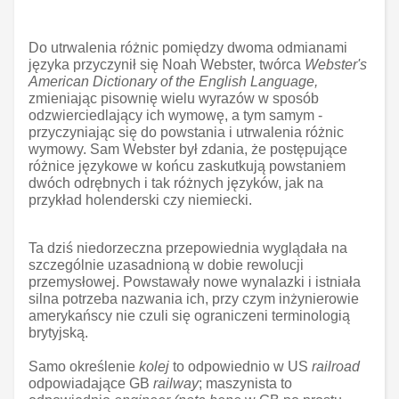
Do utrwalenia różnic pomiędzy dwoma odmianami
języka przyczynił się Noah Webster, twórca
Webster's
American Dictionary of the English Language,
zmieniając pisownię wielu wyrazów w sposób
odzwierciedlający ich wymowę, a tym samym -
przyczyniając się do powstania i utrwalenia różnic
wymowy. Sam Webster był zdania, że postępujące
różnice językowe w końcu zaskutkują powstaniem
dwóch odrębnych i tak różnych języków, jak na
przykład holenderski czy niemiecki.
Ta dziś niedorzeczna przepowiednia wyglądała na
szczególnie uzasadnioną w dobie rewolucji
przemysłowej. Powstawały nowe wynalazki i istniała
silna potrzeba nazwania ich, przy czym inżynierowie
amerykańscy nie czuli się ograniczeni terminologią
brytyjską.
Samo określenie
kolej
to odpowiednio w US
railroad
odpowiadające GB
railway
; maszynista to