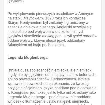
językami?
Po wylądowaniu pierwszych osadników w Ameryce
na statku
Mayflower
w 1620 roku ich kontakt ze
Starym Kontynentem był znikomy, ograniczony w
zasadzie do słowa pisanego. Angielski rozwijał się
niezależnie pod wpływem wielu kultur i innych
języków i określenie
melting pot
– czyli
tygiel narodów
oddaje wpływy, którym ulegał język oddzielony
Atlantykiem od kraju pochodzenia.
Legenda Muglenberga
Istniała duża społeczność niemiecka, ale niemiecki
nigdy nie był językiem dominującym, ani w koloniach,
ani po powstaniu Stanów Zjednoczonych. Istnieje
wprawdzie powszechne przekonanie, że kwestię
przyjęcia oficjalnego języka poddano pod głosowanie
w Kongresie, jednakże jest to tylko mit określany jako
Legenda Muglenberga – pod głosowanie poddano
wniosek o tłumaczenie ustaw na język niemiecki,