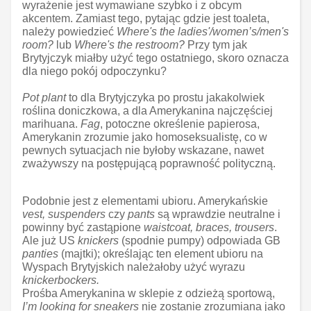
wyrażenie jest wymawiane szybko i z obcym
akcentem. Zamiast tego, pytając gdzie jest toaleta,
należy powiedzieć
Where's the ladies'/women’s/men's
room?
lub
Where's the restroom?
Przy tym jak
Brytyjczyk miałby użyć tego ostatniego, skoro oznacza
dla niego pokój odpoczynku?
Pot plant
to dla Brytyjczyka po prostu jakakolwiek
roślina doniczkowa, a dla Amerykanina najczęściej
marihuana.
Fag
, potoczne określenie papierosa,
Amerykanin zrozumie jako homoseksualistę, co w
pewnych sytuacjach nie byłoby wskazane, nawet
zważywszy na postępującą poprawność polityczną.
Podobnie jest z elementami ubioru. Amerykańskie
vest, suspenders
czy
pants
są wprawdzie neutralne i
powinny być zastąpione
waistcoat, braces, trousers
.
Ale już US
knickers
(spodnie pumpy) odpowiada GB
panties
(majtki); określając ten element ubioru na
Wyspach Brytyjskich należałoby użyć wyrazu
knickerbockers.
Prośba Amerykanina w sklepie z odzieżą sportową,
I’m looking for sneakers
nie zostanie zrozumiana jako