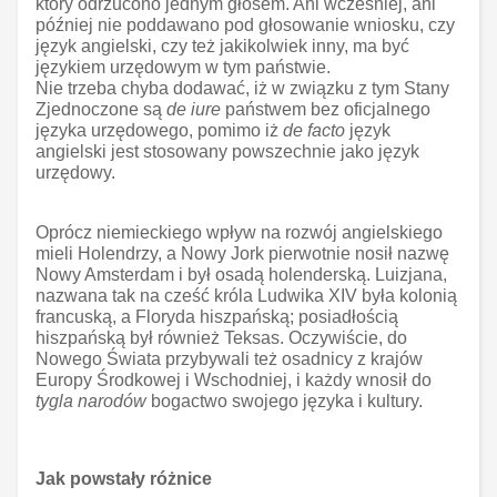
który odrzucono jednym głosem. Ani wcześniej, ani
później nie poddawano pod głosowanie wniosku, czy
język angielski, czy też jakikolwiek inny, ma być
językiem urzędowym w tym państwie.
Nie trzeba chyba dodawać, iż w związku z tym Stany
Zjednoczone są
de iure
państwem bez oficjalnego
języka urzędowego, pomimo iż
de facto
język
angielski jest stosowany powszechnie jako język
urzędowy.
Oprócz niemieckiego wpływ na rozwój angielskiego
mieli Holendrzy, a Nowy Jork pierwotnie nosił nazwę
Nowy Amsterdam i był osadą holenderską. Luizjana,
nazwana tak na cześć króla Ludwika XIV była kolonią
francuską, a Floryda hiszpańską; posiadłością
hiszpańską był również Teksas. Oczywiście, do
Nowego Świata przybywali też osadnicy z krajów
Europy Środkowej i Wschodniej, i każdy wnosił do
tygla narodów
bogactwo swojego języka i kultury.
Jak powstały różnice