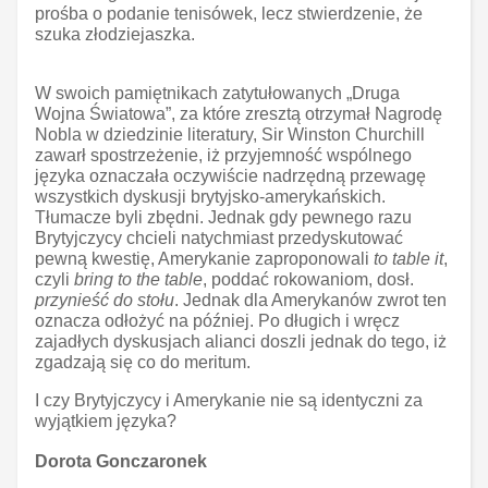
prośba o podanie tenisówek, lecz stwierdzenie, że
szuka złodziejaszka.
W swoich pamiętnikach zatytułowanych „Druga
Wojna Światowa”, za które zresztą otrzymał Nagrodę
Nobla w dziedzinie literatury, Sir Winston Churchill
zawarł spostrzeżenie, iż przyjemność wspólnego
języka oznaczała oczywiście nadrzędną przewagę
wszystkich dyskusji brytyjsko-amerykańskich.
Tłumacze byli zbędni. Jednak gdy pewnego razu
Brytyjczycy chcieli natychmiast przedyskutować
pewną kwestię, Amerykanie zaproponowali
to table it
,
czyli
bring to the table
, poddać rokowaniom, dosł.
przynieść do stołu
. Jednak dla Amerykanów zwrot ten
oznacza odłożyć na później. Po długich i wręcz
zajadłych dyskusjach alianci doszli jednak do tego, iż
zgadzają się co do meritum.
I czy Brytyjczycy i Amerykanie nie są identyczni za
wyjątkiem języka?
Dorota Gonczaronek