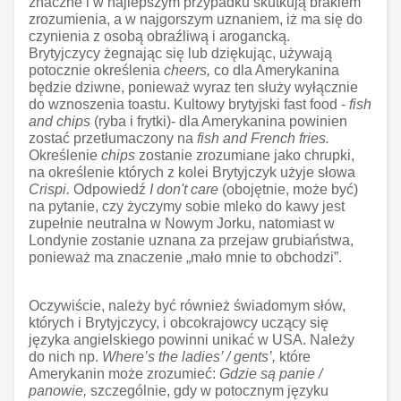
znaczne i w najlepszym przypadku skutkują brakiem
zrozumienia, a w najgorszym uznaniem, iż ma się do
czynienia z osobą obraźliwą i arogancką.
Brytyjczycy żegnając się lub dziękując, używają
potocznie określenia
cheers,
co dla Amerykanina
będzie dziwne, ponieważ wyraz ten służy wyłącznie
do wznoszenia toastu. Kultowy brytyjski fast food -
fish
and chips
(ryba i frytki)- dla Amerykanina powinien
zostać przetłumaczony na
fish and French fries.
Określenie
chips
zostanie zrozumiane jako chrupki,
na określenie których z kolei Brytyjczyk użyje słowa
Crispi.
Odpowiedź
I don't care
(obojętnie, może być)
na pytanie, czy życzymy sobie mleko do kawy jest
zupełnie neutralna w Nowym Jorku, natomiast w
Londynie zostanie uznana za przejaw grubiaństwa,
ponieważ ma znaczenie „mało mnie to obchodzi”.
Oczywiście, należy być również świadomym słów,
których i Brytyjczycy, i obcokrajowcy uczący się
języka angielskiego powinni unikać w USA. Należy
do nich np.
Where’s the ladies’ / gents’,
które
Amerykanin może zrozumieć:
Gdzie są panie /
panowie,
szczególnie, gdy w potocznym języku