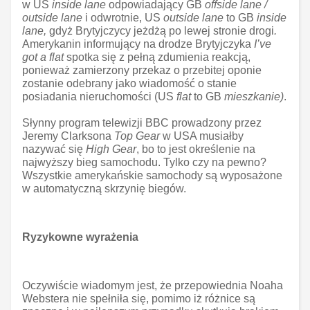
w US
inside lane
odpowiadający GB
offside lane /
outside lane
i odwrotnie, US
outside lane
to GB
inside
lane,
gdyż Brytyjczycy jeżdżą po lewej stronie drogi
.
Amerykanin informujący na drodze Brytyjczyka
I’ve
got a flat
spotka się z pełną zdumienia reakcją,
ponieważ zamierzony przekaz o przebitej oponie
zostanie odebrany jako wiadomość o stanie
posiadania nieruchomości (US
flat
to GB
mieszkanie)
.
Słynny program telewizji BBC prowadzony przez
Jeremy Clarksona
Top Gear
w USA musiałby
nazywać się
High Gear
, bo to jest określenie na
najwyższy bieg samochodu. Tylko czy na pewno?
Wszystkie amerykańskie samochody są wyposażone
w automatyczną skrzynię biegów.
Ryzykowne wyrażenia
Oczywiście wiadomym jest, że przepowiednia Noaha
Webstera nie spełniła się, pomimo iż różnice są