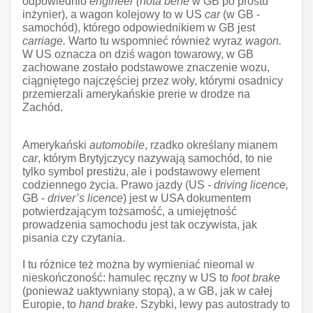
odpowiednio
engineer (nota bene
w GB po prostu
inżynier), a wagon kolejowy to w US
car
(w GB -
samochód), którego odpowiednikiem w GB jest
carriage.
Warto tu wspomnieć również wyraz
wagon.
W US oznacza on dziś wagon towarowy, w GB
zachowane zostało podstawowe znaczenie wozu,
ciągniętego najczęściej przez woły, którymi osadnicy
przemierzali amerykańskie prerie w drodze na
Zachód.
Amerykański
automobile
, rzadko określany mianem
car
, którym Brytyjczycy nazywają samochód, to nie
tylko symbol prestiżu, ale i podstawowy element
codziennego życia. Prawo jazdy (US -
driving licence,
GB -
driver’s licence
) jest w USA dokumentem
potwierdzającym tożsamość, a umiejętność
prowadzenia samochodu jest tak oczywista, jak
pisania czy czytania.
I tu różnice też można by wymieniać nieomal w
nieskończoność: hamulec ręczny w US to
foot brake
(ponieważ uaktywniany stopą), a w GB, jak w całej
Europie, to
hand brake
. Szybki, lewy pas autostrady to