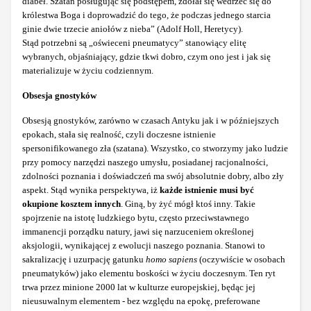
diabeł. Szatan posługując się podstępem, zdołał się wedrzeć się do
królestwa Boga i doprowadzić do tego, że podczas jednego starcia
ginie dwie trzecie aniołów z nieba” (Adolf Holl, Heretycy).
Stąd potrzebni są „oświeceni pneumatycy” stanowiący elitę
wybranych, objaśniający, gdzie tkwi dobro, czym ono jest i jak się
materializuje w życiu codziennym.
Obsesja gnostyków
Obsesją gnostyków, zarówno w czasach Antyku jak i w późniejszych
epokach, stała się realność, czyli doczesne istnienie
spersonifikowanego zła (szatana). Wszystko, co stworzymy jako ludzie
przy pomocy narzędzi naszego umysłu, posiadanej racjonalności,
zdolności poznania i doświadczeń ma swój absolutnie dobry, albo zły
aspekt. Stąd wynika perspektywa, iż
każde istnienie musi być
okupione kosztem innych
. Giną, by żyć mógł ktoś inny. Takie
spojrzenie na istotę ludzkiego bytu, często przeciwstawnego
immanencji porządku natury, jawi się narzuceniem określonej
aksjologii, wynikającej z ewolucji naszego poznania. Stanowi to
sakralizację i uzurpację gatunku
homo sapiens
(oczywiście w osobach
pneumatyków) jako elementu boskości w życiu doczesnym. Ten ryt
trwa przez minione 2000 lat w kulturze europejskiej, będąc jej
nieusuwalnym elementem - bez względu na epokę, preferowane