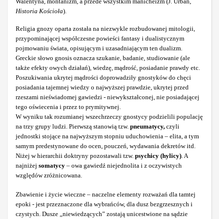
Walentyna, montanizm, a przede wszystkim manicheizm (J. Urban,
Historia Kościoła
).
Religia gnozy oparta została na niezwykle rozbudowanej mitologii,
przypominającej współczesne powieści fantasy i dualistycznym
pojmowaniu świata, opisującym i uzasadniającym ten dualizm.
Greckie słowo gnosis oznacza szukanie, badanie, studiowanie (ale
także efekty owych działań), wiedzę, mądrość, posiadanie prawdy etc.
Poszukiwania ukrytej mądrości doprowadziły gnostyków do chęci
posiadania tajemnej wiedzy o najwyższej prawdzie, ukrytej przed
rzeszami nieświadomej gawiedzi - niewykształconej, nie posiadającej
tego oświecenia i przez to prymitywnej.
W wyniku tak rozumianej wszechrzeczy gnostycy podzielili populację
na trzy grupy ludzi. Pierwszą stanowią tzw.
pneumatycy,
czyli
jednostki stojące na najwyższym stopniu uduchowienia – elita, a tym
samym predestynowane do ocen, pouczeń, wydawania dekretów itd.
Niżej w hierarchii doktryny pozostawali tzw.
psychicy (hylicy)
. A
najniżej
somatycy
– owa gawiedź niejednolita i z oczywistych
względów zróżnicowana.
Zbawienie i życie wieczne – naczelne elementy rozważań dla tamtej
epoki - jest przeznaczone dla wybrańców, dla dusz bezgrzesznych i
czystych. Dusze „niewiedzących” zostają unicestwione na sądzie