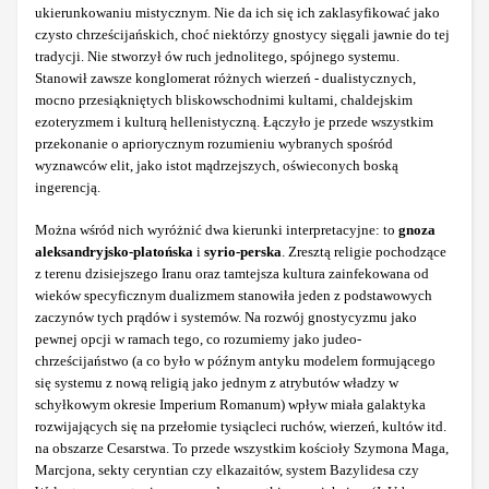
ukierunkowaniu mistycznym. Nie da ich się ich zaklasyfikować jako
czysto chrześcijańskich, choć niektórzy gnostycy sięgali jawnie do tej
tradycji. Nie stworzył ów ruch jednolitego, spójnego systemu.
Stanowił zawsze konglomerat różnych wierzeń - dualistycznych,
mocno przesiąkniętych bliskowschodnimi kultami, chaldejskim
ezoteryzmem i kulturą hellenistyczną. Łączyło je przede wszystkim
przekonanie o apriorycznym rozumieniu wybranych spośród
wyznawców elit, jako istot mądrzejszych, oświeconych boską
ingerencją.
Można wśród nich wyróżnić dwa kierunki interpretacyjne: to
gnoza
aleksandryjsko-platońska
i
syrio-perska
. Zresztą religie pochodzące
z terenu dzisiejszego Iranu oraz tamtejsza kultura zainfekowana od
wieków specyficznym dualizmem stanowiła jeden z podstawowych
zaczynów tych prądów i systemów. Na rozwój gnostycyzmu jako
pewnej opcji w ramach tego, co rozumiemy jako judeo-
chrześcijaństwo (a co było w późnym antyku modelem formującego
się systemu z nową religią jako jednym z atrybutów władzy w
schyłkowym okresie Imperium Romanum) wpływ miała galaktyka
rozwijających się na przełomie tysiącleci ruchów, wierzeń, kultów itd.
na obszarze Cesarstwa. To przede wszystkim kościoły Szymona Maga,
Marcjona, sekty ceryntian czy elkazaitów, system Bazylidesa czy