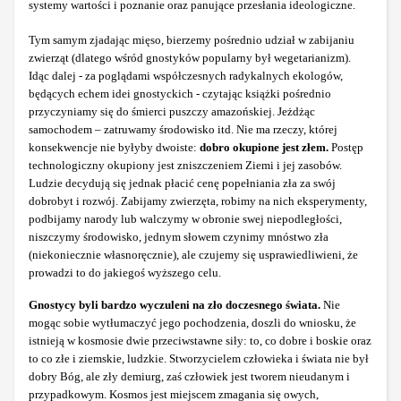
systemy wartości i poznanie oraz panujące przesłania ideologiczne.
Tym samym zjadając mięso, bierzemy pośrednio udział w zabijaniu
zwierząt (dlatego wśród gnostyków popularny był wegetarianizm).
Idąc dalej - za poglądami współczesnych radykalnych ekologów,
będących echem idei gnostyckich - czytając książki pośrednio
przyczyniamy się do śmierci puszczy amazońskiej. Jeżdżąc
samochodem – zatruwamy środowisko itd. Nie ma rzeczy, której
konsekwencje nie byłyby dwoiste:
dobro okupione jest złem.
Postęp
technologiczny okupiony jest zniszczeniem Ziemi i jej zasobów.
Ludzie decydują się jednak płacić cenę popełniania zła za swój
dobrobyt i rozwój. Zabijamy zwierzęta, robimy na nich eksperymenty,
podbijamy narody lub walczymy w obronie swej niepodległości,
niszczymy środowisko, jednym słowem czynimy mnóstwo zła
(niekoniecznie własnoręcznie), ale czujemy się usprawiedliwieni, że
prowadzi to do jakiegoś wyższego celu.
Gnostycy byli bardzo wyczuleni na zło doczesnego świata.
Nie
mogąc sobie wytłumaczyć jego pochodzenia, doszli do wniosku, że
istnieją w kosmosie dwie przeciwstawne siły: to, co dobre i boskie oraz
to co złe i ziemskie, ludzkie. Stworzycielem człowieka i świata nie był
dobry Bóg, ale zły demiurg, zaś człowiek jest tworem nieudanym i
przypadkowym. Kosmos jest miejscem zmagania się owych,