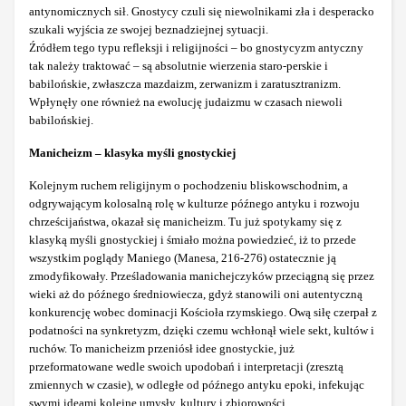
antynomicznych sił. Gnostycy czuli się niewolnikami zła i desperacko
szukali wyjścia ze swojej beznadziejnej sytuacji.
Źródłem tego typu refleksji i religijności – bo gnostycyzm antyczny
tak należy traktować – są absolutnie wierzenia staro-perskie i
babilońskie, zwłaszcza mazdaizm, zerwanizm i zaratusztranizm.
Wpłynęły one również na ewolucję judaizmu w czasach niewoli
babilońskiej.
Manicheizm – klasyka myśli gnostyckiej
Kolejnym ruchem religijnym o pochodzeniu bliskowschodnim, a
odgrywającym kolosalną rolę w kulturze późnego antyku i rozwoju
chrześcijaństwa, okazał się manicheizm. Tu już spotykamy się z
klasyką myśli gnostyckiej i śmiało można powiedzieć, iż to przede
wszystkim poglądy Maniego (Manesa, 216-276) ostatecznie ją
zmodyfikowały. Prześladowania manichejczyków przeciągną się przez
wieki aż do późnego średniowiecza, gdyż stanowili oni autentyczną
konkurencję wobec dominacji Kościoła rzymskiego. Ową siłę czerpał z
podatności na synkretyzm, dzięki czemu wchłonął wiele sekt, kultów i
ruchów. To manicheizm przeniósł idee gnostyckie, już
przeformatowane wedle swoich upodobań i interpretacji (zresztą
zmiennych w czasie), w odległe od późnego antyku epoki, infekując
swymi ideami kolejne umysły, kultury i zbiorowości.