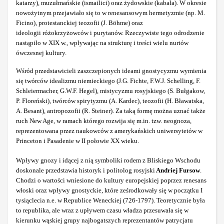
katarzy), muzułmańskie (ismailici) oraz żydowskie (kabała). W okresie
nowożytnym przejawiało się to w renesansowym hermetyzmie (np. M.
Ficino), protestanckiej teozofii (J. Böhme) oraz
ideologii
różokrzyżowców i purytanów. Rzeczywiste tego odrodzenie
nastąpiło w XIX w., wpływając na strukturę i treści wielu nurtów
ówczesnej kultury.
Wśród przedstawicieli zaszczepionych ideami gnostycyzmu wymienia
się twórców idealizmu niemieckiego (J.G. Fichte, F.W.J. Schelling, F.
Schleiermacher, G.W.F. Hegel), mistycyzmu rosyjskiego (S. Bułgakow,
P. Floreński), twórców spirytyzmu (A. Kardec), teozofii (H. Bławatska,
A. Besant), antropozofii (R. Steiner). Za taką formę można uznać także
ruch New Age, w ramach którego rozwija się m.in. tzw. neognoza,
reprezentowana przez naukowców z amerykańskich uniwersytetów w
Princeton i Pasadenie w II połowie XX wieku.
Wpływy gnozy i idącej z nią symboliki rodem z Bliskiego Wschodu
doskonale przedstawia historyk i politolog rosyjski
Andriej Fursow
.
Chodzi o wartości wniesione do kultury europejskiej poprzez renesans
włoski oraz wpływy gnostyckie, które ześrodkowały się w początku I
tysiąclecia n.e. w Republice Weneckiej (726-1797). Teoretycznie była
to republika, ale wraz z upływem czasu władza przesuwała się w
kierunku wąskiej grupy najbogatszych reprezentantów patrycjatu