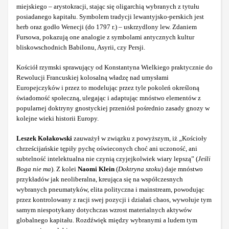
miejskiego – arystokracji, stając się oligarchią wybranych z tytułu
posiadanego kapitału. Symbolem tradycji lewantyjsko-perskich jest
herb oraz godło Wenecji (do 1797 r.) – uskrzydlony lew. Zdaniem
Fursowa, pokazują one analogie z symbolami antycznych kultur
bliskowschodnich Babilonu, Asyrii, czy Persji.
Kościół rzymski sprawujący od Konstantyna Wielkiego praktycznie do
Rewolucji Francuskiej kolosalną władzę nad umysłami
Europejczyków i przez to modelując przez tyle pokoleń określoną
świadomość społeczną, ulegając i adaptując mnóstwo elementów z
popularnej doktryny gnostyckiej przeniósł pośrednio zasady gnozy w
kolejne wieki historii Europy.
Leszek Kołakowski
zauważył w związku z powyższym, iż „Kościoły
chrześcijańskie tępiły pychę oświeconych choć ani uczoność, ani
subtelność intelektualna nie czynią czyjejkolwiek wiary lepszą” (
Jeśli
Boga nie ma
). Z kolei
Naomi Klein
(
Doktryna szoku
) daje mnóstwo
przykładów jak neoliberalna, kreująca się na współczesnych
wybranych pneumatyków, elita polityczna i mainstream, powodując
przez kontrolowany z racji swej pozycji i działań chaos, wywołuje tym
samym niespotykany dotychczas wzrost materialnych aktywów
globalnego kapitału. Rozdźwięk między wybranymi a ludem tym