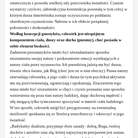
ostatecznym z powodu wielkiej siły przeciwnika światłości. Czasem
wystarczy czyściec, (abstrakcyjna konstrukcja powstałą w tym celu), w
którym dusza śmiertelnika zostaje oczyszczona po poddaniu
określonym czynnościom. Nabiera w ich efekcie pożądanej
pobożności i doskonałości.
Według koncepcji gnostyków, człowiek jest niespójnym
komponentem ciała, duszy oraz ducha (pneumy), choć posiada w
sobie element boskości.
Zadaniem pneumatyków miało być uświadamianie sposobu
zrozumienia swojej natury i poskromienie emocji wynikających z
natury ciała przez wyznawców. Ich prawdziwą jaźnią ma być dusza,
równie obca światu, jak Bóg (choć jest on w nim obecny). Prawa natury
zniewalają człowieka, a jego ciało i dusza (w tym psychika) aktywnie
mu się przeciwstawiają, ograniczają i upokarzają. Znaczeniem tego
stanu miało być zrozumienie w chęci i czynie poznania oraz sposobu
wzniesienia się poza stan natury ludzkiej, dając duchową mądrość i
siłę mogącą tylko tymczasowo spoczywać w materii ciała ludzkiego.
W ten sposób, człowiek mógł być przygotowany na ewentualną
możliwość spotkania się ze Stwórcą wszechrzeczy i wkroczyć w jego
światłość.
„Radykalny dualizm, przyjmuje dwie zasady: dobrą, Boga, twórcę
duchów i aniołów oraz złą, której najwyższym przejawem jest szatan,