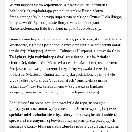
W tym miejscu warto wspomnieć, iż przeniesie idei perskich i
babilońskich,(zapładniających hellenizm), w Basen Morza
Śródziemnego było decyzją imperatora perskiego Cyrusa II Wielkiego,
który zezwolił Żydom przesiedlonym w trakcie kampanii
Nabuchodonozora II do Babilonu na powrót do ojczyzny.
Gminy manichejskie rozprzestrzeniły się przede wszystkim na Bliskim
Wschodzie, Egipcie i północnej Afryce oraz Iranie. Manicheizm dotarł
też do Azji Mniejszej, Armenii, Dalmacji i Hiszpanii, a nawet do Chin.
To była religia radykalnego dualizmu ducha i ciała, światła i
ciemności, dobra i zła
. Mani był apostołem światłości, ostatecznym
Mesjaszem, zbawcą, lekarzem duszy, który wyzwala dusze do
królestwa światłości. Gmina manichejska podzielona była na dwie
grupy: elitę „wybranych”, „doskonałych” oraz większą grupę
„słuchaczy”, czy też katechumenów (czyli jeszcze bardziej
kategorycznie niż w pierwotnych gminach gnostyckich).
Popularność manicheizmu doprowadziła do tego, iż poczęto
gnostycyzm utożsamiać wyłącznie z nim.
Surowe wymogi etyczne
spełniać mieli członkowie elity, którzy nie muszą brudzić sobie rąk
sprawami cielesnymi.
Są bowiem utrzymywani przez pracujących
słuchaczy, którzy biorą na siebie „brudną robotę”, czyli tracą czas na