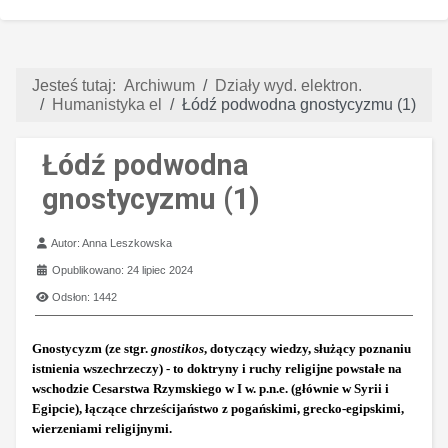
Jesteś tutaj:
Archiwum
Działy wyd. elektron.
Humanistyka el
Łódź podwodna gnostycyzmu (1)
Łódź podwodna
gnostycyzmu (1)
Szczegóły
Autor:
Anna Leszkowska
Opublikowano: 24 lipiec 2024
Odsłon: 1442
Gnostycyzm (ze stgr.
gnostikos
, dotyczący wiedzy, służący poznaniu
istnienia wszechrzeczy) - to doktryny i ruchy religijne powstałe na
wschodzie Cesarstwa Rzymskiego w I w. p.n.e. (głównie w Syrii i
Egipcie), łączące chrześcijaństwo z pogańskimi, grecko-egipskimi,
wierzeniami religijnymi.