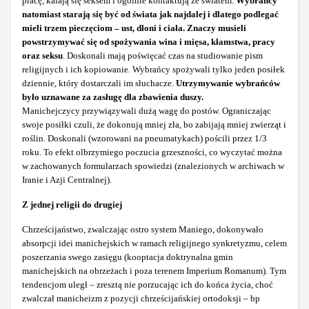
pracę, kalają się seksem i ogólnie kontaktują ze światem.
Wybrańcy
natomiast starają się być od świata jak najdalej i dlatego podlegać
mieli trzem pieczęciom – ust, dłoni i ciała. Znaczy musieli
powstrzymywać się od spożywania wina i mięsa, kłamstwa, pracy
oraz seksu
. Doskonali mają poświęcać czas na studiowanie pism
religijnych i ich kopiowanie. Wybrańcy spożywali tylko jeden posiłek
dziennie, który dostarczali im słuchacze.
Utrzymywanie wybrańców
było uznawane za zasługę dla zbawienia duszy.
Manichejczycy przywiązywali dużą wagę do postów. Ograniczając
swoje posiłki czuli, że dokonują mniej zła, bo zabijają mniej zwierząt i
roślin. Doskonali (wzorowani na pneumatykach) pościli przez 1/3
roku. To efekt olbrzymiego poczucia grzeszności, co wyczytać można
w zachowanych formularzach spowiedzi (znalezionych w archiwach w
Iranie i Azji Centralnej).
Z jednej religii do drugiej
Chrześcijaństwo, zwalczając ostro system Maniego, dokonywało
absorpcji idei manichejskich w ramach religijnego synkretyzmu, celem
poszerzania swego zasięgu (kooptacja doktrynalna gmin
manichejskich na obrzeżach i poza terenem Imperium Romanum). Tym
tendencjom uległ – zresztą nie porzucając ich do końca życia, choć
zwalczał manicheizm z pozycji chrześcijańskiej ortodoksji – bp