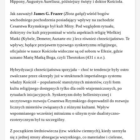
Hippony, Augustyn Aureliusz, późniejszy święty i doktor Kościoła.
Jak zauważył
James G. Frazer
(
Złota gałąź
) wśród bogów
wschodniego pochodzenia posiadający wpływy na zachodzie
Cesarstwa Rzymskiego był kult Mitry. Pod względem rytuału,
doktryny ów kult przypominał w wielu aspektach religię Wielkiej
Matki (Kybele, Demeter, Asztarte etc.) lecz również chrześcijaństwo. Te
wpływy, będące przejawem typowego synkretyzmu religijnego,
oficjalnie w nauce Kościoła widoczne są od soboru w Efezie, gdzie
uznano Marię Matką Boga, czyli Theotokos (431 r. n.e.).
Hybrydyzacji chrześcijaństwa sprzyjała – choć te tendencje były ostro
zwalczane przez okrzepły już w strukturach imperialnego systemu
władzy Kościół – popularność starożytnych misteriów, czyli form
kultu religijnego dostępnych tylko dla osób wtajemniczonych, po
rytuałach inicjacyjnych. Synkretyzm doby hellenistycznej i
szczytowego rozwoju Cesarstwa Rzymskiego doprowadził do rozwoju
licznych misteriów związanych z różnymi kultami. Wpływ
wspomnianego wcześniej mitraizmu o silnym rysie dualistyczno-
ezoterycznym był tu szczególny.
Z początkiem średniowiecza (tzw. wieków ciemnych), kiedy szerzyła
się z jednej strony abnegacja wszystkiego, co materialne i cielesne,