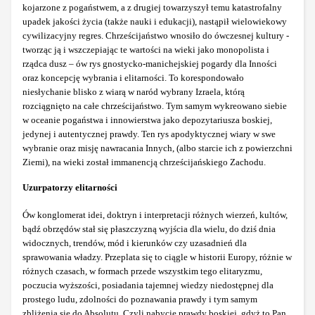
kojarzone z pogaństwem, a z drugiej towarzyszył temu katastrofalny
upadek jakości życia (także nauki i edukacji), nastąpił wielowiekowy
cywilizacyjny regres. Chrześcijaństwo wnosiło do ówczesnej kultury -
tworząc ją i wszczepiając te wartości na wieki jako monopolista i
rządca dusz – ów rys gnostycko-manichejskiej pogardy dla Inności
oraz koncepcję wybrania i elitarności. To korespondowało
niesłychanie blisko z wiarą w naród wybrany Izraela, którą
rozciągnięto na całe chrześcijaństwo. Tym samym wykreowano siebie
w oceanie pogaństwa i innowierstwa jako depozytariusza boskiej,
jedynej i autentycznej prawdy. Ten rys apodyktycznej wiary w swe
wybranie oraz misję nawracania Innych, (albo starcie ich z powierzchni
Ziemi), na wieki został immanencją chrześcijańskiego Zachodu.
Uzurpatorzy elitarności
Ów konglomerat idei, doktryn i interpretacji różnych wierzeń, kultów,
bądź obrzędów stał się płaszczyzną wyjścia dla wielu, do dziś dnia
widocznych, trendów, mód i kierunków czy uzasadnień dla
sprawowania władzy. Przeplata się to ciągle w historii Europy, różnie w
różnych czasach, w formach przede wszystkim tego elitaryzmu,
poczucia wyższości, posiadania tajemnej wiedzy niedostępnej dla
prostego ludu, zdolności do poznawania prawdy i tym samym
zbliżenia się do Absolutu. Czyli nabycie prawdy boskiej, gdyż to Pan