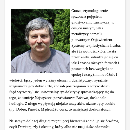
Gnoza, etymologicznie
łączona z pojęciem
gnostycyzmu, zazwyczaj to
coś, co mistycy jak i
metafizycy nazwali
pierwotnym Objawieniem.
Systemy te (niesłychana liczba,
ale i żywotność, która trwała
przez wieki, odradzając się co
jakiś czas w różnych formach i
postaciach bez względu na
epokę i czasy), mimo różnic i
wielości, łączy jeden wyraźny element: dualistyczny, wyraźnie
rozgraniczający dobro i zło, sposób postrzegania rzeczywistości.
Stąd wytworzył się uniwersalny rys doktryny sprowadzający się do
tego, że istnieje Najwyższe, pozaświatowe Bóstwo, doskonałe
i odległe. Z niego wypływają niejako wszystkie, niższe byty boskie
(np. Dobro, Prawda, Mądrość) o coraz to mniejszej doskonałości.
Na samym dole tej długiej zstępującej hierarchii znajduje się Stwórca,
czyli Demiurg, zły i okrutny, który albo nie ma już świadomości