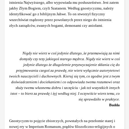
istnienia Najwyższego, albo wypowiada mu posłuszeństwo. Jest zatem
jakby Złym Bogiem, czyli Szatanem. Według gnostycyzmu, należy
identyfikować go z biblijnym Jahwe. To on stworzył fizyczny
wszechświat rządzony przez powołanych przez niego do istnienia
złych zarządców, zwanych bogami, demonami czy aniołami.
Nigdy nie wierz w coś jedynie dlatego, że przemawiają za nimi
domysły czy tezy jakiegoś starego mędrca. Nigdy nie wierz w coś
jedynie dlatego że długoletnie przyzwyczajenie skłania cię do
przyjmowania czegoś za prawdę, nie wierz wyłącznie autorytetowi
twoich nauczycieli i duchownych. Kieruj się tym, co zgodne jest z twym
doświadczeniem i dociekaniem i co odpowiada twemu rozumowi oraz
służy twemu własnemu dobru i szczęściu - jak też wszystkich innych
istot – to bierz za prawdę i żyj według niej. I oczywiście wierz temu, co
się sprawdziło w praktyce.
Budda
Gnostycyzm to pojęcie zbiorczych, powstałych na przełomie starej i
nowej ery w Imperium Romanum, prądów filozoficzno-religijnych o