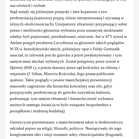
nas oświecił i wybrał.
Stąd wzięły się późniejsze pomysły i idee kojarzone z tzw.
predestynacją (najszerzej pojętą, różnie interpretowaną i używaną w
różnych okolicznościach). Uzurpatorzy elitarności przypisujący sobie
prawo i możliwości głoszenia wybrania poza uznanymi strukturami
władzy byli piętnowani, prześladowani, niszczeni. Już w 475 synod w
Arelate potępił prezbitera Lucydiusza za głoszenie takich poglądów.
W IX w. benedyktyński mnich, późniejszy opat z Fuldy Gottszalk
nauczał, iż człowiek jest do grzechu a priori predestynowany i tym
samym musi słuchać wybranych. Został potępiony przez synod w
Quierzy (849 r.), a potem skazany przez sąd kościelny na chłostę i
więzienie (J. Urban,
Historia Kościoła
). Jego pisma publicznie
spalono. Takie poglądy o jawnie manichejskiej proweniencji
stanowiły zagrożenie dla hierarchii kościelnej oraz elit, gdyż
przypisywały predestynację do grzechu wszystkim ludziom,
podważając tym samym elitarność i hierarchiczność wybrania
możnych tamtego świata (a to było związane bezpośrednio z
porządkiem i strukturą feudalną).
Gnostycyzm przemieszany z manicheizmem także w średniowieczu
odciskał piętno na religii, filozofii, polityce. Nawiązywały do tego
konglomeratu idei i wizji rozmaite sekty chrześcijańskie (bogomili,