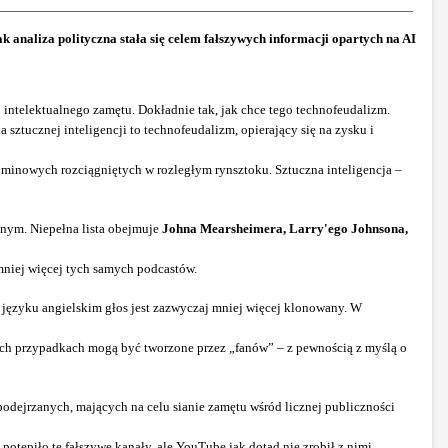
ak analiza polityczna stała się celem fałszywych informacji opartych na AI
go intelektualnego zamętu. Dokładnie tak, jak chce tego technofeudalizm.
sztucznej inteligencji to technofeudalizm, opierający się na zysku i
ól minowych rozciągniętych w rozległym rynsztoku. Sztuczna inteligencja –
znym. Niepełna lista obejmuje
Johna Mearsheimera, Larry'ego Johnsona,
mniej więcej tych samych podcastów.
 języku angielskim głos jest zazwyczaj mniej więcej klonowany. W
rych przypadkach mogą być tworzone przez „fanów” – z pewnością z myślą o
podejrzanych, mających na celu sianie zamętu wśród licznej publiczności
otępiło te fałszywe kanały, ale YouTube jak dotąd nie zrobił z nimi