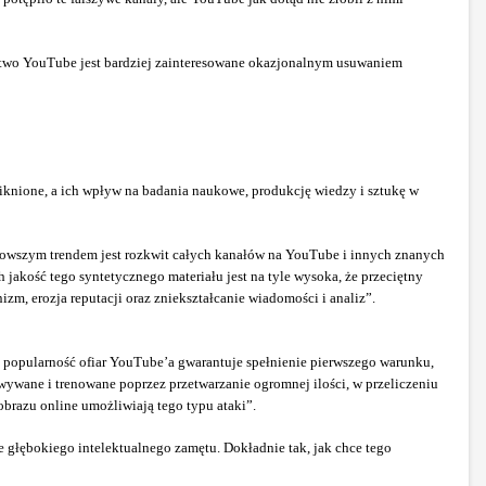
ictwo YouTube jest bardziej zainteresowane okazjonalnym usuwaniem
iknione, a ich wpływ na badania naukowe, produkcję wiedzy i sztukę w
jnowszym trendem jest rozkwit całych kanałów na YouTube i innych znanych
jakość tego syntetycznego materiału jest na tyle wysoka, że przeciętny
izm, erozja reputacji oraz zniekształcanie wiadomości i analiz”.
 popularność ofiar YouTube’a gwarantuje spełnienie pierwszego warunku,
wane i trenowane poprzez przetwarzanie ogromnej ilości, w przeliczeniu
 obrazu online umożliwiają tego typu ataki”.
nie głębokiego intelektualnego zamętu. Dokładnie tak, jak chce tego