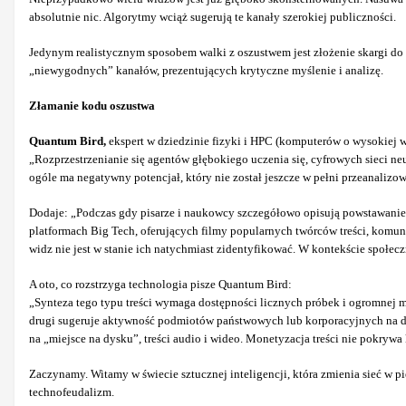
absolutnie nic. Algorytmy wciąż sugerują te kanały szerokiej publiczności.
Jedynym realistycznym sposobem walki z oszustwem jest złożenie skargi do
„niewygodnych” kanałów, prezentujących krytyczne myślenie i analizę.
Złamanie kodu oszustwa
Quantum Bird,
ekspert w dziedzinie fizyki i HPC (komputerów o wysokiej 
„Rozprzestrzenianie się agentów głębokiego uczenia się, cyfrowych sieci n
ogóle ma negatywny potencjał, który nie został jeszcze w pełni przeanalizo
Dodaje: „Podczas gdy pisarze i naukowcy szczegółowo opisują powstawanie 
platformach Big Tech, oferujących filmy popularnych twórców treści, komun
widz nie jest w stanie ich natychmiast zidentyfikować. W kontekście społecz
A oto, co rozstrzyga technologia pisze Quantum Bird:
„Synteza tego typu treści wymaga dostępności licznych próbek i ogromnej 
drugi sugeruje aktywność podmiotów państwowych lub korporacyjnych na du
na „miejsce na dysku”, treści audio i wideo. Monetyzacja treści nie pokrywa 
Zaczynamy. Witamy w świecie sztucznej inteligencji, która zmienia sieć w pie
technofeudalizm.