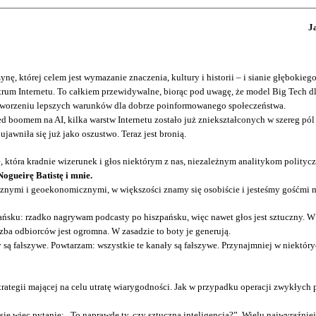
J
ynę, której celem jest wymazanie znaczenia, kultury i historii – i sianie głębokie
rum Internetu. To całkiem przewidywalne, biorąc pod uwagę, że model Big Tech dla 
 i tworzeniu lepszych warunków dla dobrze poinformowanego społeczeństwa.
rzed boomem na AI, kilka warstw Internetu zostało już zniekształconych w szereg p
awniła się już jako oszustwo. Teraz jest bronią.
 która kradnie wizerunek i głos niektórym z nas, niezależnym analitykom polityc
ogueirę Batistę i mnie.
cznymi i geoekonomicznymi, w większości znamy się osobiście i jesteśmy gośćmi 
ańsku: rzadko nagrywam podcasty po hiszpańsku, więc nawet głos jest sztuczny. W
zba odbiorców jest ogromna. W zasadzie to boty je generują.
 są fałszywe. Powtarzam: wszystkie te kanały są fałszywe. Przynajmniej w niektó
trategii mającej na celu utratę wiarygodności. Jak w przypadku operacji zwykłych 
więc pytanie: „To naprawdę ty, czy sztuczna inteligencja?”. Wielu najwyraźniej p