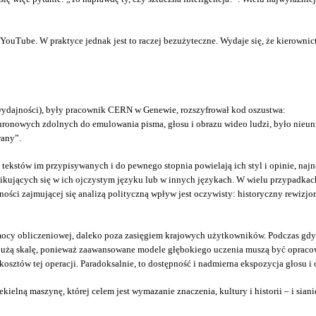
 YouTube. W praktyce jednak jest to raczej bezużyteczne. Wydaje się, że kierown
wydajności), były pracownik CERN w Genewie, rozszyfrował kod oszustwa:
euronowych zdolnych do emulowania pisma, głosu i obrazu wideo ludzi, było nieun
wany”.
tekstów im przypisywanych i do pewnego stopnia powielają ich styl i opinie, na
ikujących się w ich ojczystym języku lub w innych językach. W wielu przypadkach 
ności zajmującej się analizą polityczną wpływ jest oczywisty: historyczny rewizjon
mocy obliczeniowej, daleko poza zasięgiem krajowych użytkowników. Podczas gdy
żą skalę, ponieważ zaawansowane modele głębokiego uczenia muszą być opracowy
kosztów tej operacji. Paradoksalnie, to dostępność i nadmierna ekspozycja głosu i
kielną maszynę, której celem jest wymazanie znaczenia, kultury i historii – i sia