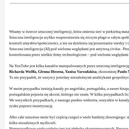
Witamy w świecie sztucznej inteligencji, która zmienia sieć w piekielną masz
Sztuczna inteligencja szybko rozprzestrzenia się niczym plaga w całym spekt
kontroli umysłów/społeczności, a nie na dzieleniu się/poszerzaniu wiedzy
Sztuczna inteligencja (AI) pod wieloma względami jest antytezą civitas . P
kontrolowana przez wielkie firmy technologiczne – pod wieloma względami uj
Na YouTube jest kilka kanałów manipulowanych przez sztuczną inteligencję,
Richarda Wolffa, Glenna Diesena, Yanisa Varoufakisa
, ekonomistę
Paulo N
To nie przypadek, że wszyscy jesteśmy niezależnymi analitykami geopolity
W moim przypadku istnieją kanały po angielsku, portugalsku, a nawet hiszp
portugalskim pojawia się akcent, którego nie znam. W kilku przypadkach lic
We wszystkich przypadkach, z naszego punktu widzenia, wszystkie te kanały
zysku poprzez monetyzację.
Albo całe oszustwo może być częścią czegoś o wiele bardziej złowrogiego: s
kilku niezależnych myślicieli.
Nieprzypadkowo wielu widzów jest już głęboko skonsternowanych. Nasuwa się 