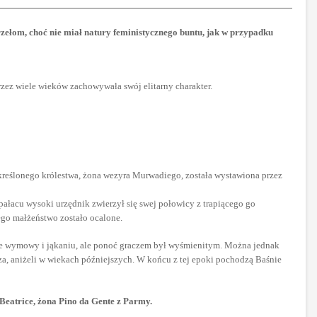
rzełom, choć nie miał natury feministycznego buntu, jak w przypadku
rzez wiele wieków zachowywała swój elitarny charakter.
kreślonego królestwa, żona wezyra Murwadiego, została wystawiona przez
ałacu wysoki urzędnik zwierzył się swej połowicy z trapiącego go
jego małżeństwo zostało ocalone.
ie wymowy i jąkaniu, ale ponoć graczem był wyśmienitym. Można jednak
a, aniżeli w wiekach późniejszych. W końcu z tej epoki pochodzą Baśnie
 Beatrice, żona Pino da Gente z Parmy.