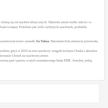
 różnią się od szachów klasycznych. Odniosła zatem wielki sukces i w
uala Lumpur. Podobnie jak wiele wybitnych szachistek, poślubiła
a szachowym tronie zasiadła
Xu Yuhua.
Natomiast była mistrzyni przeniosła
 tytułem, gdyż w 2010 na tron szachowy wstąpiła kolejna Chinka i aktualna
anowanie Chinek na szachowej arenie.
trzostwa pań i panów, w myśl sztandarowego hasła FIDE: Jesteśmy jedną