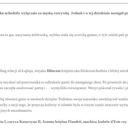
u uchodziły wyłącznie za męską rozrywkę. Jednak i w tej dziedzinie nastąpił p
a ta gra, nazywana królewską, szybko stała się uciechą gminu, o tyle wśród pań p
ug relacji al-Lajlaja, niejaka
Diluram
księżniczka bliskowschodnia z bliżej nieo
uzyskać od przeciwnika to odłożenie partii do następnego dnia. Po powrocie do p
losu zaczęła analizować partię i … wymyśliła rozwiązanie. Wezyr pokonał rywala i 
jlaj również ginie w mrokach dziejów. Podobno swoje nazwisko zawdzięczał wadz
by z racji tego, że pozycja kobiety w islamie była w owym czasie znacznie wyższ
oksyjnych muzułmanów.
ta I, caryca Katarzyna II, Joanna księżna Flandrii, markiza Izabela d’Este czy