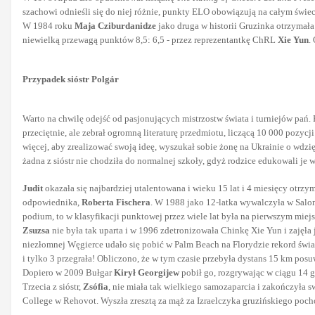
szachowi odnieśli się do niej różnie, punkty ELO obowiązują na całym świec
W 1984 roku
Maja Cziburdanidze
jako druga w historii Gruzinka otrzymała
niewielką przewagą punktów 8,5: 6,5 - przez reprezentantkę ChRL
Xie Yun
.
Przypadek sióstr Polgár
Warto na chwilę odejść od pasjonujących mistrzostw świata i turniejów pań. 
przeciętnie, ale zebrał ogromną literaturę przedmiotu, liczącą 10 000 pozyc
więcej, aby zrealizować swoją ideę, wyszukał sobie żonę na Ukrainie o wdzię
żadna z sióstr nie chodziła do normalnej szkoły, gdyż rodzice edukowali j
Judit
okazała się najbardziej utalentowana i wieku 15 lat i 4 miesięcy otr
odpowiednika,
Roberta Fischera
. W 1988 jako 12-latka wywalczyła w Salon
podium, to w klasyfikacji punktowej przez wiele lat była na pierwszym miejs
Zsuzsa
nie była tak uparta i w 1996 zdetronizowała Chinkę Xie Yun i zajęła
niezłomnej Węgierce udało się pobić w Palm Beach na Florydzie rekord świat
i tylko 3 przegrała! Obliczono, że w tym czasie przebyła dystans 15 km pos
Dopiero w 2009 Bułgar
Kirył Georgijew
pobił go, rozgrywając w ciągu 14 g
Trzecia z sióstr,
Zsófia
, nie miała tak wielkiego samozaparcia i zakończyła s
College w Rehovot. Wyszła zresztą za mąż za Izraelczyka gruzińskiego poch