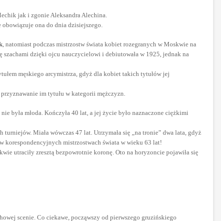
chik jak i zgonie Aleksandra Alechina.
e obowiązuje ona do dnia dzisiejszego.
k
, natomiast podczas mistrzostw świata kobiet rozegranych w Moskwie na
ię szachami dzięki ojcu nauczycielowi i debiutowała w 1925, jednak na
ułem męskiego arcymistrza, gdyż dla kobiet takich tytułów jej
 przyznawanie im tytułu w kategorii mężczyzn.
ie była młoda. Kończyła 40 lat, a jej życie było naznaczone ciężkimi
urniejów. Miała wówczas 47 lat. Utrzymała się „na tronie” dwa lata, gdyż
w korespondencyjnych mistrzostwach świata w wieku 63 lat!
ie utraciły zresztą bezpowrotnie koronę. Oto na horyzoncie pojawiła się
chowej scenie. Co ciekawe, począwszy od pierwszego gruzińskiego