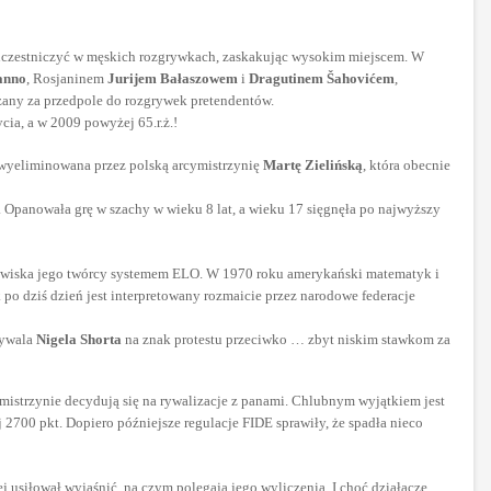
ła uczestniczyć w męskich rozgrywkach, zaskakując wysokim miejscem. W
anno
, Rosjaninem
Jurijem Bałaszowem
i
Dragutinem Šahovićem
,
ważany za przedpole do rozgrywek pretendentów.
ia, a w 2009 powyżej 65.r.ż.!
a wyeliminowana przez polską arcymistrzynię
Martę Zielińską
, która obecnie
 Opanowała grę w szachy w wieku 8 lat, a wieku 17 sięgnęła po najwyższy
azwiska jego twórcy systemem ELO. W 1970 roku amerykański matematyk i
o dziś dzień jest interpretowany rozmaicie przez narodowe federacje
rywala
Nigela Shorta
na znak protestu przeciwko … zbyt niskim stawkom za
cymistrzynie decydują się na rywalizacje z panami. Chlubnym wyjątkiem jest
 2700 pkt. Dopiero późniejsze regulacje FIDE sprawiły, że spadła nieco
j usiłował wyjaśnić, na czym polegają jego wyliczenia. I choć działacze