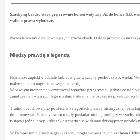
Szachy są bardzo starą grą i równie konserwatywną. Aż do końca XIX wiek
walki o prawa wyborcze.
Niewiele wiemy o najdawniejszych szachistkach. O ile w przypadku mężczyzn
Między prawdą a legendą
Najstarsze zapiski o udziale kobiet w grze w szachy pochodzą z X wieku. Wedł
małżonka jako nagroda za wygraną partię.
W pewnym momencie wezyr zaczął wyraźnie przegrywać i jedyne co udało się 
zmartwienia i wizji rychłego rozstania, ale ona nie bacząc na przeciwności 
Trudno ocenić ową przypowieść w kategoriach prawdy historycznej. Sam La
domniemywać, że damy dworu mogły posiadać umiejętność gry w szachy, choć
tysiąca i jednej nocy, które tak niechętnie są widziane dzisiaj przez ortod
W Europie umiejętnością gry w szachy mogła się poszczycić
królowa Elżbie