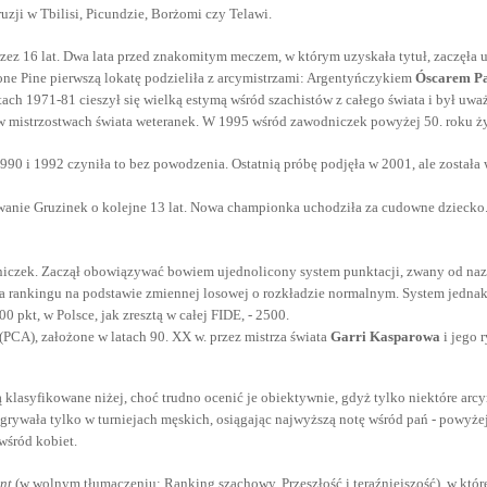
uzji w Tbilisi, Picundzie, Borżomi czy Telawi.
 przez 16 lat. Dwa lata przed znakomitym meczem, w którym uzyskała tytuł, zaczę
Lone Pine pierwszą lokatę podzieliła z arcymistrzami: Argentyńczykiem
Óscarem P
atach 1971-81 cieszył się wielką estymą wśród szachistów z całego świata i był u
w mistrzostwach świata weteranek. W 1995 wśród zawodniczek powyżej 50. roku życ
990 i 1992 czyniła to bez powodzenia. Ostatnią próbę podjęła w 2001, ale został
owanie Gruzinek o kolejne 13 lat. Nowa championka uchodziła za cudowne dziecko.
dniczek. Zaczął obowiązywać bowiem ujednolicony system punktacji, zwany od n
 rankingu na podstawie zmiennej losowej o rozkładzie normalnym. System jednak p
pkt, w Polsce, jak zresztą w całej FIDE, - 2500.
CA), założone w latach 90. XX w. przez mistrza świata
Garri Kasparowa
i jego 
są klasyfikowane niżej, choć trudno ocenić je obiektywnie, gdyż tylko niektóre ar
 grywała tylko w turniejach męskich, osiągając najwyższą notę wśród pań - powyżej
wśród kobiet.
nt
(w wolnym tłumaczeniu: Ranking szachowy. Przeszłość i teraźniejszość), w które