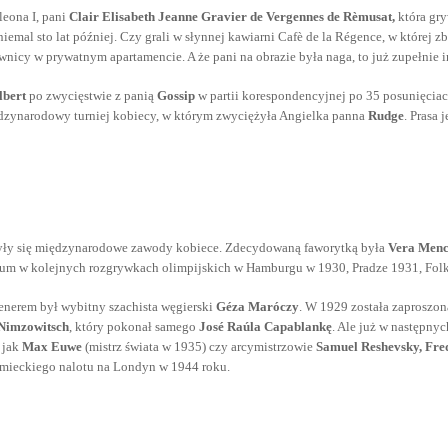
eona I, pani
Clair Elisabeth Jeanne Gravier de Vergennes de Rèmusat,
która gry
niemal sto lat później. Czy grali w słynnej kawiarni Cafè de la Régence, w której
ownicy w prywatnym apartamencie. A że pani na obrazie była naga, to już zupełnie
lbert
po zwycięstwie z panią
Gossip
w partii korespondencyjnej po 35 posunięciac
ędzynarodowy turniej kobiecy, w którym zwyciężyła Angielka panna
Rudge
. Prasa
były się międzynarodowe zawody kobiece. Zdecydowaną faworytką była
Vera Menc
um w kolejnych rozgrywkach olimpijskich w Hamburgu w 1930, Pradze 1931, Folk
trenerem był wybitny szachista węgierski
Géza Maróczy
. W 1929 została zaproszona
Nimzowitsch
, który pokonał samego
José Raúla Capablankę
. Ale już w następny
 jak
Max Euwe
(mistrz świata w 1935) czy arcymistrzowie
Samuel Reshevsky, Fred
iemieckiego nalotu na Londyn w 1944 roku.