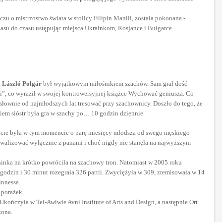
zu o mistrzostwo świata w stolicy Filipin Manili, została pokonana -
su do czasu ustępując miejsca Ukrainkom, Rosjance i Bułgarce.
.
László Polgár
był wyjątkowym miłośnikiem szachów. Sam grał dość
dzi”, co wyraził w swojej kontrowersyjnej książce Wychować geniusza. Co
osłownie od najmłodszych lat tresować przy szachownicy. Doszło do tego, że
iem sióstr była gra w szachy po… 10 godzin dziennie.
nowicie była w tym momencie o parę miesięcy młodsza od swego męskiego
ywalizować wyłącznie z panami i choć nigdy nie stanęła na najwyższym
 Chinka na krótko powróciła na szachowy tron. Natomiast w 2005 roku
 godzin i 30 minut rozegrała 326 partii. Zwyciężyła w 309, zremisowała w 14
innessa.
 porażek.
Ukończyła w Tel-Awiwie Avni Institute of Arts and Design, a następnie Ort
zona.