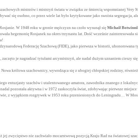
szachowych mistrzów i mistrzyń świata w związku ze śmiercią wspomnianej Very Me
ywać się osobno, co przez wiele lat było krytykowane jako swoista segregacja, al
Rosjanie. W 1948 roku w gronie mężczyzn na czoło wysunął się
Michaił Botwinni
kowała hegemonię Rosjanek na okres trzynastu lat. Dość wcześnie zainteresowała s
a!
ynarodową Federację Szachową (FIDE), jako pierwsza w historii, uhonorowana tyt
 zaczęto je nagradzać tytułami arcymistrzyń, ale nadal dużym uznaniem cieszy się
Nowa królowa szachownicy, wywodząca się z ubogiej chłopskiej rodziny, również n
go entuzjasty szachów i utalentowanego amatora, zawodnika znanego z lokalnych t
al pozostała aktywna i w 1972 zaskoczyła świat, zdobywając pierwsze miejsce 
kwie, z wyjątkiem rozgrywek w 1953 roku przeniesionych do Leningradu…
W Moskw
eż jej zwycięstwo nie zachwiało mocarstwową pozycją Kraju Rad na światowej sza