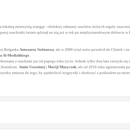
lokalną mistrzynią xiangqi - chińskiej odmiany szachów, których reguły znacznie
szej szachistki świata spłynął na nią już w rok po międzynarodowym debiucie w K
 jej Bułgarka
Antoaneta Stefanowa
, ale w 2006 tytuł znów powrócił do Chinek i n
 Al-Modiahkiego
.
beznana z szachami już od piątego roku życia. Jednak tylko dwa lata cieszyła się
 Ukrainkom:
Annie Uszeninej
i
Mariji Muzyczuk
, ale od 2016 roku ugruntowała p
 wszystko zmierza do tego, by ujednolicić rozgrywki i skończyć z podziałem na mis