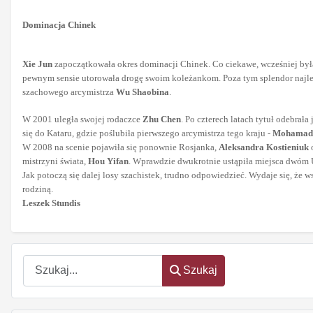
Dominacja Chinek
Xie Jun
zapoczątkowała okres dominacji Chinek. Co ciekawe, wcześniej była 
pewnym sensie utorowała drogę swoim koleżankom. Poza tym splendor najlep
szachowego arcymistrza
Wu Shaobina
.
W 2001 uległa swojej rodaczce
Zhu Chen
. Po czterech latach tytuł odebrała
się do Kataru, gdzie poślubiła pierwszego arcymistrza tego kraju -
Mohamada
W 2008 na scenie pojawiła się ponownie Rosjanka,
Aleksandra Kostieniuk
o
mistrzyni świata,
Hou Yifan
. Wprawdzie dwukrotnie ustąpiła miejsca dwóm
Jak potoczą się dalej losy szachistek, trudno odpowiedzieć. Wydaje się, że
rodziną.
Leszek Stundis
Szukaj
Szukaj