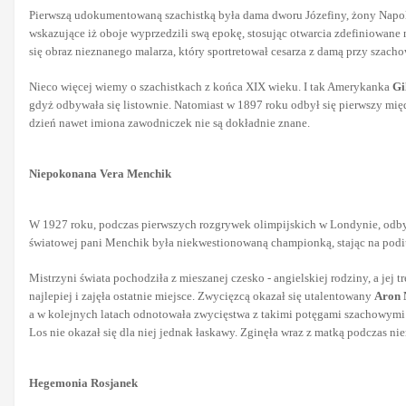
Pierwszą udokumentowaną szachistką była dama dworu Józefiny, żony Napol
wskazujące iż oboje wyprzedzili swą epokę, stosując otwarcia zdefiniowane 
się obraz nieznanego malarza, który sportretował cesarza z damą przy szach
Nieco więcej wiemy o szachistkach z końca XIX wieku. I tak Amerykanka
Gi
gdyż odbywała się listownie. Natomiast w 1897 roku odbył się pierwszy mi
dzień nawet imiona zawodniczek nie są dokładnie znane.
Niepokonana Vera Menchik
W 1927 roku, podczas pierwszych rozgrywek olimpijskich w Londynie, od
światowej pani Menchik była niekwestionowaną championką, stając na podi
Mistrzyni świata pochodziła z mieszanej czesko - angielskiej rodziny, a jej 
najlepiej i zajęła ostatnie miejsce. Zwycięzcą okazał się utalentowany
Aron 
a w kolejnych latach odnotowała zwycięstwa z takimi potęgami szachowymi
Los nie okazał się dla niej jednak łaskawy. Zginęła wraz z matką podczas n
Hegemonia Rosjanek