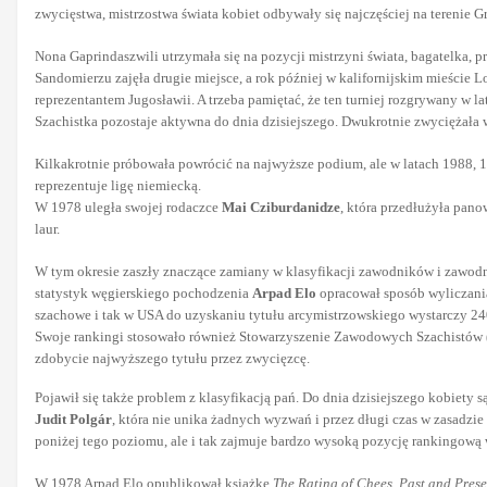
zwycięstwa, mistrzostwa świata kobiet odbywały się najczęściej na terenie Gr
Nona Gaprindaszwili utrzymała się na pozycji mistrzyni świata, bagatelka,
Sandomierzu zajęła drugie miejsce, a rok później w kalifornijskim mieście 
reprezentantem Jugosławii. A trzeba pamiętać, że ten turniej rozgrywany w l
Szachistka pozostaje aktywna do dnia dzisiejszego. Dwukrotnie zwyciężała 
Kilkakrotnie próbowała powrócić na najwyższe podium, ale w latach 1988, 1
reprezentuje ligę niemiecką.
W 1978 uległa swojej rodaczce
Mai Cziburdanidze
, która przedłużyła pan
laur.
W tym okresie zaszły znaczące zamiany w klasyfikacji zawodników i zawo
statystyk węgierskiego pochodzenia
Arpad Elo
opracował sposób wyliczania
szachowe i tak w USA do uzyskaniu tytułu arcymistrzowskiego wystarczy 2400 
Swoje rankingi stosowało również Stowarzyszenie Zawodowych Szachistów (P
zdobycie najwyższego tytułu przez zwycięzcę.
Pojawił się także problem z klasyfikacją pań. Do dnia dzisiejszego kobiety 
Judit Polgár
, która nie unika żadnych wyzwań i przez długi czas w zasadzie
poniżej tego poziomu, ale i tak zajmuje bardzo wysoką pozycję rankingową 
W 1978 Arpad Elo opublikował książkę
The Rating of Chees
.
Past and Prese