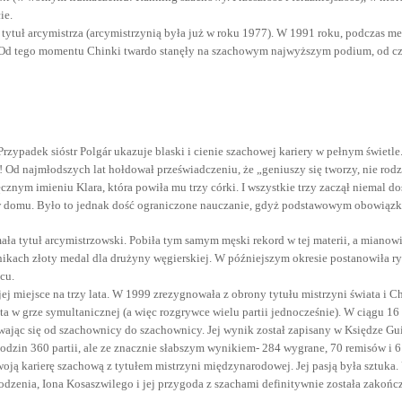
ie.
 tytuł arcymistrza (arcymistrzynią była już w roku 1977). W 1991 roku, podczas mec
 Od tego momentu Chinki twardo stanęły na szachowym najwyższym podium, od cza
Przypadek sióstr Polgár ukazuje blaski i cienie szachowej kariery w pełnym świetle
ji! Od najmłodszych lat hołdował przeświadczeniu, że „geniuszy się tworzy, nie ro
cznym imieniu Klara, która powiła mu trzy córki. I wszystkie trzy zaczął niemal d
e w domu. Było to jednak dość ograniczone nauczanie, gdyż podstawowym obowiązk
zymała tytuł arcymistrzowski. Pobiła tym samym męski rekord w tej materii, a mia
ikach złoty medal dla drużyny węgierskiej. W późniejszym okresie postanowiła r
cu.
 jej miejsce na trzy lata. W 1999 zrezygnowała z obrony tytułu mistrzyni świata i
a w grze symultanicznej (a więc rozgrywce wielu partii jednocześnie). W ciągu 16
uwając się od szachownicy do szachownicy. Jej wynik został zapisany w Księdze Gu
odzin 360 partii, ale ze znacznie słabszym wynikiem- 284 wygrane, 70 remisów i 6
woją karierę szachową z tytułem mistrzyni międzynarodowej. Jej pasją była sztuka. 
odzenia, Iona Kosaszwilego i jej przygoda z szachami definitywnie została zakońc