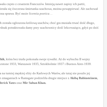
wała często z cesarzem Francuzów. Istnieją nawet zapisy ich partii,
 zbierała się ówczesna śmietanka szachowa, można powątpiewać. Ale zachował
 inna sprawa. Być może
licentia poetica
…
h została ogłoszona królową szachów, choć gra musiała trwać dość długo,
 jednak potraktowała damy przy szachownicy dość lekceważąco, gdyż po dziś
hik
, która bez trudu pokonała swoje rywalki. Aż do wybuchu II wojny
estone 1933, Warszawie 1935, Sztokholmie 1937 i Buenos Aires 1939.
 na turniej męskiej elity do Karlowych Warów, ale tutaj nie poszło jej
ch zmaganiach w Ramsgate podzieliła drugie miejsce z
Akibą Rubinsteinem
,
erick Yates
oraz
Mir Sultan Khan.