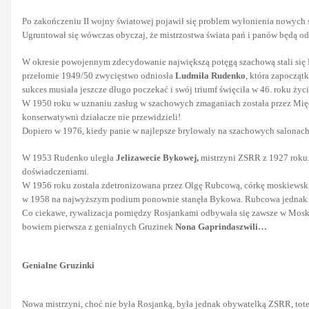
Po zakończeniu II wojny światowej pojawił się problem wyłonienia nowych 
Ugruntował się wówczas obyczaj, że mistrzostwa świata pań i panów będą odb
W okresie powojennym zdecydowanie największą potęgą szachową stali się 
przełomie 1949/50 zwycięstwo odniosła
Ludmiła Rudenko
, która zapocząt
sukces musiała jeszcze długo poczekać i swój triumf święciła w 46. roku życi
W 1950 roku w uznaniu zasług w szachowych zmaganiach została przez Międz
konserwatywni działacze nie przewidzieli!
Dopiero w 1976, kiedy panie w najlepsze brylowały na szachowych salonach,
W 1953 Rudenko uległa
Jelizawecie Bykowej,
mistrzyni ZSRR z 1927 roku. 
doświadczeniami.
W 1956 roku została zdetronizowana przez Olgę Rubcową, córkę moskiewskie
w 1958 na najwyższym podium ponownie stanęła Bykowa. Rubcowa jednak nad
Co ciekawe, rywalizacja pomiędzy Rosjankami odbywała się zawsze w Mos
bowiem pierwsza z genialnych Gruzinek
Nona Gaprindaszwili…
Genialne Gruzinki
Nowa mistrzyni, choć nie była Rosjanką, była jednak obywatelką ZSRR, tot