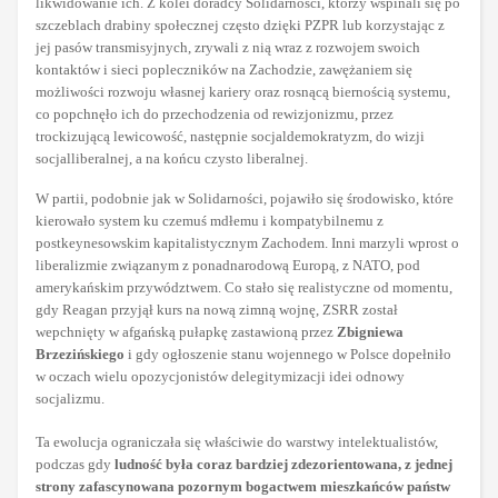
likwidowanie ich. Z kolei doradcy Solidarności, którzy wspinali się po
szczeblach drabiny społecznej często dzięki PZPR lub korzystając z
jej pasów transmisyjnych, zrywali z nią wraz z rozwojem swoich
kontaktów i sieci popleczników na Zachodzie, zawężaniem się
możliwości rozwoju własnej kariery oraz rosnącą biernością systemu,
co popchnęło ich do przechodzenia od rewizjonizmu, przez
trockizującą lewicowość, następnie socjaldemokratyzm, do wizji
socjalliberalnej, a na końcu czysto liberalnej.
W partii, podobnie jak w Solidarności, pojawiło się środowisko, które
kierowało system ku czemuś mdłemu i kompatybilnemu z
postkeynesowskim kapitalistycznym Zachodem. Inni marzyli wprost o
liberalizmie związanym z ponadnarodową Europą, z NATO, pod
amerykańskim przywództwem. Co stało się realistyczne od momentu,
gdy Reagan przyjął kurs na nową zimną wojnę, ZSRR został
wepchnięty w afgańską pułapkę zastawioną przez
Zbigniewa
Brzezińskiego
i gdy ogłoszenie stanu wojennego w Polsce dopełniło
w oczach wielu opozycjonistów delegitymizacji idei odnowy
socjalizmu.
Ta ewolucja ograniczała się właściwie do warstwy intelektualistów,
podczas gdy
ludność była coraz bardziej zdezorientowana, z jednej
strony zafascynowana pozornym bogactwem mieszkańców państw