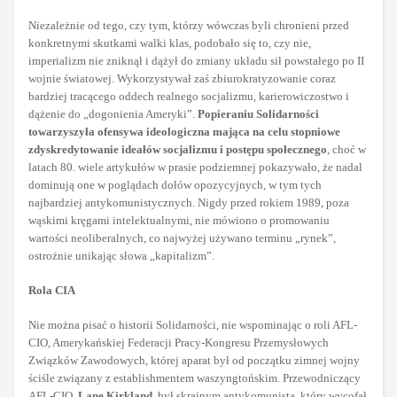
Niezależnie od tego, czy tym, którzy wówczas byli chronieni przed
konkretnymi skutkami walki klas, podobało się to, czy nie,
imperializm nie zniknął i dążył do zmiany układu sił powstałego po II
wojnie światowej. Wykorzystywał zaś zbiurokratyzowanie coraz
bardziej tracącego oddech realnego socjalizmu, karierowiczostwo i
dążenie do „dogonienia Ameryki”.
Popieraniu Solidarności
towarzyszyła ofensywa ideologiczna mająca na celu stopniowe
zdyskredytowanie ideałów socjalizmu i postępu społecznego
, choć w
latach 80. wiele artykułów w prasie podziemnej pokazywało, że nadal
dominują one w poglądach dołów opozycyjnych, w tym tych
najbardziej antykomunistycznych. Nigdy przed rokiem 1989, poza
wąskimi kręgami intelektualnymi, nie mówiono o promowaniu
wartości neoliberalnych, co najwyżej używano terminu „rynek”,
ostrożnie unikając słowa „kapitalizm”.
Rola CIA
Nie można pisać o historii Solidarności, nie wspominając o roli AFL-
CIO, Amerykańskiej Federacji Pracy-Kongresu Przemysłowych
Związków Zawodowych, której aparat był od początku zimnej wojny
ściśle związany z establishmentem waszyngtońskim. Przewodniczący
AFL-CIO,
Lane Kirkland
, był skrajnym antykomunistą, który wycofał