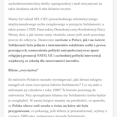
zachodnioniemieckiej służby szpiegowskiej i miał otrzymywać na
takie działania około 6 mln dolarów rocznie.
Ważny był udział AFL-CIO i prozachodniego reformistycznego
międzynarodowego ruchu związkowego w przejęciu Solidarności, a
także pomoc CFDT, Francuskiej Demokratycznej Konfederacji Pracy.
Wiemy dziś, o jak istotne sumy chodziło, nawet jeśli wiele pozostaje
jeszcze do odkrycia. Ostatecznie
zarówno w Polsce, jak i na świecie
Solidarność była jednym z instrumentów osłabienia walki o prawa
pracujących, wzmocnienia polityki antyspołecznej oraz quasi-
religijnej promocji NATO, UE i zachodniej polityki interwencji
wojskowej, ze szkodą dla suwerenności narodów.
Bilans „zwycięstwa”
Ile milionów Polaków musiało wyemigrować, jaki drenaż mózgów
nastąpił od czasu zwycięstwa liderów Solidarności? I co się stało z
milionami jej członków z roku 1980? Te kwestie pozostają do
omówienia. Przy sporządzaniu bilansu ery Solidarności trzeba będzie
je uwzględnić. W naszej książce staramy się prześledzić, co sprawiło,
że
Polska wbrew woli weszła w świat, na który nie była
przygotowana
, co pokazują, jeśli dobrze je przeanalizować, wybory z
czerwca 1989 roku, podważające legendę Solidarności.