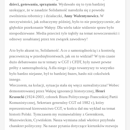
dzieci, gotowania, sprzątania
. Wydawało się to tym bardziej
szokujące, że w zasadzie Solidarność narodziła się z powodu
zwolnienia robotnicy i działaczki,
Anny Walentynowicz.
W
rzeczywistości, jak zobaczymy później, było to nie przejęzyczenie, ale
głębokie przekonanie Wałęsy.
Dla wielu takie widzenie spraw było
niespodziewane. Media przecież tyle trąbiły na temat nowoczesności i
odnowy uosabianej przez ten związek zawodowy!
A to było akurat to, Solidarność. A co z samorządnością i z kontrolą
pracowniczą w przedsiębiorstwach, jak on to widział? W tym czasie
dużo debatowano na te tematy w CGT i CFDT, były nawet pewne
próby z samorządnością. A dla niego i jego towarzyszy to wszystko
było bardzo niejasne, był to bardziej frazes, hasło niż cokolwiek
innego.
Wieczorem, na kolacji, sytuacja stała się wręcz surrealistyczna! Wobec
demonstrowanej przez Wałęsę ignorancji historycznej,
Henri
Krasucki
(1924-2003, członek Biura Politycznego Francuskiej Partii
Komunistycznej, Sekretarz generalny CGT od 1982 r.), który
reprezentował kierownictwo CGT, w końcu dał mu wykład na temat
historii Polski. Tymczasem my rozmawialiśmy z Geremkiem,
Mazowieckim, Cywińskim. Nasza wymiana zdań wkrótce przybrała
charakter polityczny. Na nasze pytania dotyczące kierunków rozwoju