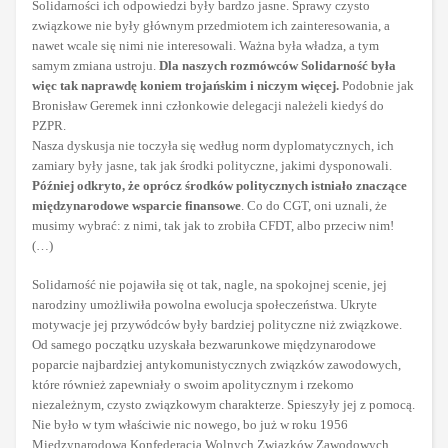
Solidarności ich odpowiedzi były bardzo jasne. Sprawy czysto
związkowe nie były głównym przedmiotem ich zainteresowania, a
nawet wcale się nimi nie interesowali. Ważna była władza, a tym
samym zmiana ustroju.
Dla naszych rozmówców Solidarność była
więc tak naprawdę koniem trojańskim i niczym więcej.
Podobnie jak
Bronisław Geremek inni członkowie delegacji należeli kiedyś do
PZPR.
Nasza dyskusja nie toczyła się według norm dyplomatycznych, ich
zamiary były jasne, tak jak środki polityczne, jakimi dysponowali.
Później odkryto, że oprócz środków politycznych istniało znaczące
międzynarodowe wsparcie finansowe
. Co do CGT, oni uznali, że
musimy wybrać: z nimi, tak jak to zrobiła CFDT, albo przeciw nim!
(…)
Solidarność nie pojawiła się ot tak, nagle, na spokojnej scenie, jej
narodziny umożliwiła powolna ewolucja społeczeństwa. Ukryte
motywacje jej przywódców były bardziej polityczne niż związkowe.
Od samego początku uzyskała bezwarunkowe międzynarodowe
poparcie najbardziej antykomunistycznych związków zawodowych,
które również zapewniały o swoim apolitycznym i rzekomo
niezależnym, czysto związkowym charakterze. Spieszyły jej z pomocą.
Nie było w tym właściwie nic nowego, bo już w roku 1956
Międzynarodowa Konfederacja Wolnych Związków Zawodowych