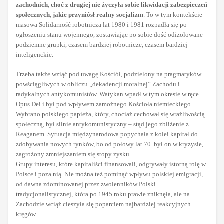
zachodnich, choć z drugiej nie życzyła sobie likwidacji zabezpieczeń
społecznych, jakie przyniósł realny socjalizm
. To w tym kontekście
masowa Solidarność robotnicza lat 1980 i 1981 rozpadła się po
ogłoszeniu stanu wojennego, zostawiając po sobie dość odizolowane
podziemne grupki, czasem bardziej robotnicze, czasem bardziej
inteligenckie.
Trzeba także wziąć pod uwagę Kościół, podzielony na pragmatyków
powściągliwych w obliczu „dekadencji moralnej” Zachodu i
radykalnych antykomunistów. Watykan wpadł w tym okresie w ręce
Opus Dei i był pod wpływem zamożnego Kościoła niemieckiego.
Wybrano polskiego papieża, który, chociaż cechował się wrażliwością
społeczną, był silnie antykomunistyczny – stąd jego zbliżenie z
Reaganem. Sytuacja międzynarodowa popychała z kolei kapitał do
zdobywania nowych rynków, bo od połowy lat 70. był on w kryzysie,
zagrożony zmniejszaniem się stopy zysku.
Grupy interesu, które kapitaliści finansowali, odgrywały istotną rolę w
Polsce i poza nią. Nie można też pominąć wpływu polskiej emigracji,
od dawna zdominowanej przez zwolenników Polski
tradycjonalistycznej, która po 1945 roku prawie zniknęła, ale na
Zachodzie wciąż cieszyła się poparciem najbardziej reakcyjnych
kręgów.