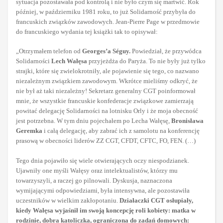
sytuacja pozostawała pod kontrolą i nie było czym się martwić. Rok
później, w październiku 1981 roku, to już Solidarność przybyła do
francuskich związków zawodowych. Jean-Pierre Page w przedmowie
do francuskiego wydania tej książki tak to opisywał:
„Otrzymałem telefon od
Georges’a Séguy.
Powiedział, że przywódca
Solidarności
Lech Wałęsa
przyjeżdża do Paryża. To nie były już tylko
strajki, które się zwielokrotniły, ale pojawienie się tego, co nazwano
niezależnym związkiem zawodowym. Wkrótce mieliśmy odkryć, że
nie był aż taki niezależny! Sekretarz generalny CGT poinformował
mnie, że wszystkie francuskie konfederacje związkowe zamierzają
powitać delegację Solidarności na lotnisku Orly i że moja obecność
jest potrzebna. W tym dniu pojechałem po Lecha Wałęsę,
Bronisława
Geremka
i całą delegację, aby zabrać ich z samolotu na konferencję
prasową w obecności liderów ZZ CGT, CFDT, CFTC, FO, FEN. (…)
Tego dnia pojawiło się wiele otwierających oczy niespodzianek.
Ujawniły one myśli Wałęsy oraz intelektualistów, którzy mu
towarzyszyli, a raczej go pilnowali. Dyskusja, naznaczona
wymijającymi odpowiedziami, była intensywna, ale pozostawiła
uczestników w wielkim zakłopotaniu.
Działaczki CGT osłupiały,
kiedy Wałęsa wyjaśnił im swoją koncepcję roli kobiety: matka w
rodzinie, dobra katoliczka, ograniczona do zadań domowych: