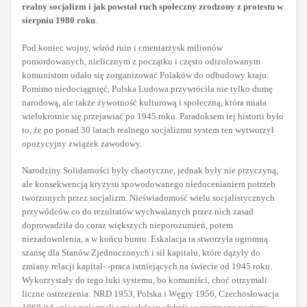
realny socjalizm i jak powstał ruch społeczny zrodzony z protestu w
sierpniu 1980 roku
.
Pod koniec wojny, wśród ruin i cmentarzysk milionów
pomordowanych, nielicznym z początku i często odizolowanym
komunistom udało się zorganizować Polaków do odbudowy kraju.
Pomimo niedociągnięć, Polska Ludowa przywróciła nie tylko dumę
narodową, ale także żywotność kulturową i społeczną, która miała
wielokrotnie się przejawiać po 1945 roku. Paradoksem tej historii było
to, że po ponad 30 latach realnego socjalizmu system ten wytworzył
opozycyjny związek zawodowy.
Narodziny Solidarności były chaotyczne, jednak były nie przyczyną,
ale konsekwencją kryzysu spowodowanego niedocenianiem potrzeb
tworzonych przez socjalizm. Nieświadomość wielu socjalistycznych
przywódców co do rezultatów wychwalanych przez nich zasad
doprowadziła do coraz większych nieporozumień, potem
niezadowolenia, a w końcu buntu. Eskalacja ta stworzyła ogromną
szansę dla Stanów Zjednoczonych i sił kapitału, które dążyły do
zmiany relacji kapitał- -praca istniejących na świecie od 1945 roku.
Wykorzystały do tego luki systemu, bo komuniści, choć otrzymali
liczne ostrzeżenia: NRD 1953, Polska i Węgry 1956, Czechosłowacja