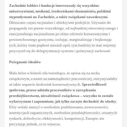
Zachodnie lobbies i fundacje interesowały się wszystkim:
uniwersytetami, mediami, środowiskami ekonomistów, polskimi
stypendystami na Zachodzie, a także związkami zawodowymi.
Odrzucano często racjonalne i obiektywne podejście. Używano do
propagandy też prawie wszystkiego, od najbardziej etnocentrycznego i
emocjonalnego nacjonalizmu po różne odcienie konserwatyzmu i
powierzchownego goszyzmu, izolując, marginalizując i bojkotując
tych, którzy temu prądowi stawiali opór, tym bardziej że stan wojenny
przyczynił się do delegitymizacji systemu i polaryzacji zachowań.
Pożegnanie ideałów
Mało która w historii siła twierdząca, że opiera się na ruchu
związkowym, a nawet na samorządności pracowniczej, otrzymywałaby
aż takie wsparcie środowisk konserwatywnych.
Sprawiedliwość
społeczna, prawo udziału pracowników w zarządzaniu
przedsiębiorstwem, niezależność związkowa – wszystko to zostało
wykorzystane i zapomniane, jak tylko zaczęto dochodzić do władzy
.
Elity wolały marzyć o swobodzie podróżowania, nowoczesności,
inwestycjach zagranicznych, swobodzie przedsiębiorczości, otwartych
rynkach, dobrobycie, efektywności, kompetencji, Europie, nie
precyzując jednak, co to oznacza.