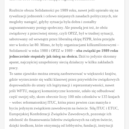
Rozbicie obozu Solidarności po 1989 roku, nawet jeśli opierało się na
rywalizacji jednostek i celowo niejasnych zasadach politycznych, nie
mogłoby nastąpić, gdyby sytuacja była dobra i zostałby
zagwarantowany postęp społeczny. Ale prawdą jest też, że obóz
związkowy z przeciwnej strony, czyli OPZZ, był w trudnej sytuacji,
sabotowany od wewnątrz przez liberalną ekipę PZPR, która przejęła
ster w końcu lat 80. Mimo, że były organizacjami kilkumilionowymi –
Solidarność w roku 1980 i OPZZ w 1989 –
oba związki po 1989 roku
jednocześnie stopniały jak śnieg na słońcu.
Dziś to jedynie skromny
aparat, najczęściej uzupełniony siecią działaczy w kilku zakładach
pracy.
To samo zjawisko można zresztą zaobserwować w większości krajów,
gdzie wyrzeczenie się walki klasowej przez przywódców związkowych
doprowadziło do utraty ich legitymacji i reprezentatywności, nawet
jeśli WFTU, mającej komunistyczne korzenie, udało się odbudować
część swojej siły, skoro obecnie liczy 100 mln członków w 135 krajach
– wobec reformatorskiej ITUC, która przez pewien czas marzyła o
byciu jedynym związkiem zawodowym na świecie. Siłą ITUC i ETUC,
Europejskiej Konfederacji Związków Zawodowych, pozostaje ich
zdolność do finansowania liderów związkowych na całym świecie,
dzięki środkom, które otrzymują od lobbystów, fundacji, instytucji