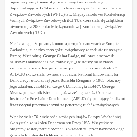
organizacji antykomunistycznych związków zawodowych,
doprowadzając w 1949 roku do oderwania się od Światowej Federacji
Związków Zawodowych (WFTU) tzw. Międzynarodowej Konfederacji
Wolnych Związków Zawodowych (ICFTU), która stała się zalążkiem
utworzonej w 2006 roku Międzynarodowej Konfederacji Związków
Zawodowych (ITUC).
Nic dziwnego, że po antykomunistycznych manewrach w Europie
Zachodniej ci bardzo szczególni związkowcy zaczęli się troszczyć o
Europę Wschodnią.
George Cabot Lodge,
milioner, pracownik
naukowy i ambasador USA, zauważył: „Dzisiejszy mało znany
związkowiec może być jutrzejszym premierem lub prezydentem”.
AFL-CIO skorzystała również z poparcia National Endowment for
Democracy , utworzonej przez
Ronalda Reagana
w 1983 roku, aby
jego zdaniem, „zrobić to, czego CIA nie mogła zrobić”.
George
Meany,
poprzednik Kirklanda, już wcześniej założył American
Institute for Free Labor Development (AIFLD), dysponujący środkami
finansowymi przeznaczonymi na penetrację ruchów związkowych.
W połowie lat 70. wiele osób z różnych krajów Europy Wschodniej
skorzystało ze szkoleń Departamentu Pracy USA. Wszystkie te
programy zostały zainicjowane już w latach 50. przez nazistowskiego
generała
Reinharda Gehlena
, który stanął na czele