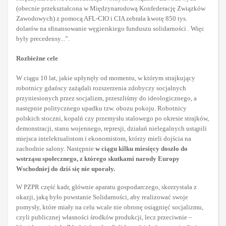
(obecnie przekształcona w Międzynarodową Konfederację Związków
Zawodowych) z pomocą AFL-CIO i CIA zebrała kwotę 850 tys.
dolarów na sfinansowanie węgierskiego funduszu solidarności . Więc
były precedensy...”.
Rozbieżne cele
W ciągu 10 lat, jakie upłynęły od momentu, w którym strajkujący
robotnicy gdańscy zażądali rozszerzenia zdobyczy socjalnych
przyniesionych przez socjalizm, przeszliśmy do ideologicznego, a
następnie politycznego upadku tzw. obozu pokoju. Robotnicy
polskich stoczni, kopalń czy przemysłu stalowego po okresie strajków,
demonstracji, stanu wojennego, represji, działań nielegalnych ustąpili
miejsca intelektualistom i ekonomistom, którzy mieli dojścia na
zachodnie salony. Następnie
w ciągu kilku miesięcy doszło do
wstrząsu społecznego, z którego skutkami narody Europy
Wschodniej do dziś się nie uporały.
W PZPR część kadr, głównie aparatu gospodarczego, skorzystała z
okazji, jaką było powstanie Solidarności, aby realizować swoje
pomysły, które miały na celu wcale nie obronę osiągnięć socjalizmu,
czyli publicznej własności środków produkcji, lecz przeciwnie –