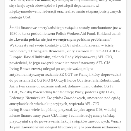
się z krajowych obowiązków i poświęcił departamentowi
międzynarodowemu federacji oraz realizowaniu ekspansjonistycznych
strategii USA.
Środki finansowe amerykańskiego związku zostały uruchomione już w
1980 roku za pośrednictwem Polish Workers Aid Fund. Kirkland uznał,
że
„kwestia polska nie jest wewnętrznym polskim problemem
”.
Wykorzystywał swoje kontakty z CIA i wielkim biznesem w ścisłej
współpracy z
Irvingiem Brownem,
który kierował biurem AFL-CIO w
Europie.
David Dubinsky
, członek Rady Wykonawczej AFL-CIO,
powiedział, że jego związek powinien zostać nazwany AFL-CIA.
Irving Brown zresztą odegrał po wojnie ważną rolę w
antykomunistycznym rozłamie ZZ CGT we Francji, który doprowadził
do powstania ZZ CGT-FO (FO, czyli Force Ouvrière, Siła Robotnicza).
Już w tym czasie dowożenie walizek dolarów miało osłabić CGT i
CGIL, Włoską Powszechną Konfederację Pracy, podczas gdy DGB,
Federacja Niemieckich Związków Zawodowych, utworzona pod egidą
amerykańskich władz okupacyjnych, wspierała AFL-CIO.
Irving Brown wiele lat później przyznał, że jako agent CIA, w dużej
mierze finansowany przez CIA, firmy i administrację amerykańską,
przyczyniał się do powstawania frakcji związków zawodowych. Wraz z
Jayem Lovestone’em
odegrał kluczową rolę w powstaniu rozłamowej