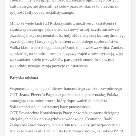
1968 itd., nie wyciągnęli wniosków z efektów ogromnego postępu
kulturalnego, nie docenili też celów przeciwnika, za to przeceniali
spójność i siły obozu socjalistycznego.
Mimo że wiele kadr PZPR skorzystało z możliwości kształcenia i
awansu społecznego, jakie otworzył nowy ustrój, często zachowały
przedsocjalistyczną mentalność, indywidualistyczną kulturę drobnego
przedsiębiorcy i fascynację blichtrem zachodniego społeczeństwa.
Walka klas nie jest drogą usłaną różami, to prawdziwa wojna. Zamiast
zgodzić się na skonfrontowanie przyzwyczajeń z nową sytuacją, z jej
wyzwaniami, wielu przywódców partyjnych umościło się w niej
wygodnie, uznając swoją pozycję za ostateczną.
Paryska odsłona
Wspomnienia jednego z liderów francuskiego związku zawodowego
CGT,
Jeana-Pierre’a Page’a,
z pochodzenia, przez matkę, Polaka,
pomagają zrozumieć proces, który doprowadził do odejścia
Solidarności od jej pierwotnej bazy pracowniczej.
CGT, Powszechna Konfederacja Pracy, powitała najpierw delegację
oficjalnych polskich związków zawodowych, Centralnej Rady
Związków Zawodowych, latem 1980 roku, kiedy już rozpoczęły się
strajki w Stoczni im. Lenina. Dla tych związkowców, członków PZPR,