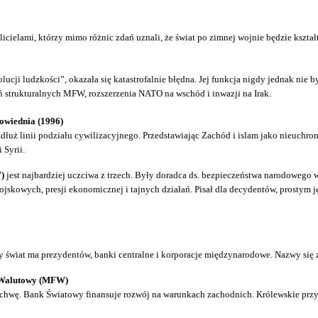
ielami, którzy mimo różnic zdań uznali, że świat po zimnej wojnie będzie kształ
ji ludzkości”, okazała się katastrofalnie błędna. Jej funkcja nigdy jednak nie by
 strukturalnych MFW, rozszerzenia NATO na wschód i inwazji na Irak.
powiednia (1996)
zdłuż linii podziału cywilizacyjnego. Przedstawiając Zachód i islam jako nieuch
 Syrii.
7)
jest najbardziej uczciwa z trzech. Były doradca ds. bezpieczeństwa narodoweg
skowych, presji ekonomicznej i tajnych działań. Pisał dla decydentów, prostym ję
 świat ma prezydentów, banki centralne i korporacje międzynarodowe. Nazwy się zm
z Walutowy (MFW)
 lichwę. Bank Światowy finansuje rozwój na warunkach zachodnich. Królewskie prz