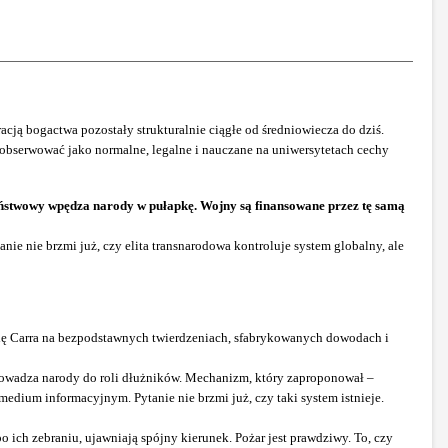
ją bogactwa pozostały strukturalnie ciągłe od średniowiecza do dziś.
obserwować jako normalne, legalne i nauczane na uniwersytetach cechy
ństwowy wpędza narody w pułapkę. Wojny są finansowane przez tę samą
ie nie brzmi już, czy elita transnarodowa kontroluje system globalny, ale
się Carra na bezpodstawnych twierdzeniach, sfabrykowanych dowodach i
sprowadza narody do roli dłużników. Mechanizm, który zaproponował –
ium informacyjnym. Pytanie nie brzmi już, czy taki system istnieje.
o ich zebraniu, ujawniają spójny kierunek. Pożar jest prawdziwy. To, czy