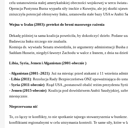
celu ustanowienia stałej amerykańskiej obecności wojskowej w sercu świata 
Operacja Pustynna Burza wyparła siły irackie z Kuwejtu, ale jej skutki uja
zniszczyła potencjał ofensywny Iraku, ustanowiła stałe bazy USA w Arabii Sa
Wojna w Iraku (2003): pretekst do broni masowego rażenia
Dekadę później ta sama koalicja powróciła, by dokończyć dzieło. Podane uza
Badawcza Iraku niczego nie znalazła.
Komisja ds. wywiadu Senatu stwierdziła, że argumenty administracji Busha 
Saddam Hussein, niegdyś faworyt Zachodu w walce z Iranem, z dnia na dzień st
Libia, Syria, Jemen i Afganistan (2001-obecnie )
- Afganistan (2001–2021)
: Już na miesiąc przed atakami z 11 września admi
- Libia (2011)
: Rezolucja Rady Bezpieczeństwa ONZ upoważniająca do ustano
- Syria (2011-obecnie)
: Rząd USA „postanowił obalić reżim prezydenta Syrii
- Jemen (2015-obecnie)
: Koalicja pod dowództwem Arabii Saudyjskiej, uzb
miesięcznie.
Nieprzerwana nić
To, co łączy te konflikty, to nie spotkanie tajnego stowarzyszenia w bunk
konfliktami regionalnymi w celu utrzymania kontroli. Te same siły, które w 