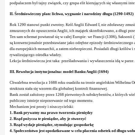
podpalaczem był tajny związek, czy grupa elit kierujących się własnymi inte
II. Średniowieczny plan: lichwa, wygnanie i narodziny długu (1290-1492)
Rok 1290 stanowi punkt zwrotny. Król Anglii Edward I, nie zdoławszy zmus
zmuszonych do opuszczenia Anglii, ich majątek skonfiskowano, a długi prz
Ten sam schemat powtarzał się w całej Europie: we Francji (1306), Saksonii 
są konwencjonalnie przedstawiane jako odrębne epizody średniowiecznego ant
dla europejskich monarchii, a zatem niebezpieczni. Posiadali długi królów 
rywalizującego ośrodka władzy.
Lekcja średniowiecza jest taka: prześladowania i wywłaszczenia idą w parze
III. Rewolucja instytucjonalna: model Banku Anglii (1694)
Chwalebna rewolucja z 1688 roku osadziła na tronie angielskim Wilhelma O
struktura stała się wzorem dla globalnej kontroli finansowej.
Bank został założony przez 1268 pierwotnych subskrybentów, z których wiel
publiczny istnieje nieprzerwanie od tego momentu.
Mechanizm jest prosty i niszczycielski:
1. Bank prywatny ma prawo tworzenia pieniędzy
2. Rząd pożycza te pieniądze, aby je stworzyć
3. Rząd wydaje pieniądze, stymulując gospodarkę
4. Społeczeństwo jest opodatkowane w celu płacenia odsetek od długu wo