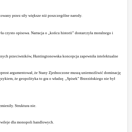
towany przez siły większe niż poszczególne narody.
ła czysto opisowa. Narracja o „końcu historii” dostarczyła moralnego i
ronnych przeciwników, Huntingtonowska koncepcja zapewniła intelektualne
o wprost argumentował, że Stany Zjednoczone muszą uniemożliwić dominację
zykiem, że geopolityka to gra o władzę. „Spisek” Brzezińskiego nie był
ieniły. Struktura nie.
ywileje dla monopoli handlowych.