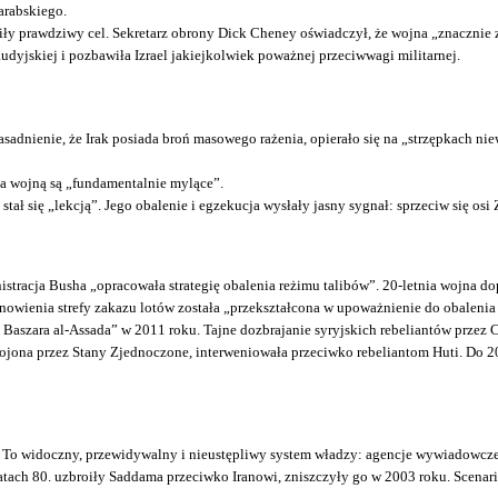
arabskiego.
wniły prawdziwy cel. Sekretarz obrony Dick Cheney oświadczył, że wojna „znacznie 
udyjskiej i pozbawiła Izrael jakiejkolwiek poważnej przeciwwagi militarnej.
sadnienie, że Irak posiada broń masowego rażenia, opierało się na „strzępkach ni
za wojną są „fundamentalnie mylące”.
ał się „lekcją”. Jego obalenie i egzekucja wysłały jasny sygnał: sprzeciw się osi Z
nistracja Busha „opracowała strategię obalenia reżimu talibów”. 20-letnia wojna d
wienia strefy zakazu lotów została „przekształcona w upoważnienie do obalenia 
 Baszara al-Assada” w 2011 roku. Tajne dozbrajanie syryjskich rebeliantów przez C
rojona przez Stany Zjednoczone, interweniowała przeciwko rebeliantom Huti. Do 
rze. To widoczny, przewidywalny i nieustępliwy system władzy: agencje wywiadowcz
latach 80. uzbroiły Saddama przeciwko Iranowi, zniszczyły go w 2003 roku. Scenari