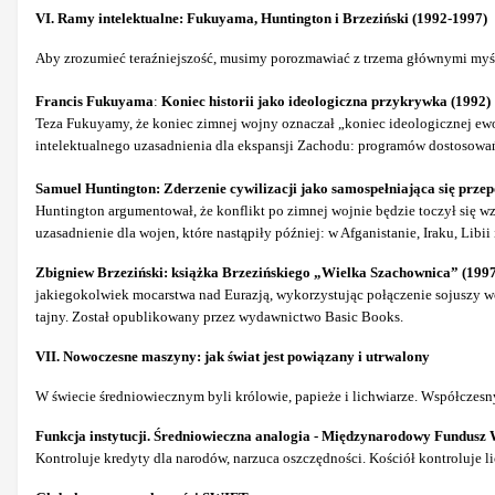
VI. Ramy intelektualne: Fukuyama, Huntington i Brzeziński (1992-1997)
Aby zrozumieć teraźniejszość, musimy porozmawiać z trzema głównymi myślic
Francis Fukuyama
:
Koniec historii jako ideologiczna przykrywka (1992)
Teza Fukuyamy, że koniec zimnej wojny oznaczał „koniec ideologicznej ewoluc
intelektualnego uzasadnienia dla ekspansji Zachodu: programów dostosowań
Samuel Huntington:
Zderzenie cywilizacji jako samospełniająca się prze
Huntington argumentował, że konflikt po zimnej wojnie będzie toczył się w
uzasadnienie dla wojen, które nastąpiły później: w Afganistanie, Iraku, Libii i
Zbigniew Brzeziński:
książka Brzezińskiego „Wielka Szachownica” (199
jakiegokolwiek mocarstwa nad Eurazją, wykorzystując połączenie sojuszy woj
tajny. Został opublikowany przez wydawnictwo Basic Books.
VII. Nowoczesne maszyny: jak świat jest powiązany i utrwalony
W świecie średniowiecznym byli królowie, papieże i lichwiarze. Współczesny
Funkcja instytucji. Średniowieczna analogia - Międzynarodowy Fundus
Kontroluje kredyty dla narodów, narzuca oszczędności. Kościół kontroluje