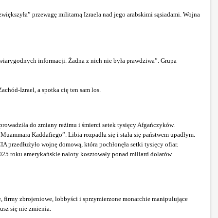
zwiększyła” przewagę militarną Izraela nad jego arabskimi sąsiadami. Wojna
ewiarygodnych informacji. Żadna z nich nie była prawdziwa”. Grupa
achód-Izrael, a spotka cię ten sam los.
oprowadziła do zmiany reżimu i śmierci setek tysięcy Afgańczyków.
Muammara Kaddafiego”. Libia rozpadła się i stała się państwem upadłym.
IA przedłużyło wojnę domową, która pochłonęła setki tysięcy ofiar.
2025 roku amerykańskie naloty kosztowały ponad miliard dolarów
e, firmy zbrojeniowe, lobbyści i sprzymierzone monarchie manipulujące
usz się nie zmienia.