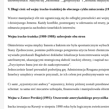
uniwersytetach. Nazywa się „ekonomia”, „geopolityka” i „stosunki między
V. Długi cień: od wojny iracko-irańskiej do obecnego cyklu zniszczenia (1
Wzorce manipulacji elit nie ograniczają się do odległej przeszłości ani wojn
i dzisiejszego Jemenu. Każdy konflikt, postrzegany w oderwaniu od reszty, j
odmawia poparcia zachodnio-izraelskich interesów.
Wojna iracko-irańska (1980-1988): uzbrojenie obu stron
Ośmioletnia wojna między Iranem a Irakiem nie była spontanicznym wybuchem
Stany Zjednoczone, pomimo publicznego potępienia użycia broni chemiczne
wywiadu przekazali Bagdadowi dokładne lokalizacje koncentrowania wojsk i
satelitarnymi, ukazującymi strategiczną słabość irackiej obrony, i napisał na
„Zwycięstwo Iranu jest nie do zaakceptowania”.
Jednocześnie Izrael prowadził podwójną grę. Administracja Reagana potajemn
Izraelscy urzędnicy otwarcie przyznali, że ich celem jest podtrzymywanie wo
Ci sami „syjonistyczni arabscy” sojusznicy, którzy później zostali przedsta
schemat: ta sama sieć mocarstw uzbrajała, finansowała i manipulowała obiem
Wojna w Zatoce Perskiej (1991): Utworzenie amerykańskiego przyczółka
Iracka inwazja na Kuwejt w sierpniu 1990 roku była logicznym zwieńczenie