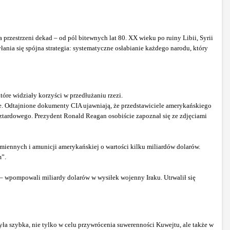
a przestrzeni dekad – od pól bitewnych lat 80. XX wieku po ruiny Libii, Syrii
łania się spójna strategia: systematyczne osłabianie każdego narodu, który
óre widziały korzyści w przedłużaniu rzezi.
. Odtajnione dokumenty CIA ujawniają, że przedstawiciele amerykańskiego
ztardowego. Prezydent Ronald Reagan osobiście zapoznał się ze zdjęciami
amiennych i amunicji amerykańskiej o wartości kilku miliardów dolarów.
m”.
j – wpompowali miliardy dolarów w wysiłek wojenny Iraku. Utrwalił się
a szybka, nie tylko w celu przywrócenia suwerenności Kuwejtu, ale także w