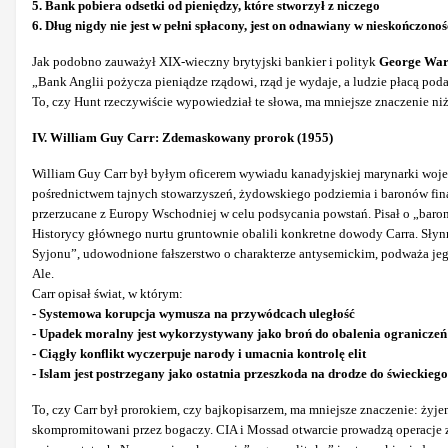
5. Bank pobiera odsetki od pieniędzy, które stworzył z niczego
6. Dług nigdy nie jest w pełni spłacony, jest on odnawiany w nieskończonoś
Jak podobno zauważył XIX-wieczny brytyjski bankier i polityk
George War
„Bank Anglii pożycza pieniądze rządowi, rząd je wydaje, a ludzie płacą poda
To, czy Hunt rzeczywiście wypowiedział te słowa, ma mniejsze znaczenie niż
IV. William Guy Carr: Zdemaskowany prorok (1955)
William Guy Carr był byłym oficerem wywiadu kanadyjskiej marynarki wojenn
pośrednictwem tajnych stowarzyszeń, żydowskiego podziemia i baronów finans
przerzucane z Europy Wschodniej w celu podsycania powstań. Pisał o „bar
Historycy głównego nurtu gruntownie obalili konkretne dowody Carra. Słynn
Syjonu”, udowodnione fałszerstwo o charakterze antysemickim, podważa jeg
Ale.
Carr opisał świat, w którym:
- Systemowa korupcja wymusza na przywódcach uległość
- Upadek moralny jest wykorzystywany jako broń do obalenia ograniczeń 
- Ciągły konflikt wyczerpuje narody i umacnia kontrolę elit
- Islam jest postrzegany jako ostatnia przeszkoda na drodze do świeckieg
To, czy Carr był prorokiem, czy bajkopisarzem, ma mniejsze znaczenie: żyje
skompromitowani przez bogaczy. CIA i Mossad otwarcie prowadzą operacje zmi