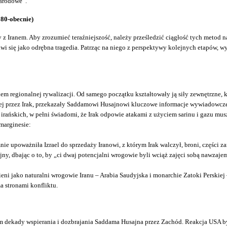
narodowe”.
980-obecnie)
y z Iranem. Aby zrozumieć teraźniejszość, należy prześledzić ciągłość tych metod n
awi się jako odrębna tragedia. Patrząc na niego z perspektywy kolejnych etapów, wy
 regionalnej rywalizacji. Od samego początku kształtowały ją siły zewnętrzne, kt
j przez Irak, przekazały Saddamowi Husajnowi kluczowe informacje wywiadowcze
rańskich, w pełni świadomi, że Irak odpowie atakami z użyciem sarinu i gazu mus
 marginesie:
ie upoważniła Izrael do sprzedaży Iranowi, z którym Irak walczył, broni, części z
jny, dbając o to, by „ci dwaj potencjalni wrogowie byli wciąż zajęci sobą nawzaje
wieni jako naturalni wrogowie Iranu – Arabia Saudyjska i monarchie Zatoki Perskie
a stronami konfliktu.
m dekady wspierania i dozbrajania Saddama Husajna przez Zachód. Reakcja USA był