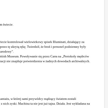
m świecie.
ecie kontrolował wielowiekowy spisek Illuminati, działający za
rzez tę ukrytą rękę. Twierdził, że broń i personel podziemny były
narodowy”.
 British Museum. Powoływanie się przez Carra na „Protokoły mędrców
izacji nie znajduje potwierdzenia w żadnych dowodach archiwalnych.
zantażu, w której sami przywódcy rządzący światem zostali
ich zyski. Machina ta nie jest już tajna. Działa. Jest wykładana na