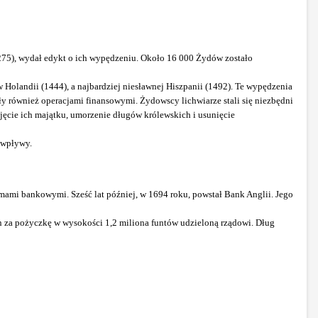
275), wydał edykt o ich wypędzeniu. Około 16 000 Żydów zostało
 w Holandii (1444), a najbardziej niesławnej Hiszpanii (1492). Te wypędzenia
ły również operacjami finansowymi. Żydowscy lichwiarze stali się niezbędni
ejęcie ich majątku, umorzenie długów królewskich i usunięcie
ż wpływy.
ami bankowymi. Sześć lat później, w 1694 roku, powstał Bank Anglii. Jego
an za pożyczkę w wysokości 1,2 miliona funtów udzieloną rządowi. Dług