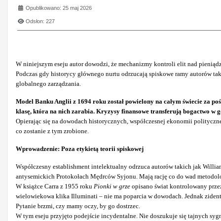
Opublikowano: 25 maj 2026
Odsłon: 227
W niniejszym eseju autor dowodzi, że mechanizmy kontroli elit nad pieniąd
Podczas gdy historycy głównego nurtu odrzucają spiskowe ramy autorów ta
globalnego zarządzania.
Model Banku Anglii z 1694 roku został powielony na całym świecie za 
klasę, która na nich zarabia. Kryzysy finansowe transferują bogactwo w 
Opierając się na dowodach historycznych, współczesnej ekonomii politycznej
co zostanie z tym zrobione.
Wprowadzenie: Poza etykietą teorii spiskowej
Współczesny establishment intelektualny odrzuca autorów takich jak Willi
antysemickich Protokołach Mędrców Syjonu. Mają rację co do wad metodolog
W książce Carra z 1955 roku
Pionki w grze
opisano świat kontrolowany przez
wielowiekowa klika Illuminati – nie ma poparcia w dowodach. Jednak ziden
Pytanie brzmi, czy mamy oczy, by go dostrzec.
W tym eseju przyjęto podejście incydentalne. Nie doszukuje się tajnych sygn