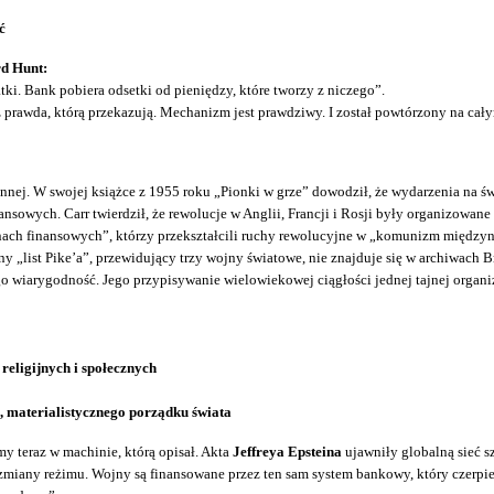
ć
d Hunt:
tki. Bank pobiera odsetki od pieniędzy, które tworzy z niczego”.
 prawda, którą przekazują. Mechanizm jest prawdziwy. I został powtórzony na cały
ej. W swojej książce z 1955 roku „Pionki w grze” dowodził, że wydarzenia na świ
owych. Carr twierdził, że rewolucje w Anglii, Francji i Rosji były organizowane p
onach finansowych”, którzy przekształcili ruchy rewolucyjne w „komunizm między
y „list Pike’a”, przewidujący trzy wojny światowe, nie znajduje się w archiwach
o wiarygodność. Jego przypisywanie wielowiekowej ciągłości jednej tajnej organ
religijnych i społecznych
o, materialistycznego porządku świata
my teraz w machinie, którą opisał. Akta
Jeffreya Epsteina
ujawniły globalną sieć s
any reżimu. Wojny są finansowane przez ten sam system bankowy, który czerpie z n