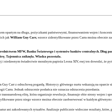
zem opartym na długu, pożyczkami państwowymi, finansowaniem wojen i koncentrac
kich jak
William Guy Carr,
wzorce zidentyfikowane przez Carra można obecnie za
pośrednictwem MFW, Banku Światowego i systemów banków centralnych. Dług pa
górę. Tajemnica zniknęła. Władza pozostała.
 i niedawnym świadectwie moralnym papieża Leona XIV, esej ten dowodzi, że pytan
am Guy Carr z odruchową pogardą. Historycy głównego nurtu wskazują na oparcie 
ii Carra. Jednak odrzucenie posłańca nie oznacza odrzucenia przesłania.
 transnarodową elitę, która organizuje rewolucje, finansuje obie strony wojen i 
tyfikowane przez niego wzorce można obecnie zaobserwować w każdym głównym med
atur ani zakodowanych rytuałów. Analizuje publicznie widoczne rezultaty, które, p