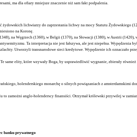
resami, ma dla ofiary mniejsze znaczenie niż sam fakt podpalenia.
ić żydowskich lichwiarzy do zaprzestania lichwy na mocy Statutu Żydowskiego (1
eniesiono na Koronę.
(1348), na Węgrzech (1360), w Belgii (1370), na Słowacji (1380), w Austrii (1420),
ysemityzmu. Ta interpretacja nie jest fałszywa, ale jest niepełna. Wypędzenia by
i szlachty. Utworzyli transnarodowe sieci kredytowe. Wypędzenie ich oznaczało prz
. Te same elity, które wzywały Boga, by usprawiedliwić wygnanie, zbierały równie
rańskiego, holenderskiego monarchę o silnych powiązaniach z amsterdamskimi dom
u to zamożni anglo-holenderscy finansiści. Otrzymał królewski przywilej w zami
bec banku prywatnego