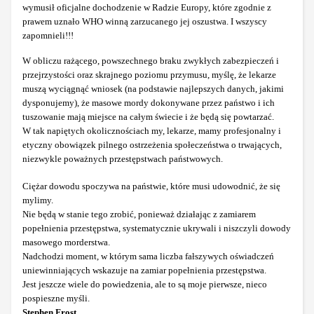
wymusił oficjalne dochodzenie w Radzie Europy, które zgodnie z
prawem uznało WHO winną zarzucanego jej oszustwa. I wszyscy
zapomnieli!!!
W obliczu rażącego, powszechnego braku zwykłych zabezpieczeń i
przejrzystości oraz skrajnego poziomu przymusu, myślę, że lekarze
muszą wyciągnąć wniosek (na podstawie najlepszych danych, jakimi
dysponujemy), że masowe mordy dokonywane przez państwo i ich
tuszowanie mają miejsce na całym świecie i że będą się powtarzać.
W tak napiętych okolicznościach my, lekarze, mamy profesjonalny i
etyczny obowiązek pilnego ostrzeżenia społeczeństwa o trwających,
niezwykle poważnych przestępstwach państwowych.
Ciężar dowodu spoczywa na państwie, które musi udowodnić, że się
mylimy.
Nie będą w stanie tego zrobić, ponieważ działając z zamiarem
popełnienia przestępstwa, systematycznie ukrywali i niszczyli dowody
masowego morderstwa.
Nadchodzi moment, w którym sama liczba fałszywych oświadczeń
uniewinniających wskazuje na zamiar popełnienia przestępstwa.
Jest jeszcze wiele do powiedzenia, ale to są moje pierwsze, nieco
pospieszne myśli.
Stephen Frost