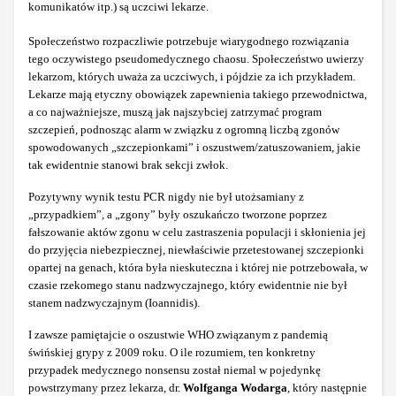
komunikatów itp.) są uczciwi lekarze.
Społeczeństwo rozpaczliwie potrzebuje wiarygodnego rozwiązania
tego oczywistego pseudomedycznego chaosu. Społeczeństwo uwierzy
lekarzom, których uważa za uczciwych, i pójdzie za ich przykładem.
Lekarze mają etyczny obowiązek zapewnienia takiego przewodnictwa,
a co najważniejsze, muszą jak najszybciej zatrzymać program
szczepień, podnosząc alarm w związku z ogromną liczbą zgonów
spowodowanych „szczepionkami” i oszustwem/zatuszowaniem, jakie
tak ewidentnie stanowi brak sekcji zwłok.
Pozytywny wynik testu PCR nigdy nie był utożsamiany z
„przypadkiem”, a „zgony” były oszukańczo tworzone poprzez
fałszowanie aktów zgonu w celu zastraszenia populacji i skłonienia jej
do przyjęcia niebezpiecznej, niewłaściwie przetestowanej szczepionki
opartej na genach, która była nieskuteczna i której nie potrzebowała, w
czasie rzekomego stanu nadzwyczajnego, który ewidentnie nie był
stanem nadzwyczajnym (Ioannidis).
I zawsze pamiętajcie o oszustwie WHO związanym z pandemią
świńskiej grypy z 2009 roku. O ile rozumiem, ten konkretny
przypadek medycznego nonsensu został niemal w pojedynkę
powstrzymany przez lekarza, dr.
Wolfganga Wodarga
, który następnie