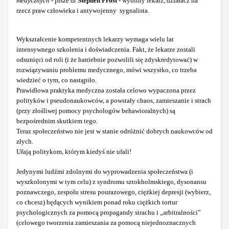
medycznych
- pisze dr
Stephen Frost
- wybitny lekarz, działacz na
rzecz praw człowieka i antywojenny sygnalista.
Wykształcenie kompetentnych lekarzy wymaga wielu lat
intensywnego szkolenia i doświadczenia. Fakt, że lekarze zostali
odsunięci od roli (i że haniebnie pozwolili się zdyskredytować) w
rozwiązywaniu problemu medycznego, mówi wszystko, co trzeba
wiedzieć o tym, co nastąpiło.
Prawidłowa praktyka medyczna została celowo wypaczona przez
polityków i pseudonaukowców, a powstały chaos, zamieszanie i strach
(przy złośliwej pomocy psychologów behawioralnych) są
bezpośrednim skutkiem tego.
Teraz społeczeństwo nie jest w stanie odróżnić dobrych naukowców od
złych.
Ufają politykom, którym kiedyś nie ufali!
Jedynymi ludźmi zdolnymi do wyprowadzenia społeczeństwa (i
wyszkolonymi w tym celu) z syndromu sztokholmskiego, dysonansu
poznawczego, zespołu stresu pourazowego, ciężkiej depresji (wybierz,
co chcesz) będących wynikiem ponad roku ciężkich tortur
psychologicznych za pomocą propagandy strachu i „arbitralności”
(celowego tworzenia zamieszania za pomocą niejednoznacznych