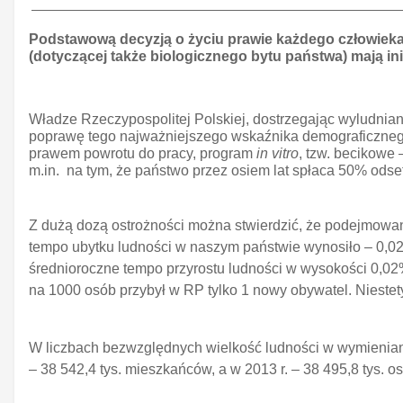
Podstawową decyzją o życiu prawie każdego człowieka 
(dotyczącej także biologicznego bytu państwa) mają in
Władze Rzeczypospolitej Polskiej, dostrzegając wyludnian
poprawę tego najważniejszego wskaźnika demograficznego
prawem powrotu do pracy, program
in vitro
, tzw. becikowe
m.in. na tym, że państwo przez osiem lat spłaca 50% odset
Z dużą dozą ostrożności można stwierdzić, że podejmowane
tempo ubytku ludności w naszym państwie wynosiło – 0,02
średnioroczne tempo przyrostu ludności w wysokości 0,02%
na 1000 osób przybył w RP tylko 1 nowy obywatel. Niestet
W liczbach bezwzględnych wielkość ludności w wymienianych
– 38 542,4 tys. mieszkańców, a w 2013 r. – 38 495,8 tys. o