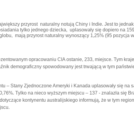
największy przyrost naturalny notują Chiny i Indie. Jest to jed
osiadania tylko jednego dziecka, uplasowały się dopiero na 15
o globu, mają przyrost naturalny wynoszący 1,25% (95 pozycja 
rezentowanym opracowaniu CIA ostanie, 233, miejsce. Tym kraj
kaźnik demograficzny spowodowany jest trwającą w tym państwi
u – Stany Zjednoczone Ameryki i Kanada uplasowały się na są
76%. Tylko na nieco wyższym miejscu – 137 - znalazła się Bra
otyczące kontynentu australijskiego informują, że w tym regioni
jscu.