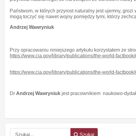
Państwom, w których przyrost naturalny jest ujemny, grozi
mogą toczyć się nawet wojny pomiędzy tymi, którzy zechcą 
Andrzej Wawryniuk
Przy opracowaniu niniejszego artykułu korzystałem ze stro
https://www.cia.gov/library/publications/the-world-factboo
https://www.cia.gov/library/publications/the-world-factboo
Dr
Andrzej Wawryniuk
jest pracownikiem naukowo-dyda
Szukaj
Szukaj