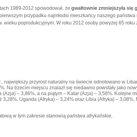
latach 1989-2012 spowodował, że
gwałtownie zmniejszyła się g
 pierwszym przypadku najmłodsi mieszkańcy naszego państwa st
zw. wieku poprodukcyjnym. W roku 2012 osoby powyżej 65 roku 
, największy przyrost naturalny na świecie odnotowano w Liban
6%. Na trzecim miejscu znalazł się niedawno powstały jako 
 (Azja) – 3,86%, a na piątym – Katar (Azja) – 3,58%. Kolejne m
ież 3,28%, Uganda (Afryka) – 3,24% oraz Libia (Afryka) – 3,08%
iatową w tym zakresie stanowią państwa afrykańskie.