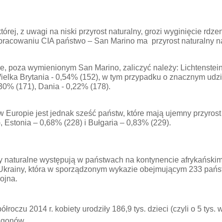
órej, z uwagi na niski przyrost naturalny, grozi wyginięcie rdze
pracowaniu CIA państwo – San Marino ma przyrost naturalny na
, poza wymienionym San Marino, zaliczyć należy: Lichtenstein 
Wielka Brytania - 0,54% (152), w tym przypadku o znacznym udz
,30% (171), Dania - 0,22% (178).
 Europie jest jednak sześć państw, które mają ujemny przyrost 
 Estonia – 0,68% (228) i Bułgaria – 0,83% (229).
y naturalne występują w państwach na kontynencie afrykańskim
Ukrainy, która w sporządzonym wykazie obejmującym 233 państ
ojna.
roczu 2014 r. kobiety urodziły 186,9 tys. dzieci (czyli o 5 tys.
zgonów.