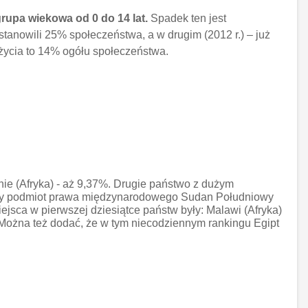
rupa wiekowa od 0 do 14 lat.
Spadek ten jest
anowili 25% społeczeństwa, a w drugim (2012 r.) – już
życia to 14% ogółu społeczeństwa.
ie (Afryka) - aż 9,37%. Drugie państwo z dużym
nowy podmiot prawa międzynarodowego Sudan Południowy
iejsca w pierwszej dziesiątce państw były: Malawi (Afryka)
. Można też dodać, że w tym niecodziennym rankingu Egipt