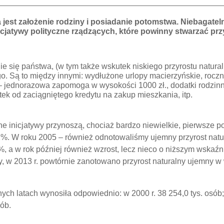
jest założenie rodziny i posiadanie potomstwa. Niebagate
icjatywy polityczne rządzących, które powinny stwarzać prz
ie się państwa, (w tym także wskutek niskiego przyrostu natura
. Są to między innymi: wydłużone urlopy macierzyńskie, roc
 – jednorazowa zapomoga w wysokości 1000 zł., dodatki rodzi
ek od zaciągniętego kredytu na zakup mieszkania, itp.
 inicjatywy przynoszą, chociaż bardzo niewielkie, pierwsze p
%. W roku 2005 – również odnotowaliśmy ujemny przyrost natur
, a w rok później również wzrost, lecz nieco o niższym wskaźn
y, w 2013 r. powtórnie zanotowano przyrost naturalny ujemny w
 latach wynosiła odpowiednio: w 2000 r. 38 254,0 tys. osób; w
sób.