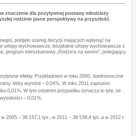
lne znaczenie dla pozytywnej postawy młodzieży
yszłej rodzinie jasne perspektywy na przyszłość.
lnego), podjęło szereg decyzji mających wpłynąć na
zne urlopy wychowawcze, bezpłatne urlopy wychowawcze z
nne, program mieszkaniowy „Rodzina na swoim”, polegający
ozytywne efekty. Przykładowo w roku 2000, średnioroczne
alny, który wyniósł – 0,04%. W roku 2011 zapisano
iku 0,01%. W tym ostatnim przypadku oznacza to tyle, że
 wysokości – 0,01%.
 2005 – 38 157,1 tys., w 2011 – 38 538,4 tys. a w 2012 r.