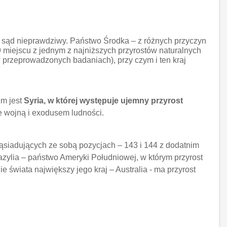
nak sąd nieprawdziwy. Państwo Środka – z różnych przyczyn
9 miejscu z jednym z najniższych przyrostów naturalnych
w przeprowadzonych badaniach), przy czym i ten kraj
em jest
Syria, w której występuje ujemny przyrost
e wojną i exodusem ludności.
siadujących ze sobą pozycjach – 143 i 144 z dodatnim
zylia – państwo Ameryki Południowej, w którym przyrost
e świata największy jego kraj – Australia - ma przyrost