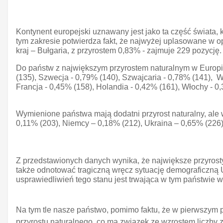
Kontynent europejski uznawany jest jako ta część świata, kt
tym zakresie potwierdza fakt, że najwyżej uplasowane w o
kraj – Bułgaria, z przyrostem 0,83% - zajmuje 229 pozycję.
Do państw z największym przyrostem naturalnym w Europie
(135), Szwecja - 0,79% (140), Szwajcaria - 0,78% (141), 
Francja - 0,45% (158), Holandia - 0,42% (161), Włochy - 0
Wymienione państwa mają dodatni przyrost naturalny, ale w
0,11% (203), Niemcy – 0,18% (212), Ukraina – 0,65% (226),
Z przedstawionych danych wynika, że największe przyrost
także odnotować tragiczną wręcz sytuację demograficzną 
usprawiedliwień tego stanu jest trwająca w tym państwie w
Na tym tle nasze państwo, pomimo faktu, że w pierwszym pół
przyrostu naturalnego, co ma związek ze wzrostem liczby 