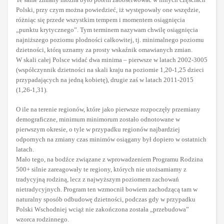
Polski, przy czym można powiedzieć, iż występowały one wszędzie,
różniąc się przede wszystkim tempem i momentem osiągnięcia
„punktu krytycznego”. Tym terminem nazywam chwilę osiągnięcia
najniższego poziomu płodności całkowitej, tj. minimalnego poziomu
dzietności, którą uznamy za prosty wskaźnik omawianych zmian.
W skali całej Polsce widać dwa minima – pierwsze w latach 2002-3005
(współczynnik dzietności na skali kraju na poziomie 1,20-1,25 dzieci
przypadających na jedną kobietę), drugie zaś w latach 2011-2015
(1,26-1,31).
O ile na terenie regionów, które jako pierwsze rozpoczęły przemiany
demograficzne, minimum minimorum zostało odnotowane w
pierwszym okresie, o tyle w przypadku regionów najbardziej
odpornych na zmiany czas minimów osiągany był dopiero w ostatnich
latach.
Mało tego, na bodźce związane z wprowadzeniem Programu Rodzina
500+ silnie zareagowały te regiony, których nie utożsamiamy z
tradycyjną rodziną, lecz z najwyższym poziomem zachowań
nietradycyjnych. Program ten wzmocnił bowiem zachodzącą tam w
naturalny sposób odbudowę dzietności, podczas gdy w przypadku
Polski Wschodniej wciąż nie zakończona została „przebudowa”
wzorca rodzinnego.