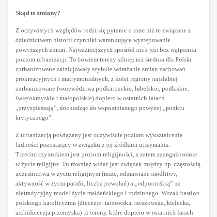
Skąd te zmiany?
Z oczywistych względów rodzi się pytanie o inne niż te związane z
dziedzictwem historii czynniki warunkujące występowanie
powyższych zmian. Najważniejszych spośród nich jest bez wątpienia
poziom urbanizacji. To bowiem tereny silniej niż średnia dla Polski
zurbanizowane zainicjowały szybkie wdrażanie zmian zachowań
prokreacyjnych i matrymonialnych, z kolei regiony najsłabiej
zurbanizowane (województwa podkarpackie, lubelskie, podlaskie,
świętokrzyskie i małopolskie) dopiero w ostatnich latach
„przyspieszają”, dochodząc do wspomnianego powyżej „punktu
krytycznego”.
Z urbanizacją powiązany jest oczywiście poziom wykształcenia
ludności pozostający w związku z jej źródłami utrzymania.
Trzecim czynnikiem jest poziom religijności, a zatem zaangażowanie
w życie religijne. Tu również widać jest związek między np. częstością
uczestnictwa w życiu religijnym (msze, odmawiane modlitwy,
aktywność w życiu parafii, liczba powołań) a „odpornością” na
nietradycyjny model życia małżeńskiego i rodzinnego. Wszak bastion
polskiego katolicyzmu (diecezje: tarnowska, rzeszowska, kielecka,
archidiecezja przemyska) to tereny, które dopiero w ostatnich latach