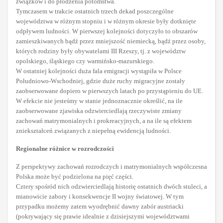
związków i do płodzenia potomstwa.
Tymczasem w trakcie ostatnich trzech dekad poszczególne
województwa w różnym stopniu i w różnym okresie były dotknięte
odpływem ludności. W pierwszej kolejności dotyczyło to obszarów
zamieszkiwanych bądź przez mniejszość niemiecką, bądź przez osoby,
których rodziny były obywatelami III Rzeszy, tj. z województw
opolskiego, śląskiego czy warmińsko-mazurskiego.
W ostatniej kolejności duża fala emigracji wystąpiła w Polsce
Południowo-Wschodniej, gdzie duże ruchy migracyjne zostały
zaobserwowane dopiero w pierwszych latach po przystąpieniu do UE.
W efekcie nie jesteśmy w stanie jednoznacznie określić, na ile
zaobserwowane zjawiska odzwierciedlają rzeczywiste zmiany
zachowań matrymonialnych i prokreacyjnych, a na ile są efektem
zniekształceń związanych z niepełną ewidencją ludności.
Regionalne różnice w rozrodczości
Z perspektywy zachowań rozrodczych i matrymonialnych współczesna
Polska może być podzielona na pięć części.
Cztery spośród nich odzwierciedlają historię ostatnich dwóch stuleci, a
mianowicie zabory i konsekwencje II wojny światowej. W tym
przypadku możemy zatem wyodrębnić dawny zabór austriacki
(pokrywający się prawie idealnie z dzisiejszymi województwami