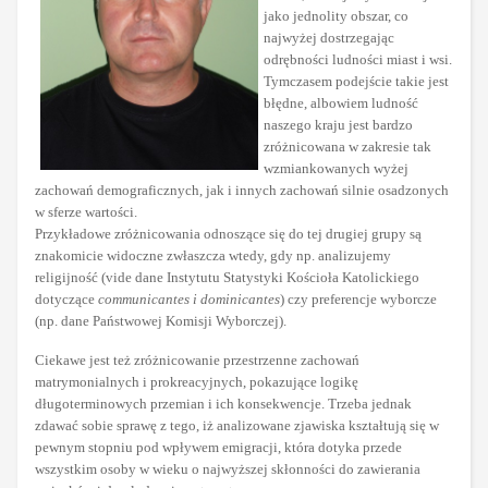
jako jednolity obszar, co
najwyżej dostrzegając
odrębności ludności miast i wsi.
Tymczasem podejście takie jest
błędne, albowiem ludność
naszego kraju jest bardzo
zróżnicowana w zakresie tak
wzmiankowanych wyżej
zachowań demograficznych, jak i innych zachowań silnie osadzonych
w sferze wartości.
Przykładowe zróżnicowania odnoszące się do tej drugiej grupy są
znakomicie widoczne zwłaszcza wtedy, gdy np. analizujemy
religijność (vide dane Instytutu Statystyki Kościoła Katolickiego
dotyczące
communicantes i dominicantes
) czy preferencje wyborcze
(np. dane Państwowej Komisji Wyborczej).
Ciekawe jest też zróżnicowanie przestrzenne zachowań
matrymonialnych i prokreacyjnych, pokazujące logikę
długoterminowych przemian i ich konsekwencje. Trzeba jednak
zdawać sobie sprawę z tego, iż analizowane zjawiska kształtują się w
pewnym stopniu pod wpływem emigracji, która dotyka przede
wszystkim osoby w wieku o najwyższej skłonności do zawierania