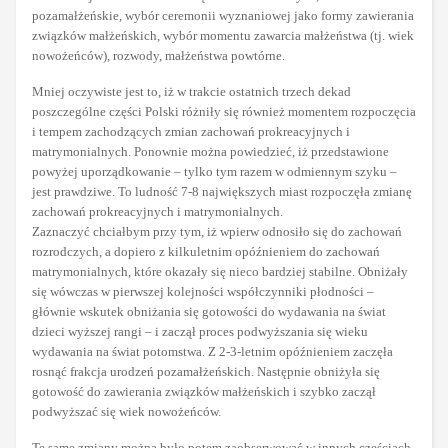
pozamałżeńskie, wybór ceremonii wyznaniowej jako formy zawierania
związków małżeńskich, wybór momentu zawarcia małżeństwa (tj. wiek
nowożeńców), rozwody, małżeństwa powtórne.
Mniej oczywiste jest to, iż w trakcie ostatnich trzech dekad
poszczególne części Polski różniły się również momentem rozpoczęcia
i tempem zachodzących zmian zachowań prokreacyjnych i
matrymonialnych. Ponownie można powiedzieć, iż przedstawione
powyżej uporządkowanie – tylko tym razem w odmiennym szyku –
jest prawdziwe. To ludność 7-8 największych miast rozpoczęła zmianę
zachowań prokreacyjnych i matrymonialnych.
Zaznaczyć chciałbym przy tym, iż wpierw odnosiło się do zachowań
rozrodczych, a dopiero z kilkuletnim opóźnieniem do zachowań
matrymonialnych, które okazały się nieco bardziej stabilne. Obniżały
się wówczas w pierwszej kolejności współczynniki płodności –
głównie wskutek obniżania się gotowości do wydawania na świat
dzieci wyższej rangi – i zaczął proces podwyższania się wieku
wydawania na świat potomstwa. Z 2-3-letnim opóźnieniem zaczęła
rosnąć frakcja urodzeń pozamałżeńskich. Następnie obniżyła się
gotowość do zawierania związków małżeńskich i szybko zaczął
podwyższać się wiek nowożeńców.
Te same zmiany można było potem zaobserwować w innych częściach