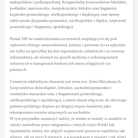
małopolskim i podkarpackim), Kongresówkę (województwa lubelskie,
podlaskie, mazowieckie, świętokrzyskie, łódzkie oraz fragmenty
kujawsko-pomorskiego, wielkopolskiego i śląskiego), oraz dawny
zabór pruski (kujawsko-pomorskie, wielkopolskie i śląskie, większość
pomorskiego i fragmenty opolskiego).
Ponad 100 lat zamieszkiwania na terenach znajdujących się pod
wpływem różnego ustawodawstwa, kultury i poziomu życia wpłynęło
nie tylko na specyfikę kuchni regionalnych, urbanistyki czy rozwoju
infrastruktury, ale również na sposób myślenia o zobowiązaniach
rodzinnych w kategoriach bardziej lub mniej religijnych czy
prawnych.
Czwartym oddzielnym obszarem jest teren tzw. Ziem Odzyskanych
(województwa dolnośląskie, lubuskie, zachodniopomorskie i
warmińsko-mazurskie wraz z fragmentami pomorskiego,
wielkopolskiego i opolskiego), a zatem obszar włączony do obecnego
państwa polskiego dopiero po drugiej wojnie światowej jako
rekompensata terenów utraconych na wschodzie.
W tym przypadku zaznaczyć należy, iż ziemie te zostały w zasadzie w
całości zasiedlone przez imigrantów z innych części Polski lub
repatriantów, którzy nie zdążyli wypracować poczucia wspólnoty tak
silnego, jak na innych terenach, a w konsekwencji również i tak silnej