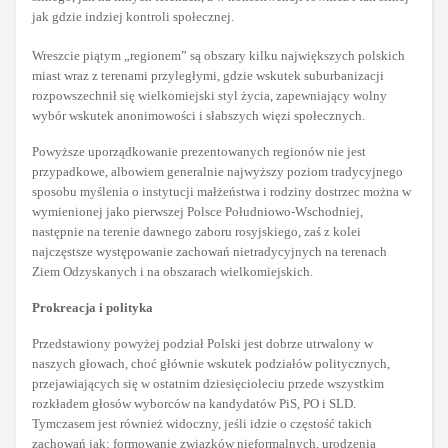
jak gdzie indziej kontroli społecznej.
Wreszcie piątym „regionem” są obszary kilku największych polskich
miast wraz z terenami przyległymi, gdzie wskutek suburbanizacji
rozpowszechnił się wielkomiejski styl życia, zapewniający wolny
wybór wskutek anonimowości i słabszych więzi społecznych.
Powyższe uporządkowanie prezentowanych regionów nie jest
przypadkowe, albowiem generalnie najwyższy poziom tradycyjnego
sposobu myślenia o instytucji małżeństwa i rodziny dostrzec można w
wymienionej jako pierwszej Polsce Południowo-Wschodniej,
następnie na terenie dawnego zaboru rosyjskiego, zaś z kolei
najczęstsze występowanie zachowań nietradycyjnych na terenach
Ziem Odzyskanych i na obszarach wielkomiejskich.
Prokreacja i polityka
Przedstawiony powyżej podział Polski jest dobrze utrwalony w
naszych głowach, choć głównie wskutek podziałów politycznych,
przejawiających się w ostatnim dziesięcioleciu przede wszystkim
rozkładem głosów wyborców na kandydatów PiS, PO i SLD.
Tymczasem jest również widoczny, jeśli idzie o częstość takich
zachowań jak: formowanie związków nieformalnych, urodzenia