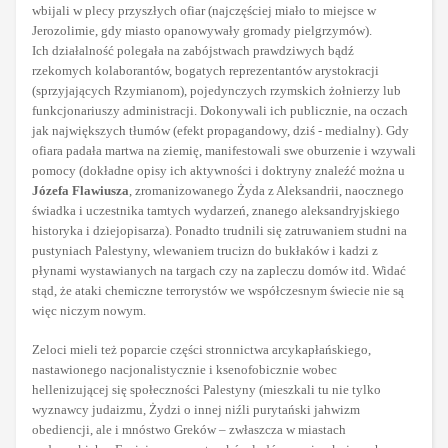
wbijali w plecy przyszłych ofiar (najczęściej miało to miejsce w
Jerozolimie, gdy miasto opanowywały gromady pielgrzymów).
Ich działalność polegała na zabójstwach prawdziwych bądź
rzekomych kolaborantów, bogatych reprezentantów arystokracji
(sprzyjających Rzymianom), pojedynczych rzymskich żołnierzy lub
funkcjonariuszy administracji. Dokonywali ich publicznie, na oczach
jak największych tłumów (efekt propagandowy, dziś - medialny). Gdy
ofiara padała martwa na ziemię, manifestowali swe oburzenie i wzywali
pomocy (dokładne opisy ich aktywności i doktryny znaleźć można u
Józefa Flawiusza
, zromanizowanego Żyda z Aleksandrii, naocznego
świadka i uczestnika tamtych wydarzeń, znanego aleksandryjskiego
historyka i dziejopisarza). Ponadto trudnili się zatruwaniem studni na
pustyniach Palestyny, wlewaniem trucizn do bukłaków i kadzi z
płynami wystawianych na targach czy na zapleczu domów itd. Widać
stąd, że ataki chemiczne terrorystów we współczesnym świecie nie są
więc niczym nowym.
Zeloci mieli też poparcie części stronnictwa arcykapłańskiego,
nastawionego nacjonalistycznie i ksenofobicznie wobec
hellenizującej się społeczności Palestyny (mieszkali tu nie tylko
wyznawcy judaizmu, Żydzi o innej niźli purytański jahwizm
obediencji, ale i mnóstwo Greków – zwłaszcza w miastach