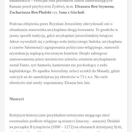
nadmorskich – Fenicjan oraz potomków ludów zamieszkujących
Kanaan przed przybyciem Żydów), m.in.
Eleazara Ben Szymona
,
Zachariasza Ben Phaleki
czy
Jana z Gischali
.
Podczas oblężenia przez Rzymian Jerozolimy zdecydowali oni o
obsadzaniu stanowiska arcykapłana drogą losowania. To gwałciło w
jawny sposób tradycję, gdyż arcykapłani jerozolimskiej świątyni
Jahwe wywodzili się z jednego rodu (mitycznego Sadoka, arcykapłana
z czasów Salomona) i ugrupowania polityczno-religijnego, stanowili
arystokrację rządzącą ówczesnym Izraelem. Dzięki zabiegowi
zastosowanemu przez stronnictwo zelotów, ostatnim arcykapłanem
został Fanni, syn Samuela, kamieniarz nie pochodzący z rodu
kapłańskiego. Po upadku Jerozolimy zeloci uciekli do Masady, gdzie
walczyli aż do samobójstwa jej obrońców w 73 r. n.e. Na czele
obrońców stał wtedy wspomniany Eleazar ben Jair.
Nizaryci
Kolejnym historycznie przykładem terroryzmu mogącego mieć
ewentualnie podłoże religijne są nizaryci (inaczej – asasyni). Działali
na początku II tysiąclecia (1090 – 1272) na obszarach dzisiejszej Syrii,