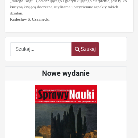
„miłego Bogu”), celebrującego i gloryfikującego cierpienie, jest tylko
kurtyną kryjącą doczesne, utylitarne i przyziemne aspekty takich
działań.
Radosław S. Czarnecki
Szukaj
Szukaj
Nowe wydanie