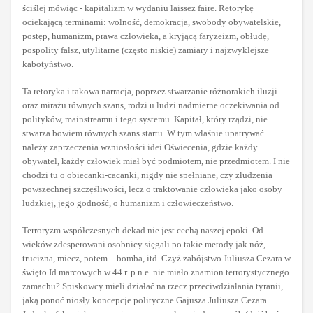
ściślej mówiąc - kapitalizm w wydaniu laissez faire. Retorykę
ociekającą terminami: wolność, demokracja, swobody obywatelskie,
postęp, humanizm, prawa człowieka, a kryjącą faryzeizm, obłudę,
pospolity fałsz, utylitarne (często niskie) zamiary i najzwyklejsze
kabotyństwo.
Ta retoryka i takowa narracja, poprzez stwarzanie różnorakich iluzji
oraz mirażu równych szans, rodzi u ludzi nadmierne oczekiwania od
polityków, mainstreamu i tego systemu. Kapitał, który rządzi, nie
stwarza bowiem równych szans startu. W tym właśnie upatrywać
należy zaprzeczenia wzniosłości idei Oświecenia, gdzie każdy
obywatel, każdy człowiek miał być podmiotem, nie przedmiotem. I nie
chodzi tu o obiecanki-cacanki, nigdy nie spełniane, czy złudzenia
powszechnej szczęśliwości, lecz o traktowanie człowieka jako osoby
ludzkiej, jego godność, o humanizm i człowieczeństwo.
Terroryzm współczesnych dekad nie jest cechą naszej epoki. Od
wieków zdesperowani osobnicy sięgali po takie metody jak nóż,
trucizna, miecz, potem – bomba, itd. Czyż zabójstwo Juliusza Cezara w
święto Id marcowych w 44 r. p.n.e. nie miało znamion terrorystycznego
zamachu? Spiskowcy mieli działać na rzecz przeciwdziałania tyranii,
jaką ponoć niosły koncepcje polityczne Gajusza Juliusza Cezara.