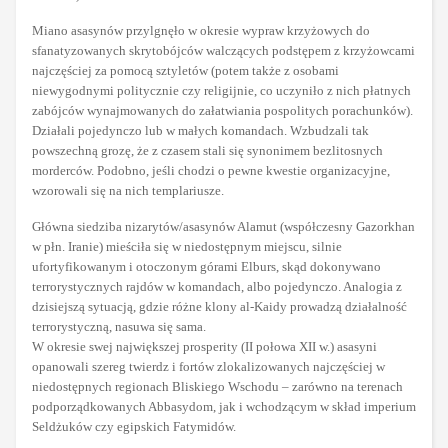
Miano asasynów przylgnęło w okresie wypraw krzyżowych do
sfanatyzowanych skrytobójców walczących podstępem z krzyżowcami
najczęściej za pomocą sztyletów (potem także z osobami
niewygodnymi politycznie czy religijnie, co uczyniło z nich płatnych
zabójców wynajmowanych do załatwiania pospolitych porachunków).
Działali pojedynczo lub w małych komandach. Wzbudzali tak
powszechną grozę, że z czasem stali się synonimem bezlitosnych
morderców. Podobno, jeśli chodzi o pewne kwestie organizacyjne,
wzorowali się na nich templariusze.
Główna siedziba nizarytów/asasynów Alamut (współczesny Gazorkhan
w płn. Iranie) mieściła się w niedostępnym miejscu, silnie
ufortyfikowanym i otoczonym górami Elburs, skąd dokonywano
terrorystycznych rajdów w komandach, albo pojedynczo. Analogia z
dzisiejszą sytuacją, gdzie różne klony al-Kaidy prowadzą działalność
terrorystyczną, nasuwa się sama.
W okresie swej największej prosperity (II połowa XII w.) asasyni
opanowali szereg twierdz i fortów zlokalizowanych najczęściej w
niedostępnych regionach Bliskiego Wschodu – zarówno na terenach
podporządkowanych Abbasydom, jak i wchodzącym w skład imperium
Seldżuków czy egipskich Fatymidów.