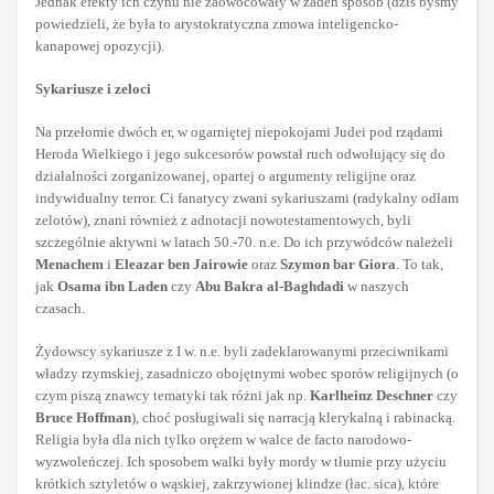
Jednak efekty ich czynu nie zaowocowały w żaden sposób (dziś byśmy
powiedzieli, że była to arystokratyczna zmowa inteligencko-
kanapowej opozycji).
Sykariusze i zeloci
Na przełomie dwóch er, w ogarniętej niepokojami Judei pod rządami
Heroda Wielkiego i jego sukcesorów powstał ruch odwołujący się do
działalności zorganizowanej, opartej o argumenty religijne oraz
indywidualny terror. Ci fanatycy zwani sykariuszami (radykalny odłam
zelotów), znani również z adnotacji nowotestamentowych, byli
szczególnie aktywni w latach 50.-70. n.e. Do ich przywódców należeli
Menachem
i
Eleazar ben Jairowie
oraz
Szymon bar Giora
. To tak,
jak
Osama ibn Laden
czy
Abu Bakra al-Baghdadi
w naszych
czasach.
Żydowscy sykariusze z I w. n.e. byli zadeklarowanymi przeciwnikami
władzy rzymskiej, zasadniczo obojętnymi wobec sporów religijnych (o
czym piszą znawcy tematyki tak różni jak np.
Karlheinz Deschner
czy
Bruce Hoffman
), choć posługiwali się narracją klerykalną i rabinacką.
Religia była dla nich tylko orężem w walce de facto narodowo-
wyzwoleńczej. Ich sposobem walki były mordy w tłumie przy użyciu
krótkich sztyletów o wąskiej, zakrzywionej klindze (łac. sica), które