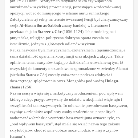
płn. Iraku i Iranu. Nizaryzm to radykalna sekta czy wspólnota
muzułmanów szyickiej proweniencji, pozostająca w zdecydowanej
opozycji wobec dominującego w islamie nurtu sunnickiego.
Założycielem tej sekty na terenie ówczesnej Persji był charyzmatyczny
szejk
Al-Hasan ibn as-Sabbah
znany bardziej w literaturze i
przekazach jako
Starzec z Gór
(1056-1124). Ich ortodoksyjna i
purytańska, religijno-polityczna doktryna oparta została na
ismailizmie, jednym z głównych odłamów szyizmu.
Nauka nasycona była mistycyzmem, ezoteryzmem i tajemniczością, a
sama działalność oparta na konspiracji oraz akcjach z ukrycia. Takie
opinie na temat asasynów krążą po dziś dzień, a utrwalane są tym, iż
wszystkiej dokumenty oraz archiwum zgromadzone w twierdzy Alamut
(siedziba Starca z Gór) zostały zniszczone podczas zdobycia i
doszczętnego splądrowania przez Mongołów pod wodzą
Hulagu-
chana
(1256).
Nazwa asasyn wiąże się z narkotycznym odurzeniem, pod wpływem
którego adept przygotowywany do udziału w akcji miał wizje raju i
szczęśliwości tam zażywanych. To odurzenie powodowano haszyszem,
czyniąc z członków wspólnoty osoby uzależnione, pospolitych
narkomanów (arabskie wyrażenie haszszāszijjūna oznacza tyle, co
„pod wpływem haszyszu", stąd miała się wziąć nazwa tego zakonu
skrytobójców, choć równie dobrze może chodzić w niej o „synów
Hasana").