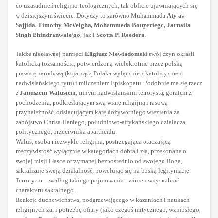
do uzasadnień religijno-teologicznych, tak obficie ujawniających się
w dzisiejszym świecie. Dotyczy to zarówno Muhammada
Aty as-
Sajjida, Timothy McVeigha, Mohammeda Bouyeriego, Jarnaila
Singh Bhindranwale’go
, jak i
Scotta P. Roedera.
Także niesławnej pamięci
Eligiusz Niewiadomski
swój czyn okrasił
katolicką tożsamością, potwierdzoną wielokrotnie przez polską
prawicę narodową (kojarzącą Polaka wyłącznie z katolicyzmem
nadwiślańskiego rytu) i milczeniem Episkopatu. Podobnie ma się rzecz
z
Januszem Walusiem
, innym nadwiślańskim terrorystą, góralem z
pochodzenia, podkreślającym swą wiarę religijną i rasową
przynależność, odsiadującym karę dożywotniego wiezienia za
zabójstwo Chrisa Haniego, południowo-afrykańskiego działacza
politycznego, przeciwnika apartheidu.
Waluś, osoba niezwykle religijna, postrzegająca otaczającą
rzeczywistość wyłącznie w kategoriach dobra i zła, przekonana o
swojej misji i łasce otrzymanej bezpośrednio od swojego Boga,
sakralizuje swoją działalność, powołując się na boską legitymację.
Terroryzm – według takiego pojmowania - winien więc nabrać
charakteru sakralnego.
Reakcja duchowieństwa, podgrzewającego w kazaniach i naukach
religijnych żar i potrzebę ofiary (jako czegoś mitycznego, wzniosłego,