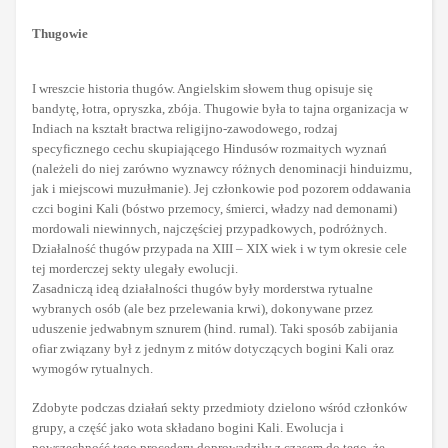
Thugowie
I wreszcie historia thugów. Angielskim słowem thug opisuje się
bandytę, łotra, opryszka, zbója. Thugowie była to tajna organizacja w
Indiach na kształt bractwa religijno-zawodowego, rodzaj
specyficznego cechu skupiającego Hindusów rozmaitych wyznań
(należeli do niej zarówno wyznawcy różnych denominacji hinduizmu,
jak i miejscowi muzułmanie). Jej członkowie pod pozorem oddawania
czci bogini Kali (bóstwo przemocy, śmierci, władzy nad demonami)
mordowali niewinnych, najczęściej przypadkowych, podróżnych.
Działalność thugów przypada na XIII – XIX wiek i w tym okresie cele
tej morderczej sekty ulegały ewolucji.
Zasadniczą ideą działalności thugów były morderstwa rytualne
wybranych osób (ale bez przelewania krwi), dokonywane przez
uduszenie jedwabnym sznurem (hind. rumal). Taki sposób zabijania
ofiar związany był z jednym z mitów dotyczących bogini Kali oraz
wymogów rytualnych.
Zdobyte podczas działań sekty przedmioty dzielono wśród członków
grupy, a część jako wota składano bogini Kali. Ewolucja i
powszechność tego procederu doprowadziły z czasem do tego, że