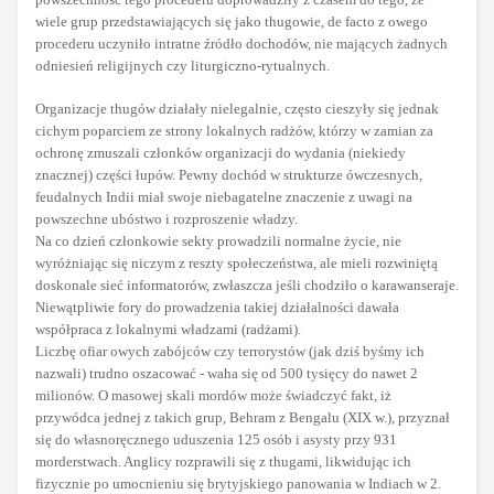
wiele grup przedstawiających się jako thugowie, de facto z owego
procederu uczyniło intratne źródło dochodów, nie mających żadnych
odniesień religijnych czy liturgiczno-rytualnych.
Organizacje thugów działały nielegalnie, często cieszyły się jednak
cichym poparciem ze strony lokalnych radżów, którzy w zamian za
ochronę zmuszali członków organizacji do wydania (niekiedy
znacznej) części łupów. Pewny dochód w strukturze ówczesnych,
feudalnych Indii miał swoje niebagatelne znaczenie z uwagi na
powszechne ubóstwo i rozproszenie władzy.
Na co dzień członkowie sekty prowadzili normalne życie, nie
wyróżniając się niczym z reszty społeczeństwa, ale mieli rozwiniętą
doskonale sieć informatorów, zwłaszcza jeśli chodziło o karawanseraje.
Niewątpliwie fory do prowadzenia takiej działalności dawała
współpraca z lokalnymi władzami (radżami).
Liczbę ofiar owych zabójców czy terrorystów (jak dziś byśmy ich
nazwali) trudno oszacować - waha się od 500 tysięcy do nawet 2
milionów. O masowej skali mordów może świadczyć fakt, iż
przywódca jednej z takich grup, Behram z Bengalu (XIX w.), przyznał
się do własnoręcznego uduszenia 125 osób i asysty przy 931
morderstwach. Anglicy rozprawili się z thugami, likwidując ich
fizycznie po umocnieniu się brytyjskiego panowania w Indiach w 2.