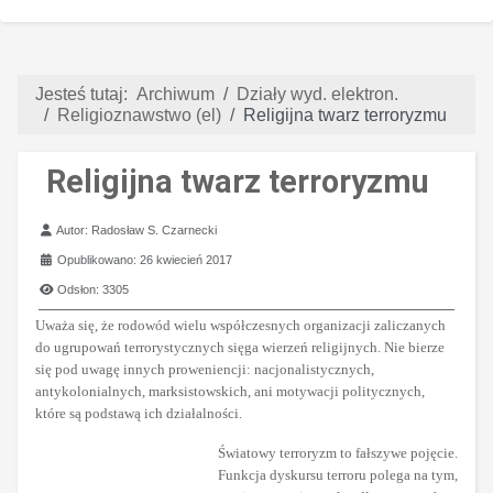
Jesteś tutaj:
Archiwum
Działy wyd. elektron.
Religioznawstwo (el)
Religijna twarz terroryzmu
Religijna twarz terroryzmu
Szczegóły
Autor:
Radosław S. Czarnecki
Opublikowano: 26 kwiecień 2017
Odsłon: 3305
Uważa się, że rodowód wielu współczesnych organizacji zaliczanych
do ugrupowań terrorystycznych sięga wierzeń religijnych. Nie bierze
się pod uwagę innych proweniencji: nacjonalistycznych,
antykolonialnych, marksistowskich, ani motywacji politycznych,
które są podstawą ich działalności.
Światowy terroryzm to fałszywe pojęcie.
Funkcja dyskursu terroru polega na tym,