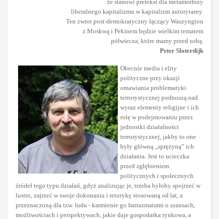
że stanowi pretekst dla metamorfozy
liberalnego kapitalizmu w kapitalizm autorytarny.
Ten zwrot post-demokratyczny łączący Waszyngton
z Moskwą i Pekinem będzie wielkim tematem
półwiecza, które mamy przed sobą.
Peter Sloterdijk
Obecnie media i elity
polityczne przy okazji
omawiania problematyki
terrorystycznej podnoszą nad
wyraz elementy religijne i ich
rolę w podejmowaniu przez
jednostki działalności
terrorystycznej, jakby to one
były główną „sprężyną” ich
działania. Jest to ucieczka
przed zgłębieniem
politycznych i społecznych
źródeł tego typu działań, gdyż analizując je, trzeba byłoby spojrzeć w
lustro, zajrzeć w swoje dokonania i retorykę stosowaną od lat, a
przeznaczoną dla tzw. ludu - karmienie go fantazmatami o szansach,
możliwościach i perspektywach, jakie daje gospodarka rynkowa, a