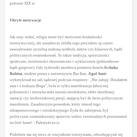
połowie XIX w.
Ukryte motywacje
Jak więc widać, religia może być motywem działalności
terrorystycznej, ale zasadnicze źródła tego procederu są często
zawoalowane szczelną zasłoną symboli, mitów czy klasowych, bądź
politycznych uwarunkowań. To także tradycja, sprzeczności
społeczne, nierówności ekonomiczne i wykluczenie (jednostkowe
bądź grupowe). Gdy żydowski morderca premiera Izraela
Icchaka
Rabina
, student prawa z uniwersytetu Bar Ilan,
Jigal Amir
wykrzykiwał na sali sądowej podczas rozprawy: „Nie żałuję. Działałem
sam i z rozkazu Boga”, była to tylko manifestacja fałszywej
pobożności i retoryka miła uszom ortodoksów, efekt określonej
narracji czy środowiskowej presji, mającej być de facto politycznym
manifestem. Zasadniczym powodem, który zmusił tego
ultraprawicowego i ortodoksyjnego Żyda do zabójstwa, był
politycznie uwarunkowany sprzeciw wobec ewentualnych porozumień
na linii Izrael – Palestyńczycy.
Podobnie ma się rzecz ze wszystkimi terrorystami, odwołującymi się