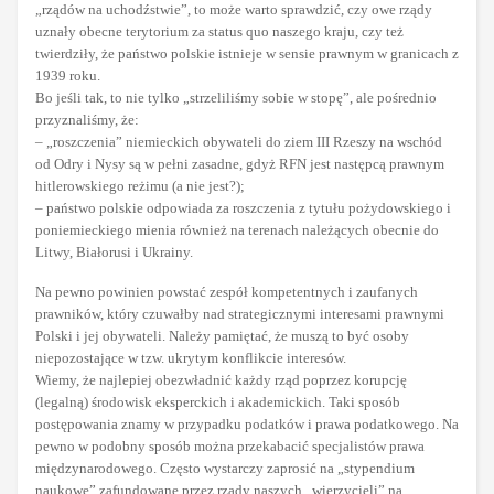
„rządów na uchodźstwie”, to może warto sprawdzić, czy owe rządy
uznały obecne terytorium za status quo naszego kraju, czy też
twierdziły, że państwo polskie istnieje w sensie prawnym w granicach z
1939 roku.
Bo jeśli tak, to nie tylko „strzeliliśmy sobie w stopę”, ale pośrednio
przyznaliśmy, że:
– „roszczenia” niemieckich obywateli do ziem III Rzeszy na wschód
od Odry i Nysy są w pełni zasadne, gdyż RFN jest następcą prawnym
hitlerowskiego reżimu (a nie jest?);
– państwo polskie odpowiada za roszczenia z tytułu pożydowskiego i
poniemieckiego mienia również na terenach należących obecnie do
Litwy, Białorusi i Ukrainy.
Na pewno powinien powstać zespół kompetentnych i zaufanych
prawników, który czuwałby nad strategicznymi interesami prawnymi
Polski i jej obywateli. Należy pamiętać, że muszą to być osoby
niepozostające w tzw. ukrytym konflikcie interesów.
Wiemy, że najlepiej obezwładnić każdy rząd poprzez korupcję
(legalną) środowisk eksperckich i akademickich. Taki sposób
postępowania znamy w przypadku podatków i prawa podatkowego. Na
pewno w podobny sposób można przekabacić specjalistów prawa
międzynarodowego. Często wystarczy zaprosić na „stypendium
naukowe” zafundowane przez rządy naszych „wierzycieli” na