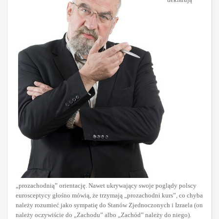
„prozachodnią” orientację. Nawet ukrywający swoje poglądy polscy
eurosceptycy głośno mówią, że trzymają „prozachodni kurs”, co chyba
należy rozumieć jako sympatię do Stanów Zjednoczonych i Izraela (on
należy oczywiście do „Zachodu” albo „Zachód” należy do niego).