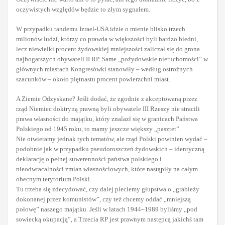
oczywistych względów będzie to złym sygnałem.
W przypadku tandemu Izrael-USA idzie o mienie blisko trzech
milionów ludzi, którzy co prawda w większości byli bardzo biedni,
lecz niewielki procent żydowskiej mniejszości zaliczał się do grona
najbogatszych obywateli II RP. Same „pożydowskie nieruchomości” w
głównych miastach Kongresówki stanowiły – według ostrożnych
szacunków – około piętnastu procent powierzchni miast.
A Ziemie Odzyskane? Jeśli dodać, że zgodnie z akceptowaną przez
rząd Niemiec doktryną prawną byli obywatele III Rzeszy nie stracili
prawa własności do majątku, który znalazł się w granicach Państwa
Polskiego od 1945 roku, to mamy jeszcze większy „pasztet”.
Nie otwieramy jednak tych tematów, ale rząd Polski powinien wydać –
podobnie jak w przypadku pseudoroszczeń żydowskich – identyczną
deklarację o pełnej suwerenności państwa polskiego i
nieodwracalności zmian własnościowych, które nastąpiły na całym
obecnym terytorium Polski.
Tu trzeba się zdecydować, czy dalej pleciemy głupstwa o „grabieży
dokonanej przez komunistów”, czy też chcemy oddać „mniejszą
połowę” naszego majątku. Jeśli w latach 1944–1989 byliśmy „pod
sowiecką okupacją”, a Trzecia RP jest prawnym następcą jakichś tam