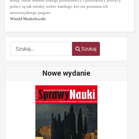
Rosję. Może właśnie dlatego proniemieccy i proizraelscy politycy
polscy są tak wrodzy wobec każdego, kto nie powtarza ich
antyrosyjskiego jazgotu.
Witold Modzelewski
Szukaj
Szukaj
Nowe wydanie