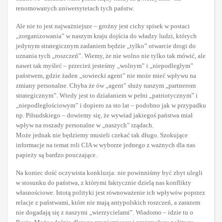
renomowanych uniwersytetach tych państw.
Ale nie to jest najważniejsze – groźny jest cichy spisek w postaci
„zorganizowania” w naszym kraju dojścia do władzy ludzi, których
jedynym strategicznym zadaniem będzie „tylko” otwarcie drogi do
uznania tych „roszczeń”. Wiemy, że nie wolno nie tylko tak mówić, ale
nawet tak myśleć – przecież jesteśmy „wolnym” i „niepodległym”
państwem, gdzie żaden „sowiecki agent” nie może mieć wpływu na
zmiany personalne. Chyba że ów „agent” służy naszym „partnerom
strategicznym”. Wtedy jest to działaniem w pełni „patriotycznym” i
„niepodległościowym” i dopiero za sto lat – podobno jak w przypadku
np. Piłsudskiego – dowiemy się, że wywiad jakiegoś państwa miał
wpływ na roszady personalne w „naszych” rządach.
Może jednak nie będziemy musieli czekać tak długo. Szokujące
informacje na temat roli CIA w wyborze jednego z ważnych dla nas
papieży są bardzo pouczające.
Na koniec dość oczywista konkluzja: nie powinniśmy być zbyt ulegli
w stosunku do państwa, z którymi faktycznie dzielą nas konflikty
własnościowe. Istotą polityki jest równoważenie ich wpływów poprzez
relacje z państwami, które nie mają antypolskich roszczeń, a zarazem
nie dogadają się z naszymi „wierzycielami”. Wiadomo – idzie tu o