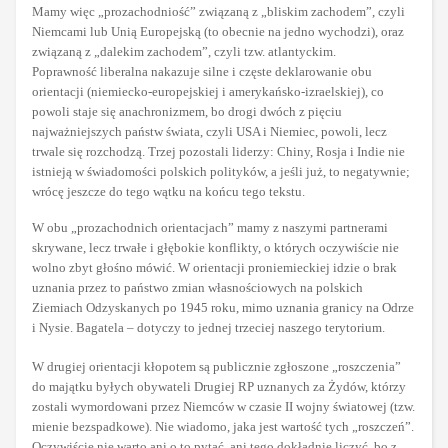
Mamy więc „prozachodniość” związaną z „bliskim zachodem”, czyli
Niemcami lub Unią Europejską (to obecnie na jedno wychodzi), oraz
związaną z „dalekim zachodem”, czyli tzw. atlantyckim.
Poprawność liberalna nakazuje silne i częste deklarowanie obu
orientacji (niemiecko-europejskiej i amerykańsko-izraelskiej), co
powoli staje się anachronizmem, bo drogi dwóch z pięciu
najważniejszych państw świata, czyli USA i Niemiec, powoli, lecz
trwale się rozchodzą. Trzej pozostali liderzy: Chiny, Rosja i Indie nie
istnieją w świadomości polskich polityków, a jeśli już, to negatywnie;
wrócę jeszcze do tego wątku na końcu tego tekstu.
W obu „prozachodnich orientacjach” mamy z naszymi partnerami
skrywane, lecz trwałe i głębokie konflikty, o których oczywiście nie
wolno zbyt głośno mówić. W orientacji proniemieckiej idzie o brak
uznania przez to państwo zmian własnościowych na polskich
Ziemiach Odzyskanych po 1945 roku, mimo uznania granicy na Odrze
i Nysie. Bagatela – dotyczy to jednej trzeciej naszego terytorium.
W drugiej orientacji kłopotem są publicznie zgłoszone „roszczenia”
do majątku byłych obywateli Drugiej RP uznanych za Żydów, którzy
zostali wymordowani przez Niemców w czasie II wojny światowej (tzw.
mienie bezspadkowe). Nie wiadomo, jaka jest wartość tych „roszczeń”.
Oczywiście nie warto ani o to pytać, ani tego dokładnie liczyć, bo z