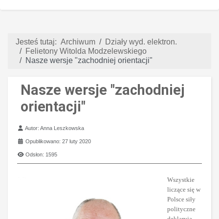
Jesteś tutaj:
Archiwum
Działy wyd. elektron.
Felietony Witolda Modzelewskiego
Nasze wersje "zachodniej orientacji"
Nasze wersje "zachodniej
orientacji"
Szczegóły
Autor:
Anna Leszkowska
Opublikowano: 27 luty 2020
Odsłon: 1595
Wszystkie
liczące się w
Polsce siły
polityczne
deklarują