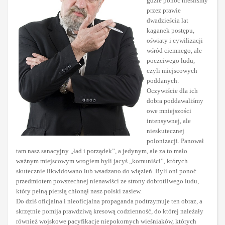
gdzie ponoć nieśliśmy
przez prawie
dwadzieścia lat
kaganek postępu,
oświaty i cywilizacji
wśród ciemnego, ale
poczciwego ludu,
czyli miejscowych
poddanych.
Oczywiście dla ich
dobra poddawaliśmy
owe mniejszości
intensywnej, ale
nieskutecznej
polonizacji. Panował
tam nasz sanacyjny „ład i porządek”, a jedynym, ale za to mało
ważnym miejscowym wrogiem byli jacyś „komuniści”, których
skutecznie likwidowano lub wsadzano do więzień. Byli oni ponoć
przedmiotem powszechnej nienawiści ze strony dobrotliwego ludu,
który pełną piersią chłonął nasz polski zasiew.
Do dziś oficjalna i nieoficjalna propaganda podtrzymuje ten obraz, a
skrzętnie pomija prawdziwą kresową codzienność, do której należały
również wojskowe pacyfikacje niepokornych wieśniaków, których