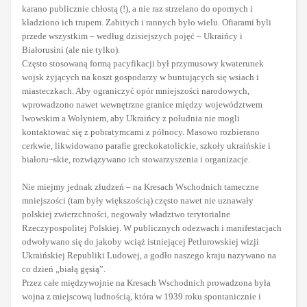
karano publicznie chłostą (!), a nie raz strzelano do opornych i
kładziono ich trupem. Zabitych i rannych było wielu. Ofiarami byli
przede wszystkim – według dzisiejszych pojęć – Ukraińcy i
Białorusini (ale nie tylko).
Często stosowaną formą pacyfikacji był przymusowy kwaterunek
wojsk żyjących na koszt gospodarzy w buntujących się wsiach i
miasteczkach. Aby ograniczyć opór mniejszości narodowych,
wprowadzono nawet wewnętrzne granice między województwem
lwowskim a Wołyniem, aby Ukraińcy z południa nie mogli
kontaktować się z pobratymcami z północy. Masowo rozbierano
cerkwie, likwidowano parafie greckokatolickie, szkoły ukraińskie i
białoru¬skie, rozwiązywano ich stowarzyszenia i organizacje.
Nie miejmy jednak złudzeń – na Kresach Wschodnich tameczne
mniejszości (tam były większością) często nawet nie uznawały
polskiej zwierzchności, negowały władztwo terytorialne
Rzeczypospolitej Polskiej. W publicznych odezwach i manifestacjach
odwoływano się do jakoby wciąż istniejącej Petlurowskiej wizji
Ukraińskiej Republiki Ludowej, a godło naszego kraju nazywano na
co dzień „białą gęsią”.
Przez całe międzywojnie na Kresach Wschodnich prowadzona była
wojna z miejscową ludnością, która w 1939 roku spontanicznie i