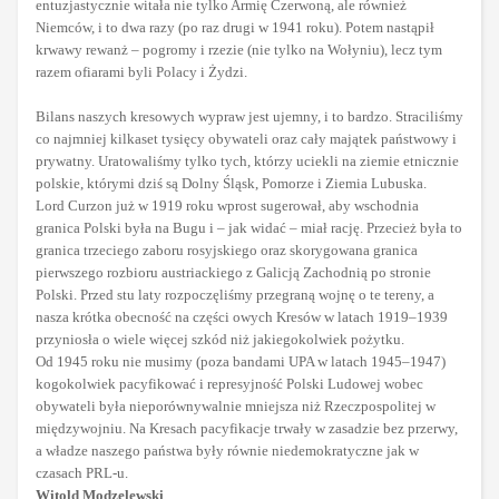
entuzjastycznie witała nie tylko Armię Czerwoną, ale również
Niemców, i to dwa razy (po raz drugi w 1941 roku). Potem nastąpił
krwawy rewanż – pogromy i rzezie (nie tylko na Wołyniu), lecz tym
razem ofiarami byli Polacy i Żydzi.
Bilans naszych kresowych wypraw jest ujemny, i to bardzo. Straciliśmy
co najmniej kilkaset tysięcy obywateli oraz cały majątek państwowy i
prywatny. Uratowaliśmy tylko tych, którzy uciekli na ziemie etnicznie
polskie, którymi dziś są Dolny Śląsk, Pomorze i Ziemia Lubuska.
Lord Curzon już w 1919 roku wprost sugerował, aby wschodnia
granica Polski była na Bugu i – jak widać – miał rację. Przecież była to
granica trzeciego zaboru rosyjskiego oraz skorygowana granica
pierwszego rozbioru austriackiego z Galicją Zachodnią po stronie
Polski. Przed stu laty rozpoczęliśmy przegraną wojnę o te tereny, a
nasza krótka obecność na części owych Kresów w latach 1919–1939
przyniosła o wiele więcej szkód niż jakiegokolwiek pożytku.
Od 1945 roku nie musimy (poza bandami UPA w latach 1945–1947)
kogokolwiek pacyfikować i represyjność Polski Ludowej wobec
obywateli była nieporównywalnie mniejsza niż Rzeczpospolitej w
międzywojniu. Na Kresach pacyfikacje trwały w zasadzie bez przerwy,
a władze naszego państwa były równie niedemokratyczne jak w
czasach PRL-u.
Witold Modzelewski