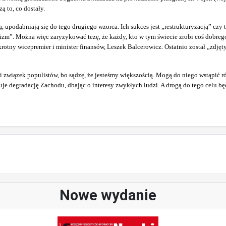
 to, co dostały.
ną, upodabniają się do tego drugiego wzorca. Ich sukces jest „restrukturyzacją” czy
lizm”. Można więc zaryzykować tezę, że każdy, kto w tym świecie zrobi coś dobr
krotny wicepremier i minister finansów, Leszek Balcerowicz. Ostatnio został „zdjęt
wiązek populistów, bo sądzę, że jesteśmy większością. Mogą do niego wstąpić ró
muje degradację Zachodu, dbając o interesy zwykłych ludzi. A drogą do tego celu
Nowe wydanie