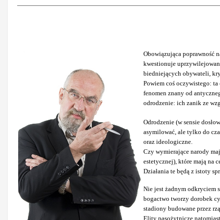
Obowiązująca poprawność nak
kwestionuje uprzywilejowani
biedniejących obywateli, kry
Powiem coś oczywistego: ta 
fenomen znany od antycznego
odrodzenie: ich zanik ze wzg
Odrodzenie (w sensie dosło
asymilować, ale tylko do cz
oraz ideologiczne.
Czy wymierające narody mają
estetycznej), które mają na 
Działania te będą z istoty sp
Nie jest żadnym odkryciem s
bogactwo tworzy dorobek cyw
stadiony budowane przez rzą
Elity pasożytnicze natomias