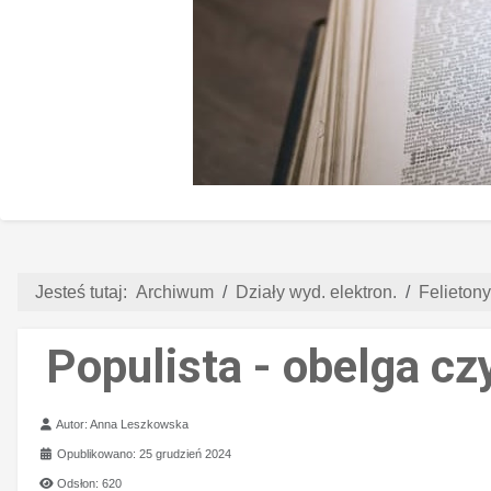
Jesteś tutaj:
Archiwum
Działy wyd. elektron.
Felieton
Populista - obelga c
Szczegóły
Autor:
Anna Leszkowska
Opublikowano: 25 grudzień 2024
Odsłon: 620