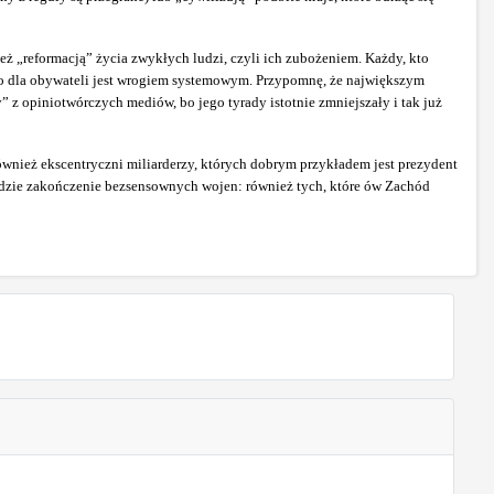
 też „reformacją” życia zwykłych ludzi, czyli ich zubożeniem. Każdy, kto
ego dla obywateli jest wrogiem systemowym. Przypomnę, że największym
y” z opiniotwórczych mediów, bo jego tyrady istotnie zmniejszały i tak już
wnież ekscentryczni miliarderzy, których dobrym przykładem jest prezydent
 będzie zakończenie bezsensownych wojen: również tych, które ów Zachód