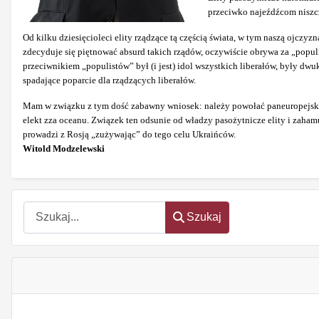
przeciwko najeźdźcom niszczą
Od kilku dziesięcioleci elity rządzące tą częścią świata, w tym naszą ojczyz
zdecyduje się piętnować absurd takich rządów, oczywiście obrywa za „popu
przeciwnikiem „populistów” był (i jest) idol wszystkich liberałów, były dwu
spadające poparcie dla rządzących liberałów.
Mam w związku z tym dość zabawny wniosek: należy powołać paneuropejski z
elekt zza oceanu. Związek ten odsunie od władzy pasożytnicze elity i zaha
prowadzi z Rosją „zużywając” do tego celu Ukraińców.
Witold Modzelewski
Szukaj
Szukaj