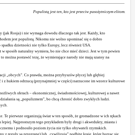
Populistą jest ten, kto jest przeciw pasożytniczym elitom.
y (jak Rosja) i nie wymaga dowodu dlaczego tak jest. Każdy, kto
hodem jest populistą. Nikomu nie wolno upominać się o dobro
o spadku dzietności nie tylko Europy, lecz również USA.
 w sposób naturalny wymiera, bo nie chce mieć dzieci. Jest w tym pewien
to można postawić tezę, że wymierające narody nie mają szansy na
cji „obcych”. Co prawda, można przybyszów płycej lub głębiej
 i z hukiem odrzucą (przynajmniej w części) narzucone im wzorce kulturowe
możliwych sferach – ekonomicznej, świadomościowej, kulturowej a nawet
te działania są „populizmem”, bo chcą chronić dobro zwykłych ludzi.
nych.
e. Te pierwsze organizują świat w ten sposób, że gromadzone w ich rękach
 lepiej. Najprostszym tego przykładem były drogi i akwedukty, miasta i
cznemu i podnosiło poziom życia nie tylko obywateli rzymskich.
z reguły są przegrane) lub „cywilizują” podbite kraje, które burząc się