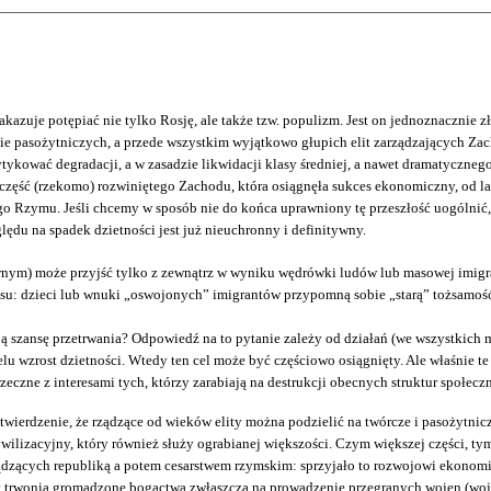
azuje potępiać nie tylko Rosję, ale także tzw. populizm. Jest on jednoznacznie zł
e pasożytniczych, a przede wszystkim wyjątkowo głupich elit zarządzających Zac
tykować degradacji, a w zasadzie likwidacji klasy średniej, a nawet dramatyczneg
część (rzekomo) rozwiniętego Zachodu, która osiągnęła sukces ekonomiczny, od lat
 Rzymu. Jeśli chcemy w sposób nie do końca uprawniony tę przeszłość uogólnić, 
lędu na spadek dzietności jest już nieuchronny i definitywny.
wnym) może przyjść tylko z zewnątrz w wyniku wędrówki ludów lub masowej imigra
asu: dzieci lub wnuki „oswojonych” imigrantów przypomną sobie „starą” tożsamość
 szansę przetrwania? Odpowiedź na to pytanie zależy od działań (we wszystkich 
celu wzrost dzietności. Wtedy ten cel może być częściowo osiągnięty. Ale właśnie 
rzeczne z interesami tych, którzy zarabiają na destrukcji obecnych struktur społecz
twierdzenie, że rządzące od wieków elity można podzielić na twórcze i pasożytnicz
ilizacyjny, który również służy ograbianej większości. Czym większej części, tym
dzących republiką a potem cesarstwem rzymskim: sprzyjało to rozwojowi ekonomi
t trwonią gromadzone bogactwa zwłaszcza na prowadzenie przegranych wojen (wojny 