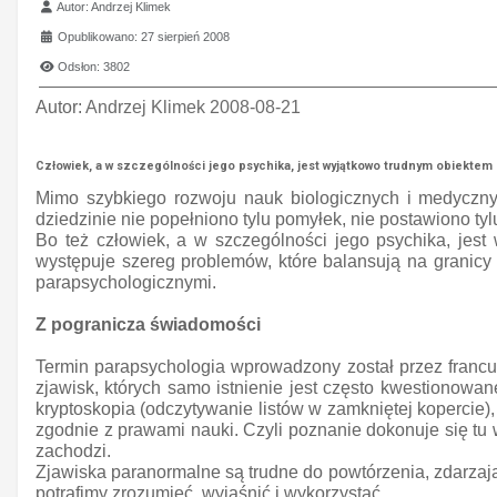
Szczegóły
Autor:
Andrzej Klimek
Opublikowano: 27 sierpień 2008
Odsłon: 3802
Autor:
Andrzej Klimek 2008-08-21
Człowiek, a w szczególności jego psychika, jest wyjątkowo trudnym obiektem 
Mimo szybkiego rozwoju nauk biologicznych i medyczny
dziedzinie nie popełniono tylu pomyłek, nie postawiono tyl
Bo też człowiek, a w szczególności jego psychika, jest
występuje szereg problemów, które balansują na granicy n
parapsychologicznymi.
Z pogranicza świadomości
Termin parapsychologia wprowadzony został przez francu
zjawisk, których samo istnienie jest często kwestionowane
kryptoskopia (odczytywanie listów w zamkniętej kopercie
zgodnie z prawami nauki. Czyli poznanie dokonuje się tu
zachodzi.
Zjawiska paranormalne są trudne do powtórzenia, zdarzają
potrafimy zrozumieć, wyjaśnić i wykorzystać.