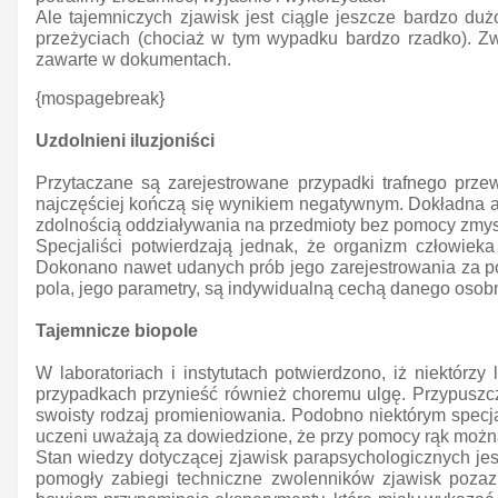
Ale tajemniczych zjawisk jest ciągle jeszcze bardzo d
przeżyciach (chociaż w tym wypadku bardzo rzadko). Zwol
zawarte w dokumentach.
{mospagebreak}
Uzdolnieni iluzjoniści
Przytaczane są zarejestrowane przypadki trafnego prz
najczęściej kończą się wynikiem negatywnym. Dokładna a
zdolnością oddziaływania na przedmioty bez pomocy zmysł
Specjaliści potwierdzają jednak, że organizm człowieka
Dokonano nawet udanych prób jego zarejestrowania za pomo
pola, jego parametry, są indywidualną cechą danego osobn
Tajemnicze biopole
W laboratoriach i instytutach potwierdzono, iż niektórz
przypadkach przynieść również choremu ulgę. Przypuszcza 
swoisty rodzaj promieniowania. Podobno niektórym specja
uczeni uważają za dowiedzione, że przy pomocy rąk można
Stan wiedzy dotyczącej zjawisk parapsychologicznych je
pomogły zabiegi techniczne zwolenników zjawisk pozaz