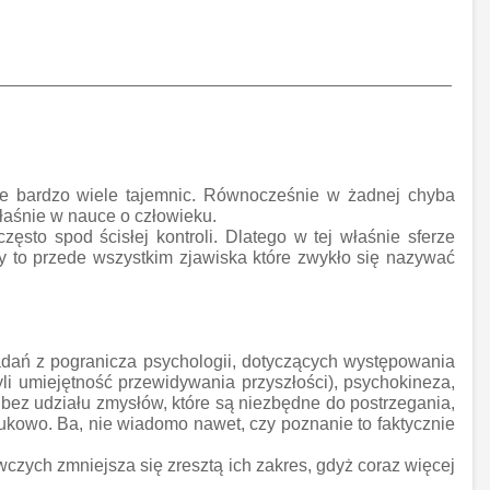
ze bardzo wiele tajemnic. Równocześnie w żadnej chyba
właśnie w nauce o człowieku.
sto spod ścisłej kontroli. Dlatego w tej właśnie sferze
czy to przede wszystkim zjawiska które zwykło się nazywać
adań z pogranicza psychologii, dotyczących występowania
zyli umiejętność przewidywania przyszłości), psychokineza,
bez udziału zmysłów, które są niezbędne do postrzegania,
ukowo. Ba, nie wiadomo nawet, czy poznanie to faktycznie
czych zmniejsza się zresztą ich zakres, gdyż coraz więcej