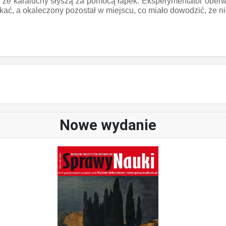
 że karaluchy słyszą za pomocą łapek. Eksperymentator oberwa
ekać, a okaleczony pozostał w miejscu, co miało dowodzić, że 
Nowe wydanie