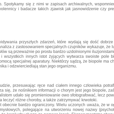
użo. Spotykamy się z nimi w zapisach archiwalnych, wspomnie
ennicy i badacze takich zjawisk jak jasnowidzenie czy preko
ewidywania przyszłych zdarzeń, które wydają się dość dobr
naliza z zastosowaniem specjalnych czujników wykazuje, że l
ów są przeważnie po prostu bardzo uzdolnionymi iluzjonistami
 i wszystkich innych istot żyjących wytwarza swoiste pole bi
cą specjalnej aparatury. Niektórzy sądzą, że biopole ma char
ika i odzwierciedlają stan jego organizmu.
y ludzie, przesuwając ręce nad ciałem innego człowieka potraf
się, że nośnikiem informacji o chorym jest jego biopole, zaś
listom udało się promieniowanie owo sfotografować, lecz pow
 leczyć różne choroby, a także zatrzymywać krwotoki.
st obecnie bardzo ograniczony. Wielu uczonych uważa, że w 
mysłowych, polegające na utworzeniu nowej nazwy (psychotro