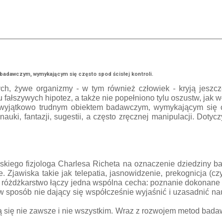
badawczym, wymykającym się często spod ścisłej kontroli.
ch, żywe organizmy - w tym również człowiek - kryją jeszc
u fałszywych hipotez, a także nie popełniono tylu oszustw, jak 
 wyjątkowo trudnym obiektem badawczym, wymykającym się czę
auki, fantazji, sugestii, a często zręcznej manipulacji. Doty
skiego fizjologa Charlesa Richeta na oznaczenie dziedziny b
. Zjawiska takie jak telepatia, jasnowidzenie, prekognicja (c
), różdżkarstwo łączy jedna wspólna cecha: poznanie dokonane 
 w sposób nie dający się współcześnie wyjaśnić i uzasadnić na
 się nie zawsze i nie wszystkim. Wraz z rozwojem metod badaw