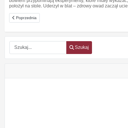
bowiem przypominają eksperymenty, które miały wykazać,
położył na stole. Uderzył w blat – zdrowy owad zaczął uci
oem
Poprzednia strona: Astronomowie na Księżyc!
Poprzednia
software
Szukaj
Szukaj