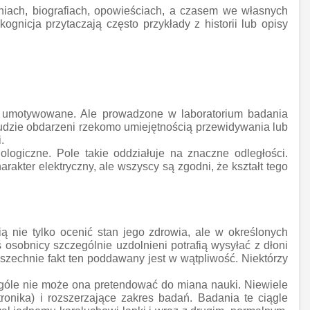
niach, biografiach, opowieściach, a czasem we własnych
gnicja przytaczają często przykłady z historii lub opisy
ze umotywowane. Ale prowadzone w laboratorium badania
udzie obdarzeni rzekomo umiejętnością przewidywania lub
.
ologiczne. Pole takie oddziałuje na znaczne odległości.
akter elektryczny, ale wszyscy są zgodni, że kształt tego
ią nie tylko ocenić stan jego zdrowia, ale w określonych
 osobnicy szczególnie uzdolnieni potrafią wysyłać z dłoni
szechnie fakt ten poddawany jest w wątpliwość. Niektórzy
ogóle nie może ona pretendować do miana nauki. Niewiele
nika) i rozszerzające zakres badań. Badania te ciągle