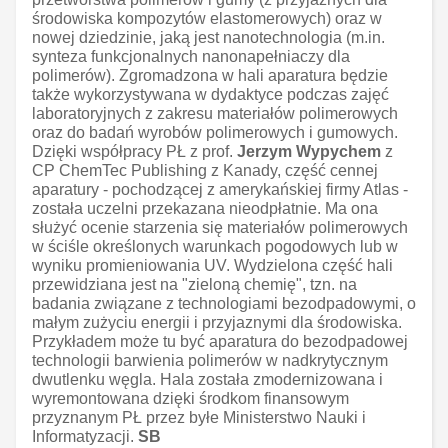
środowiska kompozytów elastomerowych) oraz w
nowej dziedzinie, jaką jest nanotechnologia (m.in.
synteza funkcjonalnych nanonapełniaczy dla
polimerów). Zgromadzona w hali aparatura będzie
także wykorzystywana w dydaktyce podczas zajęć
laboratoryjnych z zakresu materiałów polimerowych
oraz do badań wyrobów polimerowych i gumowych.
Dzięki współpracy PŁ z prof.
Jerzym Wypychem
z
CP ChemTec Publishing z Kanady, część cennej
aparatury - pochodzącej z amerykańskiej firmy Atlas -
została uczelni przekazana nieodpłatnie. Ma ona
służyć ocenie starzenia się materiałów polimerowych
w ściśle określonych warunkach pogodowych lub w
wyniku promieniowania UV. Wydzielona część hali
przewidziana jest na "zieloną chemię", tzn. na
badania związane z technologiami bezodpadowymi, o
małym zużyciu energii i przyjaznymi dla środowiska.
Przykładem może tu być aparatura do bezodpadowej
technologii barwienia polimerów w nadkrytycznym
dwutlenku węgla. Hala została zmodernizowana i
wyremontowana dzięki środkom finansowym
przyznanym PŁ przez byłe Ministerstwo Nauki i
Informatyzacji.
SB