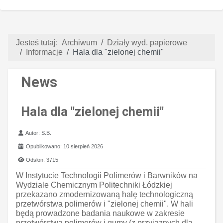
Jesteś tutaj:
Archiwum
Działy wyd. papierowe
Informacje
Hala dla "zielonej chemii"
News
Hala dla "zielonej chemii"
Szczegóły
Autor:
S.B.
Opublikowano: 10 sierpień 2026
Odsłon: 3715
W Instytucie Technologii Polimerów i Barwników na
Wydziale Chemicznym Politechniki Łódzkiej
przekazano zmodernizowaną halę technologiczną
przetwórstwa polimerów i "zielonej chemii". W hali
będą prowadzone badania naukowe w zakresie
przetwórstwa polimerów i gumy (z przyjaznych dla