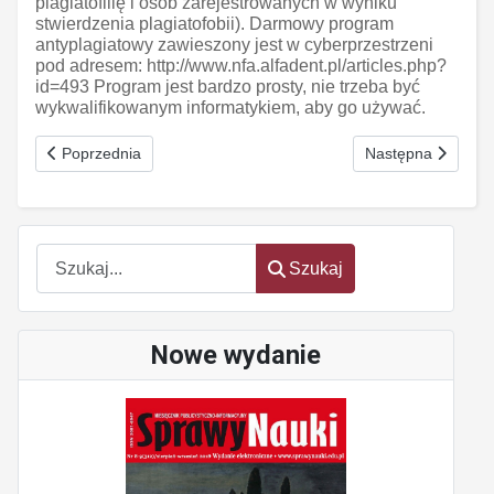
plagiatofilię i osób zarejestrowanych w wyniku
stwierdzenia plagiatofobii). Darmowy program
antyplagiatowy zawieszony jest w cyberprzestrzeni
pod adresem: http://www.nfa.alfadent.pl/articles.php?
id=493 Program jest bardzo prosty, nie trzeba być
wykwalifikowanym informatykiem, aby go używać.
Poprzednia strona: Zjazd matematyków
Następna strona: M
Poprzednia
Następna
Szukaj
Szukaj
Nowe wydanie