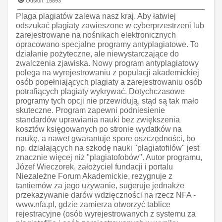
Odsłon: 15893
Plaga plagiatów zalewa nasz kraj. Aby łatwiej
odszukać plagiaty zawieszone w cyberprzestrzeni lub
zarejestrowane na nośnikach elektronicznych
opracowano specjalne programy antyplagiatowe. To
działanie pożyteczne, ale niewystarczające do
zwalczenia zjawiska. Nowy program antyplagiatowy
polega na wyrejestrowaniu z populacji akademickiej
osób popełniających plagiaty a zarejestrowaniu osób
potrafiących plagiaty wykrywać. Dotychczasowe
programy tych opcji nie przewidują, stąd są tak mało
skuteczne. Program zapewni podniesienie
standardów uprawiania nauki bez zwiększenia
kosztów księgowanych po stronie wydatków na
naukę, a nawet gwarantuje spore oszczędności, bo
np. działających na szkodę nauki "plagiatofilów" jest
znacznie więcej niż "plagiatofobów". Autor programu,
Józef Wieczorek, założyciel fundacji i portalu
Niezależne Forum Akademickie, rezygnuje z
tantiemów za jego używanie, sugeruje jednakże
przekazywanie darów wdzięczności na rzecz NFA -
www.nfa.pl, gdzie zamierza otworzyć tablice
rejestracyjne (osób wyrejestrowanych z systemu za