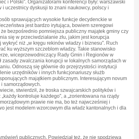
 i Polski”. Organizatorami konferencji były: warszawski
 uczestnicy dyskusji to znani naukowcy, polscy i
d osób sprawujących wysokie funkcje decydenckie w
ołeczeństwa jest bardzo irytująca, bowiem szeregowi
, że bezpośrednio pomniejsza publiczny majątek gminy czy
a się w przeciwdziałanie złu, jakim jest korupcja
 wykryć niż „w kręgu rekinów władzy i biznesu”. Ruch
iować ku wyższym szczeblom władzy. Takie stanowisko
nsterze, wiceprzewodniczący Rady Gmin i Regionów w
ał zasady zwalczania korupcji w lokalnych samorządach w
u. Odnoszą się głównie do przejrzystości instytucji
olenie urzędników i innych funkcjonariuszy służb
b dysponujących majątkiem publicznym. Interesującym novum
h i samorządowych.
ecie, stwierdził, że troska szwajcarskich polityków i
ż „każdy kontroluje każdego”, a „zorientowana na rządy
samorządowym prawie nie ma, bo też najwcześniej i
two jest modelem wzorcowym dla władz kantonalnych i dla
amówień publicznych. Powiedział też, że nie spodziewa