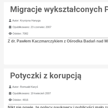
Migracje wykształconych 
Szczegóły
Autor:
Krystyna Hanyga
Opublikowano: 23 czerwiec 2007
Odsłon: 7082
Z dr. Pawłem Kaczmarczykiem z Ośrodka Badań nad M
Potyczki z korupcją
Szczegóły
Autor:
Romuald Karyś
Opublikowano: 19 kwiecień 2007
Odsłon: 4916
Nikt nie powie, że polscy naukowcy i publicyści mało 