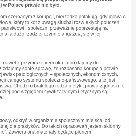
j w Polsce prawie nie było.
skom czerpanym z korupcji, nierzadko potakują, gdy mowa o
ryłowa, który to kot z uwagą słuchał rozwlekłych pouczeń
ze państwowi i społeczni przeważnie poprzestają na
ia, a dużo rzadziej czynnie angażują się w jej
– nawet z przymrużeniem oka, albo dajemy do
 iż zdajemy sobie sprawę, że rozpasana korupcja prawie
zjawisk patologicznych – społecznych, ekonomicznych,
cji całego systemu społeczno-państwowego, a to jest
ństwa. Chodzi o brak tego rodzaju etyki, praworządności, o
ardziej pod względem cywilizacyjnym i etycznym są
e.
ektowy, odkryć w organizmie społecznym miejsca, od
datnej dla praktyków. Do takich opracowań jestem skłonny
ie”. Zawiera ona materiały będące plonem