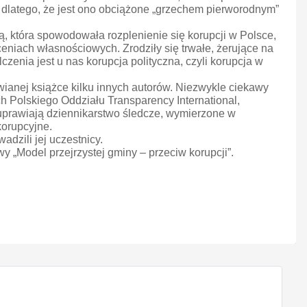
 dlatego, że jest ono obciążone „grzechem pierworodnym”
ą, która spowodowała rozplenienie się korupcji w Polsce,
eniach własnościowych. Zrodziły się trwałe, żerujące na
czenia jest u nas korupcja polityczna, czyli korupcja w
wianej książce kilku innych autorów. Niezwykle ciekawy
nach Polskiego Oddziału Transparency International,
 uprawiają dziennikarstwo śledcze, wymierzone w
korupcyjne.
adzili jej uczestnicy.
Model przejrzystej gminy – przeciw korupcji”.