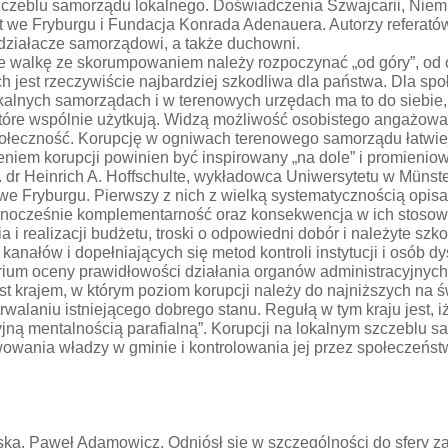
czeblu samorządu lokalnego. Doświadczenia Szwajcarii, Niemiec
we Fryburgu i Fundacja Konrada Adenauera. Autorzy referatów i
działacze samorządowi, a także duchowni.
, że walkę ze skorumpowaniem należy rozpoczynać „od góry”, o
ch jest rzeczywiście najbardziej szkodliwa dla państwa. Dla sp
lokalnych samorządach i w terenowych urzędach ma to do siebie
tóre wspólnie użytkują. Widzą możliwość osobistego angażowani
połeczność. Korupcję w ogniwach terenowego samorządu łatwiej
ieniem korupcji powinien być inspirowany „na dole” i promien
.in. dr Heinrich A. Hoffschulte, wykładowca Uniwersytetu w Mü
 we Fryburgu. Pierwszy z nich z wielką systematycznością opis
ocześnie komplementarność oraz konsekwencja w ich stosowani
i realizacji budżetu, troski o odpowiedni dobór i należyte szk
 kanałów i dopełniających się metod kontroli instytucji i osó
terium oceny prawidłowości działania organów administracyjnyc
st krajem, w którym poziom korupcji należy do najniższych na świ
rwalaniu istniejącego dobrego stanu. Regułą w tym kraju jest, i
cyjną mentalnością parafialną”. Korupcji na lokalnym szczeblu 
awowania władzy w gminie i kontrolowania jej przez społeczeńs
ska, Paweł Adamowicz. Odniósł się w szczególności do sfery z