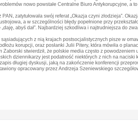
 problemów nowo powstałe Centralne Biuro Antykorupcyjne, a to
 PAN, zatytułowała swój referat „Okazja czyni złodzieja”. Okazj
ustrojowa, a w szczególności błędy popełnione przy przekształc
daję, abyś dał”. Najbardziej szkodliwa i najtrudniejsza do zwal
sąsiadujących z nią krajach postsocjalistycznych pisze w oma
 podłożu korupcji, oraz posłanki Julii Pitery, która mówiła o pla
n Zaborski stwierdził, że polskie media często z powodzeniem
ich dziennikarzy jest podatność niektórych z nich na naciski 
apis długiej dyskusji, jaką na zakończenie konferencji przeprow
awiony opracowany przez Andrzeja Szeniewskiego szczegółowy „