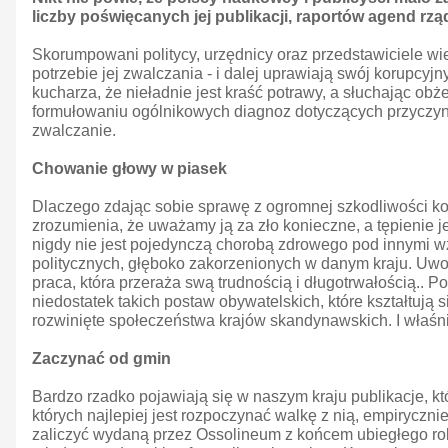
liczby poświęcanych jej publikacji, raportów agend rzą
Skorumpowani politycy, urzędnicy oraz przedstawiciele wi
potrzebie jej zwalczania - i dalej uprawiają swój korupcyj
kucharza, że nieładnie jest kraść potrawy, a słuchając obż
formułowaniu ogólnikowych diagnoz dotyczących przyczyn k
zwalczanie.
Chowanie głowy w piasek
Dlaczego zdając sobie sprawę z ogromnej szkodliwości k
zrozumienia, że uważamy ją za zło konieczne, a tępienie j
nigdy nie jest pojedynczą chorobą zdrowego pod innymi w
politycznych, głęboko zakorzenionych w danym kraju. Uwo
praca, która przeraża swą trudnością i długotrwałością.. P
niedostatek takich postaw obywatelskich, które kształtują
rozwinięte społeczeństwa krajów skandynawskich. I właśni
Zaczynać od gmin
Bardzo rzadko pojawiają się w naszym kraju publikacje, k
których najlepiej jest rozpoczynać walkę z nią, empiryczn
zaliczyć wydaną przez Ossolineum z końcem ubiegłego rok