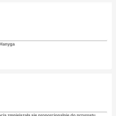
 Hanyga
cja zmniejszała się proporcjonalnie do przyrostu