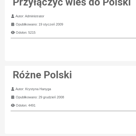
Przyłączyć wieś do Polski
Szczegóły
Autor:
Administrator
Opublikowano: 19 styczeń 2009
Odsłon: 5215
Różne Polski
Szczegóły
Autor:
Krystyna Hanyga
Opublikowano: 29 grudzień 2008
Odsłon: 4491