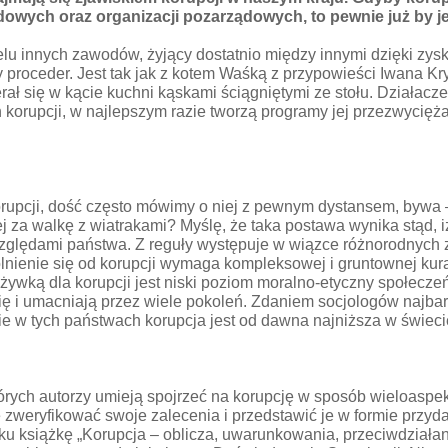
dowych oraz organizacji pozarządowych, to pewnie już by je
elu innych zawodów, żyjący dostatnio między innymi dzięki zy
ny proceder. Jest tak jak z kotem Waśką z przypowieści Iwana K
erał się w kącie kuchni kąskami ściągniętymi ze stołu. Działac
orupcji, w najlepszym razie tworzą programy jej przezwyciężan
orupcji, dość często mówimy o niej z pewnym dystansem, bywa 
ej za walkę z wiatrakami? Myślę, że taka postawa wynika stąd,
zględami państwa. Z reguły występuje w wiązce różnorodnych 
lnienie się od korupcji wymaga kompleksowej i gruntownej kura
ożywką dla korupcji jest niski poziom moralno-etyczny społecze
 się i umacniają przez wiele pokoleń. Zdaniem socjologów najb
e w tych państwach korupcja jest od dawna najniższa w świeci
tórych autorzy umieją spojrzeć na korupcję w sposób wieloasp
ie zweryfikować swoje zalecenia i przedstawić je w formie przy
u książkę „Korupcja – oblicza, uwarunkowania, przeciwdziałan