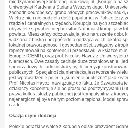
międzynarodowej konferencji naukowej nt. „Korupcja na sz
Uniwersytet Kardynała Stefana Wyszyńskiego, Uniwersytet 
zachodnioeuropejscy, grono młodych pracowników nauki, 
Wielu z nich nie podziela dość popularnej w Polsce tezy
rządzie i centralnych urzędach. Korupcja na tych szczebla
obywatele są wobec niej bezsilni. Natomiast korupcja w 
powiatu. Mieszkańcy odczuwają ją jako naruszenie dóbr, k
widziana z bliska i bezpośrednio godząca w ich lokalną s
lokalnej praworządności i gospodarności, związany z trop
reprezentowali na konferencji i przedstawili w książce m
Europie (CEMR), oraz prof. Nicolas Hayoz z Uniwersytetu
Niemczech. Owe zasady cechuje duże zróżnicowanie i jedn
samorządowych i administracyjnych, precyzji konstruowania 
publicznych. Specjalnością niemiecką jest tworzenie wielu
jest wprowadzenie pojęcia „sumienie publiczne” jako kry
Prof. Nicolas Hayoz, nawiązując do faktu, że Szwajcaria je
działaczy koncentruje się po prostu na podtrzymywaniu i ut
prawa kultura służby publicznej jest kompatybilna z trady
najenergiczniej była na tym poziomie tępiona. Model spr
rządu.
Okazja czyni złodzieja
Polskie porażki w walce z korupcją opisał prezydent Gdań