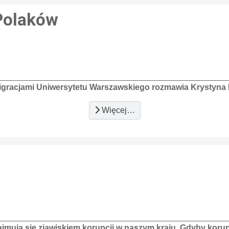
Polaków
igracjami Uniwersytetu Warszawskiego rozmawia Krystyna
Więcej…
zajmują się zjawiskiem korupcji w naszym kraju. Gdyby korup