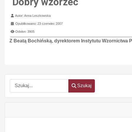
Dobry wzorzec
Szczegóły
Autor:
Anna Leszkowska
Opublikowano: 23 czerwiec 2007
Odsłon: 3905
Z Beatą Bochińską, dyrektorem Instytutu Wzornictw
Szukaj
Szukaj