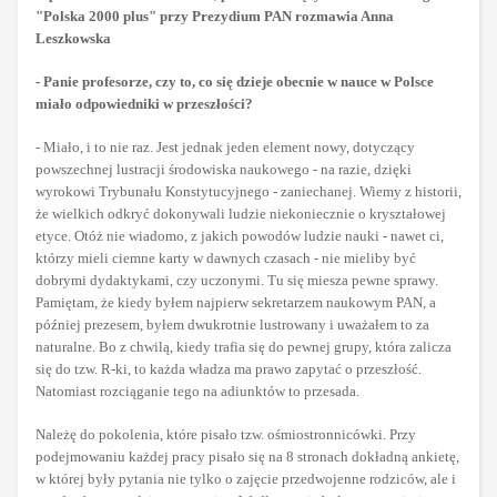
"Polska 2000 plus" przy Prezydium PAN rozmawia Anna
Leszkowska
- Panie profesorze, czy to, co się dzieje obecnie w nauce w Polsce
miało odpowiedniki w przeszłości?
- Miało, i to nie raz. Jest jednak jeden element nowy, dotyczący
powszechnej lustracji środowiska naukowego - na razie, dzięki
wyrokowi Trybunału Konstytucyjnego - zaniechanej. Wiemy z historii,
że wielkich odkryć dokonywali ludzie niekoniecznie o kryształowej
etyce. Otóż nie wiadomo, z jakich powodów ludzie nauki - nawet ci,
którzy mieli ciemne karty w dawnych czasach - nie mieliby być
dobrymi dydaktykami, czy uczonymi. Tu się miesza pewne sprawy.
Pamiętam, że kiedy byłem najpierw sekretarzem naukowym PAN, a
później prezesem, byłem dwukrotnie lustrowany i uważałem to za
naturalne. Bo z chwilą, kiedy trafia się do pewnej grupy, która zalicza
się do tzw. R-ki, to każda władza ma prawo zapytać o przeszłość.
Natomiast rozciąganie tego na adiunktów to przesada.
Należę do pokolenia, które pisało tzw. ośmiostronnicówki. Przy
podejmowaniu każdej pracy pisało się na 8 stronach dokładną ankietę,
w której były pytania nie tylko o zajęcie przedwojenne rodziców, ale i