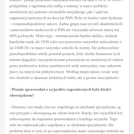
podjęliśmy z ogromną siłą walkę o zmiany w nauce polskiej -
uwolnienie jej zarówno od modelu rosyjskiego, jak i wpływu
organizacji partyjnych na decyzje PAN. Były to bardzo ostre dyskusje
- i nieprawdopodobny sukces. Żadna grupa nauczycieli akademickich
i pracowników naukowych w PAN nie otrzymała wówczas mniej niż
40% podwyżki. Mało tego - reforma poszła bardzo daleko, zniknął
kandydat nauk, do 1958 roku wyczyszczono wszystkie naleciałości z
lat 1949-56 i w nauce wszystko wróciło do normy. Ale jednocześnie
prawdopodobnie wtedy powstał pomysł, żeby skutki finansowe tych
reform złagodzić oszczędnościami powstałymi ze zwolnionych etatów
przez profesorów, którzy przekroczyli wiek emerytalny oraz zakazem
pracy na więcej niż jednym etacie. Według mojej opinii, wcale więc
nie chodziło o ukaranie niektórych ludzi, ale o pewne oszczędności.
- Pisanie sprawozdań z wyjazdów zagranicznych było kiedyś
obowiązkiem?
- Owszem i nie miały one nic wspólnego ze służbami specjalnymi, są
one przyjęte i obowiązują na całym świecie. Każdy, kto wyjeżdżał był
zobowiązany do napisania sprawozdania z każdego wyjazdu. Tego
nikt nie traktował jako współpracy ze służbami specjalnymi. Ale
problem tkwi w tym, że po wprowadzeniu stanu wojennego zmienił się