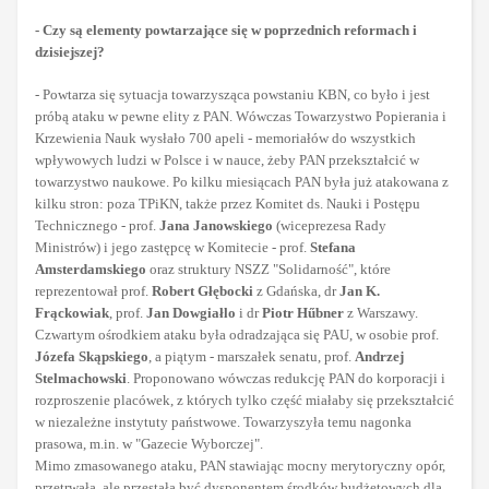
- Czy są elementy powtarzające się w poprzednich reformach i
dzisiejszej?
- Powtarza się sytuacja towarzysząca powstaniu KBN, co było i jest
próbą ataku w pewne elity z PAN. Wówczas Towarzystwo Popierania i
Krzewienia Nauk wysłało 700 apeli - memoriałów do wszystkich
wpływowych ludzi w Polsce i w nauce, żeby PAN przekształcić w
towarzystwo naukowe. Po kilku miesiącach PAN była już atakowana z
kilku stron: poza TPiKN, także przez Komitet ds. Nauki i Postępu
Technicznego - prof.
Jana Janowskiego
(wiceprezesa Rady
Ministrów) i jego zastępcę w Komitecie - prof.
Stefana
Amsterdamskiego
oraz struktury NSZZ "Solidarność", które
reprezentował prof.
Robert Głębocki
z Gdańska, dr
Jan K.
Frąckowiak
, prof.
Jan Dowgiałlo
i dr
Piotr Hűbner
z Warszawy.
Czwartym ośrodkiem ataku była odradzająca się PAU, w osobie prof.
Józefa Skąpskiego
, a piątym - marszałek senatu, prof.
Andrzej
Stelmachowski
. Proponowano wówczas redukcję PAN do korporacji i
rozproszenie placówek, z których tylko część miałaby się przekształcić
w niezależne instytuty państwowe. Towarzyszyła temu nagonka
prasowa, m.in. w "Gazecie Wyborczej".
Mimo zmasowanego ataku, PAN stawiając mocny merytoryczny opór,
przetrwała, ale przestała być dysponentem środków budżetowych dla