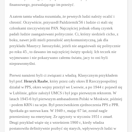
finansowego, pozwalającego im przeżyć.
A zatem tamta władza rozumiała, że pewnych ludzi należy ocalić i
chronić. Oczywiście, przyszedł Październik'56 i ludzie ci stali się
członkami rzeczywistymi PAN. Najczęściej jednak ofiarą czystek
padali ludzie zaangażowani politycznie. Ci, którzy siedzieli cicho, z
boku, nawet jeśli mieli przeszłość antykomunistyczną, jak dla
przykładu Maurycy Jaroszyński, jeżeli nie angażowali się politycznie
po roku 45., to dawano im najczęściej święty spokój. Ich teczek nie
wyjmowano i nie pokazywano całemu światu, jacy to oni byli
nieprawomyślni.
Pierwsi narażeni byli ci związani z władzą. Klasycznym przykładem
był prof.
Henryk Raabe
, który przez cały okres II Rzeczypospolitej
działał w PPS, okres wojny przeżył we Lwowie, a po 1944 r. pojawił się
w Lublinie, gdzie założył UMCS i był jego pierwszym rektorem. W
latach 1945-6 był pierwszym ambasadorem Polski w Moskwie, później
- posłem KRN i na sejm. Był przeciwnikiem zjednoczenia PPS z PPR.
Spotkała go surowa kara. W 1949 r., mając 67 lat, został nagle
przeniesiony na emeryturę. Ze zgryzoty w styczniu 1951 r. zmarł.
Drugi przykład wiąże się z wrześniem 1960 r., kiedy władza
postanowiła definitywnie pozbyć się starych, wpływowych ludzi w