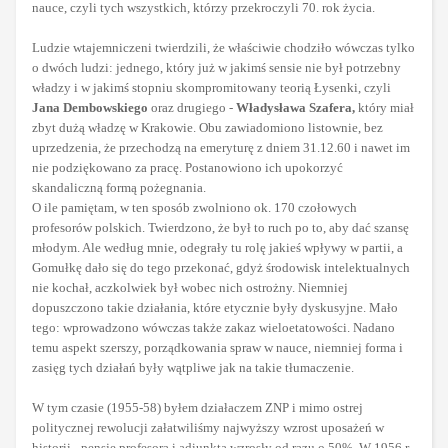
nauce, czyli tych wszystkich, którzy przekroczyli 70. rok życia.
Ludzie wtajemniczeni twierdzili, że właściwie chodziło wówczas tylko
o dwóch ludzi: jednego, który już w jakimś sensie nie był potrzebny
władzy i w jakimś stopniu skompromitowany teorią Łysenki, czyli
Jana Dembowskiego
oraz drugiego -
Władysława Szafera,
który miał
zbyt dużą władzę w Krakowie. Obu zawiadomiono listownie, bez
uprzedzenia, że przechodzą na emeryturę z dniem 31.12.60 i nawet im
nie podziękowano za pracę. Postanowiono ich upokorzyć
skandaliczną formą pożegnania.
O ile pamiętam, w ten sposób zwolniono ok. 170 czołowych
profesorów polskich. Twierdzono, że był to ruch po to, aby dać szansę
młodym. Ale według mnie, odegrały tu rolę jakieś wpływy w partii, a
Gomułkę dało się do tego przekonać, gdyż środowisk intelektualnych
nie kochał, aczkolwiek był wobec nich ostrożny. Niemniej
dopuszczono takie działania, które etycznie były dyskusyjne. Mało
tego: wprowadzono wówczas także zakaz wieloetatowości. Nadano
temu aspekt szerszy, porządkowania spraw w nauce, niemniej forma i
zasięg tych działań były wątpliwe jak na takie tłumaczenie.
W tym czasie (1955-58) byłem działaczem ZNP i mimo ostrej
politycznej rewolucji załatwiliśmy najwyższy wzrost uposażeń w
historii - pensje profesora i adiunkta wzrosły od razu o 50%. W 1956 r.