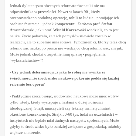
Jednak dyletantyzm obecnych reformatorów nauki nie ma
odpowiednika w przeszłości. Nawet w latach 90., kiedy
przeprowadzano podobną operację, robili to ludzie - pomijając ich
osobiste frustracje - jednak kompetentni. Zarówno prof.
Stefan
Amsterdamski
, jak i prof.
Witold Karczewski
wiedzieli, co to jest
nauka. Życie pokazało, że z ich pomysłów niewiele zostało w
realizacji, ale to zupełnie inna sprawa. Tymczasem ci, którzy teraz chcą
reformować naukę, po prostu nie wiedzą co chcą reformować, ani jak.
Może jednak chodzi o zupełnie inną sprawę - pognębienia
"wykształciuchów"?
- Czy jednak determinacja, z jaką to robią nie wynika ze
świadomości, że środowisko naukowe pokornie podda się każdej
reformie bez oporu?
- Praktycznie rzecz biorąc, środowisko naukowe może mieć wpływ
tylko wtedy, kiedy występuje z hasłami o dużej nośności
ideologicznej. Strajk nauczycieli czy lekarzy ma natychmiast
określone konsekwencje. Strajk 50-60 tys. ludzi na uczelniach i w
instytutach nie będzie miał żadnych następstw społecznych. Może
gdyby to środowisko było bardziej związane z gospodarką, miałoby
większe znaczenie.