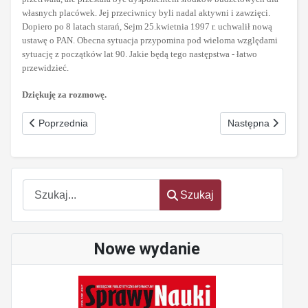
własnych placówek. Jej przeciwnicy byli nadal aktywni i zawzięci.
Dopiero po 8 latach starań, Sejm 25.kwietnia 1997 r. uchwalił nową
ustawę o PAN. Obecna sytuacja przypomina pod wieloma względami
sytuację z początków lat 90. Jakie będą tego następstwa - łatwo
przewidzieć.
Dziękuję za rozmowę.
Poprzednia strona: Polityka naukowa w opałach
Następna strona: S
Poprzednia
Następna
Szukaj
Szukaj
Nowe wydanie