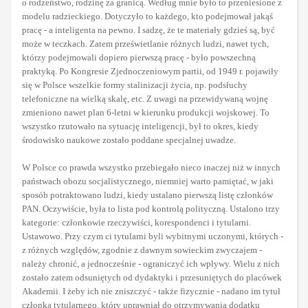
o rodzeństwo, rodzinę za granicą. Według mnie było to przeniesione z
modelu radzieckiego. Dotyczyło to każdego, kto podejmował jakąś
pracę - a inteligenta na pewno. I sadzę, że te materiały gdzieś są, być
może w teczkach. Zatem prześwietlanie różnych ludzi, nawet tych,
którzy podejmowali dopiero pierwszą pracę - było powszechną
praktyką. Po Kongresie Zjednoczeniowym partii, od 1949 r. pojawiły
się w Polsce wszelkie formy stalinizacji życia, np. podsłuchy
telefoniczne na wielką skalę, etc. Z uwagi na przewidywaną wojnę
zmieniono nawet plan 6-letni w kierunku produkcji wojskowej. To
wszystko rzutowało na sytuację inteligencji, był to okres, kiedy
środowisko naukowe zostało poddane specjalnej uwadze.
W Polsce co prawda wszystko przebiegało nieco inaczej niż w innych
państwach obozu socjalistycznego, niemniej warto pamiętać, w jaki
sposób potraktowano ludzi, kiedy ustalano pierwszą listę członków
PAN. Oczywiście, była to lista pod kontrolą polityczną. Ustalono trzy
kategorie: członkowie rzeczywiści, korespondenci i tytularni.
Ustawowo. Przy czym ci tytularni byli wybitnymi uczonymi, których -
z różnych względów, zgodnie z dawnym sowieckim zwyczajem -
należy chronić, a jednocześnie - ograniczyć ich wpływy. Wielu z nich
zostało zatem odsuniętych od dydaktyki i przesuniętych do placówek
Akademii. I żeby ich nie zniszczyć - także fizycznie - nadano im tytuł
członka tytularnego, który uprawniał do otrzymywania dodatku