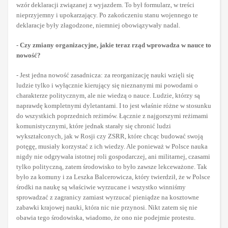
wzór deklaracji związanej z wyjazdem. To był formularz, w treści
nieprzyjemny i upokarzający. Po zakończeniu stanu wojennego te
deklaracje były złagodzone, niemniej obowiązywały nadal.
- Czy zmiany organizacyjne, jakie teraz rząd wprowadza w nauce to
nowość?
- Jest jedna nowość zasadnicza: za reorganizację nauki wzięli się
ludzie tylko i wyłącznie kierujący się nieznanymi mi powodami o
charakterze politycznym, ale nie wiedzą o nauce. Ludzie, którzy są
naprawdę kompletnymi dyletantami. I to jest właśnie różne w stosunku
do wszystkich poprzednich reżimów. Łącznie z najgorszymi reżimami
komunistycznymi, które jednak starały się chronić ludzi
wykształconych, jak w Rosji czy ZSRR, które chcąc budować swoją
potęgę, musiały korzystać z ich wiedzy. Ale ponieważ w Polsce nauka
nigdy nie odgrywała istotnej roli gospodarczej, ani militarnej, czasami
tylko polityczną, zatem środowisko to było zawsze lekceważone. Tak
było za komuny i za Leszka Balcerowicza, który twierdził, że w Polsce
środki na naukę są właściwie wyrzucane i wszystko winniśmy
sprowadzać z zagranicy zamiast wyrzucać pieniądze na kosztowne
zabawki krajowej nauki, która nic nie przynosi. Nikt zatem się nie
obawia tego środowiska, wiadomo, że ono nie podejmie protestu.