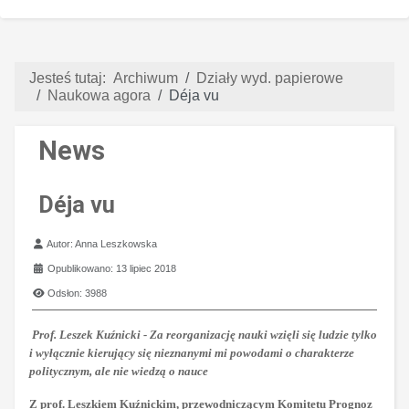
Jesteś tutaj:
Archiwum
Działy wyd. papierowe
Naukowa agora
Déja vu
News
Déja vu
Szczegóły
Autor:
Anna Leszkowska
Opublikowano: 13 lipiec 2018
Odsłon: 3988
Prof. Leszek Kuźnicki - Za reorganizację nauki wzięli się ludzie tylko
i wyłącznie kierujący się nieznanymi mi powodami o charakterze
politycznym, ale nie wiedzą o nauce
Z prof. Leszkiem Kuźnickim, przewodniczącym Komitetu Prognoz