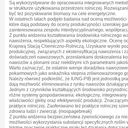
Są wykorzystywane do opracowania integrowanych metod w
w strukturze użytkowania przestrzeni rolniczej. Rozwiąza
być też pozyskiwanie biomasy na cele energetyczne.
W ostatnich latach podjęto badania nad oceną możliwości
które dają podstawy do oceny produkcyjności szerokiej g
zainteresowania zespołu interdyscyplinarnego, współprac
Z punktu widzenia kształtowania środowiska rolniczego w
nawożenia, respektujących aspekty ekologiczne. Ocenę odc
Krajową Stacją Chemiczno-Rolniczą. Uzyskane wyniki pozwo
produkcyjnej, związanych z ekstensyfikacją nawożenia i 
doświadczeń nawozowych, przesłankami doskonalenia kol
nawozów a plonami oraz niektórymi ich parametrami jako
Warto zaznaczyć, że ostatnie wersje doradztwa nawozo
pokarmowych jako wskaźnika stopnia zrównoważonego gos
Należy również podkreślić, że IUNG-PIB jest jednostką p
dają możliwość eliminowania z rynku nawozów działającyc
Jednym z czynników kształtujących środowisko przyrodn
różne systemy gospodarowania: ekologiczny, integrowany i
właściwości gleby oraz efektywność produkcji. Znaczącym
praktyce rolniczej. Zaoferowano też praktyce rolniczej sze
zdrowia ludzi i zwierząt. {mospagebreak}
Z punktu widzenia bezpieczeństwa żywnościowego za niez
możliwości wykorzystania substancji specyficznych rośli
Istotne znaczenie praktyczne miały też działania dotyczą