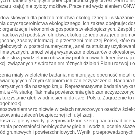
nnych charakteryzujących potencjał produkcyjny przestrzeni roln
aru kraju) nie byłoby możliwe. Prace nad wydzielaniem ONW z
owiskowych dla potrzeb rolnictwa ekologicznego i wskazanie 
a dotyczącerolnictwa ekologicznego. Ich zakres obejmuje: dos
az organizację i ekonomikę gospodarstw ekologicznych. Zespół
e naukowych podstaw rolnictwa ekologicznego oraz jego promoc
cane, zasoby informacji o przestrzeni rolniczej Polski, które 
glebowych w postaci numerycznej, analiza struktury użytkowan
oklimatycznych, umożliwiają wyznaczanie obszarów o określon
takie służą wydzielaniu obszarów problemowych, terenów najcen
cji związanych z wdrażaniem różnych działań Planu rozwoju o
ia miały wieloletnie badania monitorujące obecność metali ci
owiadających różnym stopniom ich zanieczyszczenia. Badania t
orzystnych dla naszego kraju. Reprezentatywne badania wykazał
kimi, a 4% siarką. Tak mała powierzchnia gleb zanieczyszczony
ykorzystanie gleb w odniesieniu do całej Polski. Zagrożenie t
pagebreak}
 stosowaniem w rolnictwie w celach nawozowych osadów ściek
owania zaleceń bezpiecznej ich utylizacji.
łaszcza gleby i wody, przeprowadzono szereg badań nad oceną
ania pozostałości herbicydów w glebie i wodzie, ocenie skaże
wód gruntowych i powierzchniowych. Wyniki przeprowadzonych 