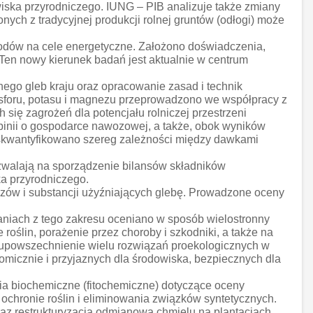
ska przyrodniczego. IUNG – PIB analizuje także zmiany
ych z tradycyjnej produkcji rolnej gruntów (odłogi) może
łodów na cele energetyczne. Założono doświadczenia,
Ten nowy kierunek badań jest aktualnie w centrum
ego gleb kraju oraz opracowanie zasad i technik
fosforu, potasu i magnezu przeprowadzono we współpracy z
ię zagrożeń dla potencjału rolniczej przestrzeni
pinii o gospodarce nawozowej, a także, obok wyników
skwantyfikowano szereg zależności między dawkami
alają na sporządzenie bilansów składników
a przyrodniczego.
ozów i substancji użyźniających glebę. Prowadzone oceny
niach z tego zakresu oceniano w sposób wielostronny
ślin, porażenie przez choroby i szkodniki, a także na
i upowszechnienie wielu rozwiązań proekologicznych w
onomicznie i przyjaznych dla środowiska, bezpiecznych dla
a biochemiczne (fitochemiczne) dotyczące oceny
chronie roślin i eliminowania związków syntetycznych.
raz restrukturyzacja odmianowa chmielu na plantacjach