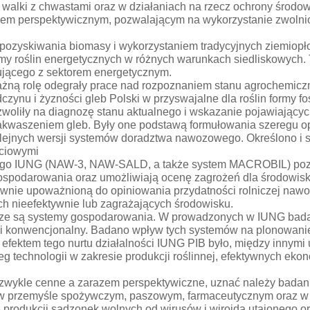
alki z chwastami oraz w działaniach na rzecz ochrony środowi
niem perspektywicznym, pozwalającym na wykorzystanie zwolnion
 pozyskiwania biomasy i wykorzystaniem tradycyjnych ziemiop
amy roślin energetycznych w różnych warunkach siedliskowych. 
ującego z sektorem energetycznym.
ażną rolę odegrały prace nad rozpoznaniem stanu agrochemiczn
zynu i żyzności gleb Polski w przyswajalne dla roślin formy 
liły na diagnozę stanu aktualnego i wskazanie pojawiających s
zakwaszeniem gleb. Były one podstawą formułowania szeregu o
ejnych wersji systemów doradztwa nawozowego. Określono i 
ściowymi
wego IUNG (NAW-3, NAW-SALD, a także system MACROBIL) pozw
podarowania oraz umożliwiają ocenę zagrożeń dla środowisk
rawnie upoważnioną do opiniowania przydatności rolniczej naw
h nieefektywnie lub zagrażających środowisku.
icze są systemy gospodarowania. W prowadzonych w IUNG bada
 konwencjonalny. Badano wpływ tych systemów na plonowanie ro
 efektem tego nurtu działalności IUNG PIB było, między innym
reg technologii w zakresie produkcji roślinnej, efektywnych ek
wykle cenne a zarazem perspektywiczne, uznać należy badani
n w przemyśle spożywczym, paszowym, farmaceutycznym oraz w o
ce produkcji sadzonek wolnych od wirusów i wiroida utajonego o