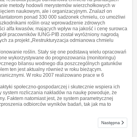
owanie metody hodowli merystemów wierzchołkowych w
zięciem naukowym, ale i organizacyjnym. Znalazł on
plantatorom ponad 330 000 sadzonek chmielu, co umożliwi
 szkodnikami roślin oraz wprowadzenie zdrowych
ci alfa kwasów, mających wpływ na jakość i cenę surowca
zespół pracowników IUNG-PIB został wyróżniony nagrodą
ych za projekt „Restrukturyzacja odmianowa chmielu
onowanie roślin. Stały się one podstawą wielu opracowań
ą one wykorzystywane do prognozowania (monitoringu)
matycznego bilansu wodnego dla poszczególnych gatunków
lem ten jest aktualny również w roku bieżącym.
ranicznymi. W roku 2007 realizowano prace w 6
ktyki społeczno-gospodarczej i skutecznie wspiera ich
ny system rozliczania nakładów na naukę powoduje, że
ny. Faktem natomiast jest, że system parametrycznej
zproszenia odbiorców wyników badań, tak jak ma to
Następna strona: 
Następna