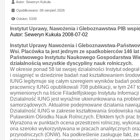
Szczegóły
Autor:
Seweryn Kukuła
Opublikowano: 08 sierpień 2026
Odsłon: 5339
Instytut Uprawy, Nawożenia i Gleboznawstwa PIB wspie
Autor: Seweryn Kukuła 2008-07-02
Instytut Uprawy Nawożenia i Gleboznawstwa-Państwowy
Wsi. Placówka ta jest jednym ze spadkobierców 146 lat
Państwowego Instytutu Naukowego Gospodarstwa Wiejs
działalnością wszystkie dyscypliny nauk rolniczych.
W okresie ponad 58 lat swojej działalności Instytut odegr
i osiągnięć w dziedzinie badań nad kształtowaniem środowi
IUNG legitymuje się całym szeregiem wyników badań podsta
pracownicy IUNG opublikowali 708 publikacji, w tym 247 t
wymienionych na liście Filadelfijskiego Instytutu Informacji
Działalność IUNG jest wyraźnie ukierunkowana na problem
samorządowych. Aktualnie podejmowane działania nawiązuj
Działalność IUNG w zakresie kształtowania środowiska n
Puławskim Ośrodku Nauk Rolniczych. Efektem tych prac był
Wyrażona w punktach ocena przestrzeni rolniczej, wykonan
ona szeroko wykorzystywana w pracach analitycznych oraz
przyrodniczych (ONW). Na podkreślenie zasługuje fakt, ż