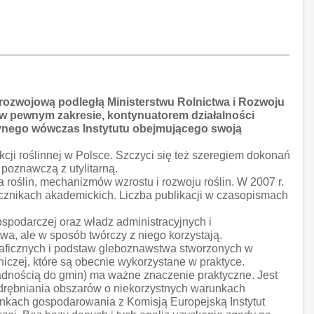
ozwojową podległą Ministerstwu Rolnictwa i Rozwoju
ż w pewnym zakresie, kontynuatorem działalności
ynego wówczas Instytutu obejmującego swoją
kcji roślinnej w Polsce. Szczyci się też szeregiem dokonań
 poznawczą z utylitarną.
 roślin, mechanizmów wzrostu i rozwoju roślin. W 2007 r.
ęcznikach akademickich. Liczba publikacji w czasopismach
spodarczej oraz władz administracyjnych i
a, ale w sposób twórczy z niego korzystają.
raficznych i podstaw gleboznawstwa stworzonych w
iczej, które są obecnie wykorzystane w praktyce.
ładnością do gmin) ma ważne znaczenie praktyczne. Jest
odrębniania obszarów o niekorzystnych warunkach
unkach gospodarowania z Komisją Europejską Instytut