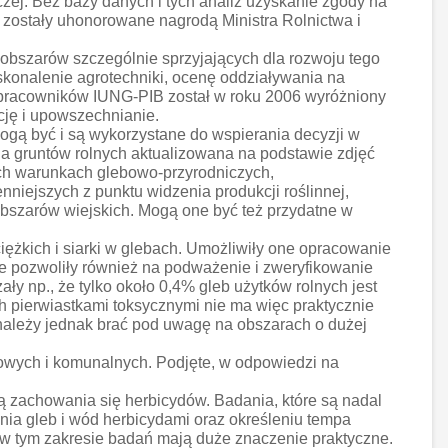
iczej. Bez bazy danych i tych analiz uzyskanie zgody na
ostały uhonorowane nagrodą Ministra Rolnictwa i
obszarów szczególnie sprzyjających dla rozwoju tego
konalenie agrotechniki, ocenę oddziaływania na
 pracowników IUNG-PIB został w roku 2006 wyróżniony
ję i upowszechnianie.
mogą być i są wykorzystane do wspierania decyzji w
ia gruntów rolnych aktualizowana na podstawie zdjęć
ych warunkach glebowo-przyrodniczych,
niejszych z punktu widzenia produkcji roślinnej,
bszarów wiejskich. Mogą one być też przydatne w
ężkich i siarki w glebach. Umożliwiły one opracowanie
e pozwoliły również na podważenie i zweryfikowanie
y np., że tylko około 0,4% gleb użytków rolnych jest
ch pierwiastkami toksycznymi nie ma więc praktycznie
o należy jednak brać pod uwagę na obszarach o dużej
owych i komunalnych. Podjęte, w odpowiedzi na
 zachowania się herbicydów. Badania, które są nadal
nia gleb i wód herbicydami oraz określeniu tempa
w tym zakresie badań mają duże znaczenie praktyczne.