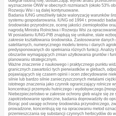
odegrał istotną rolę, dostarczając wyniki analiz przestrze
wyznaczenie ONW w obecnych rozmiarach (około 53% obsz
Rozwoju Wsi i są dalej kontynuowane.
Badania IUNG umożliwiły także waloryzację warunków środ
systemu gospodarowania. IUNG od 1994 r. prowadzi badani
środowisko przyrodnicze, ocenę jakości ziemiopłodów or
nagrodą Ministra Rolnictwa i Rozwoju Wsi za opracowani
W posiadaniu IUNG-PIB znajdują się unikalne, stale wzboga
zakresie kształtowania środowiska. Zastosowanie danych 
satelitarnych, numerycznego modelu terenu i danych agr
predysponowanych do spełniania różnych funkcji. Analizy 
obszarów wymagających zmian użytkowania gruntów i funk
planowaniu strategicznym.
Ważne znaczenie z naukowego i praktycznego punktu widzen
granicznych zawartości tych pierwiastków w glebach, odp
pojawiających się czasem opinii i ocen zdecydowanie niek
silnie lub bardzo silnie zanieczyszczonych metalami cięż
istotnego znaczenia jako czynnik ograniczający rolnicze w
koncentracji przemysłu hutniczego i wydobywczego.{mos
Niebezpieczeństwo w zakresie ochrony gleb wiąże się ze
zapotrzebowanie społeczne, badania doprowadziły do oprac
Biorąc pod uwagę ochronę środowiska przyrodniczego, zw
prowadzone, koncentrują się na opracowaniu metod oznacz
przemieszczania się substancji czynnych herbicydów do 