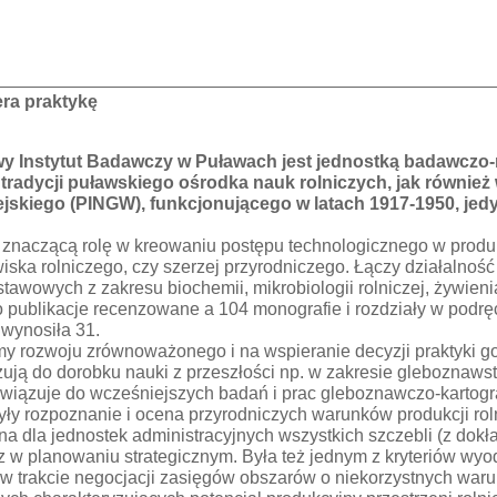
ra praktykę
 Instytut Badawczy w Puławach jest jednostką badawczo-r
 tradycji puławskiego ośrodka nauk rolniczych, jak równie
kiego (PINGW), funkcjonującego w latach 1917-1950, jed
ał znaczącą rolę w kreowaniu postępu technologicznego w produ
ska rolniczego, czy szerzej przyrodniczego. Łączy działalność
wowych z zakresu biochemii, mikrobiologii rolniczej, żywienia
o publikacje recenzowane a 104 monografie i rozdziały w podr
 wynosiła 31.
y rozwoju zrównoważonego i na wspieranie decyzji praktyki go
ą do dorobku nauki z przeszłości np. w zakresie gleboznawstw
awiązuje do wcześniejszych badań i prac gleboznawczo-kartog
y rozpoznanie i ocena przyrodniczych warunków produkcji roln
a dla jednostek administracyjnych wszystkich szczebli (z dok
 w planowaniu strategicznym. Była też jednym z kryteriów wy
e w trakcie negocjacji zasięgów obszarów o niekorzystnych war