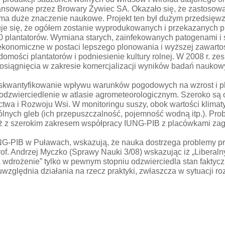
 finansowane przez Browary Żywiec SA. Okazało się, że zastos
w ma duże znaczenie naukowe. Projekt ten był dużym przedsięw
uje się, że ogółem zostanie wyprodukowanych i przekazanych 
20 plantatorów. Wymiana starych, zainfekowanych patogenami i
ekonomiczne w postaci lepszego plonowania i wyższej zawartoś
omości plantatorów i podniesienie kultury rolnej. W 2008 r. 
osiągnięcia w zakresie komercjalizacji wyników badań naukow
 skwantyfikowanie wpływu warunków pogodowych na wzrost i pl
e odzwierciedlenie w atlasie agrometeorologicznym. Szeroko s
ictwa i Rozwoju Wsi. W monitoringu suszy, obok wartości kli
ólnych gleb (ich przepuszczalność, pojemność wodną itp.). Prob
eż z szerokim zakresem współpracy IUNG-PIB z placówkami zag
NG-PIB w Puławach, wskazują, że nauka dostrzega problemy pra
of. Andrzej Myczko (Sprawy Nauki 3/08) wskazując iż „Liberal
 wdrożenie” tylko w pewnym stopniu odzwierciedla stan faktycz
zględnia działania na rzecz praktyki, zwłaszcza w sytuacji ro
j im. Aleksandra Gieysztora