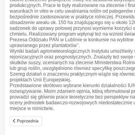
produkcyjnych. Prace te były realizowane na zlecenie i
warunkach in vitro w celu uwalniania roślin od patogenó
bezpośrednie zastosowanie w praktyce rolniczej. Przewid
obsadzenie areału ok. 150 ha znajdującego się u około 1
sadzonek do uprawy polowej przynosi wymierne korzyści 
chmielu. Realizowany program wpłynął też na wzrost świad
Prezesa Oddziału PAN w Lublinie w konkursie na wybitne 
uprawianego przez plantatorów".
Wyniki badań agrometeorologicznych Instytutu umożliwiły
rejonizacyjnych oraz prognostycznych. Znalazły też swoj
skutków suszy, ocenianych na zlecenie Ministerstwa Roln
lub grup roślin, uwzględniono również specyfikę poszczeg
Szereg działań o znaczeniu praktycznym wiąże się równi
projektach Unii Europejskiej.
Przedstawione skrótowo wybrane kierunki działalności IU
rozwiązywanie. Moim zdaniem opinia, którą sformułował pr
prowadzi się głównie prace teoretyczne bez perspektyw na
oceny jednostek badawczo-rozwojowych niedostatecznie uw
miejsce w rolnictwie.
Poprzednia strona: Wybrane publikacje Akademii Humanistyczne
Poprzednia