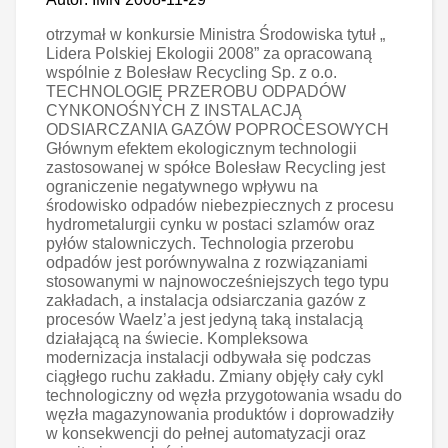
otrzymał w konkursie Ministra Środowiska tytuł „
Lidera Polskiej Ekologii 2008” za opracowaną
wspólnie z Bolesław Recycling Sp. z o.o.
TECHNOLOGIĘ PRZEROBU ODPADÓW
CYNKONOŚNYCH Z INSTALACJĄ
ODSIARCZANIA GAZÓW POPROCESOWYCH
Głównym efektem ekologicznym technologii
zastosowanej w spółce Bolesław Recycling jest
ograniczenie negatywnego wpływu na
środowisko odpadów niebezpiecznych z procesu
hydrometalurgii cynku w postaci szlamów oraz
pyłów stalowniczych. Technologia przerobu
odpadów jest porównywalna z rozwiązaniami
stosowanymi w najnowocześniejszych tego typu
zakładach, a instalacja odsiarczania gazów z
procesów Waelz’a jest jedyną taką instalacją
działającą na świecie. Kompleksowa
modernizacja instalacji odbywała się podczas
ciągłego ruchu zakładu. Zmiany objęły cały cykl
technologiczny od węzła przygotowania wsadu do
węzła magazynowania produktów i doprowadziły
w konsekwencji do pełnej automatyzacji oraz