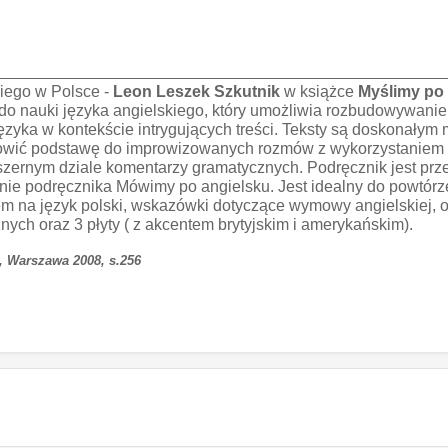
kiego w Polsce -
Leon Leszek Szkutnik
w książce
Myślimy po
do nauki języka angielskiego, który umożliwia rozbudowywanie
yka w kontekście intrygujących treści. Teksty są doskonałym m
nowić podstawę do improwizowanych rozmów z wykorzystaniem z
ernym dziale komentarzy gramatycznych. Podręcznik jest prze
rzenie podręcznika Mówimy po angielsku. Jest idealny do powt
m na język polski, wskazówki dotyczące wymowy angielskiej, 
ch oraz 3 płyty ( z akcentem brytyjskim i amerykańskim).
, Warszawa 2008, s.256