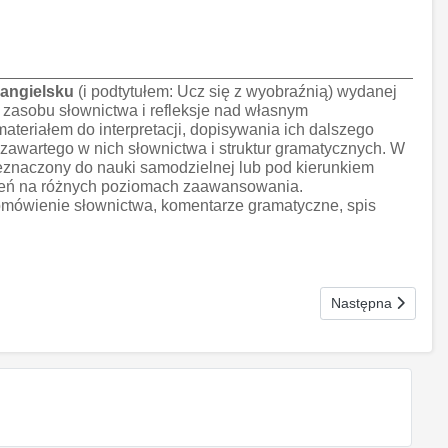
 angielsku
(i podtytułem: Ucz się z wyobraźnią) wydanej
 zasobu słownictwa i refleksje nad własnym
ateriałem do interpretacji, dopisywania ich dalszego
awartego w nich słownictwa i struktur gramatycznych. W
znaczony do nauki samodzielnej lub pod kierunkiem
órzeń na różnych poziomach zaawansowania.
omówienie słownictwa, komentarze gramatyczne, spis
Następna strona: C
Następna