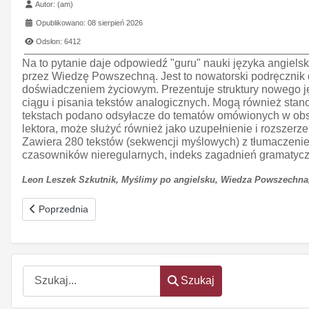
Szczegóły
Autor:
(am)
Opublikowano: 08 sierpień 2026
Odsłon: 6412
Na to pytanie daje odpowiedź "guru" nauki języka angiels
przez Wiedzę Powszechną. Jest to nowatorski podręcznik 
doświadczeniem życiowym. Prezentuje struktury nowego jęz
ciągu i pisania tekstów analogicznych. Mogą również sta
tekstach podano odsyłacze do tematów omówionych w obsz
lektora, może służyć również jako uzupełnienie i rozsze
Zawiera 280 tekstów (sekwencji myślowych) z tłumaczenie
czasowników nieregularnych, indeks zagadnień gramatyczny
Leon Leszek Szkutnik, Myślimy po angielsku, Wiedza Powszechna
Poprzednia strona: Pamiętnik Brzozowskiego
Poprzednia
Szukaj
Szukaj