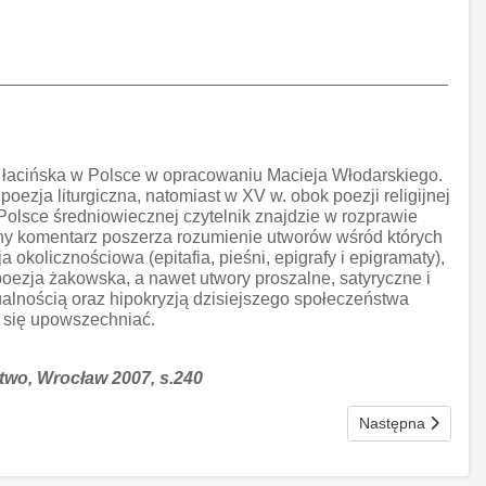
a łacińska w Polsce w opracowaniu Macieja Włodarskiego.
poezja liturgiczna, natomiast w XV w. obok poezji religijnej
Polsce średniowiecznej czytelnik znajdzie w rozprawie
erny komentarz poszerza rozumienie utworów wśród których
 okolicznościowa (epitafia, pieśni, epigrafy i epigramaty),
 poezja żakowska, a nawet utwory proszalne, satyryczne i
tualnością oraz hipokryzją dzisiejszego społeczeństwa
y się upowszechniać.
two, Wrocław 2007, s.240
Następna strona: 
Następna