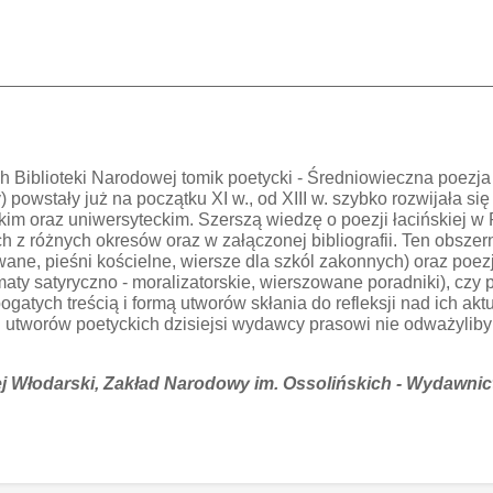
h Biblioteki Narodowej tomik poetycki - Średniowieczna poezj
owstały już na początku XI w., od XIII w. szybko rozwijała się 
kim oraz uniwersyteckim. Szerszą wiedzę o poezji łacińskiej w 
h z różnych okresów oraz w załączonej bibliografii. Ten obsz
owane, pieśni kościelne, wiersze dla szkól zakonnych) oraz poezja
maty satyryczno - moralizatorskie, wierszowane poradniki), czy
ogatych treścią i formą utworów skłania do refleksji nad ich ak
h utworów poetyckich dzisiejsi wydawcy prasowi nie odważylib
ej Włodarski, Zakład Narodowy im. Ossolińskich - Wydawnic