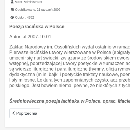
Szczegóły
Autor:
Administrator
Opublikowano: 21 styczeń 2009
Odsłon: 4762
Poezja łacińska w Polsce
Autor:
al 2007-10-01
Zakład Narodowy im. Ossolińskich wydal ostatnio w ramac
Pierwsze łacińskie utwory wierszowane w Polsce (epigrafy) p
umocnił się nurt świecki, związany ze środowiskiem dwors
wstępnej, poprzedzającej utwory poetyckie w tłumaczeniac
są wiersze liturgiczne i paraliturgiczne (hymny, oficja rym
dydaktyczna (m.in. bajki i poetyckie traktaty naukowe, poe
listy miłosne. Lektura tych zapomnianych często, acz przeb
polskiego. Jest bowiem niemal pewne, że niektórych z tyc
Średniowieczna poezja łacińska w Polsce, oprac. Maci
oem
Poprzednia strona: Słownik rosyjsko-polski
Poprzednia
software