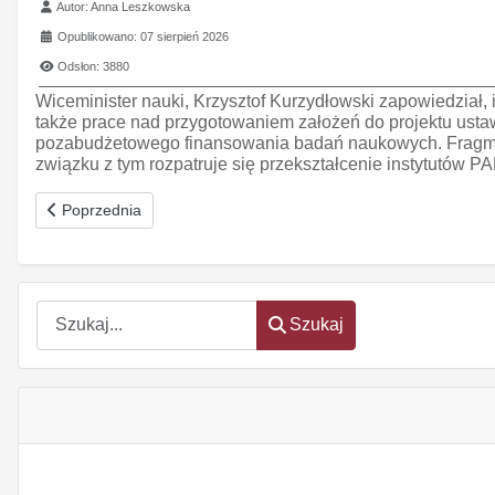
Szczegóły
Autor:
Anna Leszkowska
Opublikowano: 07 sierpień 2026
Odsłon: 3880
Wiceminister nauki, Krzysztof Kurzydłowski zapowiedzia
także prace nad przygotowaniem założeń do projektu usta
pozabudżetowego finansowania badań naukowych. Fragme
związku z tym rozpatruje się przekształcenie instytutów PAN
Poprzednia strona: Program ministra
Poprzednia
Szukaj
Szukaj