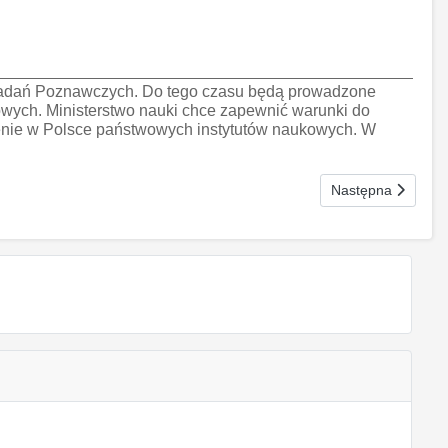
i Badań Poznawczych. Do tego czasu będą prowadzone
owych. Ministerstwo nauki chce zapewnić warunki do
nie w Polsce państwowych instytutów naukowych. W
Następna strona:
Następna