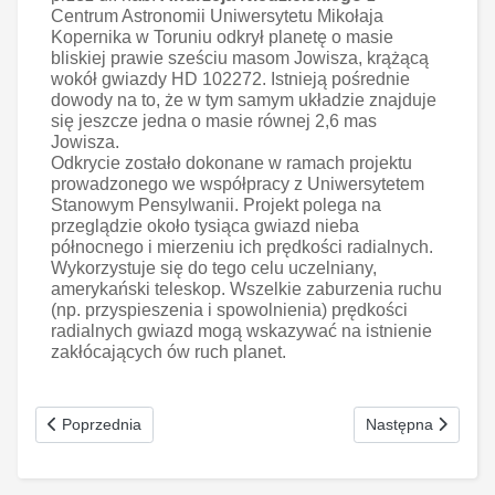
Centrum Astronomii Uniwersytetu Mikołaja
Kopernika w Toruniu odkrył planetę o masie
bliskiej prawie sześciu masom Jowisza, krążącą
wokół gwiazdy HD 102272. Istnieją pośrednie
dowody na to, że w tym samym układzie znajduje
się jeszcze jedna o masie równej 2,6 mas
Jowisza.
Odkrycie zostało dokonane w ramach projektu
prowadzonego we współpracy z Uniwersytetem
Stanowym Pensylwanii. Projekt polega na
przeglądzie około tysiąca gwiazd nieba
północnego i mierzeniu ich prędkości radialnych.
Wykorzystuje się do tego celu uczelniany,
amerykański teleskop. Wszelkie zaburzenia ruchu
(np. przyspieszenia i spowolnienia) prędkości
radialnych gwiazd mogą wskazywać na istnienie
zakłócających ów ruch planet.
oem
software
Poprzednia strona: Spielberg honorowym doktorem UJ
Następna strona: 
Poprzednia
Następna