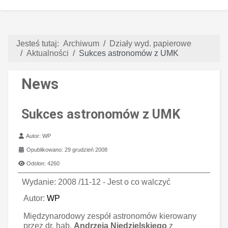
Jesteś tutaj:
Archiwum
Działy wyd. papierowe
Aktualności
Sukces astronomów z UMK
News
Sukces astronomów z UMK
Szczegóły
Autor:
WP
Opublikowano: 29 grudzień 2008
Odsłon: 4260
Wydanie: 2008 /11-12 - Jest o co walczyć
Autor:
WP
Międzynarodowy zespół astronomów kierowany
przez dr. hab.
Andrzeja Niedzielskiego
z