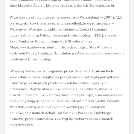
Encyklopedia Życia”, które odbędą się w dniach 3-
5 kwietnia br
.
W związku z olbrzymim zainteresowaniem Warsztatami w 2007 r. (2,5
tys. uczestników), tym razem impreza odbędzie się równolegle w
Warszawie, Wrocławiu, Lublinie, Gdańsku, Łodzi i Poznaniu.
Organizatorami są Polska Federacja Biotechnologii (PFB), a także
Koło Naukowe Biotechnologów „KNBiotech” przy
Międzywydziałowym Studium Biotechnologii z SGGW, Szkoła
Festiwalu Nauki, Fundacja BioEdukacji i Akademickie Stowarzyszenie
Studentów Biotechnologii.
W samej Warszawie w programie przewidziano aż
11 otwartych
wykładów
, które w wyjątkowo przystępny sposób będą porządkować
informacje o kolejnych przełomowych biotechnologicznych
odkryciach. Będzie okazja dowiedzieć się jak wykorzystywano
drożdże i bakterie już w starożytności oraz jaki wpływ na nowoczesną
medycynę mają osiągnięcia Pasteura i Mendla z XIX wieku. Ponadto
Warsztaty dadzą pełen przegląd najważniejszych wydarzeń
naukowych ostatnich dekad - od Projektu Poznania Ludzkiego
Genomu, przez klonowanie zwierząt do wykorzystania komórek
macierzystych.