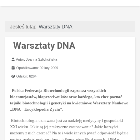
Jesteś tutaj:
Warsztaty DNA
Warsztaty DNA
Szczegóły
Autor:
Joanna Szlichcińska
Opublikowano: 02 luty 2009
Odsłon: 6264
Polska Federacja Biotechnologii zaprasza wszystkich
bioentuzjastów, bioprzeciwników oraz każdego, kto chce poznać
tajniki biotechnologii i genetyki na kwietniowe Warsztaty Naukowe
„DNA – Encyklopedia Życia”.
Biotechnologia uznawana jest za nadzieję medycyny i gospodarki
XXI wieku. Jakie są jej praktyczne zastosowania? Jakie korzyści
możemy z nich czerpać? Na te i wiele innych pytań odpowiedź będzie
można znaleźć podczas drugich Warsztatów Naukowych „DNA –