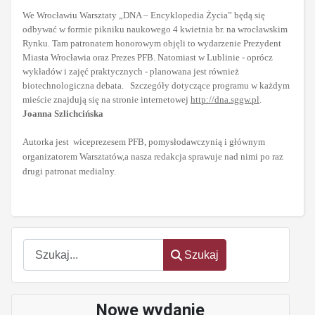
We Wrocławiu Warsztaty „DNA – Encyklopedia Życia” będą się
odbywać w formie pikniku naukowego 4 kwietnia br. na wrocławskim
Rynku. Tam patronatem honorowym objęli to wydarzenie Prezydent
Miasta Wrocławia oraz Prezes PFB. Natomiast w Lublinie - oprócz
wykładów i zajęć praktycznych - planowana jest również
biotechnologiczna debata. Szczegóły dotyczące programu w każdym
mieście znajdują się na stronie internetowej
http://dna.sggw.pl
.
Joanna Szlichcińska
Autorka jest wiceprezesem PFB, pomysłodawczynią i głównym
organizatorem Warsztatów,a nasza redakcja sprawuje nad nimi po raz
drugi patronat medialny.
oem
software
Szukaj
Szukaj
Nowe wydanie