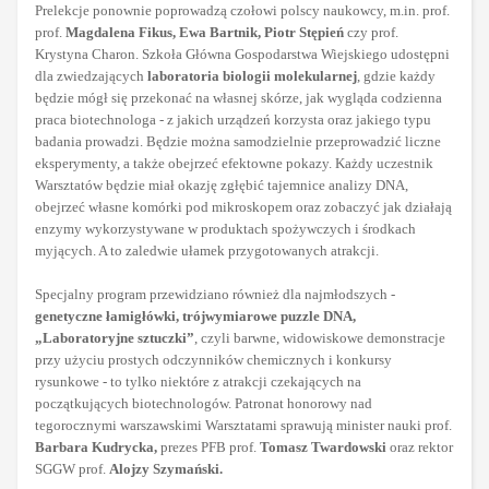
Prelekcje ponownie poprowadzą czołowi polscy naukowcy, m.in. prof.
prof.
Magdalena Fikus, Ewa Bartnik, Piotr Stępień
czy prof.
Krystyna Charon. Szkoła Główna Gospodarstwa Wiejskiego udostępni
dla zwiedzających
laboratoria biologii molekularnej
, gdzie każdy
będzie mógł się przekonać na własnej
skórze, jak wygląda codzienna
praca biotechnologa - z jakich urządzeń korzysta oraz jakiego typu
badania prowadzi. Będzie można samodzielnie przeprowadzić liczne
eksperymenty, a także obejrzeć efektowne pokazy. Każdy uczestnik
Warsztatów będzie miał okazję zgłębić tajemnice analizy DNA,
obejrzeć własne komórki pod mikroskopem oraz zobaczyć jak działają
enzymy wykorzystywane w produktach spożywczych i środkach
myjących. A to zaledwie ułamek przygotowanych atrakcji.
Specjalny program przewidziano również dla najmłodszych -
genetyczne łamigłówki, trójwymiarowe puzzle DNA,
„Laboratoryjne sztuczki
”
, czyli barwne, widowiskowe demonstracje
przy użyciu prostych odczynników chemicznych i konkursy
rysunkowe - to tylko niektóre z atrakcji czekających na
początkujących biotechnologów. Patronat honorowy nad
tegorocznymi warszawskimi Warsztatami sprawują minister nauki prof.
Barbara Kudrycka,
prezes PFB prof.
Tomasz Twardowski
oraz rektor
SGGW prof.
Alojzy Szymański
.