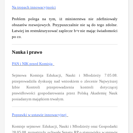
Na tropach innowacyjności
Problem polega na tym, iż ministerstwa nie zdefiniowały
obszarów rozwojowych. Przypuszczalnie nie są do tego zdolne.
Łatwiej im restrukturyzować zaplecze b+r nie mając świadomości
po co.
Nauka i prawo
PAN i NIK przed Komisją
Sejmowa Komisja Edukacji, Nauki i Młodzieży 7.05.08.
przeprowadziła dyskusję nad wnioskiem o zlecenie Najwyższej
Izbie Kontroli przeprowadzenia kontroli dotyczącej
prawidłowości gospodarowania przez Polską Akademię Nauk
posiadanym majątkiem trwałym.
Poprawki w ustawie innowacyjnej
Komisje sejmowe: Edukacji, Nauki i Młodzieży oraz Gospodarki
28.05.08. rozpatrzyły uchwałę Senatu RP o stanowisku w sprawie