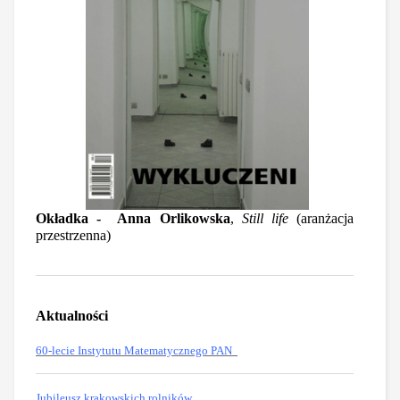
Okładka - Anna Orlikowska
,
Still life
(aranżacja
przestrzenna)
Aktualności
60-lecie Instytutu Matematycznego PAN
Jubileusz krakowskich rolników