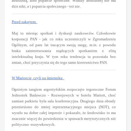
absolutną, albo poparcie społeczne. Władzy absolutnej nie ma
dzis nikt, a i poparcia społecznego - też nie.
Przed zakrętem
Maj to miesiąc spotkań i dyskusji naukowców. Członkowie
korporacji PAN - jak co roku uczestniczyli w Zgromadzeniu
Ogólnym, od paru lat tracącym swoją rangę, m.in. z powodu
braku zainteresowania rządzących spotkaniem z elitą
intelektualną kraju. W tym roku tendencja ta pozostała bez
zmian, choć przyczynia się do tego samo kierownictwo PAN.
W Mariotcie, czyli na śmietniku
Ognistym tangiem argentyńskim rozpoczęto tegoroczne Forum
Jednostek Badawczo - Rozwojowych w hotelu Mariott, choć
zamiast parkietu była sala konferencyjna. Drugiego dnia obrady
przeniesiono do mniej reprezentacyjnego miejsca (NOT), co
wyszło na dobre całej imprezie i pokazało, że środowisko to ma
znacznie więcej do powiedzenia w sprawach merytorycznych niż
polityczno -rozrywkowych.