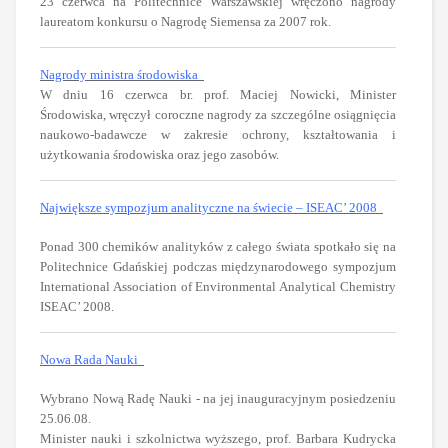
23 czerwca na Politechnice Warszawskiej wręczono nagrody
laureatom konkursu o Nagrodę Siemensa za 2007 rok.
Nagrody ministra środowiska
W dniu 16 czerwca br. prof. Maciej Nowicki, Minister
Środowiska, wręczył coroczne nagrody za szczególne osiągnięcia
naukowo-badawcze w zakresie ochrony, kształtowania i
użytkowania środowiska oraz jego zasobów.
Największe sympozjum analityczne na świecie – ISEAC’ 2008
Ponad 300 chemików analityków z całego świata spotkało się na
Politechnice Gdańskiej podczas międzynarodowego sympozjum
International Association of Environmental Analytical Chemistry
ISEAC’ 2008.
Nowa Rada Nauki
Wybrano Nową Radę Nauki - na jej inauguracyjnym posiedzeniu
25.06.08.
Minister nauki i szkolnictwa wyższego, prof. Barbara Kudrycka