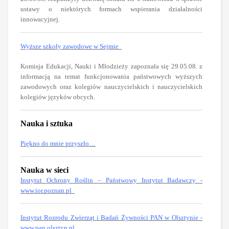
ustawy o niektórych formach wspierania działalności
innowacyjnej.
Wyższe szkoły zawodowe w Sejmie
Komisja Edukacji, Nauki i Młodzieży zapoznała się 29.05.08. z
informacją na temat funkcjonowania państwowych wyższych
zawodowych oraz kolegiów nauczycielskich i nauczycielskich
kolegiów języków obcych.
Nauka i sztuka
Piękno do mnie przyszło…
Nauka w sieci
Instytut Ochrony Roślin – Państwowy Instytut Badawczy -
www.ior.poznan.pl
Instytut Rozrodu Zwierząt i Badań Żywności PAN w Olsztynie -
www.pan.olsztyn.pl