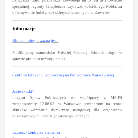
najwyższy walor poznawczy. Dowodem na to jest ustanowienie
specjalnej nagrody Templetona, czyli tzw. kościelnego Nobla, za
okłamywanie ludzi przez sklerykalizowanych naukowców.
Informacje
Biotechnologia ważna jest
Publikujemy stanowisko Polskiej Federacji Biotechnologii w
sprawie projektu rozwoju nauki.
Centrum Edukacji Technicznej na Politechnice Warszawskiej
Jakie skutki?
Instytut Spraw Publicznych we współpracy z MPiPS
zorganizowały 12.06.08. w Warszawie seminarium na temat
skutków wdrażania dyrektywy usługowej dla organizacji
pozarządowych i przedsiębiorstw społecznych.
Laureaci konkursu Siemensa