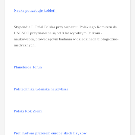
Nauka potrzebuje kobiet!
Stypendia L’Oréal Polska przy wsparciu Polskiego Komitetu ds
UNESCO przyznawane są od 8 lat wybitnym Polkom -
naukowcom, prowadzącym badania w dziedzinach biologiczno-
medycznych.
Planetoida Toruń
Politechnika Gdańska najszybsza
Polski Rok Ziemi
Prof. Kolwas prezesem europejskich fizyków