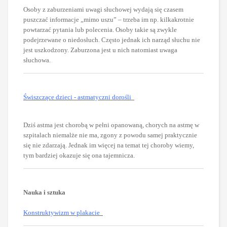
Osoby z zaburzeniami uwagi słuchowej wydają się czasem
puszczać informacje „mimo uszu” – trzeba im np. kilkakrotnie
powtarzać pytania lub polecenia. Osoby takie są zwykle
podejrzewane o niedosłuch. Często jednak ich narząd słuchu nie
jest uszkodzony. Zaburzona jest u nich natomiast uwaga
słuchowa.
Świszczące dzieci - astmatyczni dorośli
Dziś astma jest chorobą w pełni opanowaną, chorych na astmę w
szpitalach niemalże nie ma, zgony z powodu samej praktycznie
się nie zdarzają. Jednak im więcej na temat tej choroby wiemy,
tym bardziej okazuje się ona tajemnicza.
Nauka i sztuka
Konstruktywizm w plakacie