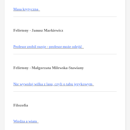
Masa krytyczna
Felietony - Janusz Markiewicz
Profesor zrobił swoje - profesor może odejść
Felietony - Małgorzata Milewska-Stawiany
Nie wywołuj wilka z lasu, czyli o tabu językowym
Filozofia
Wiedza a wiara