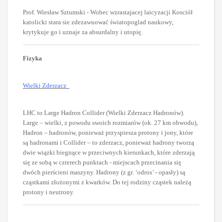
Prof. Wiesław Sztumski - Wobec wzrastajacej laicyzacji Kosciół
katolicki stara sie zdezawuować światopoglad naukowy,
krytykuje go i uznaje za absurdalny i utopię.
Fizyka
Wielki Zderzacz
LHC to Large Hadron Collider (Wielki Zderzacz Hadronów).
Large – wielki, z powodu swoich rozmiarów (ok. 27 km obwodu),
Hadron – hadronów, ponieważ przyspiesza protony i jony, które
są hadronami i Collider – to zderzacz, ponieważ hadrony tworzą
dwie wiązki biegnące w przeciwnych kierunkach, które zderzają
się ze sobą w czterech punktach - miejscach przecinania się
dwóch pierścieni maszyny. Hadrony (z gr. ‘odros’ - opasły) są
cząstkami złożonymi z kwarków. Do tej rodziny cząstek należą
protony i neutrony.