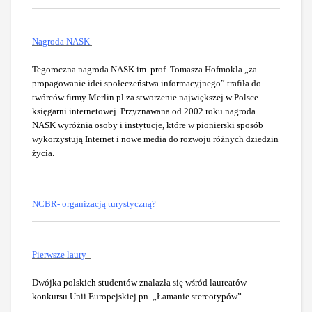
Nagroda NASK
Tegoroczna nagroda NASK im. prof. Tomasza Hofmokla „za
propagowanie idei społeczeństwa informacyjnego” trafiła do
twórców firmy Merlin.pl za stworzenie największej w Polsce
księgarni internetowej. Przyznawana od 2002 roku nagroda
NASK wyróżnia osoby i instytucje, które w pionierski sposób
wykorzystują Internet i nowe media do rozwoju różnych dziedzin
życia.
NCBR- organizacją turystyczną?
Pierwsze laury
Dwójka polskich studentów znalazła się wśród laureatów
konkursu Unii Europejskiej pn. „Łamanie stereotypów”