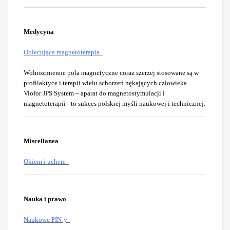
Medycyna
Obiecująca magnetoterapia
Wolnozmienne pola magnetyczne coraz szerzej stosowane są w
profilaktyce i terapii wielu schorzeń nękających człowieka.
Viofor JPS System – aparat do magnetostymulacji i
magnetoterapii - to sukces polskiej myśli naukowej i technicznej.
Miscellanea
Okiem i uchem
Nauka i prawo
Naukowe PIN-y