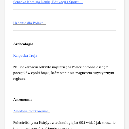
Senacka Komisja Nauki, Edukacji i Sportu
Uznanie dla Polaka
Archeologia
Karpacka Troja
Na Podkarpaciu odkryto najstarszą w Polsce obronną osadę z
początków epoki brązu, która stanie sie magnesem turystycznym
regionu.
Astronomia
Zaledwie raczkowanie
Polecieliśmy na Księżyc z technologią lat 60.i widać jak strasznie
trudno jest powtórzyć tamten wyczyn
.