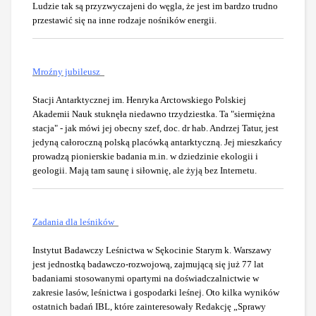
Ludzie tak są przyzwyczajeni do węgla, że jest im bardzo trudno
przestawić się na inne rodzaje nośników energii.
Mroźny jubileusz
Stacji Antarktycznej im. Henryka Arctowskiego Polskiej
Akademii Nauk stuknęła niedawno trzydziestka. Ta "siermiężna
stacja" - jak mówi jej obecny szef, doc. dr hab. Andrzej Tatur, jest
jedyną całoroczną polską placówką antarktyczną. Jej mieszkańcy
prowadzą pionierskie badania m.in. w dziedzinie ekologii i
geologii. Mają tam saunę i siłownię, ale żyją bez Internetu.
Zadania dla leśników
Instytut Badawczy Leśnictwa w Sękocinie Starym k. Warszawy
jest jednostką badawczo-rozwojową, zajmującą się już 77 lat
badaniami stosowanymi opartymi na doświadczalnictwie w
zakresie lasów, leśnictwa i gospodarki leśnej. Oto kilka wyników
ostatnich badań IBL, które zainteresowały Redakcję „Sprawy