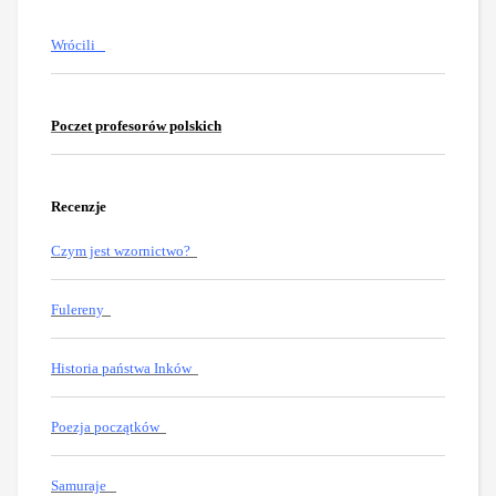
Wrócili
Poczet profesorów polskich
Recenzje
Czym jest wzornictwo?
Fulereny
Historia państwa Inków
Poezja początków
Samuraje