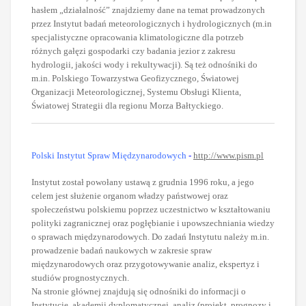
hasłem „działalność” znajdziemy dane na temat prowadzonych
przez Instytut badań meteorologicznych i hydrologicznych (m.in
specjalistyczne opracowania klimatologiczne dla potrzeb
różnych gałęzi gospodarki czy badania jezior z zakresu
hydrologii, jakości wody i rekultywacji). Są też odnośniki do
m.in. Polskiego Towarzystwa Geofizycznego, Światowej
Organizacji Meteorologicznej, Systemu Obsługi Klienta,
Światowej Strategii dla regionu Morza Bałtyckiego.
Polski Instytut Spraw Międzynarodowych
-
http://www.pism.pl
Instytut został powołany ustawą z grudnia 1996 roku, a jego
celem jest służenie organom władzy państwowej oraz
społeczeństwu polskiemu poprzez uczestnictwo w kształtowaniu
polityki zagranicznej oraz pogłębianie i upowszechniania wiedzy
o sprawach międzynarodowych. Do zadań Instytutu należy m.in.
prowadzenie badań naukowych w zakresie spraw
międzynarodowych oraz przygotowywanie analiz, ekspertyz i
studiów prognostycznych.
Na stronie głównej znajdują się odnośniki do informacji o
Instytucie, akademii dyplomatycznej, analiz (projekt, prognozy i