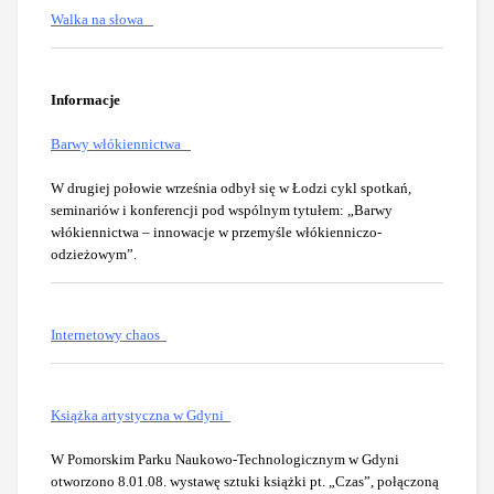
Walka na słowa
Informacje
Barwy włókiennictwa
W drugiej połowie września odbył się w Łodzi cykl spotkań,
seminariów i konferencji pod wspólnym tytułem: „Barwy
włókiennictwa – innowacje w przemyśle włókienniczo-
odzieżowym”.
Internetowy chaos
Książka artystyczna w Gdyni
W Pomorskim Parku Naukowo-Technologicznym w Gdyni
otworzono 8.01.08. wystawę sztuki książki pt. „Czas”, połączoną