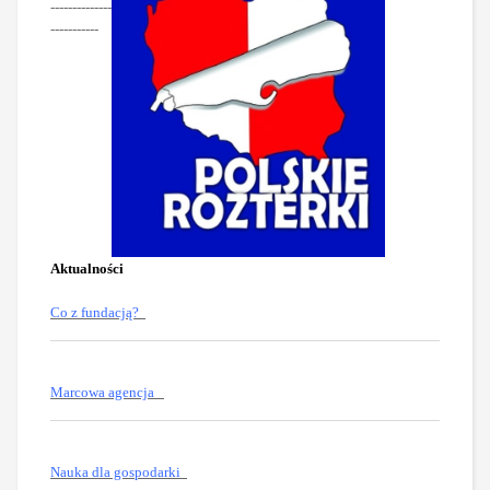
--------------
-----------
Aktualności
Co z fundacją?
Marcowa agencja
Nauka dla gospodarki