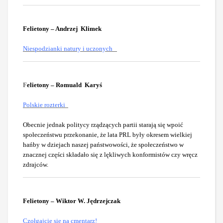
Felietony – Andrzej Klimek
Niespodzianki natury i uczonych
F
elietony – Romuald Karyś
Polskie rozterki
Obecnie jednak politycy rządzących partii starają się wpoić
społeczeństwu przekonanie, że lata PRL były okresem wielkiej
hańby w dziejach naszej państwowości, że społeczeństwo w
znacznej części składało się z lękliwych konformistów czy wręcz
zdrajców.
Felietony – Wiktor W. Jędrzejczak
Czołgajcie się na cmentarz
!