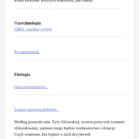
komu kierować jedynym reaktorem, jaki mamy.
B
i
o
t
e
chnologia
GMO - wiedza i wybór
Po warsztatach
Ekologia
Głos ekonomistów
Lepsze wrogiem dobrego
Według pomysłu min. Zyty Gilowskiej, system pożyczek zostanie
zlikwidowany, zamiast niego będzie rozdawnictwo i dotacje.
Czyli wiadomo, kto będzie o nich decydował.