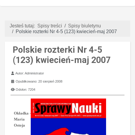
Jesteś tutaj:
Spisy treści
Spisy biuletynu
Polskie rozterki Nr 4-5 (123) kwiecień-maj 2007
Polskie rozterki Nr 4-5
(123) kwiecień-maj 2007
Szczegóły
Autor:
Administrator
Opublikowano: 20 sierpień 2008
Odsłon: 7204
Okładka
-
Maria
Ostoja