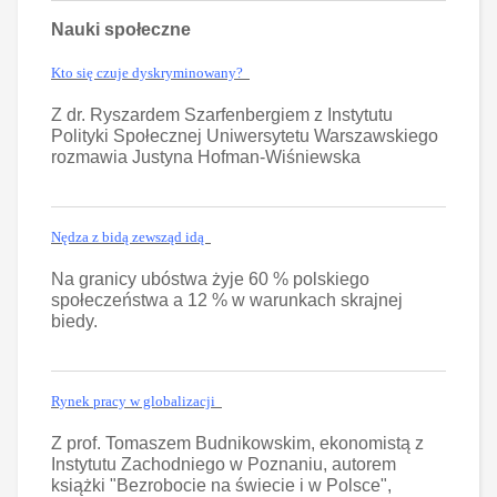
Nauki społeczne
Kto się czuje dyskryminowany?
Z dr. Ryszardem Szarfenbergiem z Instytutu
Polityki Społecznej Uniwersytetu Warszawskiego
rozmawia Justyna Hofman-Wiśniewska
Nędza z bidą zewsząd idą
Na granicy ubóstwa żyje 60 % polskiego
społeczeństwa a 12 % w warunkach skrajnej
biedy.
Rynek pracy w globalizacji
Z prof. Tomaszem Budnikowskim, ekonomistą z
Instytutu Zachodniego w Poznaniu, autorem
książki "Bezrobocie na świecie i w Polsce",