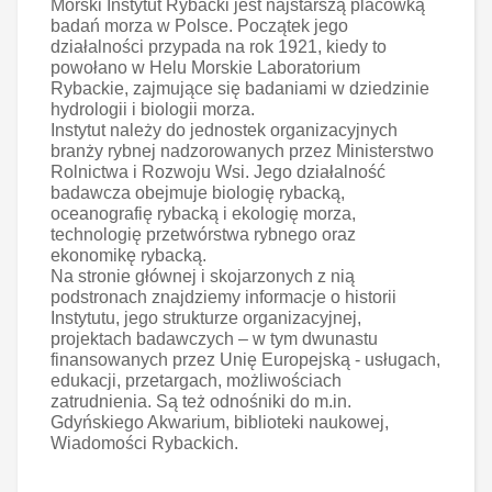
Morski Instytut Rybacki jest najstarszą placówką
badań morza w Polsce. Początek jego
działalności przypada na rok 1921, kiedy to
powołano w Helu Morskie Laboratorium
Rybackie, zajmujące się badaniami w dziedzinie
hydrologii i biologii morza.
Instytut należy do jednostek organizacyjnych
branży rybnej nadzorowanych przez Ministerstwo
Rolnictwa i Rozwoju Wsi. Jego działalność
badawcza obejmuje biologię rybacką,
oceanografię rybacką i ekologię morza,
technologię przetwórstwa rybnego oraz
ekonomikę rybacką.
Na stronie głównej i skojarzonych z nią
podstronach znajdziemy informacje o historii
Instytutu, jego strukturze organizacyjnej,
projektach badawczych – w tym dwunastu
finansowanych przez Unię Europejską - usługach,
edukacji, przetargach, możliwościach
zatrudnienia. Są też odnośniki do m.in.
Gdyńskiego Akwarium, biblioteki naukowej,
Wiadomości Rybackich.