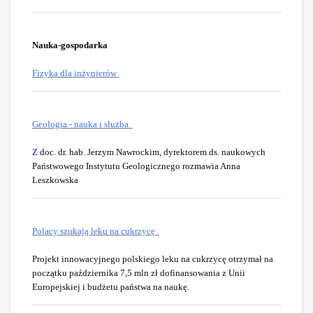
Nauka-gospodarka
Fizyka dla inżynierów
Geologia - nauka i służba
Z
doc. dr. hab. Jerzym Nawrockim, dyrektorem ds. naukowych
Państwowego Instytutu Geologicznego rozmawia Anna
Leszkowska
Polacy szukają leku na cukrzycę
Projekt innowacyjnego polskiego leku na cukrzycę otrzymał na
początku października 7,5 mln zł dofinansowania z Unii
Europejskiej i budżetu państwa na naukę.