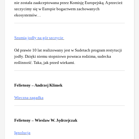
nie została zaakceptowana przez Komisję Europejską. A przecież
szczycimy się w Europie bogactwem zachowanych
ekosystemów…
Szumią jodły na gór szczycie
Od prawie 10 lat realizowany jest w Sudetach program restytucji
jodły. Dzięki niemu stopniowo powraca rodzima, sudecka
roślinność. Taka, jak przed wiekami.
F
elietony – Andrzej Klimek
Wieczna zagadka
Felietony – Wieslaw W. Jędrzejczak
Ignolucja