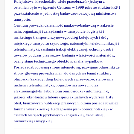
Kolejnictwa. Przechodziło wiele przeobrażeń - jednym z
ostatnich było wyłączenie Centrum w 1999 roku ze struktur PKP i
przekształcenie w jednostkę badawczo-rozwojową ministerstwa
transportu.
Centrum prowadzi działalność naukowo-badawczą w zakresie
m.in. organizacji i zarządzania w transporcie, logistyki i
marketingu transportu szynowego, dróg kolejowych i dróg
miejskiego transportu szynowego, automatyki, telekomunikacji i
teleinformatyki, zasilania trakcji elektrycznej, ochrony osób i
towarów podczas przewozów, badania właściwości materiałów,
oceny stanu technicznego obiektów, analiz wypadków.
Posiada rozbudowaną stronę internetową; rozwijane odnośniki ze
strony głównej prowadzą m.in. do danych na temat struktury
placówki (zakłady: dróg kolejowych i przewozów, sterowania
ruchem i teleinformatyki, pojazdów szynowych oraz
elektroenergetyki, laboratoria oraz ośrodki - informacji n-t,
jakości, eksploatacji taboru) spisu aktualnych wydarzeń, listy
ofert, branżowych publikacji prasowych. Strona posiada również
forum i wyszukiwarkę. Redagowana jest - oprócz polskiej - w
czterech wersjach językowych - angielskiej, francuskiej,
niemieckiej i rosyjskiej.