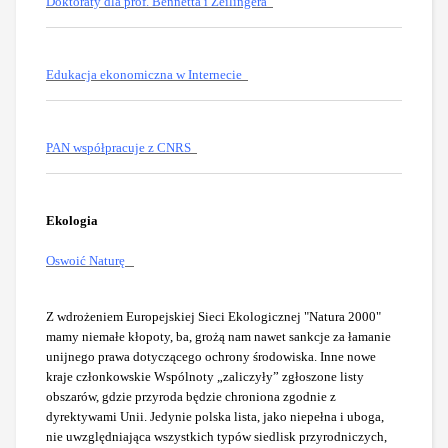
Doktoraty dla prof. Bennetta i Zeilingera
Edukacja ekonomiczna w Internecie
PAN współpracuje z CNRS
Ekologia
Oswoić Naturę
Z wdrożeniem Europejskiej Sieci Ekologicznej "Natura 2000"
mamy niemałe kłopoty, ba, grożą nam nawet sankcje za łamanie
unijnego prawa dotyczącego ochrony środowiska. Inne nowe
kraje członkowskie Wspólnoty „zaliczyły” zgłoszone listy
obszarów, gdzie przyroda będzie chroniona zgodnie z
dyrektywami Unii. Jedynie polska lista, jako niepełna i uboga,
nie uwzględniająca wszystkich typów siedlisk przyrodniczych,