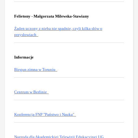
Felietony - Małgorzata Milewska-Stawiany
Żaden uczony z nieba nie spadnie, czyli kilka słów o
przysłowiach
Informacje
Biegun zimna w Toruniu
Centrum w Berlinie
Konferencja FNP "Państwo i Nauka"
Nagroda dla Akademickiej Telewizji Edukacyjnej UG