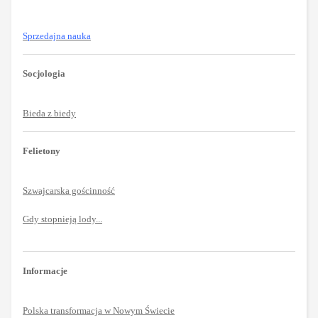
Sprzedajna nauka
Socjologia
Bieda z biedy
Felietony
Szwajcarska gościnność
Gdy stopnieją lody...
Informacje
Polska transformacja w Nowym Świecie