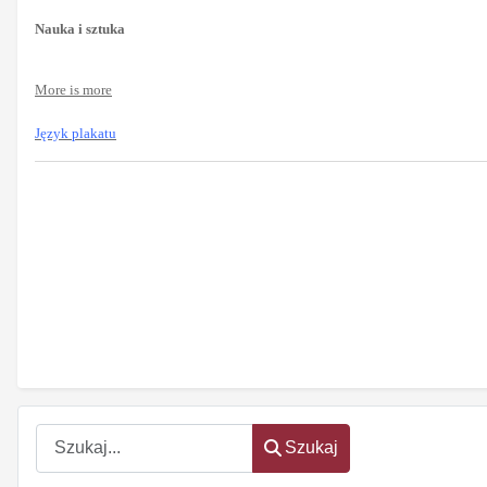
Nauka i sztuka
More is more
Język plakatu
oem
software
Szukaj
Szukaj