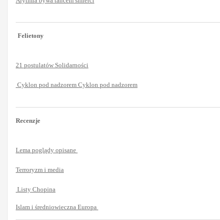
Arytmia bywa tańcem śmierci
Felietony
21 postulatów Solidarności
Cyklon pod nadzorem Cyklon pod nadzorem
Recenzje
Lema poglądy opisane
Terroryzm i media
Listy Chopina
Islam i średniowieczna Europa