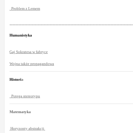
Problem z Lemem
-----------------------------------------------------------------------------------
Humanistyka
Gaj Sokratesa w fabryce
Wojna także propagandowa
Histori
a
Potęga stereotypu
Matematyka
Horyzonty abstrakcji