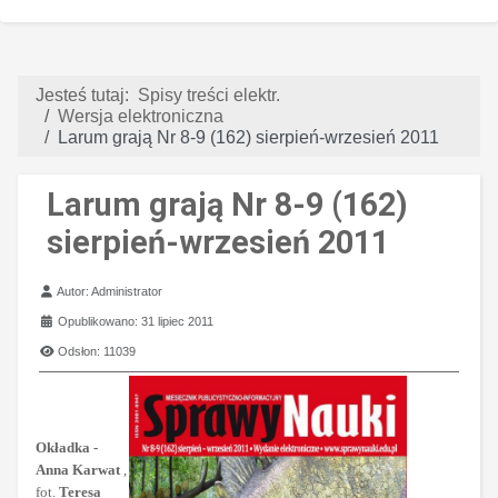
Jesteś tutaj:
Spisy treści elektr.
Wersja elektroniczna
Larum grają Nr 8-9 (162) sierpień-wrzesień 2011
Larum grają Nr 8-9 (162)
sierpień-wrzesień 2011
Szczegóły
Autor:
Administrator
Opublikowano: 31 lipiec 2011
Odsłon: 11039
Okładka -
Anna Karwat
,
fot.
Teresa