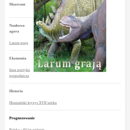
Mazerant
Naukowa
agora
Larum grają
Ekonomia
Inna poetyka
gospodarcza
Historia
Hiszpański kryzys XVII wieku
Prognozowanie
Polska - 40 lat później