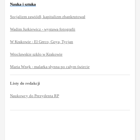
Nauka i sztuka
Socjalizm zawiódł, kapitalizm zbankrutował
Wadim Jurkiewicz - wystawa fotografii
W Krakowie - El Greco, Goya, Tycjan
Wrocławskie szkło w Krakowie
Maria
Wnęk - malarka słynna po całym świecie
Listy do redakcji
Naukowcy do Prezydenta RP